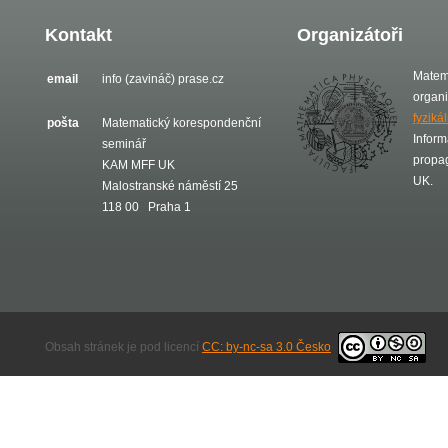
Kontakt
Organizátoři
Matem
email
info (zavináč) prase.cz
organ
fyziká
pošta
Matematický korespondenční
Inform
seminář
propa
KAM MFF UK
UK.
Malostranské náměstí 25
118 00 Praha 1
Obsah stránek je pod licencí
CC: by-nc-sa 3.0 Česko