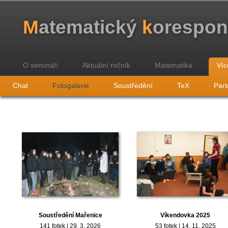
M
atematický
k
orespo
O semináři
Aktuální ročník
Matematika
Víc
Chat
Fotogalerie
Soustředění
TeX
Part
Soustředění Mařenice
Víkendovka 2025
141 fotek | 29. 3. 2026
53 fotek | 14. 11. 2025