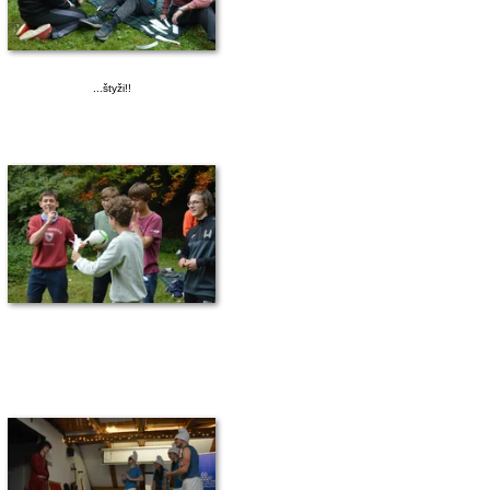
...štyži!!