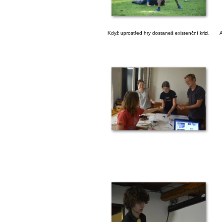
Když uprostřed hry dostaneš existenční krizi.
A