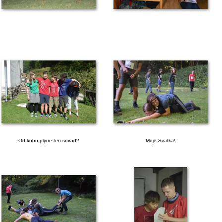
Od koho plyne ten smrad?
Moje Svatka!