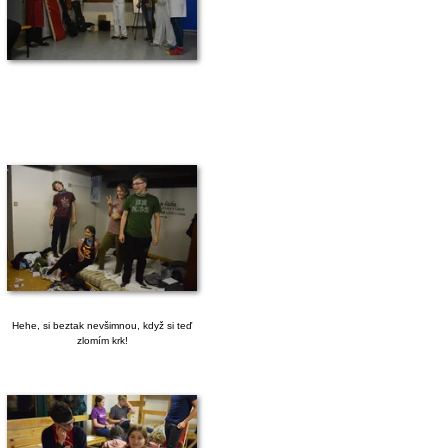
Hehe, si beztak nevšimnou, když si teď
zlomím krk!