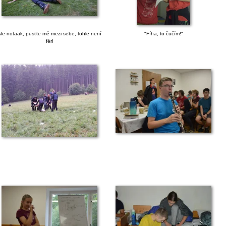
le notaak, pusťte mě mezi sebe, tohle není
"Fíha, to čučím!"
fér!