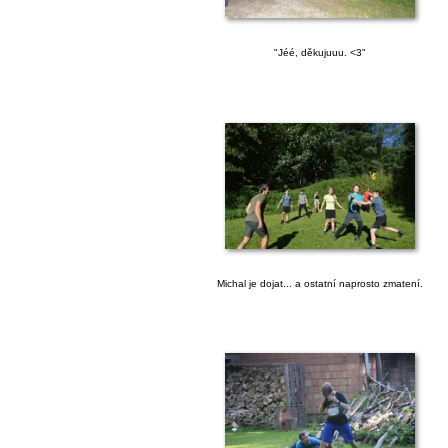
"Jéé, děkujuuu. <3"
Michal je dojat... a ostatní naprosto zmatení.