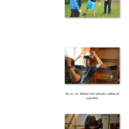
No co, no. Někdo holt výtvarku udělal až
napotřetí