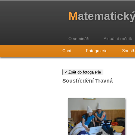
M
atematick
O semináři
Aktuální ročník
Chat
Fotogalerie
Soustř
< Zpět do fotogalerie
Soustředění Travná