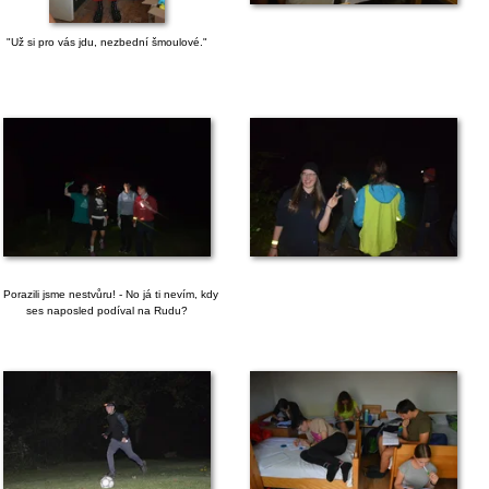
"Už si pro vás jdu, nezbední šmoulové."
- Porazili jsme nestvůru! - No já ti nevím, kdy
ses naposled podíval na Rudu?