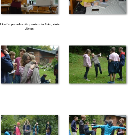
A keď si poriadne šňupnete tuto fixku, viete
všetko!