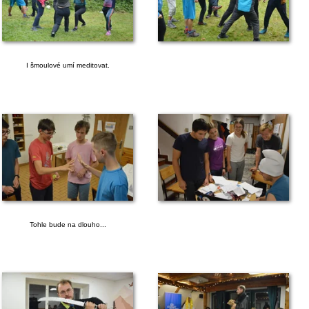
I šmoulové umí meditovat.
Tohle bude na dlouho...