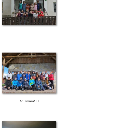
Ah, świnka! :D