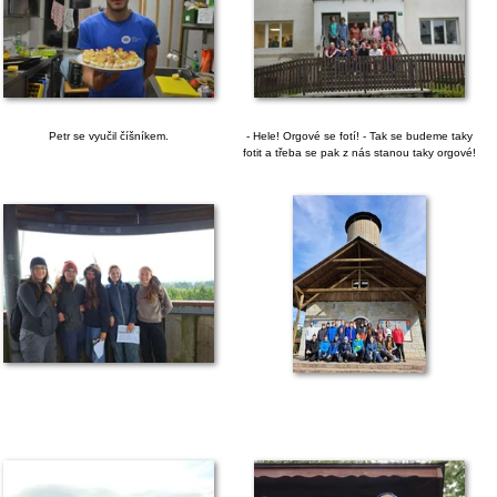
Petr se vyučil číšníkem.
- Hele! Orgové se fotí! - Tak se budeme taky
fotit a třeba se pak z nás stanou taky orgové!