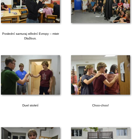
Poslední samuraj střední Evropy -- mistr
Dlažbus.
Duel století
Choo-choo!