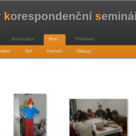
ý
k
orespondenční
s
eminá
Matematika
Více...
Přihlášení
edění
TeX
Partneři
Odkazy