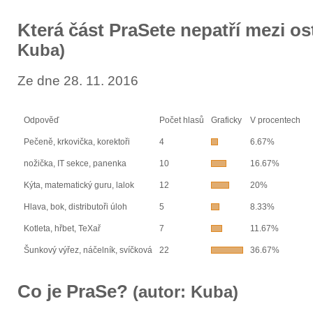
Která část PraSete nepatří mezi o
Kuba)
Ze dne 28. 11. 2016
Odpověď
Počet hlasů
Graficky
V procentech
Pečeně, krkovička, korektoři
4
6.67%
nožička, IT sekce, panenka
10
16.67%
Kýta, matematický guru, lalok
12
20%
Hlava, bok, distributoři úloh
5
8.33%
Kotleta, hřbet, TeXař
7
11.67%
Šunkový výřez, náčelník, svíčková
22
36.67%
Co je PraSe?
(autor: Kuba)