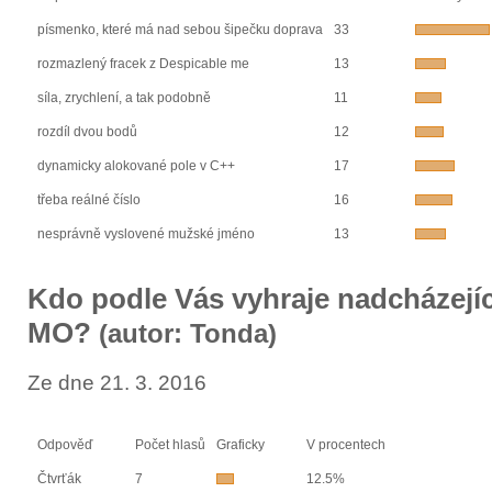
písmenko, které má nad sebou šipečku doprava
33
rozmazlený fracek z Despicable me
13
síla, zrychlení, a tak podobně
11
rozdíl dvou bodů
12
dynamicky alokované pole v C++
17
třeba reálné číslo
16
nesprávně vyslovené mužské jméno
13
Kdo podle Vás vyhraje nadcházejíc
MO?
(autor: Tonda)
Ze dne 21. 3. 2016
Odpověď
Počet hlasů
Graficky
V procentech
Čtvrťák
7
12.5%