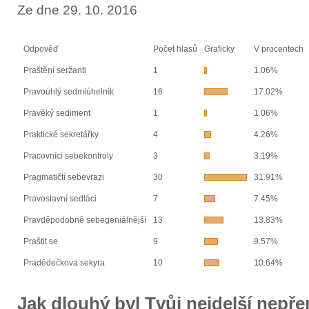
Ze dne 29. 10. 2016
Odpověď
Počet hlasů
Graficky
V procentech
Praštění seržanti
1
1.06%
Pravoúhlý sedmiúhelník
16
17.02%
Pravěký sediment
1
1.06%
Praktické sekretářky
4
4.26%
Pracovníci sebekontroly
3
3.19%
Pragmatičtí sebevrazi
30
31.91%
Pravoslavní sedláci
7
7.45%
Pravděpodobně sebegeniálnější
13
13.83%
Praštit se
9
9.57%
Pradědečkova sekyra
10
10.64%
Jak dlouhý byl Tvůj nejdelší nepř