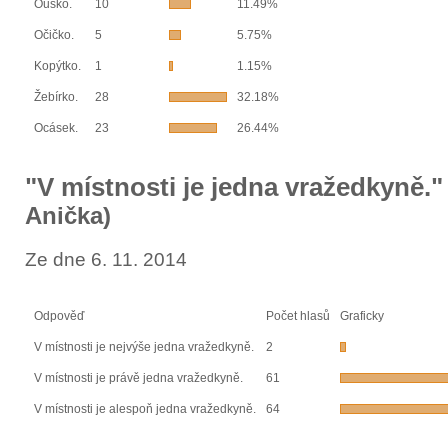
Ouško.
10
11.49%
Očičko.
5
5.75%
Kopýtko.
1
1.15%
Žebírko.
28
32.18%
Ocásek.
23
26.44%
"V místnosti je jedna vražedkyně.
Anička)
Ze dne 6. 11. 2014
Odpověď
Počet hlasů
Graficky
V místnosti je nejvýše jedna vražedkyně.
2
V místnosti je právě jedna vražedkyně.
61
V místnosti je alespoň jedna vražedkyně.
64