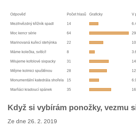
Odpověď
Počet hlasů
Graficky
V 
Mezihvězdný křižník spadl
14
6.
Moc kencr série
64
29
Marinovaná kuřecí stehýnka
22
10
Máme kolečka, svítící!
8
3.
Milujeme kofolové sixpacky
31
14
Mějme kolmici spuštěnou
28
12
Monumentální katedrála shořela
15
6.
Marňáci kradoucí spánek
35
16
Když si vybírám ponožky, vezmu s
Ze dne 26. 2. 2019