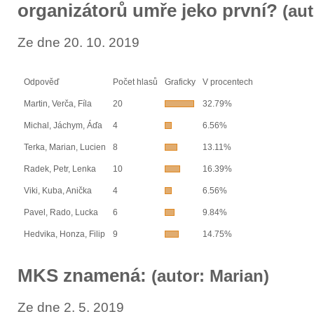
organizátorů umře jeko první?
(aut
Ze dne 20. 10. 2019
Odpověď
Počet hlasů
Graficky
V procentech
Martin, Verča, Fíla
20
32.79%
Michal, Jáchym, Áďa
4
6.56%
Terka, Marian, Lucien
8
13.11%
Radek, Petr, Lenka
10
16.39%
Viki, Kuba, Anička
4
6.56%
Pavel, Rado, Lucka
6
9.84%
Hedvika, Honza, Filip
9
14.75%
MKS znamená:
(autor: Marian)
Ze dne 2. 5. 2019