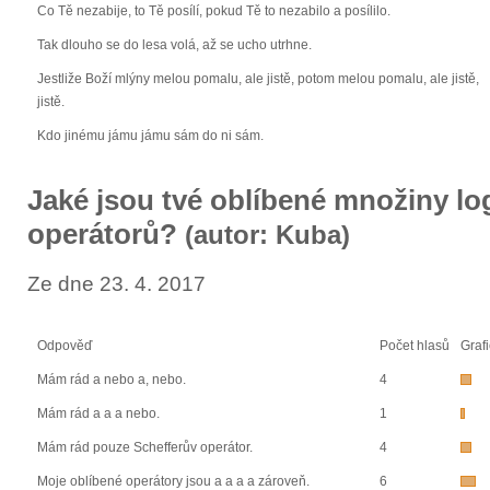
Co Tě nezabije, to Tě posílí, pokud Tě to nezabilo a posílilo.
Tak dlouho se do lesa volá, až se ucho utrhne.
Jestliže Boží mlýny melou pomalu, ale jistě, potom melou pomalu, ale jistě,
jistě.
Kdo jinému jámu jámu sám do ni sám.
Jaké jsou tvé oblíbené množiny lo
operátorů?
(autor: Kuba)
Ze dne 23. 4. 2017
Odpověď
Počet hlasů
Graf
Mám rád a nebo a, nebo.
4
Mám rád a a a nebo.
1
Mám rád pouze Schefferův operátor.
4
Moje oblíbené operátory jsou a a a a zároveň.
6