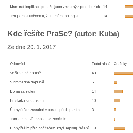
Mám rád implikaci, protože jsem zmatený z předchozích
14
Teď jsem si uvědomil, že nemám rád logiku.
14
Kde řešíte PraSe?
(autor: Kuba)
Ze dne 20. 1. 2017
Odpověď
Počet hlasů
Graficky
Ve škole při hodině
40
V hromadné dopravě
5
Doma za stolem
14
Při skoku s padákem
10
Úlohy řeším zásadně v posteli před spaním
3
Tam kde otevřu obálku se zadáním
1
Úlohy řeším před počítačem, když sepisuji řešení
18