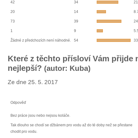
42
34
21
20
14
8.
73
39
24
1
9
5.
Žádné z předchozích není náhodné.
54
33
Které z těchto přísloví Vám přijde 
nejlepší?
(autor: Kuba)
Ze dne 25. 5. 2017
Odpověď
Bez práce jsou nebo nejsou koláče.
Tak dlouho se chodí se džbánem pro vodu až do té doby než se přestane
chodit pro vodu.