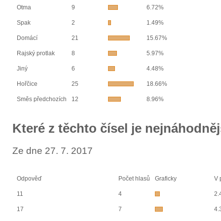
Otma
9
6.72%
Spak
2
1.49%
Domácí
21
15.67%
Rajský protlak
8
5.97%
Jiný
6
4.48%
Hořčice
25
18.66%
Směs předchozích
12
8.96%
Které z těchto čísel je nejnáhodně
Ze dne 27. 7. 2017
Odpověď
Počet hlasů
Graficky
V 
11
4
2.
17
7
4.