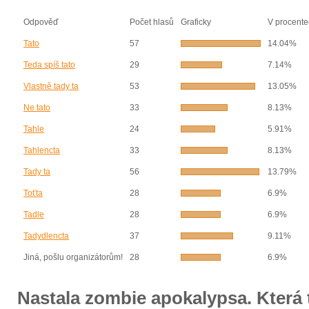
Odpověď
Počet hlasů
Graficky
V procente
Tato
57
14.04%
Teda spíš tato
29
7.14%
Vlastně tady ta
53
13.05%
Ne tato
33
8.13%
Tahle
24
5.91%
Tahlencta
33
8.13%
Tady ta
56
13.79%
Toťta
28
6.9%
Tadle
28
6.9%
Tadydlencta
37
9.11%
Jiná, pošlu organizátorům!
28
6.9%
Nastala zombie apokalypsa. Která t