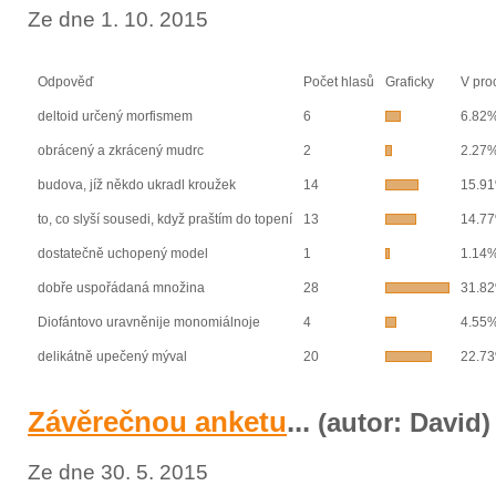
Ze dne 1. 10. 2015
Odpověď
Počet hlasů
Graficky
V pro
deltoid určený morfismem
6
6.82
obrácený a zkrácený mudrc
2
2.27
budova, jíž někdo ukradl kroužek
14
15.9
to, co slyší sousedi, když praštím do topení
13
14.7
dostatečně uchopený model
1
1.14
dobře uspořádaná množina
28
31.8
Diofántovo uravněnije monomiálnoje
4
4.55
delikátně upečený mýval
20
22.7
Závěrečnou anketu
...
(autor: David)
Ze dne 30. 5. 2015