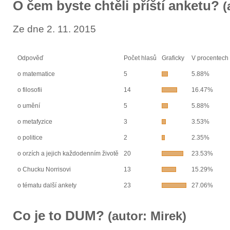
O čem byste chtěli příští anketu?
(
Ze dne 2. 11. 2015
Odpověď
Počet hlasů
Graficky
V procentech
o matematice
5
5.88%
o filosofii
14
16.47%
o umění
5
5.88%
o metafyzice
3
3.53%
o politice
2
2.35%
o orzích a jejich každodenním životě
20
23.53%
o Chucku Norrisovi
13
15.29%
o tématu další ankety
23
27.06%
Co je to DUM?
(autor: Mirek)