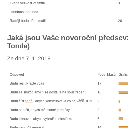
Tvar a velikost vesmíru
3
Hmotnost neutrina
1
Raději budu dělat matiku
26
Jaká jsou Vaše novoroční předsev
Tonda)
Ze dne 7. 1. 2016
Odpověď
Počet hlasů
Grafic
Budu řešit PraSe včas
17
Budu se snažit, abych se dostal/a na soustředění
16
Budu číst
seriál
, abych konstruoval/a co největší DUMu
2
Budu se učit, abych měl samé jedničky
3
Budu trénovat, abych vyhrál/a celostátko
6
Budu vzorněji orgovat
16