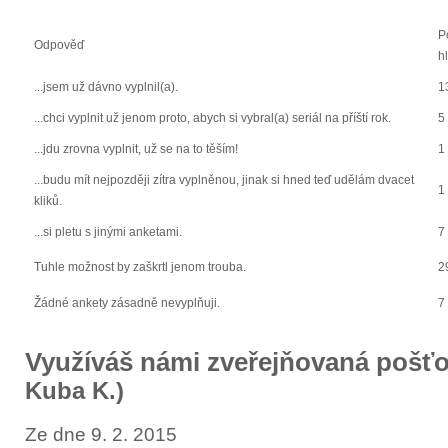
P
Odpověď
h
...jsem už dávno vyplnil(a).
1
...chci vyplnit už jenom proto, abych si vybral(a) seriál na příští rok.
5
...jdu zrovna vyplnit, už se na to těším!
1
...budu mít nejpozději zítra vyplněnou, jinak si hned teď udělám dvacet
1
kliků.
...si pletu s jinými anketami.
7
Tuhle možnost by zaškrtl jenom trouba.
2
Žádné ankety zásadně nevyplňuji.
7
Využíváš námi zveřejňovaná pošť
Kuba K.)
Ze dne 9. 2. 2015