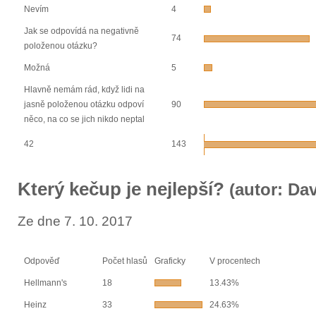
Nevím
4
Jak se odpovídá na negativně
74
položenou otázku?
Možná
5
Hlavně nemám rád, když lidi na
jasně položenou otázku odpoví
90
něco, na co se jich nikdo neptal
42
143
Který kečup je nejlepší?
(autor: Dav
Ze dne 7. 10. 2017
Odpověď
Počet hlasů
Graficky
V procentech
Hellmann's
18
13.43%
Heinz
33
24.63%