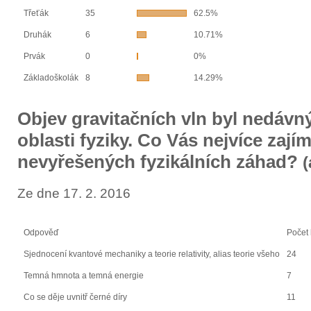
Třeťák
35
62.5%
Druhák
6
10.71%
Prvák
0
0%
Základoškolák
8
14.29%
Objev gravitačních vln byl nedávn
oblasti fyziky. Co Vás nejvíce zají
nevyřešených fyzikálních záhad?
(
Ze dne 17. 2. 2016
Odpověď
Počet 
Sjednocení kvantové mechaniky a teorie relativity, alias teorie všeho
24
Temná hmnota a temná energie
7
Co se děje uvnitř černé díry
11