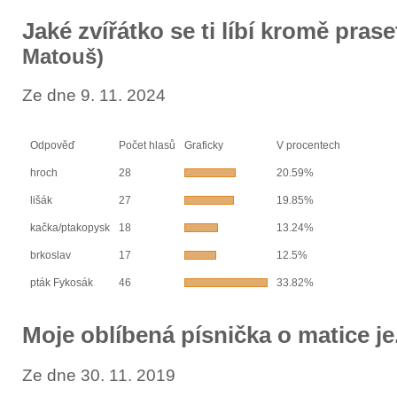
Jaké zvířátko se ti líbí kromě pras
Matouš)
Ze dne 9. 11. 2024
Odpověď
Počet hlasů
Graficky
V procentech
hroch
28
20.59%
lišák
27
19.85%
kačka/ptakopysk
18
13.24%
brkoslav
17
12.5%
pták Fykosák
46
33.82%
Moje oblíbená písnička o matice je
Ze dne 30. 11. 2019