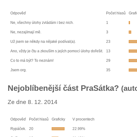
Odpověď
Počet hlasů
Graf
Ne, všechny úlohy zvládám i bez nich.
1
Ne, nezajímají mě.
3
Už jsem se někdy na nějaké podíval(a).
23
Ano, vždy je čtu a zkouším s jejích pomocí úlohy dořešit.
13
Co to má být? To neznám!
29
Jsem org.
35
Nejoblíbenější část PraSátka?
(aut
Ze dne 8. 12. 2014
Odpověď
Počet hlasů
Graficky
V procentech
Rypáček.
20
22.99%