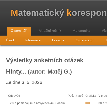
M
atematický
k
orespo
O semináři
Aktuální ročník
Matematika
Víc
Úvod
Informace
Pravidla
Organizátoři
Výsledky anketních otázek
Hinty...
(autor: Matěj G.)
Ze dne 3. 5. 2026
Odpověď
Počet hlasů
Graficky
V proc
...čtu a pomáhají mi s nevyřešenými úlohami
8
30.77