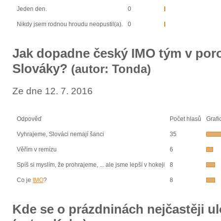
Jeden den.
0
Nikdy jsem rodnou hroudu neopustil(a).
0
Jak dopadne český IMO tým v por
Slováky?
(autor: Tonda)
Ze dne 12. 7. 2016
Odpověď
Počet hlasů
Grafi
Vyhrajeme, Slováci nemají šanci
35
Věřím v remízu
6
Spíš si myslím, že prohrajeme, ... ale jsme lepší v hokeji
8
Co je
IMO
?
8
Kde se o prázdninách nejčastěji u