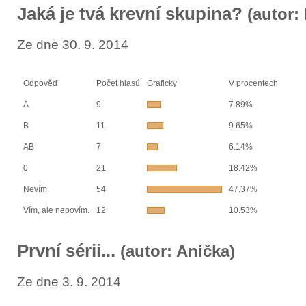
Jaká je tvá krevní skupina?
(autor:
Ze dne 30. 9. 2014
Odpověď
Počet hlasů
Graficky
V procentech
A
9
7.89%
B
11
9.65%
AB
7
6.14%
0
21
18.42%
Nevím.
54
47.37%
Vím, ale nepovím.
12
10.53%
První sérii...
(autor: Anička)
Ze dne 3. 9. 2014