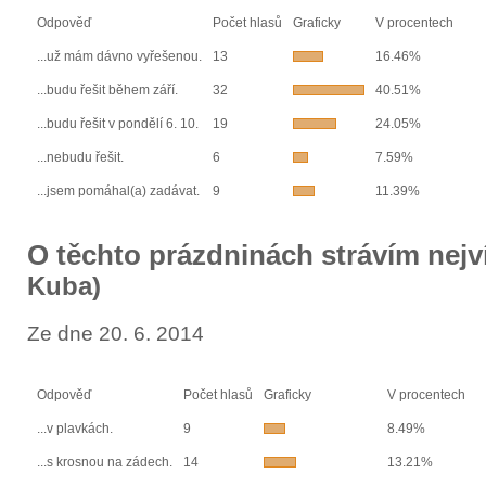
Odpověď
Počet hlasů
Graficky
V procentech
...už mám dávno vyřešenou.
13
16.46%
...budu řešit během září.
32
40.51%
...budu řešit v pondělí 6. 10.
19
24.05%
...nebudu řešit.
6
7.59%
...jsem pomáhal(a) zadávat.
9
11.39%
O těchto prázdninách strávím nejv
Kuba)
Ze dne 20. 6. 2014
Odpověď
Počet hlasů
Graficky
V procentech
...v plavkách.
9
8.49%
...s krosnou na zádech.
14
13.21%