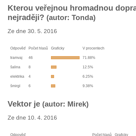
Kterou veřejnou hromadnou dopr
nejraději?
(autor: Tonda)
Ze dne 30. 5. 2016
Odpověď
Počet hlasů
Graficky
V procentech
tramvaj
46
71.88%
šalina
8
12.5%
elektrika
4
6.25%
šmirgl
6
9.38%
Vektor je
(autor: Mirek)
Ze dne 10. 4. 2016
Odpověď
Počet hlasů
Graficky