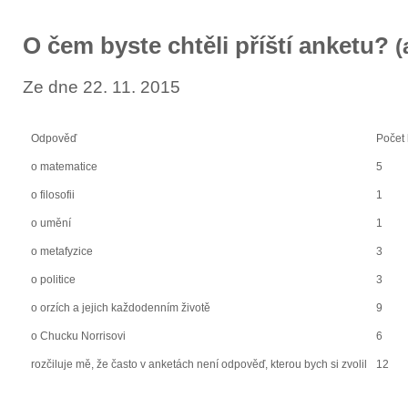
O čem byste chtěli příští anketu?
(
Ze dne 22. 11. 2015
Odpověď
Počet 
o matematice
5
o filosofii
1
o umění
1
o metafyzice
3
o politice
3
o orzích a jejich každodenním životě
9
o Chucku Norrisovi
6
rozčiluje mě, že často v anketách není odpověď, kterou bych si zvolil
12