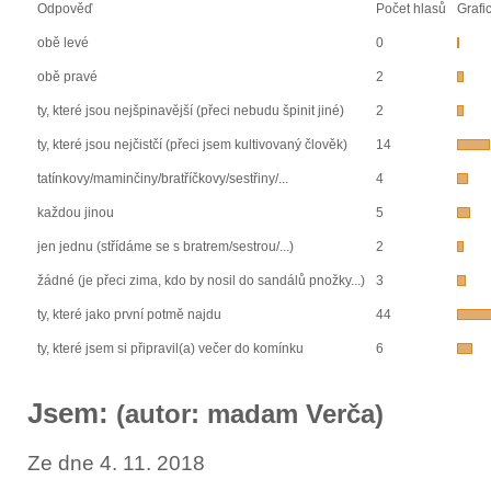
Odpověď
Počet hlasů
Grafi
obě levé
0
obě pravé
2
ty, které jsou nejšpinavější (přeci nebudu špinit jiné)
2
ty, které jsou nejčistčí (přeci jsem kultivovaný člověk)
14
tatínkovy/maminčiny/bratříčkovy/sestřiny/...
4
každou jinou
5
jen jednu (střídáme se s bratrem/sestrou/...)
2
žádné (je přeci zima, kdo by nosil do sandálů pnožky...)
3
ty, které jako první potmě najdu
44
ty, které jsem si připravil(a) večer do komínku
6
Jsem:
(autor: madam Verča)
Ze dne 4. 11. 2018