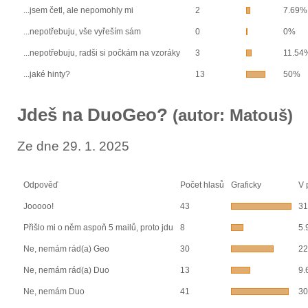
...jsem četl, ale nepomohly mi
2
7.69%
...nepotřebuju, vše vyřeším sám
0
0%
...nepotřebuju, radši si počkám na vzoráky
3
11.54
...jaké hinty?
13
50%
Jdeš na DuoGeo?
(autor: Matouš)
Ze dne 29. 1. 2025
Odpověď
Počet hlasů
Graficky
V 
Jooooo!
43
31
Přišlo mi o něm aspoň 5 mailů, proto jdu
8
5.
Ne, nemám rád(a) Geo
30
22
Ne, nemám rád(a) Duo
13
9.
Ne, nemám Duo
41
30