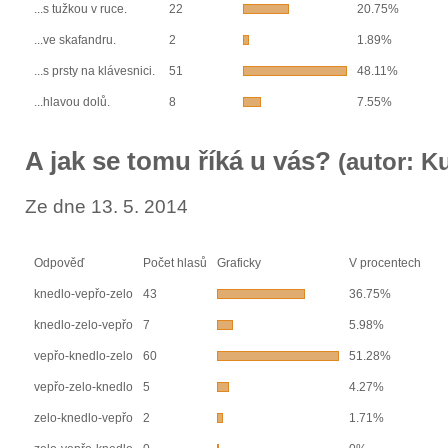
...s tužkou v ruce.
22
20.75%
...ve skafandru.
2
1.89%
...s prsty na klávesnici.
51
48.11%
...hlavou dolů.
8
7.55%
A jak se tomu říká u vás?
(autor: K
Ze dne 13. 5. 2014
Odpověď
Počet hlasů
Graficky
V procentech
knedlo-vepřo-zelo
43
36.75%
knedlo-zelo-vepřo
7
5.98%
vepřo-knedlo-zelo
60
51.28%
vepřo-zelo-knedlo
5
4.27%
zelo-knedlo-vepřo
2
1.71%