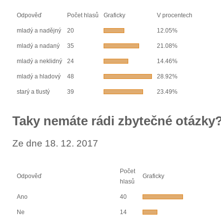
Odpověď
Počet hlasů
Graficky
V procentech
mladý a nadějný
20
12.05%
mladý a nadaný
35
21.08%
mladý a neklidný
24
14.46%
mladý a hladový
48
28.92%
starý a tlustý
39
23.49%
Taky nemáte rádi zbytečné otázky
Ze dne 18. 12. 2017
Počet
Odpověď
Graficky
hlasů
Ano
40
Ne
14