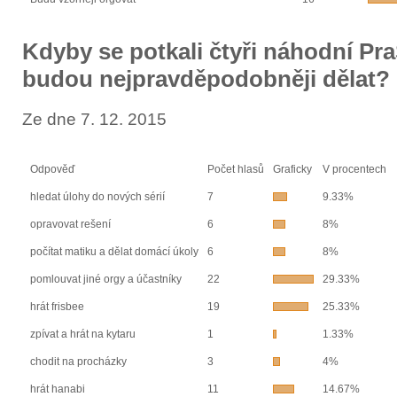
Kdyby se potkali čtyři náhodní Pr
budou nejpravděpodobněji dělat?
Ze dne 7. 12. 2015
Odpověď
Počet hlasů
Graficky
V procentech
hledat úlohy do nových sérií
7
9.33%
opravovat rešení
6
8%
počítat matiku a dělat domácí úkoly
6
8%
pomlouvat jiné orgy a účastníky
22
29.33%
hrát frisbee
19
25.33%
zpívat a hrát na kytaru
1
1.33%
chodit na procházky
3
4%
hrát hanabi
11
14.67%