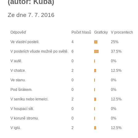
(autor: Kuba)
Ze dne 7. 7. 2016
Odpověď
Počet hlasů
Graficky
V procentech
Ve vlastní posteli.
4
25%
V postelích všude možně po světě.
6
37.5%
V autě.
0
0%
V chatce.
2
12.5%
Ve stanu.
0
0%
Pod širákem.
0
0%
V seníku nebo krmelci.
2
12.5%
V houpací síti.
0
0%
V koruně stromu.
0
0%
V iglú.
2
12.5%