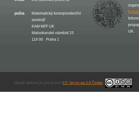
organ
fyziká
pošta
Matematický korespondenční
Inform
seminář
propa
KAM MFF UK
UK.
Malostranské náměstí 25
118 00 Praha 1
Obsah stránek je pod licencí
CC: by-nc-sa 3.0 Česko