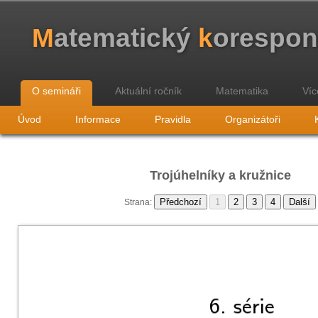
M
atematický
k
orespo
O semináři
Aktuální ročník
Matematika
Víc
Úvod
Informace
Pravidla
Organizátoři
Trojúhelníky a kružnice
Strana: