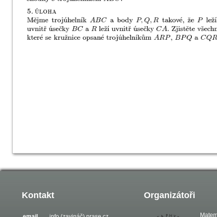
Kontakt
Organizátoři
Matem
email
info (zavináč) prase.cz