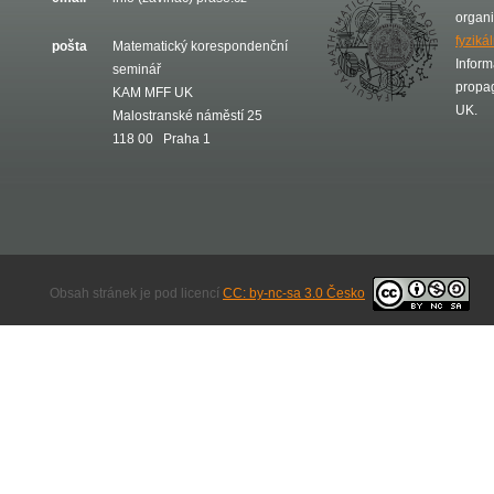
organ
fyziká
pošta
Matematický korespondenční
Inform
seminář
propa
KAM MFF UK
UK.
Malostranské náměstí 25
118 00 Praha 1
Obsah stránek je pod licencí
CC: by-nc-sa 3.0 Česko