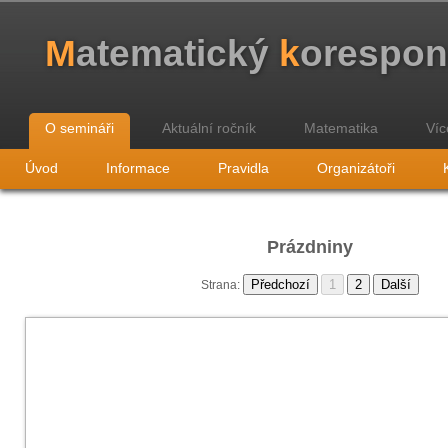
M
atematický
k
orespo
O semináři
Aktuální ročník
Matematika
Víc
Úvod
Informace
Pravidla
Organizátoři
Prázdniny
Strana: