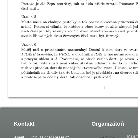
Kontakt
Organizátoři
Matem
email
info (zavináč) prase.cz