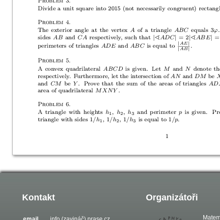
Kontakt
Organizátoři
Matem
email
info (zavináč) prase.cz