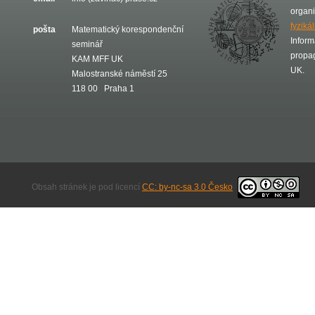
organ
fyziká
pošta
Matematický korespondenční
Inform
seminář
propa
KAM MFF UK
UK.
Malostranské náměstí 25
118 00 Praha 1
Obsah stránek je pod licencí
CC: by-nc-sa 3.0 Česko