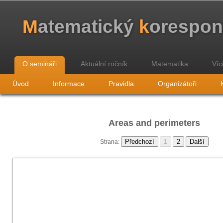
M
atematický
k
orespo
O semináři
Aktuální ročník
Matematika
Víc
Úvod
Informace
Pravidla
Organizátoři
Areas and perimeters
Strana: