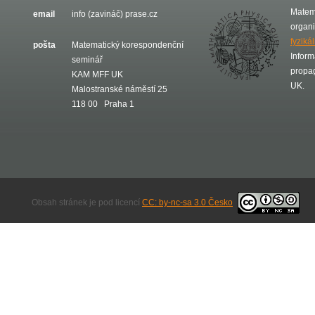
Matem
email
info (zavináč) prase.cz
organ
fyziká
pošta
Matematický korespondenční
Inform
seminář
propa
KAM MFF UK
UK.
Malostranské náměstí 25
118 00 Praha 1
Obsah stránek je pod licencí
CC: by-nc-sa 3.0 Česko