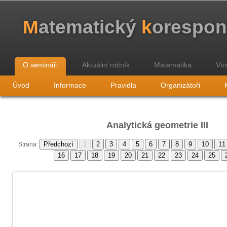
M
atematický
k
orespo
O semináři
Aktuální ročník
Matematika
Víc
Úvod
Informace
Pravidla
Organizátoři
Analytická geometrie III
Strana: