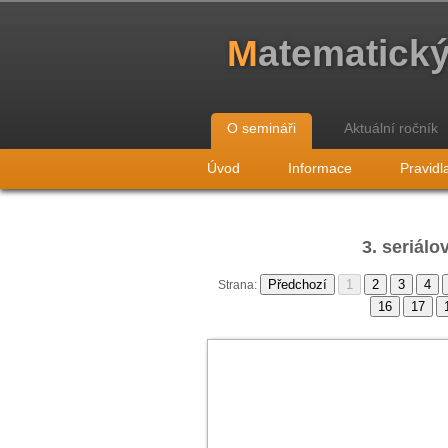
M
atematick
O semináři
Aktuální ročník
Úvod
Informace
Pravidl
3. seriálo
Strana: