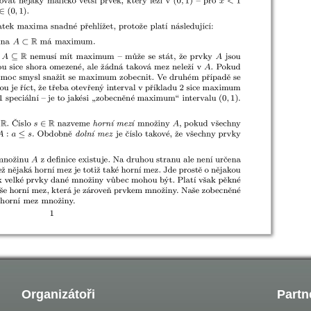
Organizátoři
Partn