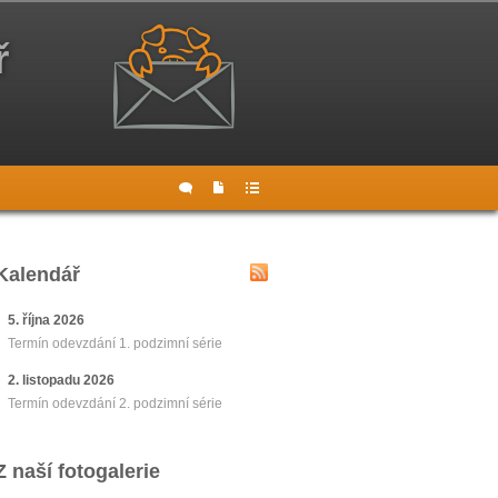
ř
Kalendář
5. října 2026
Termín odevzdání 1. podzimní série
2. listopadu 2026
Termín odevzdání 2. podzimní série
Z naší fotogalerie