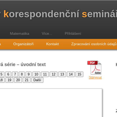
ý
k
orespondenční
s
eminá
Matematika
Více...
Přihlášení
a
Organizátoři
Kontakt
Zpracování osobních údajů
vá série – úvodní text
Stáhnout