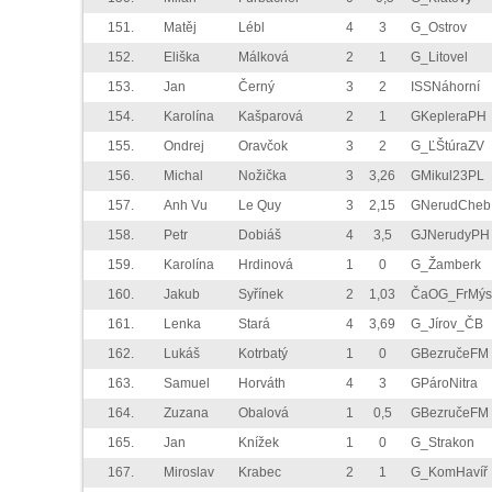
151.
Matěj
Lébl
4
3
G_Ostrov
152.
Eliška
Málková
2
1
G_Litovel
153.
Jan
Černý
3
2
ISSNáhorní
154.
Karolína
Kašparová
2
1
GKepleraPH
155.
Ondrej
Oravčok
3
2
G_ĽŠtúraZV
156.
Michal
Nožička
3
3,26
GMikul23PL
157.
Anh Vu
Le Quy
3
2,15
GNerudCheb
158.
Petr
Dobiáš
4
3,5
GJNerudyPH
159.
Karolína
Hrdinová
1
0
G_Žamberk
160.
Jakub
Syřínek
2
1,03
ČaOG_FrMýs
161.
Lenka
Stará
4
3,69
G_Jírov_ČB
162.
Lukáš
Kotrbatý
1
0
GBezručeFM
163.
Samuel
Horváth
4
3
GPároNitra
164.
Zuzana
Obalová
1
0,5
GBezručeFM
165.
Jan
Knížek
1
0
G_Strakon
167.
Miroslav
Krabec
2
1
G_KomHavíř