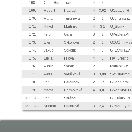
168.
Cong Hop
Tran
4
3
169.
Robert
Navrátil
4
3,62
GOpatovPH
170.
Hana
Turčinová
2
1
GJungmanLT
171.
Pavel
Martiník
4
3,1
G_Slaný
172.
Filip
Garaj
3
2
GKepleraPH
173.
Eva
Sýkorová
2
1
GSOŠ_FrMýs
174.
Jakub
Sokolík
4
3
G_ĽŠtúraZV
175.
Lucia
Fiľová
4
3
HA_Brezno
176.
Patrik
Štefek
2
1
MatičníGOS
177.
Petra
Vorlíčková
3
3,09
SPŠstaBrno
178.
Jan
Palounek
2
1,5
GDoppleraP
179.
Aneta
Čermáková
4
3,01
GNadŠtolPH
181.–182.
Jan
Škrábal
1
0
G_FrýdlNOs
181.–182.
Martina
Pultarová
3
2,47
GJNerudyPH