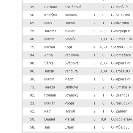
35.
Barbora
Kociánová
3
2
GLesníZlín
56.
Kristýna
Ilievová
1
0
G_Milevsko
65.
Mark
Daniel
2
1
GPároNitra
29.
Jaromír
Mielec
0
-0,5
GVolgogrOS
48.
Martin
Smolík
3
3,88
G_Gröss_BA
75.
Michal
Kopf
4
4,63
SlezkéG_OP
94.
Anna
Vacíková
1
0
GDomažlice
98.
Šárka
Švábová
3
2,05
GKepleraPH
96.
Jakub
Vančura
3
3,09
GJarošeBO
30.
Martin
Mach
1
0
GKepleraPH
73.
Tereza
Uhlířová
3
2
G_Omská_P
92.
Roman
Stránský
2
1
G_Brandýs
23.
Marián
Poppr
1
0
GJNerudyPH
42.
Petr
Horvát
2
1
G_Zábřeh
50.
Daniel
Pišťák
0
0,9
GDoppleraP
58.
Jan
Erhart
1
0
GFXŠaldyLI