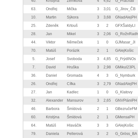
40.
Kristýna
Zemková
4
4,62
G_Prachati
63.
Ondřej
Mička
3
3,01
G_Jírov_ČB
10.
Martin
Sýkora
3
3,68
GNadAlejPH
25.
Zdeněk
Krtouš
3
2
GFXŠaldyLI
28.
Jan
Mikel
3
2,06
G_RožnRad
44.
Viktor
Němeček
1
0
GJMasar_JI
70.
Matúš
Porázik
2
1
GAlejKošic
5.
Josef
Svoboda
3
4,85
G_FrýdlNOs
7.
David
Hruška
3
2,98
GMikul23PL
36.
Daniel
Gromada
4
3
G_Nymburk
26.
Ondřej
Cífka
3
2,79
GNadAlejPH
27.
Jan
Kadlec
1
0
G_Klatovy
32.
Alexander
Mansurov
3
2,65
GNVPlániPH
46.
Barbora
Šmídová
2
1
GBezručeFM
60.
Kristýna
Šmídová
2
1
GMensaPH
64.
Matúš
Hlaváčik
3
3
GAlejKošic
79.
Daniela
Pellerová
3
2
G_Gröss_BA