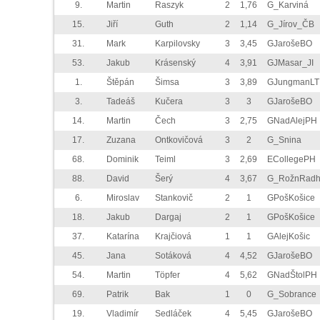
9.
Martin
Raszyk
2
1,76
G_Karviná
15.
Jiří
Guth
2
1,14
G_Jírov_ČB
31.
Mark
Karpilovsky
3
3,45
GJarošeBO
53.
Jakub
Krásenský
4
3,91
GJMasar_JI
1.
Štěpán
Šimsa
3
3,89
GJungmanLT
3.
Tadeáš
Kučera
3
3
GJarošeBO
14.
Martin
Čech
3
2,75
GNadAlejPH
17.
Zuzana
Ontkovičová
3
2
G_Snina
68.
Dominik
Teiml
3
2,69
ECollegePH
88.
David
Šerý
4
3,67
G_RožnRad
6.
Miroslav
Stankovič
2
1
GPošKošice
18.
Jakub
Dargaj
2
1
GPošKošice
37.
Katarína
Krajčiová
1
1
GAlejKošic
45.
Jana
Sotáková
4
4,52
GJarošeBO
54.
Martin
Töpfer
4
5,62
GNadŠtolPH
69.
Patrik
Bak
1
0
G_Sobrance
19.
Vladimír
Sedláček
4
5,45
GJarošeBO