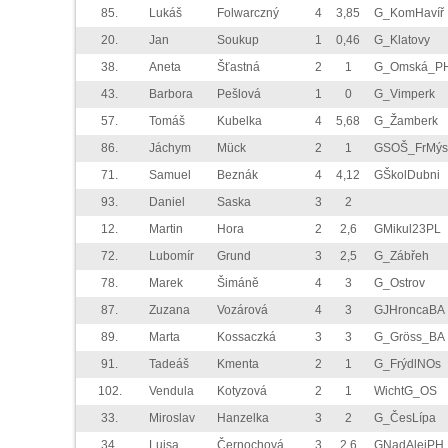
85.
Lukáš
Folwarczný
4
3,85
G_KomHavíř
20.
Jan
Soukup
1
0,46
G_Klatovy
38.
Aneta
Šťastná
2
1
G_Omská_P
43.
Barbora
Pešlová
1
0
G_Vimperk
57.
Tomáš
Kubelka
4
5,68
G_Žamberk
86.
Jáchym
Mück
2
1
GSOŠ_FrMýs
71.
Samuel
Beznák
4
4,12
GŠkolDubni
93.
Daniel
Saska
3
2
12.
Martin
Hora
2
2,6
GMikul23PL
72.
Lubomír
Grund
3
2,5
G_Zábřeh
78.
Marek
Šimáně
4
3
G_Ostrov
87.
Zuzana
Vozárová
4
3
GJHroncaBA
89.
Marta
Kossaczká
3
3
G_Gröss_BA
91.
Tadeáš
Kmenta
2
1
G_FrýdlNOs
102.
Vendula
Kotyzová
2
1
WichtG_OS
33.
Miroslav
Hanzelka
3
2
G_ČesLípa
34.
Luisa
Černochová
3
2,6
GNadAlejPH