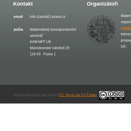
Kontakt
Organizátoři
Matem
email
info (zavináč) prase.cz
organ
fyziká
pošta
Matematický korespondenční
Inform
seminář
propa
KAM MFF UK
UK.
Malostranské náměstí 25
118 00 Praha 1
Obsah stránek je pod licencí
CC: by-nc-sa 3.0 Česko