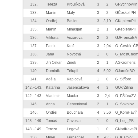
132.
Tereza
Kroulíková
3
2
GRychnovKn
133.
Martin
Malý
3
2
GČeskoliPH
134.
Ondřej
Basler
3
3,19
GKepleraPH
135.
Martin
Minasjan
2
1
GKepleraPH
136.
Viktória
Vozárová
2
2
GJHroncaBA
137.
Patrik
Kroft
3
2,04
G_Česká_Č
138.
Jana
Novotná
1
0
G_MostCho
139.
Jiří Oskar
Zmek
2
1
AGKroměříž
140.
Dominik
Tělupil
4
5,02
GJarošeBO
141.
Adéla
Kapicová
1
0
G_Stříbro
142.–143.
Katarína
Jasenčáková
4
3
GOkrŽilina
142.–143.
Vladimír
Macko
3
2,4
G_ĽŠtúraZV
145.
Anna
Červenková
2
1
G_Sokolov
146.
Ondřej
Bouchala
4
3,56
G_KomHavíř
148.–149.
Tomáš
Chvosta
1
0
G_Leg_PB
148.–149.
Tereza
Legová
1
0
GNadKavaP
150.
Milan
Fürbacher
0
-0,5
G_Klatovy