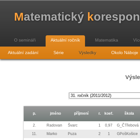
M
atematický
k
orespo
O semináři
Aktuální ročník
Matematika
Víc
Aktuální zadání
Série
Výsledky
Okolo Náboje
Výsle
p.
jméno
příjmení
r.
koef.
škola
2.
Radovan
Švarc
1
0,97
G_ČTřebová
11.
Marko
Puza
2
1
GPošKošice