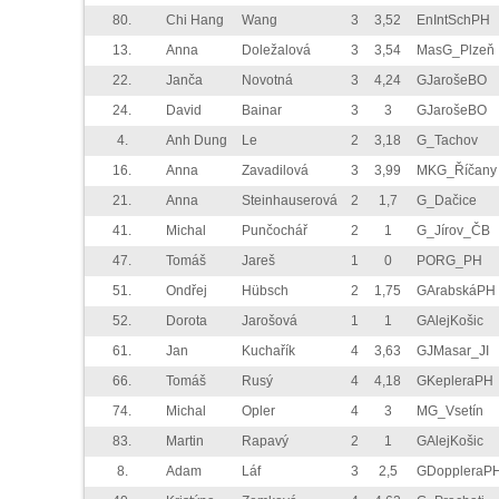
80.
Chi Hang
Wang
3
3,52
EnIntSchPH
13.
Anna
Doležalová
3
3,54
MasG_Plzeň
22.
Janča
Novotná
3
4,24
GJarošeBO
24.
David
Bainar
3
3
GJarošeBO
4.
Anh Dung
Le
2
3,18
G_Tachov
16.
Anna
Zavadilová
3
3,99
MKG_Říčany
21.
Anna
Steinhauserová
2
1,7
G_Dačice
41.
Michal
Punčochář
2
1
G_Jírov_ČB
47.
Tomáš
Jareš
1
0
PORG_PH
51.
Ondřej
Hübsch
2
1,75
GArabskáPH
52.
Dorota
Jarošová
1
1
GAlejKošic
61.
Jan
Kuchařík
4
3,63
GJMasar_JI
66.
Tomáš
Rusý
4
4,18
GKepleraPH
74.
Michal
Opler
4
3
MG_Vsetín
83.
Martin
Rapavý
2
1
GAlejKošic
8.
Adam
Láf
3
2,5
GDoppleraP