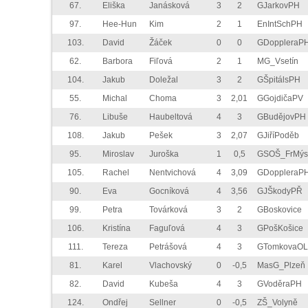
67.
Eliška
Janásková
3
2
GJarkovPH
97.
Hee-Hun
Kim
2
1
EnIntSchPH
103.
David
Žáček
0
0
GDoppleraP
62.
Barbora
Fiľová
2
1
MG_Vsetín
104.
Jakub
Doležal
3
2
GŠpitálsPH
55.
Michal
Choma
3
2,01
GGojdičaPV
76.
Libuše
Haubeltová
4
3
GBudějovPH
108.
Jakub
Pešek
3
2,07
GJiříPoděb
95.
Miroslav
Juroška
1
0,5
GSOŠ_FrMýs
105.
Rachel
Nentvichová
4
3,09
GDoppleraP
90.
Eva
Gocníková
4
3,56
GJŠkodyPŘ
99.
Petra
Továrková
3
2
GBoskovice
106.
Kristína
Faguľová
4
3
GPošKošice
111.
Tereza
Petrášová
4
3
GTomkovaOL
81.
Karel
Vlachovský
0
-0,5
MasG_Plzeň
82.
David
Kubeša
4
3
GVoděraPH
124.
Ondřej
Sellner
0
-0,5
ZŠ_Volyně