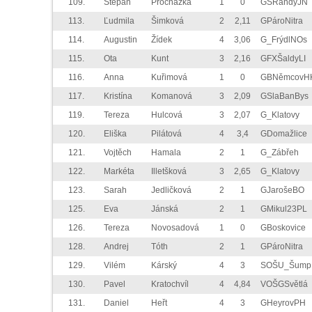
109.
Štěpán
Procházka
1
0
GSRandyJN
113.
Ľudmila
Šimková
2
2,11
GPároNitra
114.
Augustin
Žídek
4
3,06
G_FrýdlNOs
115.
Ota
Kunt
3
2,16
GFXŠaldyLI
116.
Anna
Kuřimová
1
0
GBNěmcovH
117.
Kristína
Komanová
3
2,09
GSlaBanBys
119.
Tereza
Hulcová
3
2,07
G_Klatovy
120.
Eliška
Pilátová
4
3,4
GDomažlice
121.
Vojtěch
Hamala
2
1
G_Zábřeh
122.
Markéta
Illetšková
3
2,65
G_Klatovy
123.
Sarah
Jedličková
2
1
GJarošeBO
125.
Eva
Jánská
2
1
GMikul23PL
126.
Tereza
Novosadová
1
0
GBoskovice
128.
Andrej
Tóth
2
1
GPároNitra
129.
Vilém
Kárský
4
3
SOŠU_Šump
130.
Pavel
Kratochvíl
4
4,84
VOŠGSvětlá
131.
Daniel
Heřt
4
3
GHeyrovPH