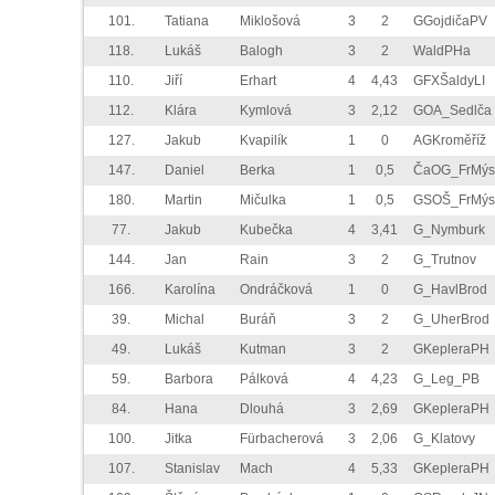
101.
Tatiana
Miklošová
3
2
GGojdičaPV
118.
Lukáš
Balogh
3
2
WaldPHa
110.
Jiří
Erhart
4
4,43
GFXŠaldyLI
112.
Klára
Kymlová
3
2,12
GOA_Sedlča
127.
Jakub
Kvapilík
1
0
AGKroměříž
147.
Daniel
Berka
1
0,5
ČaOG_FrMýs
180.
Martin
Mičulka
1
0,5
GSOŠ_FrMýs
77.
Jakub
Kubečka
4
3,41
G_Nymburk
144.
Jan
Rain
3
2
G_Trutnov
166.
Karolína
Ondráčková
1
0
G_HavlBrod
39.
Michal
Buráň
3
2
G_UherBrod
49.
Lukáš
Kutman
3
2
GKepleraPH
59.
Barbora
Pálková
4
4,23
G_Leg_PB
84.
Hana
Dlouhá
3
2,69
GKepleraPH
100.
Jitka
Fürbacherová
3
2,06
G_Klatovy
107.
Stanislav
Mach
4
5,33
GKepleraPH