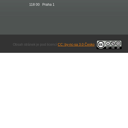
118 00 Praha 1
Obsah stránek je pod licencí
CC: by-nc-sa 3.0 Česko