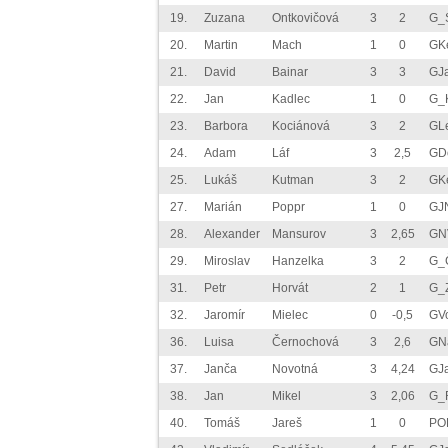
19.
Zuzana
Ontkovičová
3
2
G_
20.
Martin
Mach
1
0
GK
21.
David
Bainar
3
3
GJ
22.
Jan
Kadlec
1
0
G_K
23.
Barbora
Kociánová
3
2
GLe
24.
Adam
Láf
3
2,5
GD
25.
Lukáš
Kutman
3
2
GK
27.
Marián
Poppr
1
0
GJ
28.
Alexander
Mansurov
3
2,65
GN
29.
Miroslav
Hanzelka
3
2
G_
31.
Petr
Horvát
2
1
G_
32.
Jaromír
Mielec
0
-0,5
GV
36.
Luisa
Černochová
3
2,6
GN
37.
Janča
Novotná
3
4,24
GJ
38.
Jan
Mikel
3
2,06
G_
40.
Tomáš
Jareš
1
0
PO