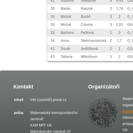
42.
Vladimír
Sedláček
4
5,45
GJ
26.
Martin
Raszyk
2
1,76
G_K
30.
Michal
Buráň
3
2
G_
39.
Michal
Choma
3
2,01
GG
33.
Barbora
Pešlová
1
0
G_
34.
Anna
Steinhauserová
2
1,7
G_
41.
Sarah
Jedličková
2
1
GJ
43.
Tatiana
Miklošová
3
2
GG
Kontakt
Organizátoři
Matem
email
info (zavináč) prase.cz
organ
fyziká
pošta
Matematický korespondenční
Inform
seminář
propa
KAM MFF UK
UK.
Malostranské náměstí 25