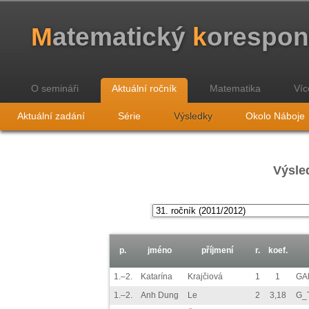
M
atematický
k
orespo
O semináři
Aktuální ročník
Matematika
Víc
Aktuální zadání
Série
Výsledky
Okolo Náboje
Výsled
p.
jméno
příjmení
r.
koef.
1.–2.
Katarína
Krajčiová
1
1
GAl
1.–2.
Anh Dung
Le
2
3,18
G_