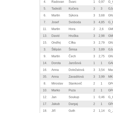
4.
Radovan
Švarc
1
0,97
G_
5.
Tadeáš
Kučera
3
3
GJ
6.
Martin
Sýkora
3
3,68
GN
7.
Josef
Svoboda
3
4,85
G_
11.
Martin
Hora
2
2,6
GM
13.
David
Hruška
3
2,98
GM
15.
Ondřej
Cífka
3
2,79
GN
3.
Štěpán
Šimsa
3
3,89
GJ
9.
Martin
Čech
3
2,75
GN
14.
Dorota
Jarošová
1
1
GAl
16.
Anna
Doležalová
3
3,54
Ma
35.
Anna
Zavadilová
3
3,99
MK
8.
Miroslav
Stankovič
2
1
GP
10.
Marko
Puza
2
1
GP
12.
Jan
Soukup
1
0,46
G_K
17.
Jakub
Dargaj
2
1
GP
18.
Jiří
Guth
2
1,14
G_