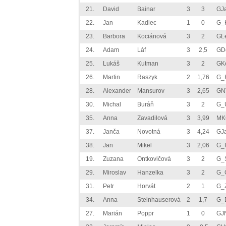
21.
David
Bainar
3
3
GJ
22.
Jan
Kadlec
1
0
G_K
23.
Barbora
Kociánová
3
2
GLe
24.
Adam
Láf
3
2,5
GD
25.
Lukáš
Kutman
3
2
GK
26.
Martin
Raszyk
2
1,76
G_K
28.
Alexander
Mansurov
3
2,65
GN
30.
Michal
Buráň
3
2
G_
35.
Anna
Zavadilová
3
3,99
MK
37.
Janča
Novotná
3
4,24
GJ
38.
Jan
Mikel
3
2,06
G_
19.
Zuzana
Ontkovičová
3
2
G_
29.
Miroslav
Hanzelka
3
2
G_
31.
Petr
Horvát
2
1
G_
34.
Anna
Steinhauserová
2
1,7
G_
27.
Marián
Poppr
1
0
GJ