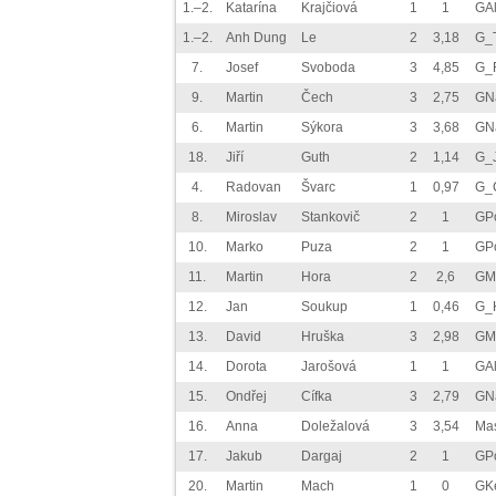
1.–2.
Katarína
Krajčiová
1
1
GAl
1.–2.
Anh Dung
Le
2
3,18
G_
7.
Josef
Svoboda
3
4,85
G_
9.
Martin
Čech
3
2,75
GN
6.
Martin
Sýkora
3
3,68
GN
18.
Jiří
Guth
2
1,14
G_
4.
Radovan
Švarc
1
0,97
G_
8.
Miroslav
Stankovič
2
1
GP
10.
Marko
Puza
2
1
GP
11.
Martin
Hora
2
2,6
GM
12.
Jan
Soukup
1
0,46
G_K
13.
David
Hruška
3
2,98
GM
14.
Dorota
Jarošová
1
1
GAl
15.
Ondřej
Cífka
3
2,79
GN
16.
Anna
Doležalová
3
3,54
Ma
17.
Jakub
Dargaj
2
1
GP
20.
Martin
Mach
1
0
GK