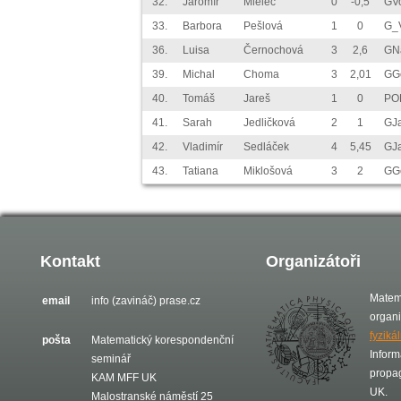
32.
Jaromír
Mielec
0
-0,5
GV
33.
Barbora
Pešlová
1
0
G_
36.
Luisa
Černochová
3
2,6
GN
39.
Michal
Choma
3
2,01
GG
40.
Tomáš
Jareš
1
0
PO
41.
Sarah
Jedličková
2
1
GJ
42.
Vladimír
Sedláček
4
5,45
GJ
43.
Tatiana
Miklošová
3
2
GG
Kontakt
Organizátoři
Matem
email
info (zavináč) prase.cz
organ
fyziká
pošta
Matematický korespondenční
Inform
seminář
propa
KAM MFF UK
UK.
Malostranské náměstí 25