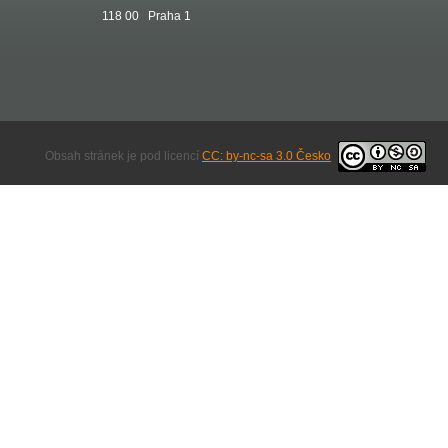
118 00 Praha 1
Obsah stránek je pod licencí
CC: by-nc-sa 3.0 Česko