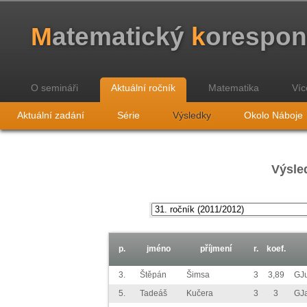
M
atematický
k
orespo
O semináři
Aktuální ročník
Matematika
Víc
Aktuální zadání
Série
Výsledky
Okolo Náboje
Výsled
p.
jméno
příjmení
r.
koef.
3.
Štěpán
Šimsa
3
3,89
GJ
5.
Tadeáš
Kučera
3
3
GJ