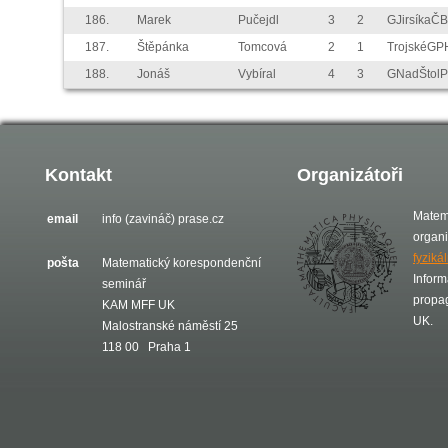
186.
Marek
Pučejdl
3
2
GJirsíkaČB
187.
Štěpánka
Tomcová
2
1
TrojskéGP
188.
Jonáš
Vybíral
4
3
GNadŠtol
Kontakt
Organizátoři
Matem
email
info (zavináč) prase.cz
organ
fyziká
pošta
Matematický korespondenční
Inform
seminář
propa
KAM MFF UK
UK.
Malostranské náměstí 25
118 00 Praha 1