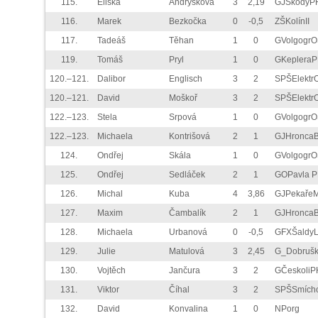
115.
Eliška
Andrýsková
3
2,19
GJŠkodyP
116.
Marek
Bezkočka
0
-0,5
ZŠKolínII
117.
Tadeáš
Těhan
1
0
GVolgogrO
119.
Tomáš
Pryl
1
0
GKeplera
120.–121.
Dalibor
Englisch
3
2
SPŠElektr
120.–121.
David
Moškoř
3
2
SPŠElektr
122.–123.
Stela
Srpová
1
0
GVolgogrO
122.–123.
Michaela
Kontrišová
2
1
GJHronca
124.
Ondřej
Skála
1
0
GVolgogrO
125.
Ondřej
Sedláček
2
1
GOPavla 
126.
Michal
Kuba
4
3,86
GJPekaře
127.
Maxim
Čambalík
2
1
GJHronca
128.
Michaela
Urbanová
0
-0,5
GFXŠaldyL
129.
Julie
Matulová
3
2,45
G_Dobruš
130.
Vojtěch
Jančura
3
2
GČeskoliP
131.
Viktor
Číhal
3
2
SPŠSmích
132.
David
Konvalina
1
0
NPorg