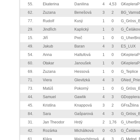
55.
Ekaterina
Danilina
4
4,53
GKeplera
62.
Zuzana
Benešová
3
2
BG_Varnsd
77.
Rudolf
Kusý
1
0
G_Gröss_
29.
Jindřich
Kaplický
1
0
G_Čelákov
15.
Jiří
Preč
1
0
G_UherBr
49.
Jakub
Baran
4
3
ES_LUX
54.
Anna
Haltufová
1
0
GKeplera
60.
Otakar
Janoušek
1
0
GKeplera
69.
Zuzana
Hessová
1
0
G_Teplice
71.
Viera
Glevitzká
4
3
GNed_Prie
73.
Matúš
Pokorný
1
0
G_Gröss_
44.
Samuel
Gawlik
4
3
GDoppler
45.
Kristína
Knappová
3
2
GFraŽilina
84.
Sara
Gašparová
4
3
G_Gröss_
31.
Jan Theodor
Hrdý
2
1,76
G_UherBr
42.
Rozárka
Michálková
0
-0,5
G_Čelákov
61.
Klára
Malaschitzová
4
3
G_Metod_