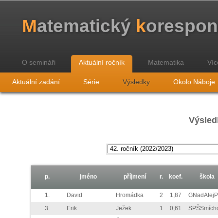
M
atematický
k
orespo
O semináři
Aktuální ročník
Matematika
Víc
Aktuální zadání
Série
Výsledky
Okolo Náboje
Výsled
p.
jméno
příjmení
r.
koef.
škola
1.
David
Hromádka
2
1,87
GNadAlej
3.
Erik
Ježek
1
0,61
SPŠSmích