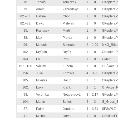
78.
Tobiáš
Tomiczek
1
0
GKeplera
79.
Adam
Zábrodský
1
0
GKeplera
82.–83.
Gabriel
Chod
1
0
GKeplera
82.–83.
David
Pištělák
1
0
GKeplera
85.
František
Martin
1
0
GKeplera
88.
Max
Prejda
1
0
GKeplera
96.
Matouš
Schnabel
2
1,09
MKG_Říča
102.
Kryšpín
Dryák
1
0
GKeplera
103.
Lou
Pfau
1
0
GMHS
157.–160.
Václav
Kučera
1
0
GSŠkolaC
156.
Julie
Křimská
4
3,06
GKeplera
105.
Mikuláš
Holub
2
1
GKeplera
162.
Luka
Králík
2
1
G_Arcus_
98.
Veronika
Neubergová
3
2,17
GKeplera
104.
Martin
Belluš
4
3
G_Gröss_
87.
Patrik
Jendele
4
3,51
SPŠsPLZ
41.
Michael
Jarvis
1
0
GŠpitálsP