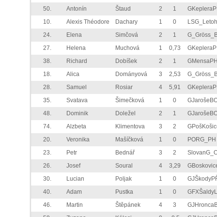
50.
Antonín
Štaud
2
1
GKeplera
10.
Alexis Théodore
Dachary
1
0
LSG_Letoh
24.
Elena
Simčová
2
1
G_Gröss_
27.
Helena
Muchová
1
0,73
GKeplera
38.
Richard
Dobíšek
2
1
GMensaP
18.
Alica
Dományová
3
2,53
G_Gröss_
28.
Samuel
Rosiar
4
5,91
GKeplera
35.
Svatava
Šimečková
1
0
GJarošeB
48.
Dominik
Doležel
2
1
GJarošeB
74.
Alzbeta
Klimentova
3
2
GPošKošic
20.
Veronika
Mašíčková
1
0
PORG_PH
23.
Petr
Bednář
3
2
SlovanG_
26.
Josef
Soural
4
3,29
GBoskovic
30.
Lucian
Poljak
1
0
GJŠkodyP
40.
Adam
Pustka
1
0
GFXŠaldyL
46.
Martin
Štěpánek
4
3
GJHronca