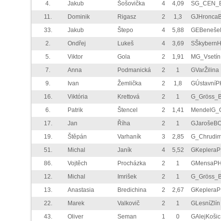
4.
Jakub
Šošovička
4
4,09
SG_CEN_
11.
Dominik
Rigasz
2
1,3
GJHronca
33.
Jakub
Štepo
4
5,88
GEBeneše
2.
Ondřej
Lukeš
4
3,69
SŠkybern
5.
Viktor
Gola
2
1,91
MG_Vsetín
7.
Anna
Podmanická
2
1
GVarŽilina
9.
Ivan
Žemlička
2
1,8
GÚstavníP
16.
Viktória
Krettová
2
1
G_Gröss_
6.
Patrik
Štencel
2
1,41
MendelG_
17.
Jan
Říha
2
1
GJarošeB
19.
Štěpán
Varhaník
3
2,85
G_Chrudi
51.
Michal
Janík
4
5,52
GKeplera
86.
Vojtěch
Procházka
2
1
GMensaP
12.
Michal
Imrišek
2
1
G_Gröss_
13.
Anastasia
Bredichina
2
2,67
GKeplera
22.
Marek
Valkovič
2
1
GLesníZlín
43.
Oliver
Seman
1
0
GAlejKošic