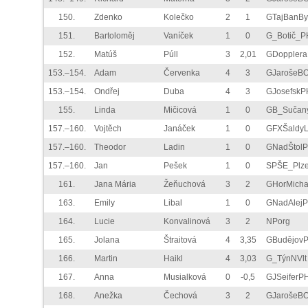
150.
Zdenko
Kolečko
2
1
GTajBanBy
151.
Bartoloměj
Vaníček
1
0
G_Botič_P
152.
Matúš
Púll
3
2,01
GDoppler
153.–154.
Adam
Červenka
4
3
GJarošeB
153.–154.
Ondřej
Duba
4
3
GJosefskP
155.
Linda
Mičicová
1
0
GB_Sučan
157.–160.
Vojtěch
Janáček
1
0
GFXŠaldyL
157.–160.
Theodor
Ladin
1
0
GNadŠtol
157.–160.
Jan
Pešek
1
0
SPŠE_Plz
161.
Jana Mária
Žeňuchová
3
2
GHorMicha
163.
Emily
Libal
1
0
GNadAlej
164.
Lucie
Konvalinová
3
2
NPorg
165.
Jolana
Štraitová
4
3,35
GBudějov
166.
Martin
Haikl
4
3,03
G_TýnNVlt
167.
Anna
Musialková
0
-0,5
GJSeiferP
168.
Anežka
Čechová
3
2
GJarošeB