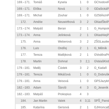
169.–171.
Tomáš
Kysela
1
0
GChodovi
169.–171.
Eliška
Nová
1
0
GDašickáP
169.–171.
Michal
Zouhar
1
0
G25březn
172.
Amélie
Neuwirthová
3
2
GNadŠtol
173.–174.
Matyáš
Beran
2
1
G_Humpol
173.–174.
Anna
Jelínková
2
1
GNadAlej
175.
Anna
Weberová
3
2
ZŠGLaude
176.
Luis
Ondřej
2
1
G_Mělník
177.
Tereza
Matějková
2
1
GVoděraP
178.
Martin
Dohnal
3
2,1
GValašKlo
179.–181.
Matěj
Částek
3
2
G_Kadaň
179.–181.
Tereza
Mikáčová
1
0
G_Dobruš
179.–181.
Anna
Veisová
1
0
GPSJazyk
182.–183.
Adam
Šároši
4
3
G_Jeseník
182.–183.
Matyáš
Prokopius
4
3
184.
Jan Martin
Valek
4
3,11
SPŠ_Pans
185.
Katarína
Gersová
2
1
GJHronca