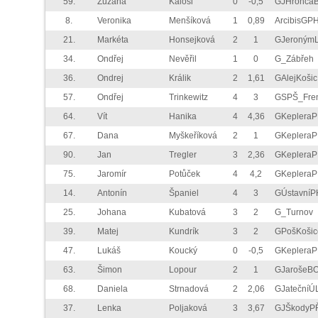
59.
Zuzana
Kálosi
0
-0,5
GJHronca
8.
Veronika
Menšíková
1
0,89
ArcibisGP
21.
Markéta
Honsejková
2
1
GJeronýmL
34.
Ondřej
Nevěřil
1
0
G_Zábřeh
36.
Ondrej
Králik
2
1,61
GAlejKošic
57.
Ondřej
Trinkewitz
4
3
GSPŠ_Fre
64.
Vít
Hanika
4
4,36
GKeplera
67.
Dana
Myškeříková
2
1
GKeplera
90.
Jan
Tregler
3
2,36
GKeplera
75.
Jaromír
Potůček
4
4,2
GKeplera
14.
Antonín
Španiel
4
3
GÚstavníP
25.
Johana
Kubatová
3
2
G_Turnov
39.
Matej
Kundrík
3
2
GPošKošic
47.
Lukáš
Koucký
0
-0,5
GKeplera
63.
Šimon
Lopour
2
1
GJarošeB
68.
Daniela
Strnadová
2
2,06
GJatečníÚ
37.
Lenka
Poljaková
3
3,67
GJŠkodyP