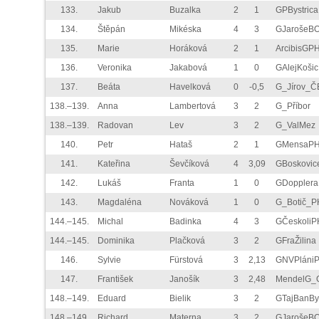
133.
Jakub
Buzalka
2
1
GPBystrica
134.
Štěpán
Mikéska
4
3
GJarošeB
135.
Marie
Horáková
2
1
ArcibisGP
136.
Veronika
Jakabová
1
0
GAlejKošic
137.
Beáta
Havelková
0
-0,5
G_Jírov_Č
138.–139.
Anna
Lambertová
3
2
G_Příbor
138.–139.
Radovan
Lev
3
2
G_ValMez
140.
Petr
Hataš
2
1
GMensaP
141.
Kateřina
Ševčíková
4
3,09
GBoskovic
142.
Lukáš
Franta
1
0
GDoppler
143.
Magdaléna
Nováková
1
0
G_Botič_P
144.–145.
Michal
Badinka
4
3
GČeskoliP
144.–145.
Dominika
Plačková
3
2
GFraŽilina
146.
Sylvie
Fürstová
3
2,13
GNVPláni
147.
František
Janošík
3
2,48
MendelG_
148.–149.
Eduard
Bielik
3
2
GTajBanBy
148.–149.
Richard
Materna
3
2
GJarošeB