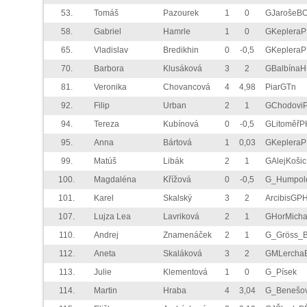
53.
Tomáš
Pazourek
1
0
GJarošeB
58.
Gabriel
Hamrle
1
0
GKeplera
65.
Vladislav
Bredikhin
0
-0,5
GKeplera
70.
Barbora
Klusáková
3
2
GBalbínaH
81.
Veronika
Chovancová
4
4,98
PiarGTn
92.
Filip
Urban
2
1
GChodovi
94.
Tereza
Kubínová
0
-0,5
GLitoměřP
95.
Anna
Bártová
1
0,03
GKeplera
99.
Matúš
Libák
2
1
GAlejKošic
100.
Magdaléna
Křížová
0
-0,5
G_Humpol
101.
Karel
Skalský
3
2
ArcibisGP
107.
Lujza Lea
Lavriková
2
1
GHorMicha
110.
Andrej
Znamenáček
2
1
G_Gröss_
112.
Aneta
Skaláková
3
2
GMLercha
113.
Julie
Klementová
1
0
G_Písek
114.
Martin
Hraba
4
3,04
G_Benešo