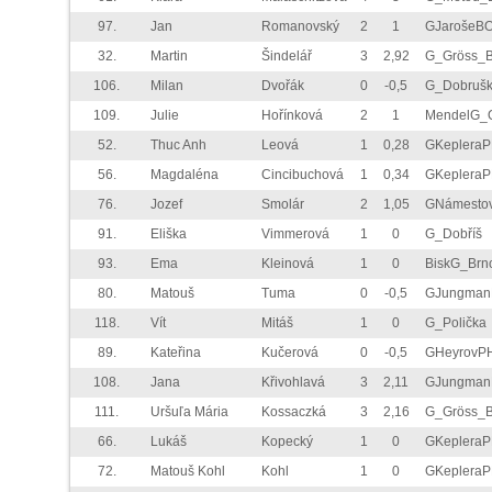
97.
Jan
Romanovský
2
1
GJarošeB
32.
Martin
Šindelář
3
2,92
G_Gröss_
106.
Milan
Dvořák
0
-0,5
G_Dobruš
109.
Julie
Hořínková
2
1
MendelG_
52.
Thuc Anh
Leová
1
0,28
GKeplera
56.
Magdaléna
Cincibuchová
1
0,34
GKeplera
76.
Jozef
Smolár
2
1,05
GNámesto
91.
Eliška
Vimmerová
1
0
G_Dobříš
93.
Ema
Kleinová
1
0
BiskG_Brn
80.
Matouš
Tuma
0
-0,5
GJungman
118.
Vít
Mitáš
1
0
G_Polička
89.
Kateřina
Kučerová
0
-0,5
GHeyrovP
108.
Jana
Křivohlavá
3
2,11
GJungman
111.
Uršuľa Mária
Kossaczká
3
2,16
G_Gröss_
66.
Lukáš
Kopecký
1
0
GKeplera
72.
Matouš Kohl
Kohl
1
0
GKeplera