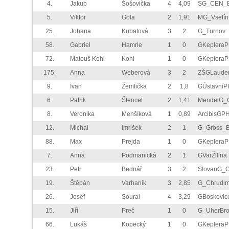
4.
Jakub
Šošovička
4
4,09
SG_CEN_
5.
Viktor
Gola
2
1,91
MG_Vsetín
25.
Johana
Kubatová
3
2
G_Turnov
58.
Gabriel
Hamrle
1
0
GKeplera
72.
Matouš Kohl
Kohl
1
0
GKeplera
175.
Anna
Weberová
3
2
ZŠGLaude
9.
Ivan
Žemlička
2
1,8
GÚstavníP
6.
Patrik
Štencel
2
1,41
MendelG_
8.
Veronika
Menšíková
1
0,89
ArcibisGP
12.
Michal
Imrišek
2
1
G_Gröss_
88.
Max
Prejda
1
0
GKeplera
7.
Anna
Podmanická
2
1
GVarŽilina
23.
Petr
Bednář
3
2
SlovanG_
19.
Štěpán
Varhaník
3
2,85
G_Chrudi
26.
Josef
Soural
4
3,29
GBoskovic
15.
Jiří
Preč
1
0
G_UherBr
66.
Lukáš
Kopecký
1
0
GKeplera