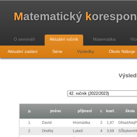
M
atematický
k
orespo
O semináři
Aktuální ročník
Matematika
Víc
Aktuální zadání
Série
Výsledky
Okolo Náboje
Výsled
p.
jméno
příjmení
r.
koef.
škola
1.
David
Hromádka
2
1,87
GNadAlej
2.
Ondřej
Lukeš
4
3,69
SŠkybern