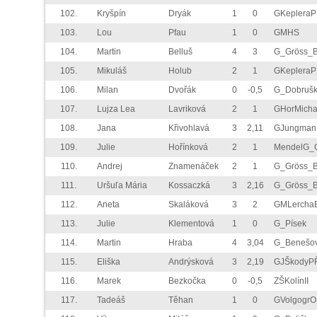
102.
Kryšpín
Dryák
1
0
GKeplera
103.
Lou
Pfau
1
0
GMHS
104.
Martin
Belluš
4
3
G_Gröss_
105.
Mikuláš
Holub
2
1
GKeplera
106.
Milan
Dvořák
0
-0,5
G_Dobruš
107.
Lujza Lea
Lavriková
2
1
GHorMicha
108.
Jana
Křivohlavá
3
2,11
GJungman
109.
Julie
Hořínková
2
1
MendelG_
110.
Andrej
Znamenáček
2
1
G_Gröss_
111.
Uršuľa Mária
Kossaczká
3
2,16
G_Gröss_
112.
Aneta
Skaláková
3
2
GMLercha
113.
Julie
Klementová
1
0
G_Písek
114.
Martin
Hraba
4
3,04
G_Benešo
115.
Eliška
Andrýsková
3
2,19
GJŠkodyP
116.
Marek
Bezkočka
0
-0,5
ZŠKolínII
117.
Tadeáš
Těhan
1
0
GVolgogrO