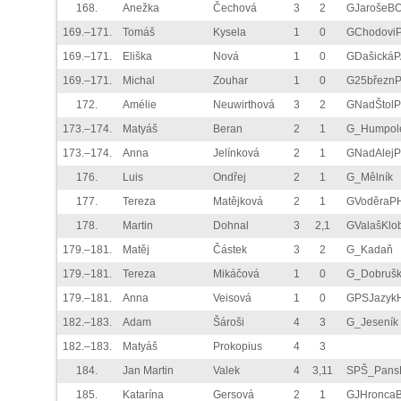
168.
Anežka
Čechová
3
2
GJarošeB
169.–171.
Tomáš
Kysela
1
0
GChodovi
169.–171.
Eliška
Nová
1
0
GDašickáP
169.–171.
Michal
Zouhar
1
0
G25březn
172.
Amélie
Neuwirthová
3
2
GNadŠtol
173.–174.
Matyáš
Beran
2
1
G_Humpol
173.–174.
Anna
Jelínková
2
1
GNadAlej
176.
Luis
Ondřej
2
1
G_Mělník
177.
Tereza
Matějková
2
1
GVoděraP
178.
Martin
Dohnal
3
2,1
GValašKlo
179.–181.
Matěj
Částek
3
2
G_Kadaň
179.–181.
Tereza
Mikáčová
1
0
G_Dobruš
179.–181.
Anna
Veisová
1
0
GPSJazyk
182.–183.
Adam
Šároši
4
3
G_Jeseník
182.–183.
Matyáš
Prokopius
4
3
184.
Jan Martin
Valek
4
3,11
SPŠ_Pans
185.
Katarína
Gersová
2
1
GJHronca