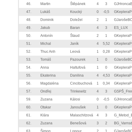
46.
Martin
Štěpánek
4
3
GJHronca
47.
Lukáš
Koucký
0
-0,5
GKeplera
48.
Dominik
Doležel
2
1
GJarošeB
49.
Jakub
Baran
4
3
ES_LUX
50.
Antonín
Štaud
2
1
GKeplera
51.
Michal
Janík
4
5,52
GKeplera
52.
Thuc Anh
Leová
1
0,28
GKeplera
53.
Tomáš
Pazourek
1
0
GJarošeB
54.
Anna
Haltufová
1
0
GKeplera
55.
Ekaterina
Danilina
4
4,53
GKeplera
56.
Magdaléna
Cincibuchová
1
0,34
GKeplera
57.
Ondřej
Trinkewitz
4
3
GSPŠ_Fre
59.
Zuzana
Kálosi
0
-0,5
GJHronca
60.
Otakar
Janoušek
1
0
GKeplera
61.
Klára
Malaschitzová
4
3
G_Metod_
62.
Zuzana
Benešová
3
2
BG_Varnsd
63.
Šimon
Lopour
2
1
GJarošeB