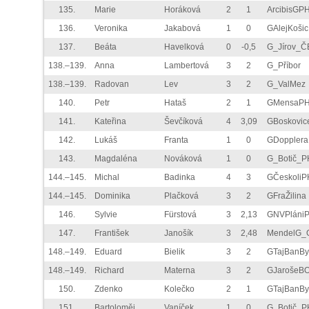
135.
Marie
Horáková
2
1
ArcibisGP
136.
Veronika
Jakabová
1
0
GAlejKošic
137.
Beáta
Havelková
0
-0,5
G_Jírov_Č
138.–139.
Anna
Lambertová
3
2
G_Příbor
138.–139.
Radovan
Lev
3
2
G_ValMez
140.
Petr
Hataš
2
1
GMensaP
141.
Kateřina
Ševčíková
4
3,09
GBoskovic
142.
Lukáš
Franta
1
0
GDoppler
143.
Magdaléna
Nováková
1
0
G_Botič_P
144.–145.
Michal
Badinka
4
3
GČeskoliP
144.–145.
Dominika
Plačková
3
2
GFraŽilina
146.
Sylvie
Fürstová
3
2,13
GNVPláni
147.
František
Janošík
3
2,48
MendelG_
148.–149.
Eduard
Bielik
3
2
GTajBanBy
148.–149.
Richard
Materna
3
2
GJarošeB
150.
Zdenko
Kolečko
2
1
GTajBanBy
151.
Bartoloměj
Vaníček
1
0
G_Botič_P