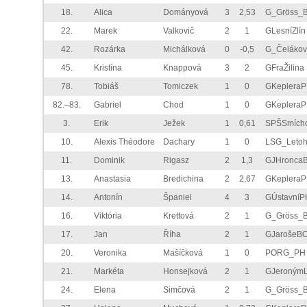
18.
Alica
Dományová
3
2,53
G_Gröss_
22.
Marek
Valkovič
2
1
GLesníZlín
42.
Rozárka
Michálková
0
-0,5
G_Čelákov
45.
Kristína
Knappová
3
2
GFraŽilina
78.
Tobiáš
Tomiczek
1
0
GKeplera
82.–83.
Gabriel
Chod
1
0
GKeplera
3.
Erik
Ježek
1
0,61
SPŠSmích
10.
Alexis Théodore
Dachary
1
0
LSG_Letoh
11.
Dominik
Rigasz
2
1,3
GJHronca
13.
Anastasia
Bredichina
2
2,67
GKeplera
14.
Antonín
Španiel
4
3
GÚstavníP
16.
Viktória
Krettová
2
1
G_Gröss_
17.
Jan
Říha
2
1
GJarošeB
20.
Veronika
Mašíčková
1
0
PORG_PH
21.
Markéta
Honsejková
2
1
GJeronýmL
24.
Elena
Simčová
2
1
G_Gröss_