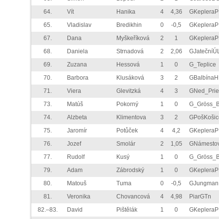
64.
Vít
Hanika
4
4,36
GKeplera
65.
Vladislav
Bredikhin
0
-0,5
GKeplera
67.
Dana
Myškeříková
2
1
GKeplera
68.
Daniela
Strnadová
2
2,06
GJatečníÚ
69.
Zuzana
Hessová
1
0
G_Teplice
70.
Barbora
Klusáková
3
2
GBalbínaH
71.
Viera
Glevitzká
4
3
GNed_Prie
73.
Matúš
Pokorný
1
0
G_Gröss_
74.
Alzbeta
Klimentova
3
2
GPošKošic
75.
Jaromír
Potůček
4
4,2
GKeplera
76.
Jozef
Smolár
2
1,05
GNámesto
77.
Rudolf
Kusý
1
0
G_Gröss_
79.
Adam
Zábrodský
1
0
GKeplera
80.
Matouš
Tuma
0
-0,5
GJungman
81.
Veronika
Chovancová
4
4,98
PiarGTn
82.–83.
David
Pištělák
1
0
GKeplera