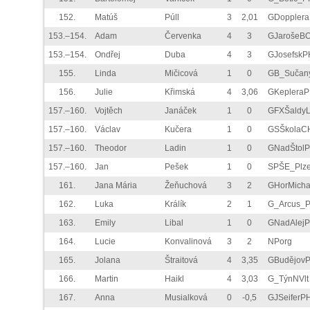
152.
Matúš
Púll
3
2,01
GDoppler
153.–154.
Adam
Červenka
4
3
GJarošeB
153.–154.
Ondřej
Duba
4
3
GJosefskP
155.
Linda
Mičicová
1
0
GB_Sučan
156.
Julie
Křimská
4
3,06
GKeplera
157.–160.
Vojtěch
Janáček
1
0
GFXŠaldyL
157.–160.
Václav
Kučera
1
0
GSŠkolaC
157.–160.
Theodor
Ladin
1
0
GNadŠtol
157.–160.
Jan
Pešek
1
0
SPŠE_Plz
161.
Jana Mária
Žeňuchová
3
2
GHorMicha
162.
Luka
Králík
2
1
G_Arcus_
163.
Emily
Libal
1
0
GNadAlej
164.
Lucie
Konvalinová
3
2
NPorg
165.
Jolana
Štraitová
4
3,35
GBudějov
166.
Martin
Haikl
4
3,03
G_TýnNVlt
167.
Anna
Musialková
0
-0,5
GJSeiferP