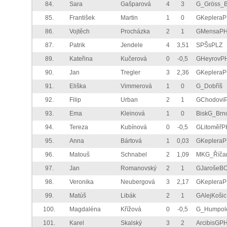
84.
Sara
Gašparová
4
3
G_Gröss_
85.
František
Martin
1
0
GKeplera
86.
Vojtěch
Procházka
2
1
GMensaP
87.
Patrik
Jendele
4
3,51
SPŠsPLZ
89.
Kateřina
Kučerová
0
-0,5
GHeyrovP
90.
Jan
Tregler
3
2,36
GKeplera
91.
Eliška
Vimmerová
1
0
G_Dobříš
92.
Filip
Urban
2
1
GChodovi
93.
Ema
Kleinová
1
0
BiskG_Brn
94.
Tereza
Kubínová
0
-0,5
GLitoměřP
95.
Anna
Bártová
1
0,03
GKeplera
96.
Matouš
Schnabel
2
1,09
MKG_Říča
97.
Jan
Romanovský
2
1
GJarošeB
98.
Veronika
Neubergová
3
2,17
GKeplera
99.
Matúš
Libák
2
1
GAlejKošic
100.
Magdaléna
Křížová
0
-0,5
G_Humpol
101.
Karel
Skalský
3
2
ArcibisGP