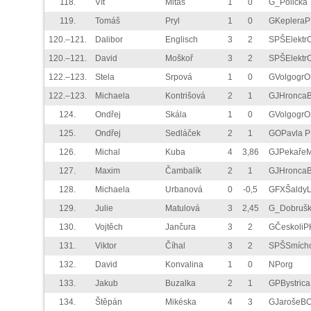
118.
Vít
Mitáš
1
0
G_Polička
119.
Tomáš
Pryl
1
0
GKeplera
120.–121.
Dalibor
Englisch
3
2
SPŠElektr
120.–121.
David
Moškoř
3
2
SPŠElektr
122.–123.
Stela
Srpová
1
0
GVolgogrO
122.–123.
Michaela
Kontrišová
2
1
GJHronca
124.
Ondřej
Skála
1
0
GVolgogrO
125.
Ondřej
Sedláček
2
1
GOPavla 
126.
Michal
Kuba
4
3,86
GJPekaře
127.
Maxim
Čambalík
2
1
GJHronca
128.
Michaela
Urbanová
0
-0,5
GFXŠaldyL
129.
Julie
Matulová
3
2,45
G_Dobruš
130.
Vojtěch
Jančura
3
2
GČeskoliP
131.
Viktor
Číhal
3
2
SPŠSmích
132.
David
Konvalina
1
0
NPorg
133.
Jakub
Buzalka
2
1
GPBystrica
134.
Štěpán
Mikéska
4
3
GJarošeB