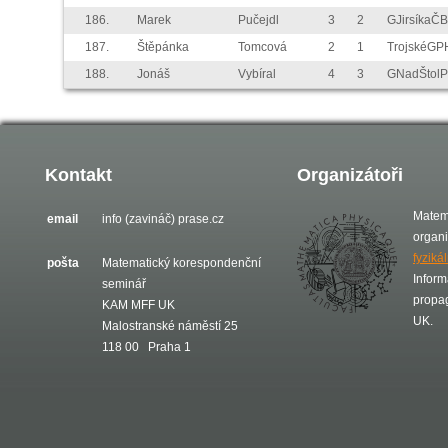
186.
Marek
Pučejdl
3
2
GJirsíkaČB
187.
Štěpánka
Tomcová
2
1
TrojskéGP
188.
Jonáš
Vybíral
4
3
GNadŠtol
Kontakt
Organizátoři
Matem
email
info (zavináč) prase.cz
organ
fyziká
pošta
Matematický korespondenční
Inform
seminář
propa
KAM MFF UK
UK.
Malostranské náměstí 25
118 00 Praha 1