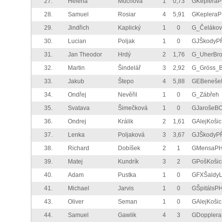
27.
Helena
Muchová
1
0,73
GKeplera
28.
Samuel
Rosiar
4
5,91
GKeplera
29.
Jindřich
Kaplický
1
0
G_Čelákov
30.
Lucian
Poljak
1
0
GJŠkodyP
31.
Jan Theodor
Hrdý
2
1,76
G_UherBr
32.
Martin
Šindelář
3
2,92
G_Gröss_
33.
Jakub
Štepo
4
5,88
GEBeneše
34.
Ondřej
Nevěřil
1
0
G_Zábřeh
35.
Svatava
Šimečková
1
0
GJarošeB
36.
Ondrej
Králik
2
1,61
GAlejKošic
37.
Lenka
Poljaková
3
3,67
GJŠkodyP
38.
Richard
Dobíšek
2
1
GMensaP
39.
Matej
Kundrík
3
2
GPošKošic
40.
Adam
Pustka
1
0
GFXŠaldyL
41.
Michael
Jarvis
1
0
GŠpitálsP
43.
Oliver
Seman
1
0
GAlejKošic
44.
Samuel
Gawlik
4
3
GDoppler