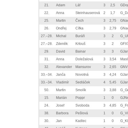
21.
Adam
Láf
3
2,5
GDo
22.
Anna
Steinhauserová
2
1,7
G_Da
25.
Martin
Čech
3
2,75
GNa
26.
Ondřej
Cífka
3
2,79
GNa
27.–28.
Michal
Buráň
3
2
G_U
27.–28.
Zdeněk
Krtouš
3
2
GFXŠ
29.
David
Bainar
3
3
GJa
31.
Anna
Doležalová
3
3,54
Mas
32.
Alexander
Mansurov
3
2,65
GNV
33.–34.
Janča
Novotná
3
4,24
GJa
33.–34.
Vladimír
Sedláček
4
5,45
GJa
50.
Martin
Smolík
3
3,88
G_G
15.
Marián
Poppr
1
0
GJN
24.
Josef
Svoboda
3
4,85
G_Fr
38.
Barbora
Pešlová
1
0
G_Vi
30.
Jan
Kadlec
1
0
G_Kl