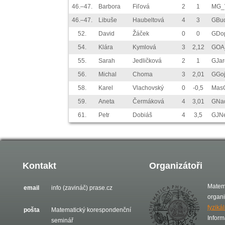
46.–47.
Barbora
Fiľová
2
1
MG_V
46.–47.
Libuše
Haubeltová
4
3
GBu
52.
David
Žáček
0
0
GDo
54.
Klára
Kymlová
3
2,12
GOA
55.
Sarah
Jedličková
2
1
GJa
56.
Michal
Choma
3
2,01
GGoj
58.
Karel
Vlachovský
0
-0,5
Mas
59.
Aneta
Čermáková
4
3,01
GNa
61.
Petr
Dobiáš
4
3,5
GJN
Kontakt
Organizátoři
Matem
email
info (zavináč) prase.cz
organ
fyziká
pošta
Matematický korespondenční
Inform
seminář