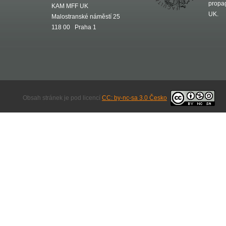
propa
KAM MFF UK
UK.
Malostranské náměstí 25
118 00 Praha 1
Obsah stránek je pod licencí
CC: by-nc-sa 3.0 Česko