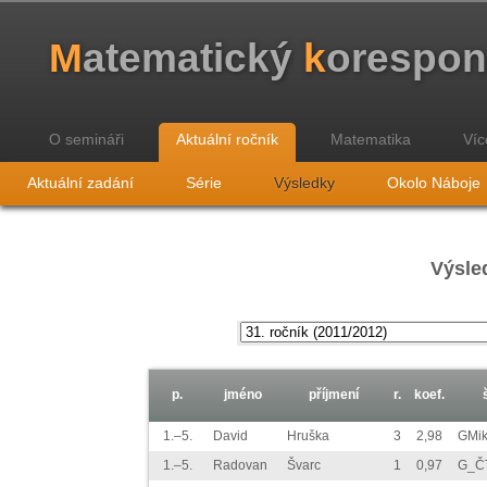
M
atematický
k
orespo
O semináři
Aktuální ročník
Matematika
Víc
Aktuální zadání
Série
Výsledky
Okolo Náboje
Výsled
p.
jméno
příjmení
r.
koef.
1.–5.
David
Hruška
3
2,98
GMik
1.–5.
Radovan
Švarc
1
0,97
G_Č