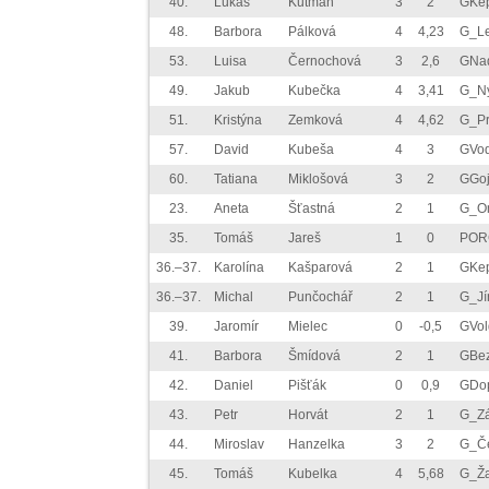
40.
Lukáš
Kutman
3
2
GKe
48.
Barbora
Pálková
4
4,23
G_L
53.
Luisa
Černochová
3
2,6
GNa
49.
Jakub
Kubečka
4
3,41
G_N
51.
Kristýna
Zemková
4
4,62
G_Pr
57.
David
Kubeša
4
3
GVo
60.
Tatiana
Miklošová
3
2
GGoj
23.
Aneta
Šťastná
2
1
G_O
35.
Tomáš
Jareš
1
0
POR
36.–37.
Karolína
Kašparová
2
1
GKe
36.–37.
Michal
Punčochář
2
1
G_Jí
39.
Jaromír
Mielec
0
-0,5
GVol
41.
Barbora
Šmídová
2
1
GBe
42.
Daniel
Pišťák
0
0,9
GDo
43.
Petr
Horvát
2
1
G_Zá
44.
Miroslav
Hanzelka
3
2
G_Č
45.
Tomáš
Kubelka
4
5,68
G_Ž