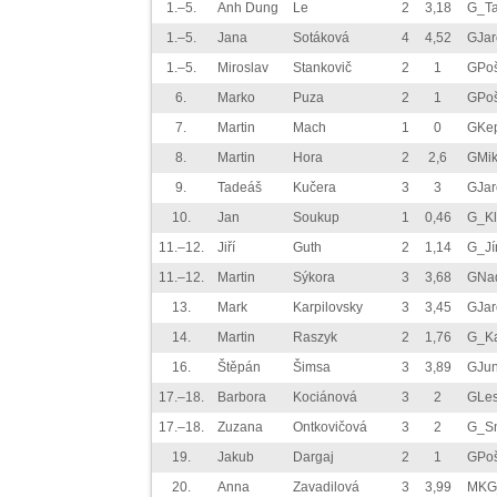
1.–5.
Anh Dung
Le
2
3,18
G_Ta
1.–5.
Jana
Sotáková
4
4,52
GJa
1.–5.
Miroslav
Stankovič
2
1
GPoš
6.
Marko
Puza
2
1
GPoš
7.
Martin
Mach
1
0
GKe
8.
Martin
Hora
2
2,6
GMik
9.
Tadeáš
Kučera
3
3
GJa
10.
Jan
Soukup
1
0,46
G_Kl
11.–12.
Jiří
Guth
2
1,14
G_Jí
11.–12.
Martin
Sýkora
3
3,68
GNa
13.
Mark
Karpilovsky
3
3,45
GJa
14.
Martin
Raszyk
2
1,76
G_Ka
16.
Štěpán
Šimsa
3
3,89
GJu
17.–18.
Barbora
Kociánová
3
2
GLes
17.–18.
Zuzana
Ontkovičová
3
2
G_Sn
19.
Jakub
Dargaj
2
1
GPoš
20.
Anna
Zavadilová
3
3,99
MKG