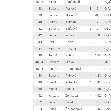
36.–37.
Michal
Punčochář
2
1
G_Jí
38.
Barbora
Pešlová
1
0
G_Vi
39.
Jaromír
Mielec
0
-0,5
GVol
40.
Lukáš
Kutman
3
2
GKe
41.
Barbora
Šmídová
2
1
GBe
42.
Daniel
Pišťák
0
0,9
GDo
43.
Petr
Horvát
2
1
G_Zá
44.
Miroslav
Hanzelka
3
2
G_Č
45.
Tomáš
Kubelka
4
5,68
G_Ž
46.–47.
Barbora
Fiľová
2
1
MG_V
46.–47.
Libuše
Haubeltová
4
3
GBu
48.
Barbora
Pálková
4
4,23
G_L
49.
Jakub
Kubečka
4
3,41
G_N
50.
Martin
Smolík
3
3,88
G_G
51.
Kristýna
Zemková
4
4,62
G_Pr
52.
David
Žáček
0
0
GDo
53.
Luisa
Černochová
3
2,6
GNa