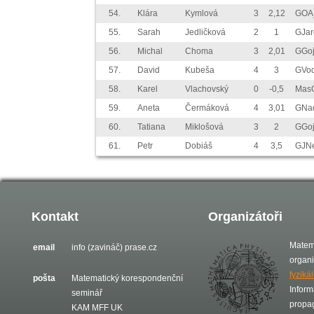
54.
Klára
Kymlová
3
2,12
GOA
55.
Sarah
Jedličková
2
1
GJa
56.
Michal
Choma
3
2,01
GGoj
57.
David
Kubeša
4
3
GVo
58.
Karel
Vlachovský
0
-0,5
Mas
59.
Aneta
Čermáková
4
3,01
GNa
60.
Tatiana
Miklošová
3
2
GGoj
61.
Petr
Dobiáš
4
3,5
GJN
Kontakt
Organizátoři
Matem
email
info (zavináč) prase.cz
organ
fyziká
pošta
Matematický korespondenční
Inform
seminář
propa
KAM MFF UK