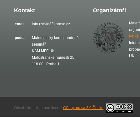
Kontakt
Organizátoři
Matem
email
info (zavináč) prase.cz
organ
fyziká
pošta
Matematický korespondenční
Inform
seminář
propa
KAM MFF UK
UK.
Malostranské náměstí 25
118 00 Praha 1
Obsah stránek je pod licencí
CC: by-nc-sa 3.0 Česko