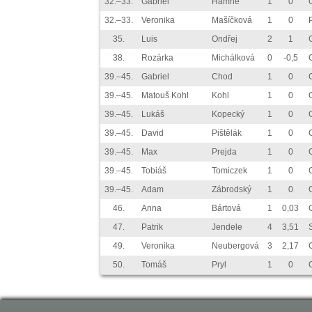
32.–33.
Gabriel
Hamrle
1
0
32.–33.
Veronika
Mašíčková
1
0
35.
Luis
Ondřej
2
1
38.
Rozárka
Michálková
0
-0,5
39.–45.
Gabriel
Chod
1
0
39.–45.
Matouš Kohl
Kohl
1
0
39.–45.
Lukáš
Kopecký
1
0
39.–45.
David
Pištělák
1
0
39.–45.
Max
Prejda
1
0
39.–45.
Tobiáš
Tomiczek
1
0
39.–45.
Adam
Zábrodský
1
0
46.
Anna
Bártová
1
0,03
47.
Patrik
Jendele
4
3,51
49.
Veronika
Neubergová
3
2,17
50.
Tomáš
Pryl
1
0