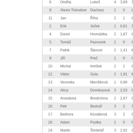
6.
Ondřej
Lukeš
4
3,69
8.
Alexis Théodore
Dachary
1
0
11.
Jan
Říha
2
1
2.
Erik
Ježek
1
0,61
4.
David
Hromádka
2
1,87
5.
Tomáš
Pazourek
1
0
7.
Patrik
Štencel
2
1,41
9.
Jiří
Preč
1
0
10.
Michal
Imrišek
2
1
12.
Viktor
Gola
2
1,91
13.
Veronika
Menšíková
1
0,89
14.
Alica
Dományová
3
2,53
15.
Anastasia
Bredichina
2
2,67
16.
Petr
Bednář
3
2
17.
Barbora
Klusáková
3
2
18.
Adam
Pustka
1
0
19.
Martin
Šindelář
3
2,92