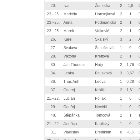
20.
Ivan
Žemlička
2
1,8
23.–25.
Markéta
Honsejková
2
1
23.–25.
Anna
Podmanická
2
1
23.–25.
Marek
Valkovič
2
1
26.
Karel
Skalský
3
2
27.
Svatava
Šimečková
1
0
28.
Viktória
Krettová
2
1
30.
Jan Theodor
Hrdý
2
1,76
34.
Lenka
Poljaková
3
3,67
36.
Thuc Anh
Leová
1
0,28
37.
Ondrej
Králik
2
1,61
21.–22.
Lucian
Poljak
1
0
29.
Ondřej
Nevěřil
1
0
48.
Štěpánka
Tomcová
2
1
21.–22.
Jindřich
Kaplický
1
0
31.
Vladislav
Bredikhin
0
-0,5