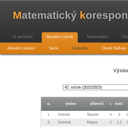
M
atematický
k
orespo
O semináři
Aktuální ročník
Matematika
Víc
Aktuální zadání
Série
Výsledky
Okolo Náboje
Výsled
p.
jméno
příjmení
r.
koef.
1.
Antonín
Španiel
4
3
3.
Dominik
Rigasz
2
1,3