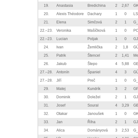
19.
Anastasia
Bredichina
2
2,67
GK
20.
Alexis Théodore
Dachary
1
0
LS
21.
Elena
Simčová
2
1
G_
22.–23.
Veronika
Mašíčková
1
0
P
22.–23.
Lucian
Poljak
1
0
GJ
24.
Ivan
Žemlička
2
1,8
GÚ
25.
Patrik
Štencel
2
1,41
Me
26.
Jakub
Štepo
4
5,88
GE
27.–28.
Antonín
Španiel
4
3
GÚ
27.–28.
Jiří
Preč
1
0
G_
29.
Matej
Kundrík
3
2
GP
30.
Dominik
Doležel
2
1
GJ
31.
Josef
Soural
4
3,29
GB
32.
Otakar
Janoušek
1
0
GK
33.
Jan
Říha
2
1
GJ
34.
Alica
Dományová
3
2,53
G_