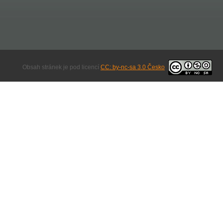
Obsah stránek je pod licencí
CC: by-nc-sa 3.0 Česko