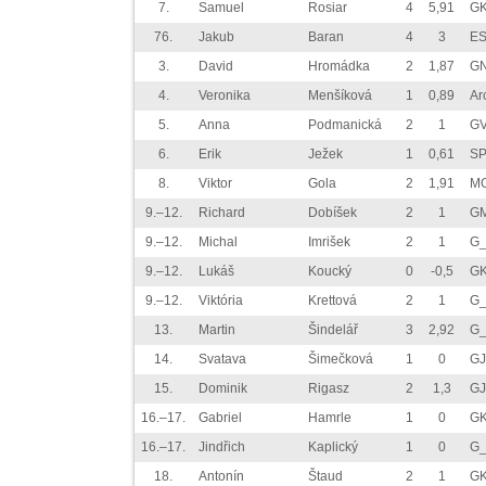
7.
Samuel
Rosiar
4
5,91
GK
76.
Jakub
Baran
4
3
E
3.
David
Hromádka
2
1,87
GN
4.
Veronika
Menšíková
1
0,89
Ar
5.
Anna
Podmanická
2
1
GV
6.
Erik
Ježek
1
0,61
SP
8.
Viktor
Gola
2
1,91
MG
9.–12.
Richard
Dobíšek
2
1
G
9.–12.
Michal
Imrišek
2
1
G_
9.–12.
Lukáš
Koucký
0
-0,5
GK
9.–12.
Viktória
Krettová
2
1
G_
13.
Martin
Šindelář
3
2,92
G_
14.
Svatava
Šimečková
1
0
GJ
15.
Dominik
Rigasz
2
1,3
GJ
16.–17.
Gabriel
Hamrle
1
0
GK
16.–17.
Jindřich
Kaplický
1
0
G_
18.
Antonín
Štaud
2
1
GK