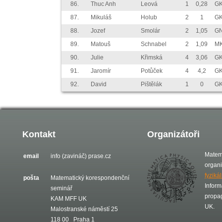
86.
Thuc Anh
Leová
1
0,28
GK
87.
Mikuláš
Holub
2
1
GK
88.
Jozef
Smolár
2
1,05
GN
89.
Matouš
Schnabel
2
1,09
MK
90.
Julie
Křimská
4
3,06
GK
91.
Jaromír
Potůček
4
4,2
GK
92.
David
Pištělák
1
0
GK
Kontakt
Organizátoři
Matem
email
info (zavináč) prase.cz
organ
fyziká
pošta
Matematický korespondenční
Inform
seminář
propa
KAM MFF UK
UK.
Malostranské náměstí 25
118 00 Praha 1