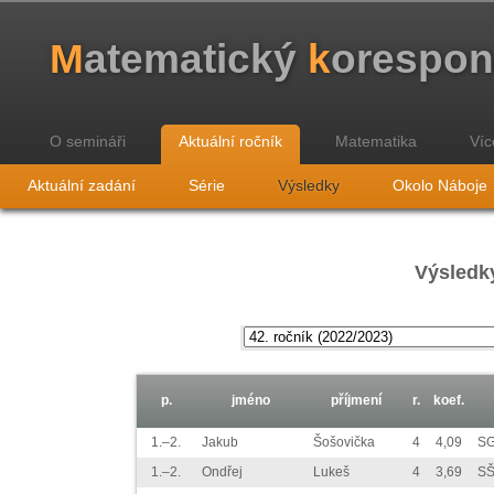
M
atematický
k
orespo
O semináři
Aktuální ročník
Matematika
Víc
Aktuální zadání
Série
Výsledky
Okolo Náboje
Výsledky
p.
jméno
příjmení
r.
koef.
1.–2.
Jakub
Šošovička
4
4,09
S
1.–2.
Ondřej
Lukeš
4
3,69
SŠ