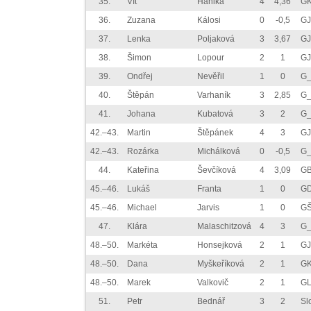
35.
Vít
Hanika
4
4,36
GK
36.
Zuzana
Kálosi
0
-0,5
GJ
37.
Lenka
Poljaková
3
3,67
GJ
38.
Šimon
Lopour
2
1
GJ
39.
Ondřej
Nevěřil
1
0
G_
40.
Štěpán
Varhaník
3
2,85
G_
41.
Johana
Kubatová
3
2
G_
42.–43.
Martin
Štěpánek
4
3
GJ
42.–43.
Rozárka
Michálková
0
-0,5
G_
44.
Kateřina
Ševčíková
4
3,09
GB
45.–46.
Lukáš
Franta
1
0
GD
45.–46.
Michael
Jarvis
1
0
GŠ
47.
Klára
Malaschitzová
4
3
G_
48.–50.
Markéta
Honsejková
2
1
GJ
48.–50.
Dana
Myškeříková
2
1
GK
48.–50.
Marek
Valkovič
2
1
GL
51.
Petr
Bednář
3
2
Sl