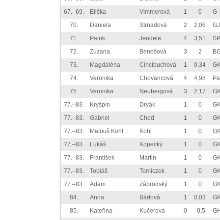
67.–69.
Eliška
Vimmerová
1
0
G_
70.
Daniela
Strnadová
2
2,06
GJ
71.
Patrik
Jendele
4
3,51
SP
72.
Zuzana
Benešová
3
2
BG
73.
Magdaléna
Cincibuchová
1
0,34
GK
74.
Veronika
Chovancová
4
4,98
Pi
75.
Veronika
Neubergová
3
2,17
GK
77.–83.
Kryšpín
Dryák
1
0
GK
77.–83.
Gabriel
Chod
1
0
GK
77.–83.
Matouš Kohl
Kohl
1
0
GK
77.–83.
Lukáš
Kopecký
1
0
GK
77.–83.
František
Martin
1
0
GK
77.–83.
Tobiáš
Tomiczek
1
0
GK
77.–83.
Adam
Zábrodský
1
0
GK
84.
Anna
Bártová
1
0,03
GK
85.
Kateřina
Kučerová
0
-0,5
GH