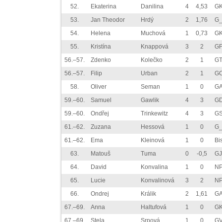
52.
Ekaterina
Danilina
4
4,53
GK
53.
Jan Theodor
Hrdý
2
1,76
G_
54.
Helena
Muchová
1
0,73
GK
55.
Kristína
Knappová
3
2
GF
56.–57.
Zdenko
Kolečko
2
1
GT
56.–57.
Filip
Urban
2
1
GC
58.
Oliver
Seman
1
0
GA
59.–60.
Samuel
Gawlik
4
3
GD
59.–60.
Ondřej
Trinkewitz
4
3
GS
61.–62.
Zuzana
Hessová
1
0
G_
61.–62.
Ema
Kleinová
1
0
Bi
63.
Matouš
Tuma
0
-0,5
GJ
64.
David
Konvalina
1
0
NP
65.
Lucie
Konvalinová
3
2
NP
66.
Ondrej
Králik
2
1,61
GA
67.–69.
Anna
Haltufová
1
0
GK
67.–69.
Stela
Srpová
1
0
GV