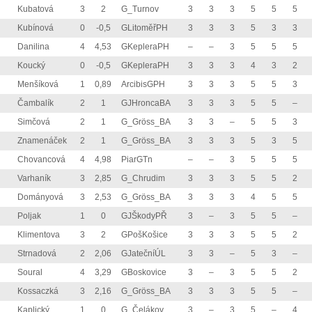
Kubatová
3
2
G_Turnov
3
3
3
5
5
5
Kubínová
0
-0,5
GLitoměřPH
3
3
3
5
3
3
Danilina
4
4,53
GKepleraPH
–
–
3
5
5
5
Koucký
0
-0,5
GKepleraPH
3
3
3
4
3
2
Menšíková
1
0,89
ArcibisGPH
3
3
3
5
5
3
Čambalík
2
1
GJHroncaBA
3
3
3
5
5
–
Simčová
2
1
G_Gröss_BA
3
3
–
5
5
3
Znamenáček
2
1
G_Gröss_BA
3
3
3
5
3
5
Chovancová
4
4,98
PiarGTn
–
–
3
5
5
5
Varhaník
3
2,85
G_Chrudim
3
3
3
5
5
2
Dományová
3
2,53
G_Gröss_BA
3
3
3
4
5
5
Poljak
1
0
GJŠkodyPŘ
3
–
3
5
5
–
Klimentova
3
2
GPošKošice
3
3
3
5
5
2
Strnadová
2
2,06
GJatečníÚL
3
3
–
5
3
–
Soural
4
3,29
GBoskovice
3
–
3
5
5
2
Kossaczká
3
2,16
G_Gröss_BA
3
3
3
5
5
–
Kaplický
1
0
G_Čelákov
3
–
3
5
–
4