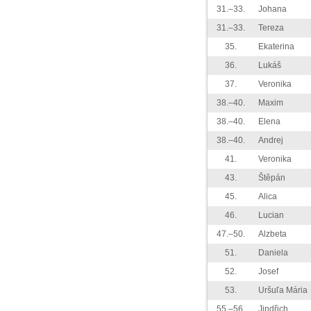
31.–33.
Johana
31.–33.
Tereza
35.
Ekaterina
36.
Lukáš
37.
Veronika
38.–40.
Maxim
38.–40.
Elena
38.–40.
Andrej
41.
Veronika
43.
Štěpán
45.
Alica
46.
Lucian
47.–50.
Alzbeta
51.
Daniela
52.
Josef
53.
Uršuľa Mária
55.–56.
Jindřich