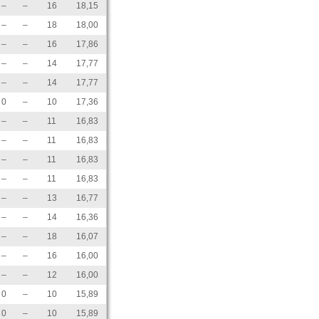
–
–
16
18,15
–
–
18
18,00
–
–
16
17,86
–
–
14
17,77
–
–
14
17,77
0
–
10
17,36
–
–
11
16,83
–
–
11
16,83
–
–
11
16,83
–
–
11
16,83
–
–
13
16,77
–
–
14
16,36
–
–
18
16,07
–
–
16
16,00
–
–
12
16,00
0
–
10
15,89
0
–
10
15,89