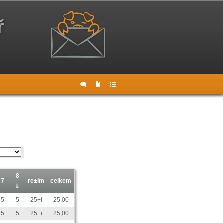
ř
8
7
re±im
celkem
⇓
5
5
25+i
25,00
5
5
25+i
25,00