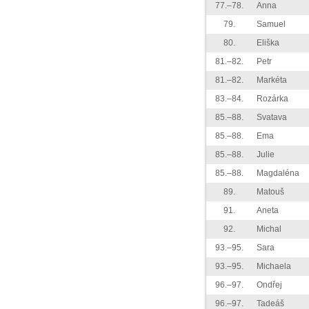
77.–78.
Anna
79.
Samuel
80.
Eliška
81.–82.
Petr
81.–82.
Markéta
83.–84.
Rozárka
85.–88.
Svatava
85.–88.
Ema
85.–88.
Julie
85.–88.
Magdaléna
89.
Matouš
91.
Aneta
92.
Michal
93.–95.
Sara
93.–95.
Michaela
96.–97.
Ondřej
96.–97.
Tadeáš