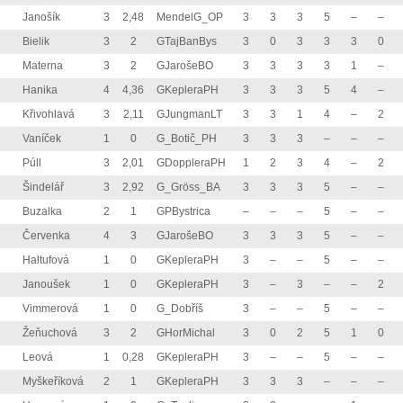
Janošík
3
2,48
MendelG_OP
3
3
3
5
–
–
Bielik
3
2
GTajBanBys
3
0
3
3
3
0
Materna
3
2
GJarošeBO
3
3
3
3
1
–
Hanika
4
4,36
GKepleraPH
3
3
3
5
4
–
Křivohlavá
3
2,11
GJungmanLT
3
3
1
4
–
2
Vaníček
1
0
G_Botič_PH
3
3
3
–
–
–
Púll
3
2,01
GDoppleraPH
1
2
3
4
–
2
Šindelář
3
2,92
G_Gröss_BA
3
3
3
5
–
–
Buzalka
2
1
GPBystrica
–
–
–
5
–
–
Červenka
4
3
GJarošeBO
3
3
3
5
–
–
Haltufová
1
0
GKepleraPH
3
–
–
5
–
–
Janoušek
1
0
GKepleraPH
3
–
3
–
–
2
Vimmerová
1
0
G_Dobříš
3
–
–
5
–
–
Žeňuchová
3
2
GHorMichal
3
0
2
5
1
0
Leová
1
0,28
GKepleraPH
3
–
–
5
–
–
Myškeříková
2
1
GKepleraPH
3
3
3
–
–
–