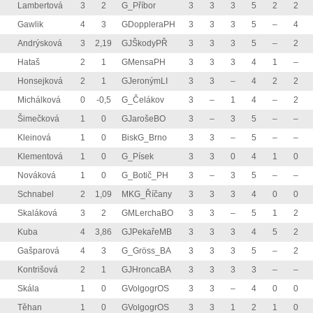
Lambertová
3
2
G_Příbor
3
3
3
5
2
2
Gawlik
4
3
GDoppleraPH
3
3
3
5
–
4
Andrýsková
3
2,19
GJŠkodyPŘ
3
3
3
5
–
2
Hataš
2
1
GMensaPH
3
3
3
4
1
–
Honsejková
2
1
GJeronýmLI
3
3
–
4
2
2
Michálková
0
-0,5
G_Čelákov
3
–
1
4
–
2
Šimečková
1
0
GJarošeBO
3
–
3
5
–
–
Kleinová
1
0
BiskG_Brno
3
3
–
5
–
–
Klementová
1
0
G_Písek
3
3
0
4
1
0
Nováková
1
0
G_Botič_PH
3
–
3
5
–
–
Schnabel
2
1,09
MKG_Říčany
3
3
3
4
0
0
Skaláková
3
2
GMLerchaBO
3
3
–
5
1
2
Kuba
4
3,86
GJPekařeMB
3
3
3
4
5
2
Gašparová
4
3
G_Gröss_BA
3
3
3
5
–
2
Kontrišová
2
1
GJHroncaBA
3
3
3
3
–
–
Skála
1
0
GVolgogrOS
3
3
–
4
0
0
Těhan
1
0
GVolgogrOS
3
3
1
2
1
0