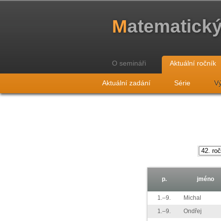
M
atematick
O semináři
Aktuální ročník
Aktuální zadání
Série
Vý
p.
jméno
1.–9.
Michal
1.–9.
Ondřej