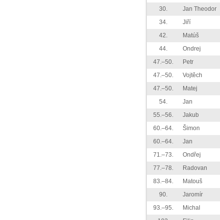
30.
Jan Theodor
34.
Jiří
42.
Matúš
44.
Ondrej
47.–50.
Petr
47.–50.
Vojtěch
47.–50.
Matej
54.
Jan
55.–56.
Jakub
60.–64.
Šimon
60.–64.
Jan
71.–73.
Ondřej
77.–78.
Radovan
83.–84.
Matouš
90.
Jaromír
93.–95.
Michal