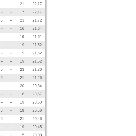
–
–
21
22,17
–
–
17
22,17
5
–
23
21,72
–
–
16
21,64
–
–
19
21,61
–
–
19
21,52
–
–
19
21,52
–
–
19
21,52
5
–
23
21,36
5
–
21
21,26
–
–
20
20,84
–
–
16
20,67
–
–
19
20,63
5
–
19
20,56
5
–
21
20,46
–
–
19
20,45
–
–
15
20,00