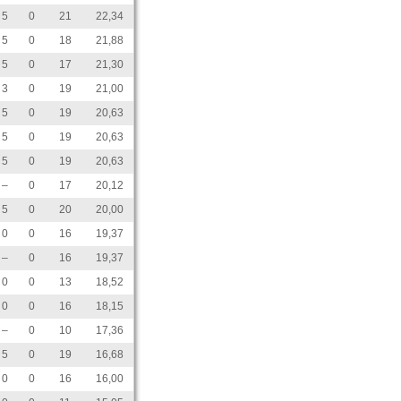
5
0
21
22,34
5
0
18
21,88
5
0
17
21,30
3
0
19
21,00
5
0
19
20,63
5
0
19
20,63
5
0
19
20,63
–
0
17
20,12
5
0
20
20,00
0
0
16
19,37
–
0
16
19,37
0
0
13
18,52
0
0
16
18,15
–
0
10
17,36
5
0
19
16,68
0
0
16
16,00