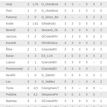
Hrdý
2
1,76
G_UherBrod
3
3
–
5
5
2
Preč
1
0
G_UherBrod
3
3
1
5
2
0
Pokorný
1
0
G_Gröss_BA
3
–
–
5
2
2
Králik
2
1,61
GAlejKošic
3
3
3
5
5
3
Bednář
3
2
SlovanG_OL
3
3
3
5
2
2
Jančura
3
2
GČeskoliPH
3
3
3
5
0
2
Kundrík
3
2
GPošKošice
3
3
3
5
3
2
Říha
2
1
GJarošeBO
3
3
3
5
3
2
Baran
4
3
ES_LUX
3
0
3
4
5
2
Lopour
2
1
GJarošeBO
3
3
3
5
–
2
Romanovský
2
1
GJarošeBO
3
3
3
5
–
2
Nevěřil
1
0
G_Zábřeh
3
0
3
3
3
1
Lev
3
2
G_ValMez
3
3
–
4
4
2
Tuma
0
-0,5
GJungmanLT
3
3
–
4
0
–
Potůček
4
4,2
GKepleraPH
3
0
1
5
5
–
Badinka
4
3
GČeskoliPH
3
3
3
5
0
2