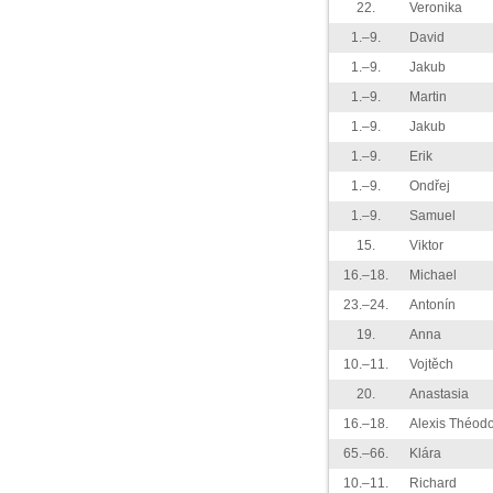
22.
Veronika
1.–9.
David
1.–9.
Jakub
1.–9.
Martin
1.–9.
Jakub
1.–9.
Erik
1.–9.
Ondřej
1.–9.
Samuel
15.
Viktor
16.–18.
Michael
23.–24.
Antonín
19.
Anna
10.–11.
Vojtěch
20.
Anastasia
16.–18.
Alexis Théod
65.–66.
Klára
10.–11.
Richard