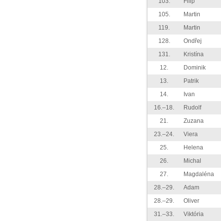
103.
Filip
105.
Martin
119.
Martin
128.
Ondřej
131.
Kristína
12.
Dominik
13.
Patrik
14.
Ivan
16.–18.
Rudolf
21.
Zuzana
23.–24.
Viera
25.
Helena
26.
Michal
27.
Magdaléna
28.–29.
Adam
28.–29.
Oliver
31.–33.
Viktória