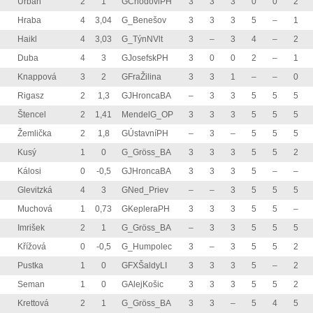
Urban
2
1
GChodoviPH
3
3
3
0
0
2
Hraba
4
3,04
G_Benešov
3
3
3
5
–
1
Haikl
4
3,03
G_TýnNVlt
3
–
3
4
–
2
Duba
4
3
GJosefskPH
3
0
0
2
–
1
Knappová
3
2
GFraŽilina
3
3
1
–
–
0
Rigasz
2
1,3
GJHroncaBA
–
3
3
5
5
5
Štencel
2
1,41
MendelG_OP
3
3
3
5
5
5
Žemlička
2
1,8
GÚstavníPH
–
3
–
5
5
5
Kusý
1
0
G_Gröss_BA
3
3
3
5
5
2
Kálosi
0
-0,5
GJHroncaBA
3
3
3
5
–
–
Glevitzká
4
3
GNed_Priev
–
–
3
5
5
5
Muchová
1
0,73
GKepleraPH
3
3
3
5
5
–
Imrišek
2
1
G_Gröss_BA
–
3
3
5
5
5
Křížová
0
-0,5
G_Humpolec
3
–
3
5
5
2
Pustka
1
0
GFXŠaldyLI
3
3
3
5
–
2
Seman
1
0
GAlejKošic
3
3
3
5
5
2
Krettová
2
1
G_Gröss_BA
3
3
–
5
4
5