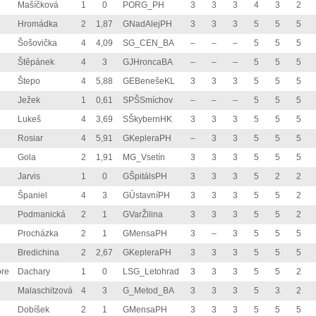
Mašíčková
1
0
PORG_PH
3
3
3
4
3
2
Hromádka
2
1,87
GNadAlejPH
3
3
3
5
5
5
Šošovička
4
4,09
SG_CEN_BA
–
–
–
5
5
5
Štěpánek
4
3
GJHroncaBA
–
–
–
5
5
5
Štepo
4
5,88
GEBenešeKL
3
3
3
5
5
5
Ježek
1
0,61
SPŠSmíchov
–
–
–
5
5
5
Lukeš
4
3,69
SŠkybernHK
3
3
3
5
5
5
Rosiar
4
5,91
GKepleraPH
–
3
3
5
5
5
Gola
2
1,91
MG_Vsetín
3
3
3
5
5
5
Jarvis
1
0
GŠpitálsPH
3
3
3
5
2
2
Španiel
4
3
GÚstavníPH
3
3
3
5
5
2
Podmanická
2
1
GVarŽilina
3
3
3
5
5
2
Procházka
2
1
GMensaPH
3
–
3
5
5
5
Bredichina
2
2,67
GKepleraPH
3
3
3
5
5
5
ore
Dachary
1
0
LSG_Letohrad
3
3
3
5
5
2
Malaschitzová
4
3
G_Metod_BA
3
3
3
5
3
2
Dobíšek
2
1
GMensaPH
3
3
3
5
5
5