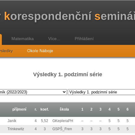
ý
k
orespondenční
s
eminá
Matematika
Více...
Přihlášení
sledky
Okolo Náboje
Výsledky 1. podzimní série
příjmení
r.
koef.
škola
1
2
3
4
5
6
Janík
4
5,52
GKepleraPH
–
–
–
5
5
5
Trinkewitz
4
3
GSPŠ_Fren
3
3
3
5
5
5