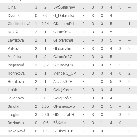
Číhal
3
2
SPŠSmíchov
3
3
3
4
5
–
Dvořák
0
-0,5
G_Dobruška
3
3
3
4
–
–
Cincibuchová
1
0,34
GKepleraPH
3
3
3
5
–
1
Doležel
2
1
GJarošeBO
3
3
3
5
–
2
Lavriková
2
1
GHorMichal
3
–
3
5
–
–
Valkovič
2
1
GLesníZlín
3
3
3
4
3
2
Mikéska
4
3
GJarošeBO
3
3
3
5
–
–
Poljaková
3
3,67
GJŠkodyPŘ
3
3
3
5
5
2
Hořínková
2
1
MendelG_OP
3
3
3
4
0
2
Horáková
2
1
ArcibisGPH
3
–
3
5
2
2
Libák
2
1
GAlejKošic
3
3
3
4
–
2
Jakabová
1
0
GAlejKošic
3
3
3
4
–
–
Smolár
2
1,05
GNámestovo
3
3
2
5
–
2
Tregler
3
2,36
GKepleraPH
3
3
3
–
3
2
Bezkočka
0
-0,5
ZŠKolínII
3
3
1
4
0
–
Havelková
0
-0,5
G_Jírov_ČB
3
3
3
–
–
2