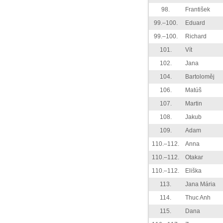
98.
František
99.–100.
Eduard
99.–100.
Richard
101.
Vít
102.
Jana
104.
Bartoloměj
106.
Matúš
107.
Martin
108.
Jakub
109.
Adam
110.–112.
Anna
110.–112.
Otakar
110.–112.
Eliška
113.
Jana Mária
114.
Thuc Anh
115.
Dana