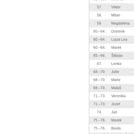
57.
Viktor
58.
Milan
59.
Magdaléna
60.–64.
Dominik
60.–64.
Lujza Lea
60.–64.
Marek
65.–66.
Štěpán
67.
Lenka
68.–70.
Julie
68.–70.
Marie
68.–70.
Matúš
71.–73.
Veronika
71.–73.
Jozef
74.
Jan
75.–76.
Marek
75.–76.
Beáta