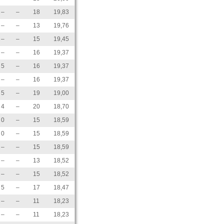
–
–
18
19,83
–
–
13
19,76
–
–
15
19,45
–
–
16
19,37
5
–
16
19,37
–
–
16
19,37
5
–
19
19,00
4
–
20
18,70
0
–
15
18,59
0
–
15
18,59
–
–
15
18,59
–
–
13
18,52
–
–
15
18,52
5
–
17
18,47
–
–
11
18,23
–
–
11
18,23