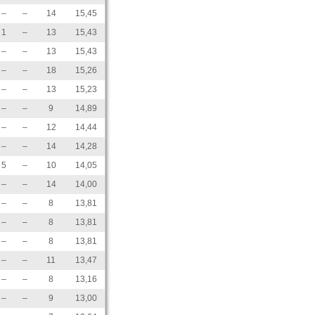
–
–
14
15,45
1
–
13
15,43
–
–
13
15,43
–
–
18
15,26
–
–
13
15,23
–
–
9
14,89
–
–
12
14,44
–
–
14
14,28
5
–
10
14,05
–
–
14
14,00
–
–
8
13,81
–
–
8
13,81
–
–
8
13,81
–
–
11
13,47
–
–
8
13,16
–
–
9
13,00