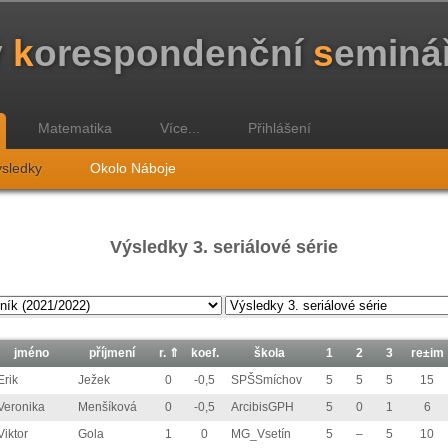
ý
k
orespondenční
s
eminá
Matematika
Více...
Přihlášení
sledky
Okolo Náboje
Výsledky 3. seriálové série
jméno
příjmení
r.
⇑
koef.
škola
1
2
3
re±im
Erik
Ježek
0
-0,5
SPŠSmíchov
5
5
5
15
Veronika
Menšíková
0
-0,5
ArcibisGPH
5
0
1
6
Viktor
Gola
1
0
MG_Vsetín
5
–
5
10