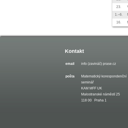
23.
1.–6.
16.
Kontakt
email
info (zavináč) prase.cz
pošta
Matematický korespondenční
seminář
KAM MFF UK
Malostranské náměstí 25
118 00 Praha 1