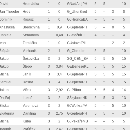
David
Hromádka
1
0
GNadAlejPH
5
5
–
10
Jan Theodor
Hrdý
1
0
G_UherBrod
5
–
3
8
Dominik
Rigasz
1
0
GJHroncaBA
–
5
–
5
Anastasia
Bredichina
1
0,9
GKepleraPH
5
–
0
5
Daniela
Strnadová
1
0,48
GJatečníÚL
4
–
–
4
Ivan
Žemlička
1
0
GÚstavníPH
–
–
2
2
Štěpán
Varhaník
2
1
G_Chrudim
5
5
–
10
Jakub
Šošovička
3
2
SG_CEN_BA
5
5
5
15
Jakub
Štepo
3
3,84
GEBenešeKL
5
5
5
15
Michal
Janík
3
3,4
GKepleraPH
5
5
5
15
Samuel
Rosiar
3
4
GKepleraPH
5
5
5
15
Jakub
Vlček
3
2,92
G_Příbor
5
5
4
14
Ondřej
Lukeš
3
2
SŠkybernHK
5
5
3
13
Eliška
Valentová
3
2
GJWolkraPV
5
–
5
10
Ekaterina
Danilina
3
2,75
GKepleraPH
5
5
–
10
Michal
Kuba
3
2
GJPekařeMB
–
–
5
5
Jaromír
Potůček
3
2,47
GKepleraPH
5
–
–
5