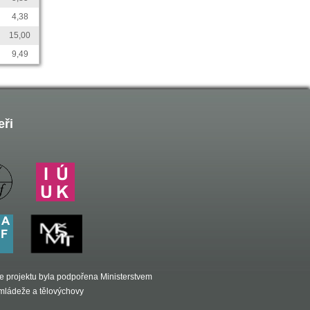
4,38
15,00
9,49
eři
e projektu byla podpořena Ministerstvem
, mládeže a tělovýchovy