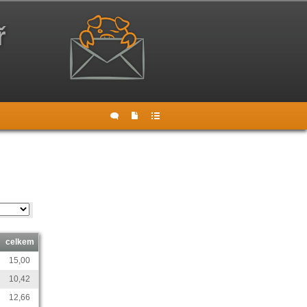
ř
celkem
15,00
10,42
12,66