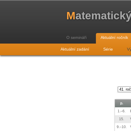
M
atematick
O semináři
Aktuální ročník
Aktuální zadání
Série
Vý
p.
1.–6.
15.
9.–10.