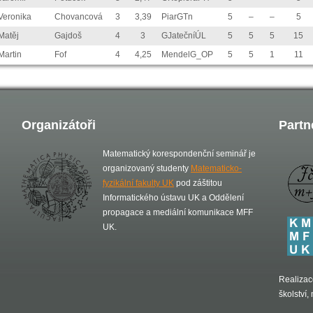
Veronika
Chovancová
3
3,39
PiarGTn
5
–
–
5
Matěj
Gajdoš
4
3
GJatečníÚL
5
5
5
15
Martin
Fof
4
4,25
MendelG_OP
5
5
1
11
Organizátoři
Partn
Matematický korespondenční seminář je
organizovaný studenty
Matematicko-
fyzikální fakulty UK
pod záštitou
Informatického ústavu UK a Oddělení
propagace a mediální komunikace MFF
UK.
Realizac
školství