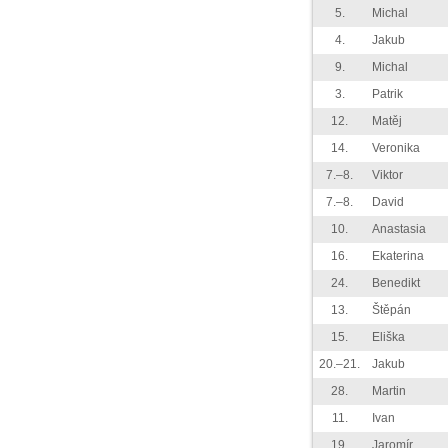
5.
Michal
4.
Jakub
9.
Michal
3.
Patrik
12.
Matěj
14.
Veronika
7.–8.
Viktor
7.–8.
David
10.
Anastasia
16.
Ekaterina
24.
Benedikt
13.
Štěpán
15.
Eliška
20.–21.
Jakub
28.
Martin
11.
Ivan
19.
Jaromír