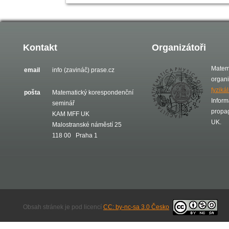
Kontakt
Organizátoři
Matem
email
info (zavináč) prase.cz
organ
fyziká
pošta
Matematický korespondenční
Inform
seminář
propa
KAM MFF UK
UK.
Malostranské náměstí 25
118 00 Praha 1
Obsah stránek je pod licencí
CC: by-nc-sa 3.0 Česko