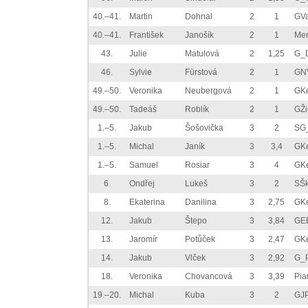
40.–41.
Martin
Dohnal
2
1
GVa
40.–41.
František
Janošík
2
1
Me
43.
Julie
Matulová
2
1,25
G_
46.
Sylvie
Fürstová
2
1
GN
49.–50.
Veronika
Neubergová
2
1
GK
49.–50.
Tadeáš
Roblík
2
1
GŽi
1.–5.
Jakub
Šošovička
3
2
SG
1.–5.
Michal
Janík
3
3,4
GK
1.–5.
Samuel
Rosiar
3
4
GK
6.
Ondřej
Lukeš
3
2
SŠ
8.
Ekaterina
Danilina
3
2,75
GK
12.
Jakub
Štepo
3
3,84
GE
13.
Jaromír
Potůček
3
2,47
GK
14.
Jakub
Vlček
3
2,92
G_P
18.
Veronika
Chovancová
3
3,39
Pia
19.–20.
Michal
Kuba
3
2
GJ