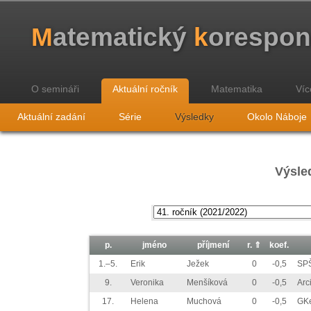
M
atematický
k
orespo
O semináři
Aktuální ročník
Matematika
Víc
Aktuální zadání
Série
Výsledky
Okolo Náboje
Výsled
p.
jméno
příjmení
r.
⇑
koef.
1.–5.
Erik
Ježek
0
-0,5
SP
9.
Veronika
Menšíková
0
-0,5
Arc
17.
Helena
Muchová
0
-0,5
GK