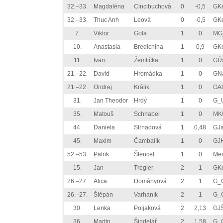
32.–33.
Magdaléna
Cincibuchová
0
-0,5
GK
32.–33.
Thuc Anh
Leová
0
-0,5
GK
7.
Viktor
Gola
1
0
MG_
10.
Anastasia
Bredichina
1
0,9
GK
11.
Ivan
Žemlička
1
0
GÚ
21.–22.
David
Hromádka
1
0
GN
21.–22.
Ondrej
Králik
1
0
GAl
31.
Jan Theodor
Hrdý
1
0
G_
35.
Matouš
Schnabel
1
0
MK
44.
Daniela
Strnadová
1
0,48
GJa
45.
Maxim
Čambalík
1
0
GJ
52.–53.
Patrik
Štencel
1
0
Me
15.
Jan
Tregler
2
1
GK
26.–27.
Alica
Dományová
2
1
G_
26.–27.
Štěpán
Varhaník
2
1
G_
30.
Lenka
Poljaková
2
2,13
GJ
36.
Martin
Šindelář
2
1,58
G_