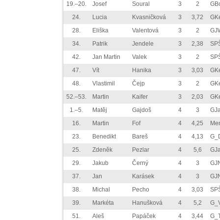
19.–20.
Josef
Soural
3
2
GBo
24.
Lucia
Kvasničková
3
3,72
GK
28.
Eliška
Valentová
3
2
GJ
34.
Patrik
Jendele
3
2,38
SP
42.
Jan Martin
Valek
3
2
SP
47.
Vít
Hanika
3
3,03
GK
48.
Vlastimil
Čejp
3
2
GK
52.–53.
Martin
Kaifer
3
2,03
GK
1.–5.
Matěj
Gajdoš
4
3
GJa
16.
Martin
Fof
4
4,25
Me
23.
Benedikt
Bareš
4
4,13
G_
25.
Zdeněk
Pezlar
4
5,6
GJ
29.
Jakub
Černý
4
3
GJ
37.
Jan
Karásek
4
3
GJ
38.
Michal
Pecho
4
3,03
SP
39.
Markéta
Hanušková
4
5,2
G_V
51.
Aleš
Papáček
4
3,44
G_