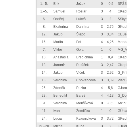
1.–5.
Erik
Ježek
0
-0,5
SPŠS
1.–5.
Samuel
Rosiar
3
4
GKep
6.
Ondřej
Lukeš
3
2
SŠky
8.
Ekaterina
Danilina
3
2,75
GKep
12.
Jakub
Štepo
3
3,84
GEBe
16.
Martin
Fof
4
4,25
Mend
7.
Viktor
Gola
1
0
MG_V
10.
Anastasia
Bredichina
1
0,9
GKep
13.
Jaromír
Potůček
3
2,47
GKep
14.
Jakub
Vlček
3
2,92
G_Pří
18.
Veronika
Chovancová
3
3,39
PiarG
25.
Zdeněk
Pezlar
4
5,6
GJar
23.
Benedikt
Bareš
4
4,13
G_Do
9.
Veronika
Menšíková
0
-0,5
Arcib
11.
Ivan
Žemlička
1
0
GÚst
24.
Lucia
Kvasničková
3
3,72
GKep
19.–20.
Michal
Kuba
3
2
GJPe