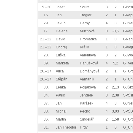
19.–20.
Josef
Soural
3
2
GBosk
15.
Jan
Tregler
2
1
GKep
29.
Jakub
Černý
4
3
GJNe
17.
Helena
Muchová
0
-0,5
GKep
21.–22.
David
Hromádka
1
0
GNad
21.–22.
Ondrej
Králik
1
0
GAlej
28.
Eliška
Valentová
3
2
GJWo
39.
Markéta
Hanušková
4
5,2
G_Vel
26.–27.
Alica
Dományová
2
1
G_Gr
26.–27.
Štěpán
Varhaník
2
1
G_Ch
30.
Lenka
Poljaková
2
2,13
GJŠk
34.
Patrik
Jendele
3
2,38
SPŠs
37.
Jan
Karásek
4
3
GJNe
38.
Michal
Pecho
4
3,03
SPŠD
36.
Martin
Šindelář
2
1,58
G_Gr
31.
Jan Theodor
Hrdý
1
0
G_Uh