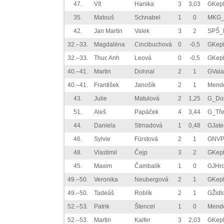
47.
Vít
Hanika
3
3,03
GKep
35.
Matouš
Schnabel
1
0
MKG_
42.
Jan Martin
Valek
3
2
SPŠ_
32.–33.
Magdaléna
Cincibuchová
0
-0,5
GKep
32.–33.
Thuc Anh
Leová
0
-0,5
GKep
40.–41.
Martin
Dohnal
2
1
GVala
40.–41.
František
Janošík
2
1
Mend
43.
Julie
Matulová
2
1,25
G_Do
51.
Aleš
Papáček
4
3,44
G_Tř
44.
Daniela
Strnadová
1
0,48
GJate
46.
Sylvie
Fürstová
2
1
GNVP
48.
Vlastimil
Čejp
3
2
GKep
45.
Maxim
Čambalík
1
0
GJHr
49.–50.
Veronika
Neubergová
2
1
GKep
49.–50.
Tadeáš
Roblík
2
1
GŽidl
52.–53.
Patrik
Štencel
1
0
Mend
52.–53.
Martin
Kaifer
3
2,03
GKep