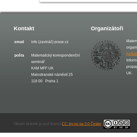
Kontakt
Organizátoři
Matem
email
info (zavináč) prase.cz
organ
fyziká
pošta
Matematický korespondenční
Inform
seminář
propa
KAM MFF UK
UK.
Malostranské náměstí 25
118 00 Praha 1
Obsah stránek je pod licencí
CC: by-nc-sa 3.0 Česko