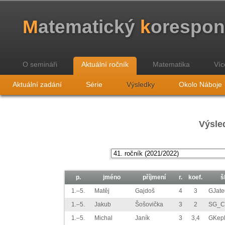
M
atematický
k
orespo
O semináři
Aktuální ročník
Matematika
Víc
Aktuální zadání
Série
Výsledky
Okolo Náboje
Výsled
p.
jméno
příjmení
r.
koef.
š
1.–5.
Matěj
Gajdoš
4
3
GJate
1.–5.
Jakub
Šošovička
3
2
SG_C
1.–5.
Michal
Janík
3
3,4
GKep