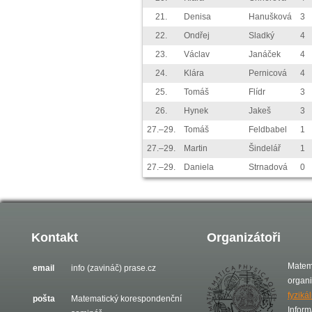
21.
Denisa
Hanušková
3
22.
Ondřej
Sladký
4
23.
Václav
Janáček
4
24.
Klára
Pernicová
4
25.
Tomáš
Flídr
3
26.
Hynek
Jakeš
3
27.–29.
Tomáš
Feldbabel
1
27.–29.
Martin
Šindelář
1
27.–29.
Daniela
Strnadová
0
Kontakt
Organizátoři
Matem
email
info (zavináč) prase.cz
organ
fyziká
pošta
Matematický korespondenční
Inform