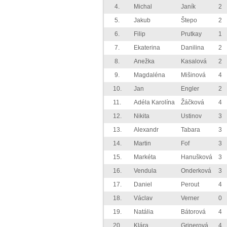
4.
Michal
Janík
2
5.
Jakub
Štepo
2
6.
Filip
Prutkay
1
7.
Ekaterina
Danilina
2
8.
Anežka
Kasalová
2
9.
Magdaléna
Mišinová
4
10.
Jan
Engler
2
11.
Adéla Karolína
Žáčková
4
12.
Nikita
Ustinov
3
13.
Alexandr
Tabara
3
14.
Martin
Fof
3
15.
Markéta
Hanušková
3
16.
Vendula
Onderková
3
17.
Daniel
Perout
4
18.
Václav
Verner
0
19.
Natália
Bátorová
4
20.
Klára
Grinerová
4