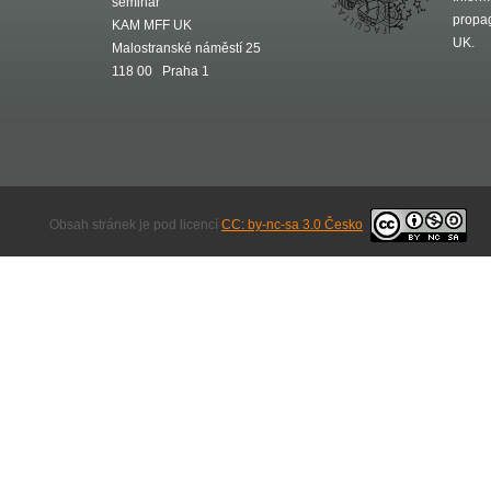
seminář
propa
KAM MFF UK
UK.
Malostranské náměstí 25
118 00 Praha 1
Obsah stránek je pod licencí
CC: by-nc-sa 3.0 Česko