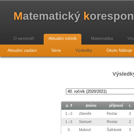
M
atematický
k
orespo
O semináři
Aktuální ročník
Matematika
Víc
Aktuální zadání
Série
Výsledky
Okolo Náboje
Výsledky
p.
⇑
jméno
příjmení
r.
1.–2.
Zdeněk
Pezlar
3
1.–2.
Samuel
Rosiar
2
3.
Matouš
Šafránek
3