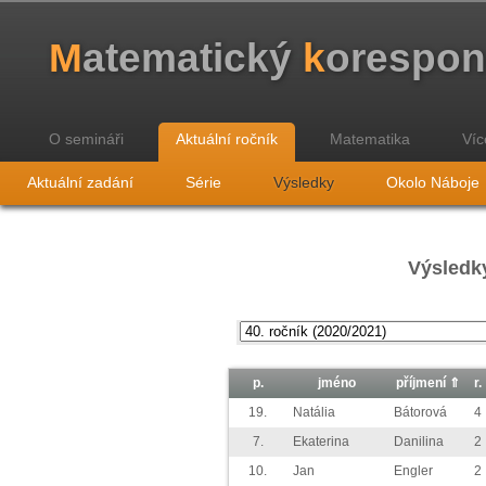
M
atematický
k
orespo
O semináři
Aktuální ročník
Matematika
Víc
Aktuální zadání
Série
Výsledky
Okolo Náboje
Výsledky
p.
jméno
příjmení ⇑
r.
19.
Natália
Bátorová
4
7.
Ekaterina
Danilina
2
10.
Jan
Engler
2