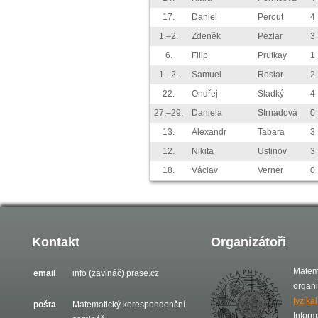
17.
Daniel
Perout
4
1.–2.
Zdeněk
Pezlar
3
6.
Filip
Prutkay
1
1.–2.
Samuel
Rosiar
2
22.
Ondřej
Sladký
4
27.–29.
Daniela
Strnadová
0
13.
Alexandr
Tabara
3
12.
Nikita
Ustinov
3
18.
Václav
Verner
0
Kontakt
Organizátoři
Matem
email
info (zavináč) prase.cz
organ
fyziká
pošta
Matematický korespondenční
Inform