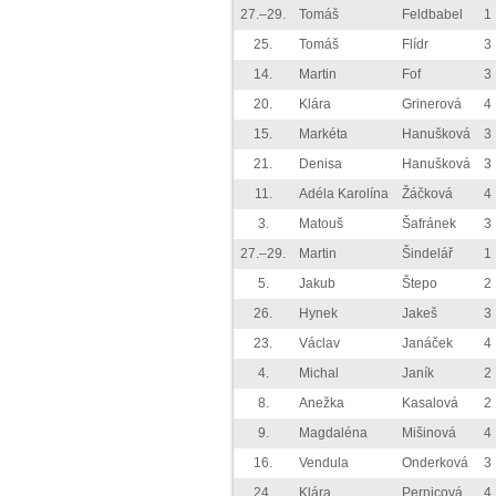
27.–29.
Tomáš
Feldbabel
1
25.
Tomáš
Flídr
3
14.
Martin
Fof
3
20.
Klára
Grinerová
4
15.
Markéta
Hanušková
3
21.
Denisa
Hanušková
3
11.
Adéla Karolína
Žáčková
4
3.
Matouš
Šafránek
3
27.–29.
Martin
Šindelář
1
5.
Jakub
Štepo
2
26.
Hynek
Jakeš
3
23.
Václav
Janáček
4
4.
Michal
Janík
2
8.
Anežka
Kasalová
2
9.
Magdaléna
Mišinová
4
16.
Vendula
Onderková
3
24.
Klára
Pernicová
4