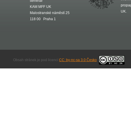
seminář
propa
KAM MFF UK
UK.
Malostranské náměstí 25
118 00 Praha 1
Obsah stránek je pod licencí
CC: by-nc-sa 3.0 Česko