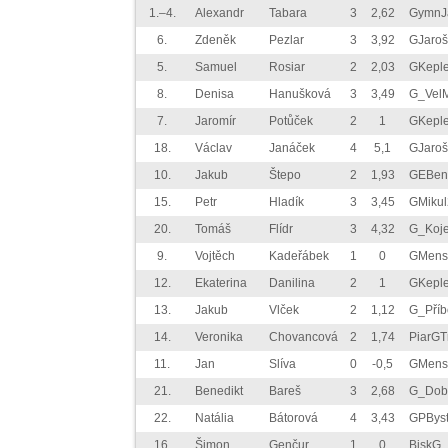
1.–4.
Alexandr
Tabara
3
2,62
GymnJ
6.
Zdeněk
Pezlar
3
3,92
GJaro
5.
Samuel
Rosiar
2
2,03
GKepl
8.
Denisa
Hanušková
3
3,49
G_VelM
7.
Jaromír
Potůček
2
1
GKepl
18.
Václav
Janáček
4
5,1
GJaro
10.
Jakub
Štepo
2
1,93
GEBen
15.
Petr
Hladík
3
3,45
GMiku
20.
Tomáš
Flídr
3
4,32
G_Koje
9.
Vojtěch
Kadeřábek
1
0
GMens
12.
Ekaterina
Danilina
2
1
GKepl
13.
Jakub
Vlček
2
1,12
G_Příb
14.
Veronika
Chovancová
2
1,74
PiarGT
11.
Jan
Slíva
0
-0,5
GMens
21.
Benedikt
Bareš
3
2,68
G_Dob
22.
Natália
Bátorová
4
3,43
GPByst
16.
Šimon
Genčur
1
0
BiskG_