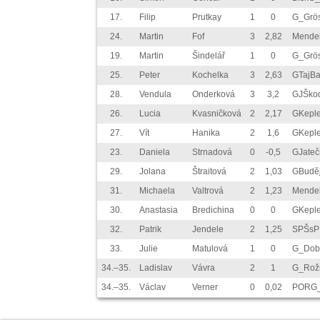
17.
Filip
Prutkay
1
0
G_Grö
24.
Martin
Fof
3
2,82
Mende
19.
Martin
Šindelář
1
0
G_Grö
25.
Peter
Kochelka
3
2,63
GTajB
28.
Vendula
Onderková
3
3,2
GJŠko
26.
Lucia
Kvasničková
2
2,17
GKepl
27.
Vít
Hanika
2
1,6
GKepl
23.
Daniela
Strnadová
0
-0,5
GJateč
29.
Jolana
Štraitová
2
1,03
GBudě
31.
Michaela
Valtrová
2
1,23
Mende
30.
Anastasia
Bredichina
0
0
GKepl
32.
Patrik
Jendele
2
1,25
SPŠsP
33.
Julie
Matulová
1
0
G_Dob
34.–35.
Ladislav
Vávra
2
1
G_Rož
34.–35.
Václav
Verner
0
0,02
PORG