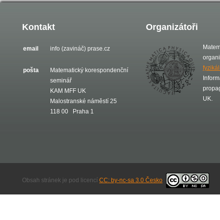
Kontakt
Organizátoři
Matem
email
info (zavináč) prase.cz
organ
fyziká
pošta
Matematický korespondenční
Inform
seminář
propa
KAM MFF UK
UK.
Malostranské náměstí 25
118 00 Praha 1
Obsah stránek je pod licencí
CC: by-nc-sa 3.0 Česko