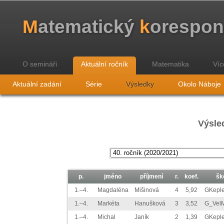
M
atematický
k
orespo
O semináři
Aktuální ročník
Matematika
Víc
Aktuální zadání
Série
Výsledky
Okolo Náboje
Výsled
p.
jméno
příjmení
r.
koef.
šk
1.–4.
Magdaléna
Mišinová
4
5,92
GKepl
1.–4.
Markéta
Hanušková
3
3,52
G_VelM
1.–4.
Michal
Janík
2
1,39
GKepl