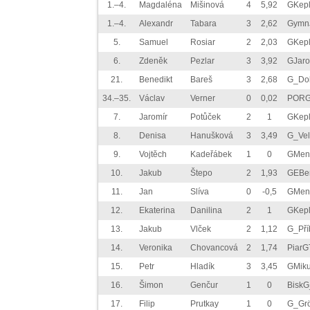
1.–4.
Magdaléna
Mišinová
4
5,92
GKep
1.–4.
Alexandr
Tabara
3
2,62
Gymn
5.
Samuel
Rosiar
2
2,03
GKep
6.
Zdeněk
Pezlar
3
3,92
GJar
21.
Benedikt
Bareš
3
2,68
G_Do
34.–35.
Václav
Verner
0
0,02
POR
7.
Jaromír
Potůček
2
1
GKep
8.
Denisa
Hanušková
3
3,49
G_Vel
9.
Vojtěch
Kadeřábek
1
0
GMen
10.
Jakub
Štepo
2
1,93
GEBe
11.
Jan
Slíva
0
-0,5
GMen
12.
Ekaterina
Danilina
2
1
GKep
13.
Jakub
Vlček
2
1,12
G_Pří
14.
Veronika
Chovancová
2
1,74
PiarG
15.
Petr
Hladík
3
3,45
GMik
16.
Šimon
Genčur
1
0
BiskG
17.
Filip
Prutkay
1
0
G_Gr