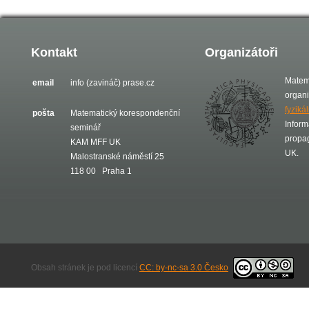
Kontakt
Organizátoři
Matem
email
info (zavináč) prase.cz
organ
fyziká
pošta
Matematický korespondenční
Inform
seminář
propa
KAM MFF UK
UK.
Malostranské náměstí 25
118 00 Praha 1
Obsah stránek je pod licencí
CC: by-nc-sa 3.0 Česko