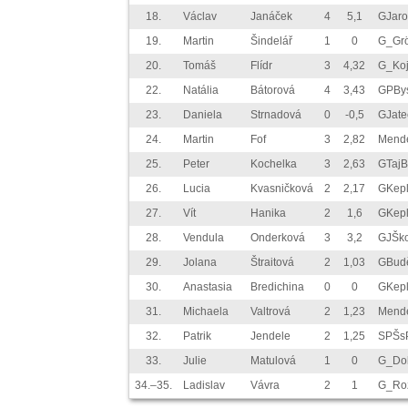
18.
Václav
Janáček
4
5,1
GJar
19.
Martin
Šindelář
1
0
G_Gr
20.
Tomáš
Flídr
3
4,32
G_Koj
22.
Natália
Bátorová
4
3,43
GPBys
23.
Daniela
Strnadová
0
-0,5
GJate
24.
Martin
Fof
3
2,82
Mend
25.
Peter
Kochelka
3
2,63
GTaj
26.
Lucia
Kvasničková
2
2,17
GKep
27.
Vít
Hanika
2
1,6
GKep
28.
Vendula
Onderková
3
3,2
GJŠk
29.
Jolana
Štraitová
2
1,03
GBud
30.
Anastasia
Bredichina
0
0
GKep
31.
Michaela
Valtrová
2
1,23
Mend
32.
Patrik
Jendele
2
1,25
SPŠs
33.
Julie
Matulová
1
0
G_Do
34.–35.
Ladislav
Vávra
2
1
G_Ro