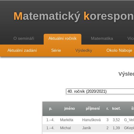
M
atematický
k
orespo
O semináři
Aktuální ročník
Matematika
Víc
Aktuální zadání
Série
Výsledky
Okolo Náboje
Výsled
p.
jméno
příjmení
r.
koef.
š
1.–4.
Markéta
Hanušková
3
3,52
G_Vel
1.–4.
Michal
Janík
2
1,39
GKep