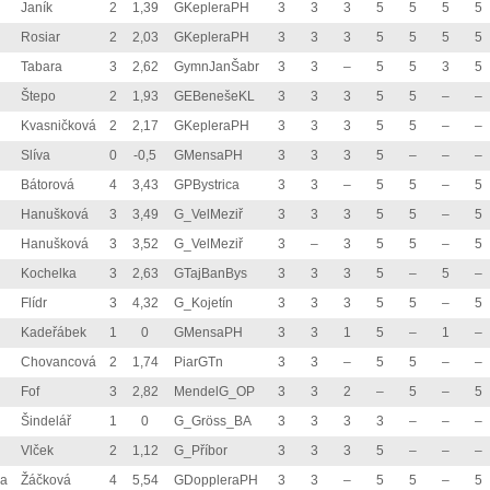
Janík
2
1,39
GKepleraPH
3
3
3
5
5
5
5
Rosiar
2
2,03
GKepleraPH
3
3
3
5
5
5
5
Tabara
3
2,62
GymnJanŠabr
3
3
–
5
5
3
5
Štepo
2
1,93
GEBenešeKL
3
3
3
5
5
–
–
Kvasničková
2
2,17
GKepleraPH
3
3
3
5
5
–
–
Slíva
0
-0,5
GMensaPH
3
3
3
5
–
–
–
Bátorová
4
3,43
GPBystrica
3
3
–
5
5
–
5
Hanušková
3
3,49
G_VelMeziř
3
3
3
5
5
–
5
Hanušková
3
3,52
G_VelMeziř
3
–
3
5
5
–
5
Kochelka
3
2,63
GTajBanBys
3
3
3
5
–
5
–
Flídr
3
4,32
G_Kojetín
3
3
3
5
5
–
5
Kadeřábek
1
0
GMensaPH
3
3
1
5
–
1
–
Chovancová
2
1,74
PiarGTn
3
3
–
5
5
–
–
Fof
3
2,82
MendelG_OP
3
3
2
–
5
–
5
Šindelář
1
0
G_Gröss_BA
3
3
3
3
–
–
–
Vlček
2
1,12
G_Příbor
3
3
3
5
–
–
–
na
Žáčková
4
5,54
GDoppleraPH
3
3
–
5
5
–
5