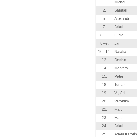
1.
Michal
2.
Samuel
5.
Alexandr
7.
Jakub
8.–9.
Lucia
8.–9.
Jan
10.–11.
Natália
12.
Denisa
14.
Markéta
15.
Peter
18.
Tomáš
19.
Vojtěch
20.
Veronika
21.
Martin
23.
Martin
24.
Jakub
25.
Adéla Karolí