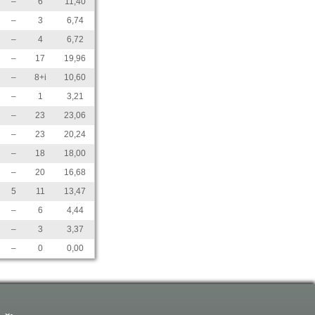
–
6
11,40
–
3
6,74
–
4
6,72
–
17
19,96
–
8+i
10,60
–
1
3,21
–
23
23,06
–
23
20,24
–
18
18,00
–
20
16,68
5
11
13,47
–
6
4,44
–
3
3,37
–
0
0,00