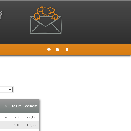
ř
8
re±im
celkem
–
20
22,17
–
5+i
10,38