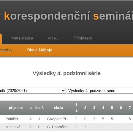
ý
k
orespondenční
s
eminá
Matematika
Více...
Přihlášení
sledky
Okolo Náboje
Výsledky 4. podzimní série
1
příjmení
r.
koef.
škola
2
3
4
5
6
7
⇓
Potůček
2
1
GKepleraPH
3
0
2
5
5
–
5
Matulová
1
0
G_Dobruška
3
2
–
–
–
–
–