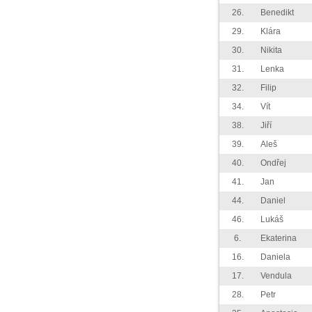
26.
Benedikt
29.
Klára
30.
Nikita
31.
Lenka
32.
Filip
34.
Vít
38.
Jiří
39.
Aleš
40.
Ondřej
41.
Jan
44.
Daniel
46.
Lukáš
6.
Ekaterina
16.
Daniela
17.
Vendula
28.
Petr