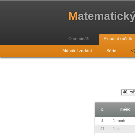
M
atematick
O semináři
Aktuální ročník
Aktuální zadání
Série
Vý
p.
jméno
4.
Jaromír
37.
Julie