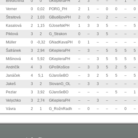
Bredichina
0
0
GKepleraPH
2
3
–
–
–
1
–
Verner
0
0,02
PORG_PH
2
1
–
0
0
–
0
Štraitová
2
1,03
GBudějovPH
2
0
–
2
–
–
–
Kasalová
2
1,15
GJosefskPH
1
3
3
5
–
–
5
Piklová
3
2
G_Strakon
0
–
3
5
–
–
–
Müller
0
-0,32
GNadKavaPH
0
1
–
–
–
–
–
Šafránek
3
2,94
GKepleraPH
–
3
–
5
5
5
5
Mišinová
4
5,92
GKepleraPH
–
–
3
5
5
5
5
Andričík
4
3
GPošKošice
–
3
3
5
2
5
–
Janáček
4
5,1
GJarošeBO
–
3
2
5
5
–
5
Jakeš
3
2
SlovanG_OL
–
3
3
–
–
–
–
Pezlar
3
3,92
GJarošeBO
–
–
–
–
5
–
1
Velychko
3
2,74
GKepleraPH
–
–
3
–
–
–
–
Vávra
2
1
G_RožnRadh
–
0
–
–
–
0
–