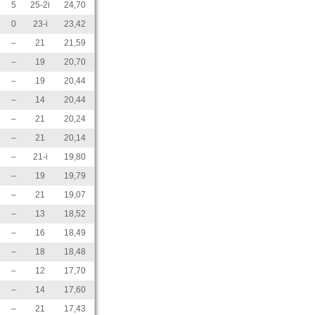
5
25-2i
24,70
0
23-i
23,42
–
21
21,59
–
19
20,70
–
19
20,44
–
14
20,44
–
21
20,24
–
21
20,14
–
21-i
19,80
–
19
19,79
–
21
19,07
–
13
18,52
–
16
18,49
–
18
18,48
–
12
17,70
–
14
17,60
–
21
17,43