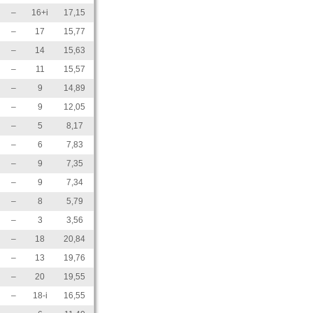
–
16+i
17,15
–
17
15,77
–
14
15,63
–
11
15,57
–
9
14,89
–
9
12,05
–
5
8,17
–
6
7,83
–
9
7,35
–
9
7,34
–
8
5,79
–
3
3,56
–
18
20,84
–
13
19,76
–
20
19,55
–
18-i
16,55