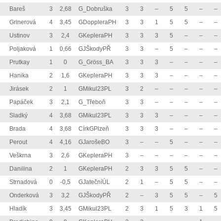
Bareš
3
2,68
G_Dobruška
3
3
–
5
5
–
–
Grinerová
4
3,45
GDoppleraPH
3
3
1
5
5
–
–
Ustinov
3
2,4
GKepleraPH
3
3
3
5
–
–
–
Poljaková
1
0,66
GJŠkodyPŘ
3
3
–
5
–
–
–
Prutkay
1
0
G_Gröss_BA
3
3
3
–
–
–
–
Hanika
2
1,6
GKepleraPH
3
3
3
–
–
–
–
Jirásek
2
1
GMikul23PL
3
2
–
–
–
–
–
Papáček
3
2,1
G_Třeboň
3
3
–
–
–
–
–
Sladký
4
3,68
GMikul23PL
3
3
3
–
–
–
–
Brada
4
3,68
CírkGPlzeň
3
3
3
–
–
–
–
Perout
4
4,16
GJarošeBO
3
–
–
5
–
–
–
Veškrna
3
2,6
GKepleraPH
3
–
–
–
–
–
–
Danilina
2
1
GKepleraPH
2
3
3
5
5
–
–
Strnadová
0
-0,5
GJatečníÚL
2
1
–
5
5
–
–
Onderková
3
3,2
GJŠkodyPŘ
2
–
3
5
5
–
5
Hladík
3
3,45
GMikul23PL
2
3
1
5
3
1
5