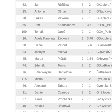
62.
Jan
Růžička
3
2
GKepleraP
25.
Antonín
Otmar
3
2
GNadKava
28.
Lukáš
Veškrna
2
1
GKepleraP
55.
Petr
Khartskhaev
3
3,51
PORG_PH
109.
Tomáš
Jaroš
2
1
GOA_Pelh
16.
Adéla Karolína
Žáčková
3
3,76
GDoppler
30.
Daniel
Perout
3
2,6
GJarošeB
33.
Jáchym
Mierva
3
2,1
GUKlafárŽ
45.
Marek
Pišťák
2
1,54
GHeyrovP
74.
Zdeněk
Tomis
3
2
GStudHaví
76.
Ema Wayan
Danielová
3
2
ŠkBřezová
115.
Michal
Döme
3
2
LycCarFR
26.
Alexandr
Tabara
2
1
GymnJanŠ
31.
Daniel
Czinege
3
2
G_Bílovec
37.
Karel
Procházka
2
1
GPBystrica
40.
Natália
Bátorová
3
2
GPBystrica