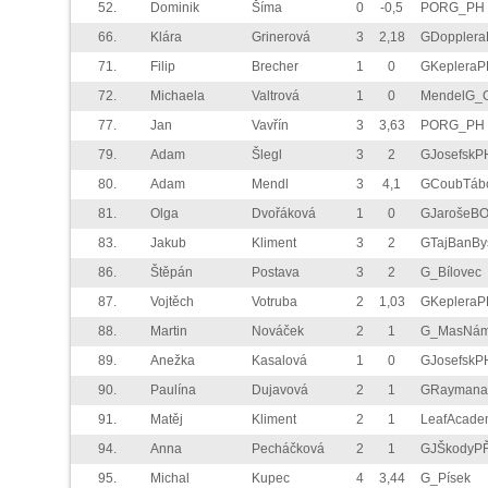
52.
Dominik
Šíma
0
-0,5
PORG_PH
66.
Klára
Grinerová
3
2,18
GDoppler
71.
Filip
Brecher
1
0
GKepleraP
72.
Michaela
Valtrová
1
0
MendelG_
77.
Jan
Vavřín
3
3,63
PORG_PH
79.
Adam
Šlegl
3
2
GJosefskP
80.
Adam
Mendl
3
4,1
GCoubTáb
81.
Olga
Dvořáková
1
0
GJarošeB
83.
Jakub
Kliment
3
2
GTajBanBy
86.
Štěpán
Postava
3
2
G_Bílovec
87.
Vojtěch
Votruba
2
1,03
GKepleraP
88.
Martin
Nováček
2
1
G_MasNá
89.
Anežka
Kasalová
1
0
GJosefskP
90.
Paulína
Dujavová
2
1
GRaymana
91.
Matěj
Kliment
2
1
LeafAcade
94.
Anna
Pecháčková
2
1
GJŠkodyP
95.
Michal
Kupec
4
3,44
G_Písek