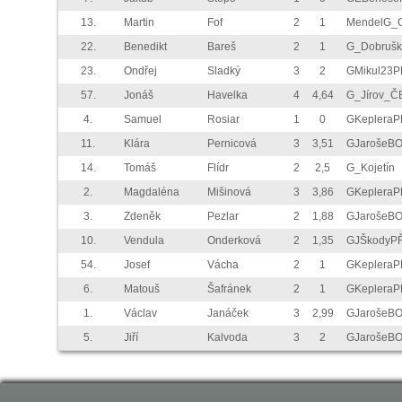
13.
Martin
Fof
2
1
MendelG_
22.
Benedikt
Bareš
2
1
G_Dobrušk
23.
Ondřej
Sladký
3
2
GMikul23P
57.
Jonáš
Havelka
4
4,64
G_Jírov_Č
4.
Samuel
Rosiar
1
0
GKepleraP
11.
Klára
Pernicová
3
3,51
GJarošeB
14.
Tomáš
Flídr
2
2,5
G_Kojetín
2.
Magdaléna
Mišinová
3
3,86
GKepleraP
3.
Zdeněk
Pezlar
2
1,88
GJarošeB
10.
Vendula
Onderková
2
1,35
GJŠkodyP
54.
Josef
Vácha
2
1
GKepleraP
6.
Matouš
Šafránek
2
1
GKepleraP
1.
Václav
Janáček
3
2,99
GJarošeB
5.
Jiří
Kalvoda
3
2
GJarošeB