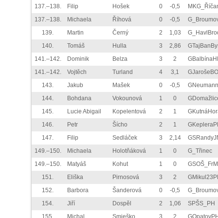
137.–138.
Filip
Hošek
0
-0,5
MKG_Říča
137.–138.
Michaela
Říhová
0
-0,5
G_Broumo
139.
Martin
Černý
2
1,03
G_HavlBro
140.
Tomáš
Hulla
3
2,86
GTajBanBy
141.–142.
Dominik
Belza
3
2
GBalbínaH
141.–142.
Vojtěch
Turland
4
3,1
GJarošeB
143.
Jakub
Mašek
0
-0,5
GNeuman
144.
Bohdana
Vokounová
1
0
GDomažlic
145.
Lucie Abigail
Kopelentová
2
1
GKutnáHor
146.
Petr
Šícho
2
1
GKepleraP
147.
Filip
Sedláček
3
2,14
GSRandyJ
149.–150.
Michaela
Holotňáková
1
0
G_Třinec
149.–150.
Matyáš
Kohut
1
0
GSOŠ_FrM
151.
Eliška
Pirnosová
3
2
GMikul23P
152.
Barbora
Šanderová
0
-0,5
G_Broumo
154.
Jiří
Dospěl
2
1,06
SPŠS_PH
155.
Michal
Smieško
3
2
GOpatovP