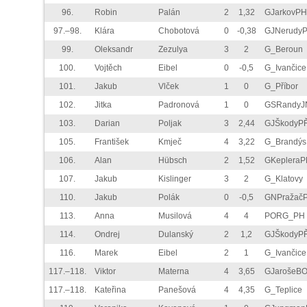
96.
Robin
Palán
2
1,32
GJarkovPH
97.–98.
Klára
Chobotová
0
-0,38
GJNerudy
99.
Oleksandr
Zezulya
3
2
G_Beroun
100.
Vojtěch
Eibel
0
-0,5
G_Ivančice
101.
Jakub
Vlček
1
0
G_Příbor
102.
Jitka
Padronová
1
0
GSRandyJ
103.
Darian
Poljak
3
2,44
GJŠkodyP
105.
František
Kmječ
4
3,22
G_Brandýs
106.
Alan
Hübsch
2
1,52
GKepleraP
107.
Jakub
Kislinger
3
2
G_Klatovy
110.
Jakub
Polák
0
-0,5
GNPražač
113.
Anna
Musilová
4
4
PORG_PH
114.
Ondrej
Dulanský
2
1,2
GJŠkodyP
116.
Marek
Eibel
2
1
G_Ivančice
117.–118.
Viktor
Materna
4
3,65
GJarošeB
117.–118.
Kateřina
Panešová
4
4,35
G_Teplice