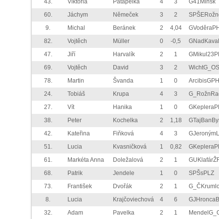
43.
Viktoria
Patapeika
4
3
G41Minsk
60.
Jáchym
Němeček
3
2
SPŠERožn
9.
Michal
Beránek
2
4,04
GVoděraP
82.
Vojtěch
Müller
0
-0,5
GNadKava
47.
Jiří
Harvalík
2
1
GMikul23P
69.
Vojtěch
David
3
2
WichtG_O
78.
Martin
Švanda
1
0
ArcibisGP
24.
Tobiáš
Krupa
4
3
G_RožnRa
27.
Vít
Hanika
1
0
GKepleraP
38.
Peter
Kochelka
2
1,18
GTajBanBy
42.
Kateřina
Fiňková
4
3
GJeronýmL
51.
Lucia
Kvasničková
1
0,82
GKepleraP
61.
Markéta Anna
Doležalová
2
1
GUKlafárŽ
68.
Patrik
Jendele
1
0
SPŠsPLZ
73.
František
Dvořák
2
1
G_ČKruml
8.
Lucia
Krajčoviechová
4
6
GJHronca
32.
Adam
Pavelka
2
1
MendelG_