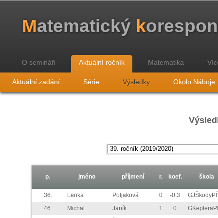
M
atematický
k
orespo
O semináři
Aktuální ročník
Matematika
Víc
Aktuální zadání
Série
Výsledky
Okolo Náboje
Výsled
p.
jméno
příjmení
r.
koef.
škola
36.
Lenka
Poljaková
0
-0,3
GJŠkodyP
46.
Michal
Janík
1
0
GKepleraP