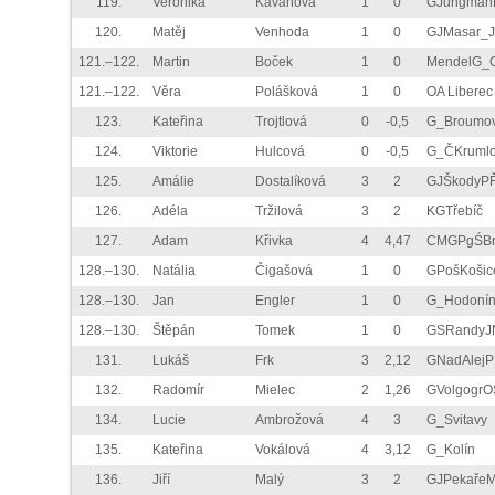
119.
Veronika
Kavanová
1
0
GJungman
120.
Matěj
Venhoda
1
0
GJMasar_J
121.–122.
Martin
Boček
1
0
MendelG_
121.–122.
Věra
Polášková
1
0
OA Liberec
123.
Kateřina
Trojtlová
0
-0,5
G_Broumo
124.
Viktorie
Hulcová
0
-0,5
G_ČKruml
125.
Amálie
Dostalíková
3
2
GJŠkodyP
126.
Adéla
Tržilová
3
2
KGTřebíč
127.
Adam
Křivka
4
4,47
CMGPgŚBr
128.–130.
Natália
Čigašová
1
0
GPošKošic
128.–130.
Jan
Engler
1
0
G_Hodoní
128.–130.
Štěpán
Tomek
1
0
GSRandyJ
131.
Lukáš
Frk
3
2,12
GNadAlej
132.
Radomír
Mielec
2
1,26
GVolgogrO
134.
Lucie
Ambrožová
4
3
G_Svitavy
135.
Kateřina
Vokálová
4
3,12
G_Kolín
136.
Jiří
Malý
3
2
GJPekaře