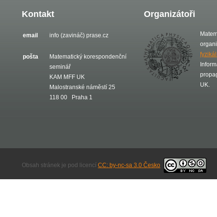
Kontakt
Organizátoři
Matem
email
info (zavináč) prase.cz
organ
fyziká
pošta
Matematický korespondenční
Inform
seminář
propa
KAM MFF UK
UK.
Malostranské náměstí 25
118 00 Praha 1
Obsah stránek je pod licencí
CC: by-nc-sa 3.0 Česko