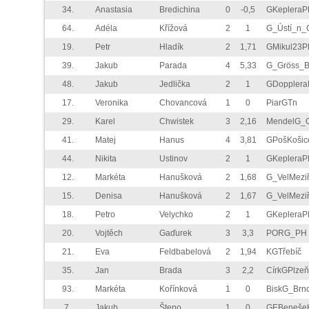
34.
Anastasia
Bredichina
0
-0,5
GKepleraP
64.
Adéla
Křížová
2
1
G_Ústí_n_
19.
Petr
Hladík
2
1,71
GMikul23P
39.
Jakub
Parada
4
5,33
G_Gröss_
48.
Jakub
Jedlička
2
1
GDoppler
17.
Veronika
Chovancová
1
0
PiarGTn
29.
Karel
Chwistek
3
2,16
MendelG_
41.
Matej
Hanus
4
3,81
GPošKošic
44.
Nikita
Ustinov
2
1
GKepleraP
12.
Markéta
Hanušková
2
1,68
G_VelMezi
15.
Denisa
Hanušková
2
1,67
G_VelMezi
18.
Petro
Velychko
2
1
GKepleraP
20.
Vojtěch
Gaďurek
3
3,3
PORG_PH
21.
Eva
Feldbabelová
2
1,94
KGTřebíč
35.
Jan
Brada
3
2,2
CírkGPlzeň
93.
Markéta
Kořínková
1
0
BiskG_Brn
7.
Jakub
Štepo
1
0
GEBeneše