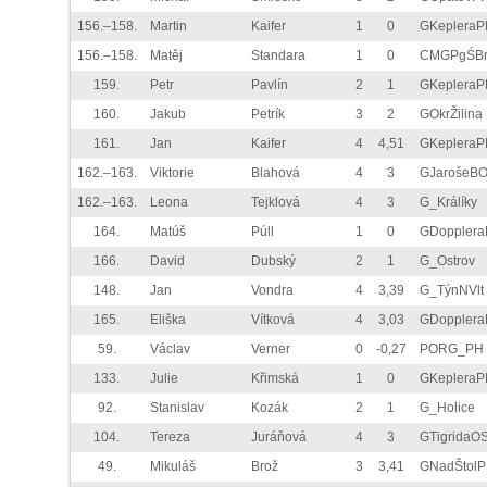
156.–158.
Martin
Kaifer
1
0
GKepleraP
156.–158.
Matěj
Standara
1
0
CMGPgŚBr
159.
Petr
Pavlín
2
1
GKepleraP
160.
Jakub
Petrík
3
2
GOkrŽilina
161.
Jan
Kaifer
4
4,51
GKepleraP
162.–163.
Viktorie
Blahová
4
3
GJarošeB
162.–163.
Leona
Tejklová
4
3
G_Králíky
164.
Matúš
Púll
1
0
GDoppler
166.
David
Dubský
2
1
G_Ostrov
148.
Jan
Vondra
4
3,39
G_TýnNVlt
165.
Eliška
Vítková
4
3,03
GDoppler
59.
Václav
Verner
0
-0,27
PORG_PH
133.
Julie
Křimská
1
0
GKepleraP
92.
Stanislav
Kozák
2
1
G_Holice
104.
Tereza
Juráňová
4
3
GTigridaO
49.
Mikuláš
Brož
3
3,41
GNadŠtol