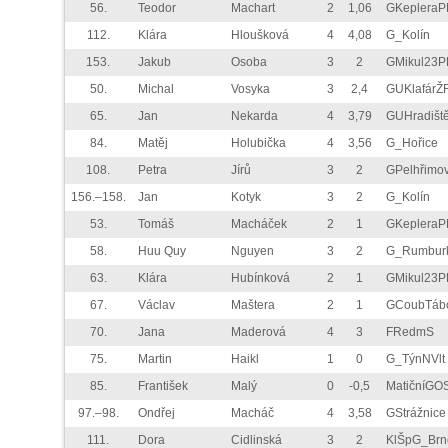
56.
Teodor
Machart
2
1,06
GKepleraP
112.
Klára
Hloušková
4
4,08
G_Kolín
153.
Jakub
Osoba
3
2
GMikul23P
50.
Michal
Vosyka
3
2,4
GUKlafárŽ
65.
Jan
Nekarda
4
3,79
GUHradišt
84.
Matěj
Holubička
4
3,56
G_Hořice
108.
Petra
Jírů
3
2
GPelhřimo
156.–158.
Jan
Kotyk
3
2
G_Kolín
53.
Tomáš
Macháček
2
1
GKepleraP
58.
Huu Quy
Nguyen
3
2
G_Rumbur
63.
Klára
Hubínková
2
1
GMikul23P
67.
Václav
Maštera
2
1
GCoubTáb
70.
Jana
Maderová
4
3
FRedmS
75.
Martin
Haikl
1
0
G_TýnNVlt
85.
František
Malý
0
-0,5
MatičníGO
97.–98.
Ondřej
Macháč
4
3,58
GStrážnice
111.
Dora
Cidlinská
3
2
KlŠpG_Brn