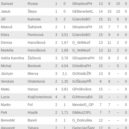
Samuel
Rosiar
1
0
GKepleraPH
13
9
15
0
Jakub
Štepo
1
0
GEBenešeKL
14
10
10
0
Jiří
Kalvoda
3
2
GJarošeBO
15
11
6
0
Matouš
Šafránek
2
1
GKepleraPH
15
7
7
0
Klára
Pernicová
3
3,51
GJarošeBO
15
9
4
0
Denisa
Hanušková
2
1,67
G_VelMeziř
13
11
2
0
Markéta
Hanušková
2
1,68
G_VelMeziř
13
11
2
0
Adéla Karolína
Žáčková
3
3,76
GDoppleraPH
15
8
2
0
Michal
Beránek
2
4,04
GVoděraPH
15
–
5
1
Jáchym
Mierva
3
2,1
GUKlafárŽR
13
6
–
0
Vendula
Onderková
2
1,35
GJŠkodyPŘ
8
8
–
0
Matej
Hanus
4
3,81
GPošKošice
15
–
–
0
Lucia
Krajčoviechová
4
6
GJHroncaBA
15
–
–
0
Martin
Fof
2
1
MendelG_OP
7
7
–
0
Petr
Hladík
2
1,71
GMikul23PL
7
7
–
0
Benedikt
Bareš
2
1
G_Dobruška
12
–
–
0
Alexandr
Tabara
2
1
GymnJanŠabr
12
0
–
0