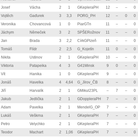
Josef
Vácha
2
1
GKepleraPH
12
–
–
0
Vojtěch
Gaďurek
3
3,3
PORG_PH
12
–
0
0
Veronika
Chovancová
1
0
PiarGTn
11
–
–
0
Jáchym
Němeček
3
2
SPŠERožnov
11
–
–
0
Jan
Brada
3
2,2
CírkGPlzeň
11
–
–
0
Tomáš
Flídr
2
2,5
G_Kojetín
11
0
–
0
Nikita
Ustinov
2
1
GKepleraPH
10
–
–
0
Viktoria
Patapeika
4
3
G41Minsk
9
0
–
0
Vít
Hanika
1
0
GKepleraPH
9
–
–
0
Jonáš
Havelka
4
4,64
G_Jírov_ČB
8
–
–
0
Jiří
Harvalík
2
1
GMikul23PL
–
7
–
0
Jakub
Jedlička
2
1
GDoppleraPH
7
–
–
0
Adam
Pavelka
2
1
MendelG_OP
7
–
–
0
Lukáš
Veškrna
2
1
GKepleraPH
7
–
–
0
Petro
Velychko
2
1
GKepleraPH
7
–
–
0
Teodor
Machart
2
1,06
GKepleraPH
7
–
–
0