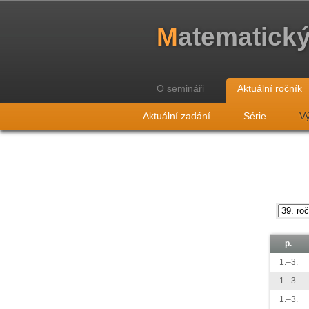
M
atematick
O semináři
Aktuální ročník
Aktuální zadání
Série
Vý
p.
1.–3.
1.–3.
1.–3.