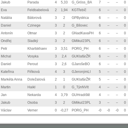
Jakub
Parada
4
5,33
G_Gröss_BA
7
–
–
0
Eva
Feldbabelová
2
1,94
KGTřebíč
6
–
–
0
Natália
Bátorová
3
2
GPBystrica
6
–
–
0
Daniel
Czinege
3
2
G_Bílovec
6
–
–
0
Antonín
Otmar
3
2
GNadKavaPH
6
–
–
0
Ondřej
Sladký
3
2
GMikul23PL
6
–
–
0
Petr
Khartskhaev
3
3,51
PORG_PH
6
–
–
0
Michal
Vosyka
3
2,4
GUKlafárŽR
6
–
–
0
Daniel
Perout
3
2,6
GJarošeBO
6
–
–
0
Kateřina
Fiňková
4
3
GJeronýmLI
5
–
–
0
Markéta Anna
Doležalová
2
1
GUKlafárŽR
5
–
–
0
Martin
Haikl
1
0
G_TýnNVlt
4
–
–
0
Jan
Nekarda
4
3,79
GUHradiště
4
–
–
0
Jakub
Osoba
3
2
GMikul23PL
3
–
–
0
Václav
Verner
0
-0,27
PORG_PH
-0
-0
-0
0