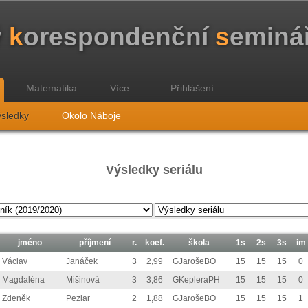
ý
k
orespondenční
s
eminá
Matematika
Více...
Přihlášení
sledky
Okolo Náboje
Výsledky seriálu
jméno
příjmení
r.
koef.
škola
1s
2s
3s
im
Václav
Janáček
3
2,99
GJarošeBO
15
15
15
0
Magdaléna
Mišinová
3
3,86
GKepleraPH
15
15
15
0
Zdeněk
Pezlar
2
1,88
GJarošeBO
15
15
15
1