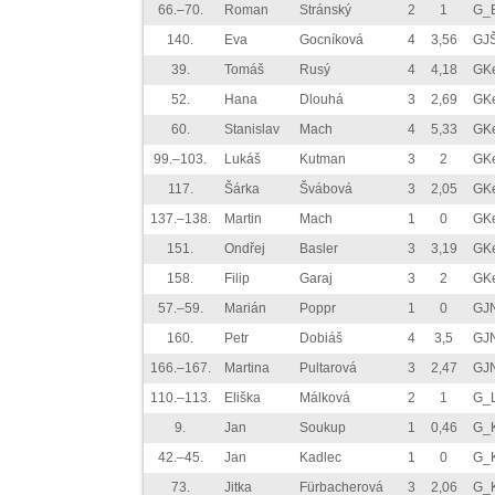
66.–70.
Roman
Stránský
2
1
G_B
140.
Eva
Gocníková
4
3,56
GJ
39.
Tomáš
Rusý
4
4,18
GK
52.
Hana
Dlouhá
3
2,69
GK
60.
Stanislav
Mach
4
5,33
GK
99.–103.
Lukáš
Kutman
3
2
GK
117.
Šárka
Švábová
3
2,05
GK
137.–138.
Martin
Mach
1
0
GK
151.
Ondřej
Basler
3
3,19
GK
158.
Filip
Garaj
3
2
GK
57.–59.
Marián
Poppr
1
0
GJ
160.
Petr
Dobiáš
4
3,5
GJ
166.–167.
Martina
Pultarová
3
2,47
GJ
110.–113.
Eliška
Málková
2
1
G_L
9.
Jan
Soukup
1
0,46
G_K
42.–45.
Jan
Kadlec
1
0
G_K
73.
Jitka
Fürbacherová
3
2,06
G_K