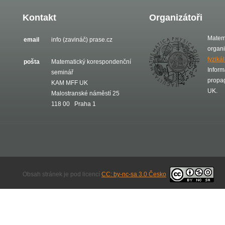
Kontakt
Organizátoři
Matem
email
info (zavináč) prase.cz
organ
fyziká
pošta
Matematický korespondenční
Inform
seminář
propa
KAM MFF UK
UK.
Malostranské náměstí 25
118 00 Praha 1
Obsah stránek je pod licencí
CC: by-nc-sa 3.0 Česko