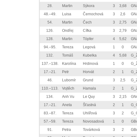
28.
Martin
Sýkora
3
3,68
GN
48.–49.
Luisa
Černochová
3
2,6
GN
54.
Martin
Čech
3
2,75
GN
126.
Ondřej
Cífka
3
2,79
GN
128.
Martin
Töpfer
4
5,62
GN
94.–95.
Tereza
Legová
1
0
GN
132.
Tomáš
Kubelka
4
5,68
G_
137.–138.
Karolína
Hrdinová
1
0
G_
17.–21.
Petr
Horvát
2
1
G_
46.
Lubomír
Grund
3
2,5
G_
110.–113.
Vojtěch
Hamala
2
1
G_
134.
Anh Vu
Le Quy
3
2,15
GN
17.–21.
Aneta
Šťastná
2
1
G_
83.–87.
Tereza
Uhlířová
3
2
G_
57.–59.
Tereza
Novosadová
1
0
GBo
91.
Petra
Továrková
3
2
GBo