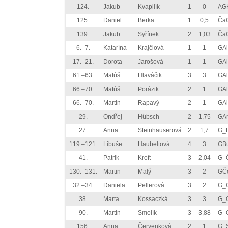
124.
Jakub
Kvapilík
1
0
AGK
125.
Daniel
Berka
1
0,5
Ča
139.
Jakub
Syřínek
2
1,03
Ča
6.–7.
Katarína
Krajčiová
1
1
GAl
17.–21.
Dorota
Jarošová
1
1
GAl
61.–63.
Matúš
Hlaváčik
3
3
GAl
66.–70.
Matúš
Porázik
2
1
GAl
66.–70.
Martin
Rapavý
2
1
GAl
29.
Ondřej
Hübsch
2
1,75
GA
27.
Anna
Steinhauserová
2
1,7
G_D
119.–121.
Libuše
Haubeltová
4
3
GB
41.
Patrik
Kroft
3
2,04
G_
130.–131.
Martin
Malý
3
2
GČe
32.–34.
Daniela
Pellerová
3
2
G_
38.
Marta
Kossaczká
3
3
G_
90.
Martin
Smolík
3
3,88
G_
156.
Anna
Červenková
2
1
G_S