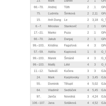
23.
Mark
Daniel
2
1
GPá
66.–70.
Andrej
Tóth
2
1
GPá
75.
Ľudmila
Šimková
2
2,11
GPá
15.
Anh Dung
Le
2
3,18
G_
6.–7.
Miroslav
Stankovič
2
1
GPo
17.–21.
Marko
Puza
2
1
GPo
66.–70.
Jakub
Dargaj
2
1
GPo
99.–103.
Kristína
Faguľová
4
3
GPo
57.–59.
Adéla
Kapicová
1
0
G_S
99.–103.
Marek
Šimáně
4
3
G_O
99.–103.
Matěj
Lébl
4
3
G_O
11.–12.
Tadeáš
Kučera
3
3
GJ
24.
Mark
Karpilovsky
3
3,45
GJ
55.
Dominik
Tělupil
4
5,02
GJ
64.
Vladimír
Sedláček
4
5,45
GJ
97.
Janča
Novotná
3
4,24
GJ
106.–107.
Jana
Sotáková
4
4,52
GJ