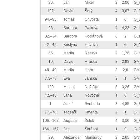
36.
Jan
Mikel
3
2,06
G_
127.
David
Šerý
4
3,67
G_
94.–95.
Tomáš
Chvosta
1
0
G_
96.
Barbora
Pálková
4
4,23
G_
32.–34.
Barbora
Kociánová
3
2
GLe
42.–45.
Kristýna
Ilievová
1
0
G_M
65.
Martin
Raszyk
2
1,76
G_K
10.
David
Hruška
3
2,98
GMi
48.–49.
Martin
Hora
2
2,6
GMi
77.–78.
Eva
Jánská
2
1
GMi
129.
Michal
Nožička
3
3,26
GMi
42.–45.
Jana
Novotná
1
0
G_
1.
Josef
Svoboda
3
4,85
G_F
77.–78.
Tadeáš
Kmenta
2
1
G_F
106.–107.
Augustin
Žídek
4
3,06
G_F
166.–167.
Jan
Škrábal
1
0
G_F
89.
Alexander
Mansurov
3
2,65
GN