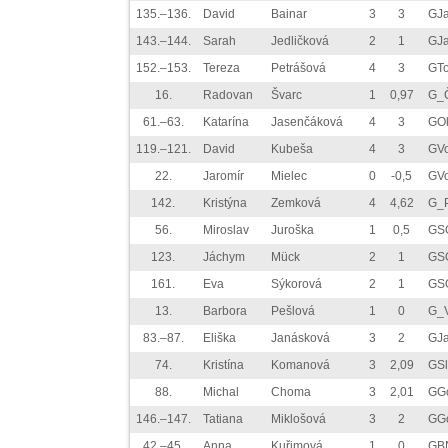
135.–136.
David
Bainar
3
3
GJ
143.–144.
Sarah
Jedličková
2
1
GJ
152.–153.
Tereza
Petrášová
4
3
GT
16.
Radovan
Švarc
1
0,97
G_
61.–63.
Katarína
Jasenčáková
4
3
GOk
119.–121.
David
Kubeša
4
3
GV
22.
Jaromír
Mielec
0
-0,5
GVo
142.
Kristýna
Zemková
4
4,62
G_P
56.
Miroslav
Juroška
1
0,5
GS
123.
Jáchym
Mück
2
1
GS
161.
Eva
Sýkorová
2
1
GS
13.
Barbora
Pešlová
1
0
G_V
83.–87.
Eliška
Janásková
3
2
GJ
74.
Kristína
Komanová
3
2,09
GS
88.
Michal
Choma
3
2,01
GGo
146.–147.
Tatiana
Miklošová
3
2
GGo
42.–45.
Anna
Kuřimová
1
0
GB