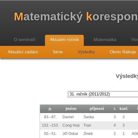
M
atematický
k
orespo
O semináři
Aktuální ročník
Matematika
Víc
Aktuální zadání
Série
Výsledky
Okolo Náboje
Výsledky
p.
jméno
příjmení
r.
koef.
83.–87.
Daniel
Saska
3
2
152.–153.
Cong Hop
Tran
4
3
50.–51.
Jiří Oskar
Zmek
2
1
AGK