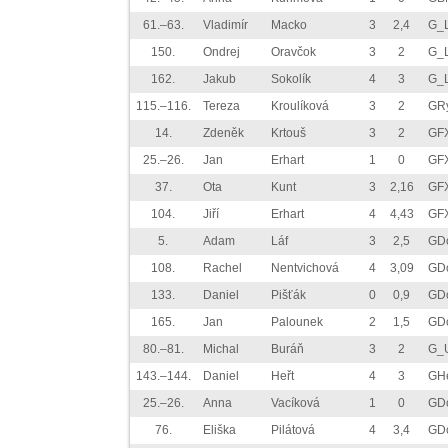
61.–63.
Vladimír
Macko
3
2,4
G_Ľ
150.
Ondrej
Oravčok
3
2
G_Ľ
162.
Jakub
Sokolík
4
3
G_Ľ
115.–116.
Tereza
Kroulíková
3
2
GR
14.
Zdeněk
Krtouš
3
2
GFX
25.–26.
Jan
Erhart
1
0
GFX
37.
Ota
Kunt
3
2,16
GFX
104.
Jiří
Erhart
4
4,43
GFX
5.
Adam
Láf
3
2,5
GD
108.
Rachel
Nentvichová
4
3,09
GD
133.
Daniel
Pišťák
0
0,9
GD
165.
Jan
Palounek
2
1,5
GD
80.–81.
Michal
Buráň
3
2
G_
143.–144.
Daniel
Heřt
4
3
GH
25.–26.
Anna
Vacíková
1
0
GDo
76.
Eliška
Pilátová
4
3,4
GDo