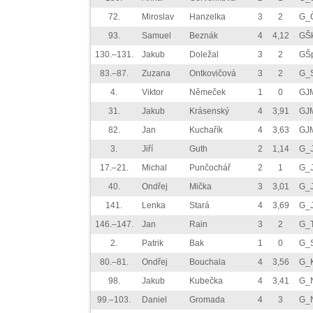
72.
Miroslav
Hanzelka
3
2
G_
93.
Samuel
Beznák
4
4,12
GŠk
130.–131.
Jakub
Doležal
3
2
GŠp
83.–87.
Zuzana
Ontkovičová
3
2
G_
4.
Viktor
Němeček
1
0
GJM
31.
Jakub
Krásenský
4
3,91
GJM
82.
Jan
Kuchařík
4
3,63
GJM
3.
Jiří
Guth
2
1,14
G_J
17.–21.
Michal
Punčochář
2
1
G_J
40.
Ondřej
Mička
3
3,01
G_J
141.
Lenka
Stará
4
3,69
G_J
146.–147.
Jan
Rain
3
2
G_T
2.
Patrik
Bak
1
0
G_
80.–81.
Ondřej
Bouchala
4
3,56
G_
98.
Jakub
Kubečka
4
3,41
G_
99.–103.
Daniel
Gromada
4
3
G_