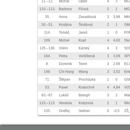
11.–12.
Michal
Opler
4
3
MG_
110.–113.
Barbora
Fiľová
2
1
MG_
35.
Anna
Zavadilová
3
3,99
MK
50.–51.
Kristýna
Šmídová
2
1
GM
114.
Tomáš
Jareš
1
0
PO
109.
Michal
Kopf
4
4,63
Sl
135.–136.
Vilém
Kárský
4
3
SO
164.
Petra
Vorlíčková
3
3,09
SPŠ
8.
Dominik
Teiml
3
2,69
ECo
149.
Chi Hang
Wang
3
3,52
EnI
71.
Štěpán
Procházka
1
0
GS
53.
Pavel
Kratochvíl
4
4,84
VOŠ
83.–87.
Lukáš
Balogh
3
2
Wa
110.–113.
Vendula
Kotyzová
2
1
Wi
155.
Ondřej
Sellner
0
-0,5
ZŠ_