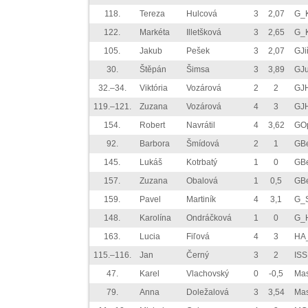
118.
Tereza
Hulcová
3
2,07
G_K
122.
Markéta
Illetšková
3
2,65
G_K
105.
Jakub
Pešek
3
2,07
GJi
30.
Štěpán
Šimsa
3
3,89
GJ
32.–34.
Viktória
Vozárová
2
2
GJ
119.–121.
Zuzana
Vozárová
4
3
GJ
154.
Robert
Navrátil
4
3,62
GO
92.
Barbora
Šmídová
2
1
GB
145.
Lukáš
Kotrbatý
1
0
GB
157.
Zuzana
Obalová
1
0,5
GB
159.
Pavel
Martiník
4
3,1
G_S
148.
Karolína
Ondráčková
1
0
G_H
163.
Lucia
Fiľová
4
3
HA
115.–116.
Jan
Černý
3
2
ISS
47.
Karel
Vlachovský
0
-0,5
Ma
79.
Anna
Doležalová
3
3,54
Ma