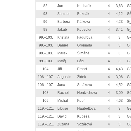
82.
Jan
Kuchařík
4
3,63
GJ
93.
Samuel
Beznák
4
4,12
GŠ
96.
Barbora
Pálková
4
4,23
G
98.
Jakub
Kubečka
4
3,41
G
99.–103.
Kristína
Faguľová
4
3
GP
99.–103.
Daniel
Gromada
4
3
G
99.–103.
Marek
Šimáně
4
3
G_
99.–103.
Matěj
Lébl
4
3
G_
104.
Jiří
Erhart
4
4,43
GF
106.–107.
Augustin
Žídek
4
3,06
G_
106.–107.
Jana
Sotáková
4
4,52
GJ
108.
Rachel
Nentvichová
4
3,09
GD
109.
Michal
Kopf
4
4,63
Sl
119.–121.
Libuše
Haubeltová
4
3
G
119.–121.
David
Kubeša
4
3
G
119.–121.
Zuzana
Vozárová
4
3
G