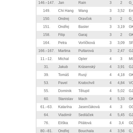
146.–147.
Jan
Rain
3
2
G_
149.
Chi Hang
Wang
3
3,52
En
150.
Ondrej
Oravčok
3
2
G_
151.
Ondřej
Basler
3
3,19
GK
158.
Filip
Garaj
3
2
GK
164.
Petra
Vorlíčková
3
3,09
SP
166.–167.
Martina
Pultarová
3
2,47
G
11.–12.
Michal
Opler
4
3
MG
31.
Jakub
Krásenský
4
3,91
GJ
39.
Tomáš
Rusý
4
4,18
GK
53.
Pavel
Kratochvíl
4
4,84
VO
55.
Dominik
Tělupil
4
5,02
GJ
60.
Stanislav
Mach
4
5,33
GK
61.–63.
Katarína
Jasenčáková
4
3
GO
64.
Vladimír
Sedláček
4
5,45
GJ
76.
Eliška
Pilátová
4
3,4
GD
80.–81.
Ondřej
Bouchala
4
3,56
G_