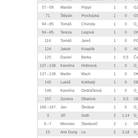
57.–59.
Marián
Poppr
1
0
G
71.
Štěpán
Procházka
1
0
G
94.–95.
Tomáš
Chvosta
1
0
G
94.–95.
Tereza
Legová
1
0
G
114.
Tomáš
Jareš
1
0
P
124.
Jakub
Kvapilík
1
0
AG
125.
Daniel
Berka
1
0,5
Č
137.–138.
Karolína
Hrdinová
1
0
G
137.–138.
Martin
Mach
1
0
GK
145.
Lukáš
Kotrbatý
1
0
G
148.
Karolína
Ondráčková
1
0
G_
157.
Zuzana
Obalová
1
0,5
G
166.–167.
Jan
Škrábal
1
0
G_
3.
Jiří
Guth
2
1,14
G_
6.–7.
Miroslav
Stankovič
2
1
GP
15.
Anh Dung
Le
2
3,18
G_