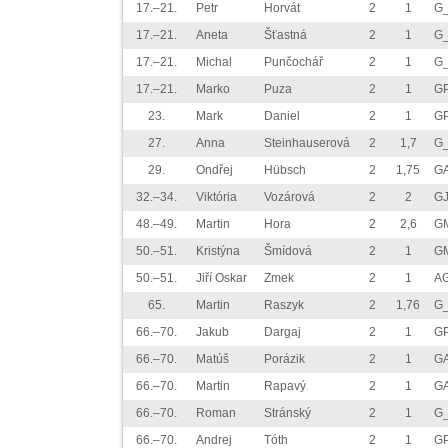
17.–21.
Petr
Horvát
2
1
G_
17.–21.
Aneta
Šťastná
2
1
G
17.–21.
Michal
Punčochář
2
1
G_
17.–21.
Marko
Puza
2
1
GP
23.
Mark
Daniel
2
1
GP
27.
Anna
Steinhauserová
2
1,7
G_
29.
Ondřej
Hübsch
2
1,75
G
32.–34.
Viktória
Vozárová
2
2
G
48.–49.
Martin
Hora
2
2,6
GM
50.–51.
Kristýna
Šmídová
2
1
G
50.–51.
Jiří Oskar
Zmek
2
1
AG
65.
Martin
Raszyk
2
1,76
G_
66.–70.
Jakub
Dargaj
2
1
GP
66.–70.
Matúš
Porázik
2
1
GA
66.–70.
Martin
Rapavý
2
1
GA
66.–70.
Roman
Stránský
2
1
G_
66.–70.
Andrej
Tóth
2
1
GP