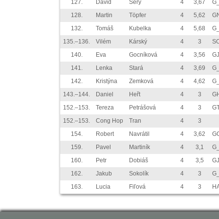
127.
David
Šerý
4
3,67
G
128.
Martin
Töpfer
4
5,62
GN
132.
Tomáš
Kubelka
4
5,68
G
135.–136.
Vilém
Kárský
4
3
S
140.
Eva
Gocníková
4
3,56
G
141.
Lenka
Stará
4
3,69
G_
142.
Kristýna
Zemková
4
4,62
G_
143.–144.
Daniel
Heřt
4
3
G
152.–153.
Tereza
Petrášová
4
3
G
152.–153.
Cong Hop
Tran
4
3
154.
Robert
Navrátil
4
3,62
G
159.
Pavel
Martiník
4
3,1
G_
160.
Petr
Dobiáš
4
3,5
G
162.
Jakub
Sokolík
4
3
G_
163.
Lucia
Fiľová
4
3
HA