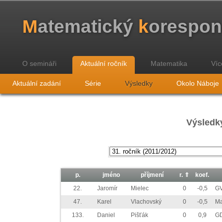
M
atematický
k
orespo
O semináři
Aktuální ročník
Matematika
Víc
Aktuální zadání
Série
Výsledky
Okolo Náboje
Výsledky
p.
jméno
příjmení
r.
⇑
koef.
22.
Jaromír
Mielec
0
-0,5
GV
47.
Karel
Vlachovský
0
-0,5
Ma
133.
Daniel
Pišťák
0
0,9
GD