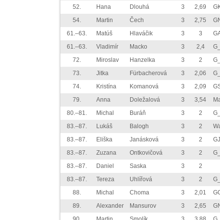
52.
Hana
Dlouhá
3
2,69
GK
54.
Martin
Čech
3
2,75
GN
61.–63.
Matúš
Hlaváčik
3
3
GA
61.–63.
Vladimír
Macko
3
2,4
G_
72.
Miroslav
Hanzelka
3
2
G_
73.
Jitka
Fürbacherová
3
2,06
G_
74.
Kristína
Komanová
3
2,09
GS
79.
Anna
Doležalová
3
3,54
Ma
80.–81.
Michal
Buráň
3
2
G_
83.–87.
Lukáš
Balogh
3
2
W
83.–87.
Eliška
Janásková
3
2
GJ
83.–87.
Zuzana
Ontkovičová
3
2
G_
83.–87.
Daniel
Saska
3
2
83.–87.
Tereza
Uhlířová
3
2
G
88.
Michal
Choma
3
2,01
GG
89.
Alexander
Mansurov
3
2,65
G
90.
Martin
Smolík
3
3,88
G