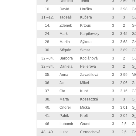
8.
Dominik
Teiml
3
2,69
EC
10.
David
Hruška
3
2,98
GM
11.–12.
Tadeáš
Kučera
3
3
GJ
14.
Zdeněk
Krtouš
3
2
GF
24.
Mark
Karpilovsky
3
3,45
GJ
28.
Martin
Sýkora
3
3,68
GN
30.
Štěpán
Šimsa
3
3,89
G
32.–34.
Barbora
Kociánová
3
2
GL
32.–34.
Daniela
Pellerová
3
2
G
35.
Anna
Zavadilová
3
3,99
M
36.
Jan
Mikel
3
2,06
G
37.
Ota
Kunt
3
2,16
GF
38.
Marta
Kossaczká
3
3
G
40.
Ondřej
Mička
3
3,01
G_
41.
Patrik
Kroft
3
2,04
G
46.
Lubomír
Grund
3
2,5
G_
48.–49.
Luisa
Černochová
3
2,6
GN