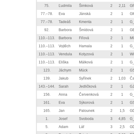
75.
Ľudmila
Šimková
2
2,11
GP
77.–78.
Eva
Jánská
2
1
GM
77.–78.
Tadeáš
Kmenta
2
1
G_
92.
Barbora
Šmídová
2
1
G
110.–113.
Barbora
Fiľová
2
1
MG
110.–113.
Vojtěch
Hamala
2
1
G_
110.–113.
Vendula
Kotyzová
2
1
Wi
110.–113.
Eliška
Málková
2
1
G_
123.
Jáchym
Mück
2
1
G
139.
Jakub
Syřínek
2
1,03
Č
143.–144.
Sarah
Jedličková
2
1
GJ
156.
Anna
Červenková
2
1
G_
161.
Eva
Sýkorová
2
1
G
165.
Jan
Palounek
2
1,5
GD
1.
Josef
Svoboda
3
4,85
G_
5.
Adam
Láf
3
2,5
GD