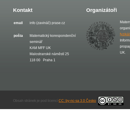
Kontakt
Organizátoři
Matem
email
info (zavináč) prase.cz
organ
fyziká
pošta
Matematický korespondenční
Inform
seminář
propa
KAM MFF UK
UK.
Malostranské náměstí 25
118 00 Praha 1
Obsah stránek je pod licencí
CC: by-nc-sa 3.0 Česko