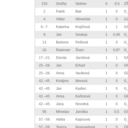
155.
Ondřej
Sellner
0
-0,5
ZŠ
2.
Patrik
Bak
1
0
G_
4.
Viktor
Němeček
1
0
GJ
6.–7.
Katarína
Krajčiová
1
1
GA
9.
Jan
Soukup
1
0,46
G_
13.
Barbora
Pešlová
1
0
G_
16.
Radovan
Švarc
1
0,97
G_
17.–21.
Dorota
Jarošová
1
1
GA
25.–26.
Jan
Erhart
1
0
GF
25.–26.
Anna
Vacíková
1
0
GD
42.–45.
Kristýna
Ilievová
1
0
G_
42.–45.
Jan
Kadlec
1
0
G_
42.–45.
Anna
Kuřimová
1
0
G
42.–45.
Jana
Novotná
1
0
G
56.
Miroslav
Juroška
1
0,5
G
57.–59.
Adéla
Kapicová
1
0
G_
57.–59.
Tereza
Novosadová
1
0
GB