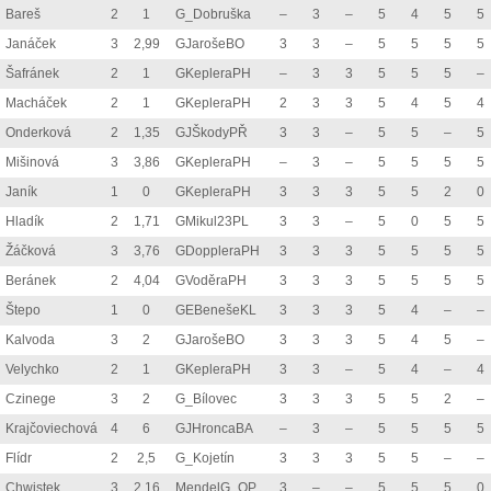
Bareš
2
1
G_Dobruška
–
3
–
5
4
5
5
Janáček
3
2,99
GJarošeBO
3
3
–
5
5
5
5
Šafránek
2
1
GKepleraPH
–
3
3
5
5
5
–
Macháček
2
1
GKepleraPH
2
3
3
5
4
5
4
Onderková
2
1,35
GJŠkodyPŘ
3
3
–
5
5
–
5
Mišinová
3
3,86
GKepleraPH
–
3
–
5
5
5
5
Janík
1
0
GKepleraPH
3
3
3
5
5
2
0
Hladík
2
1,71
GMikul23PL
3
3
–
5
0
5
5
Žáčková
3
3,76
GDoppleraPH
3
3
3
5
5
5
5
Beránek
2
4,04
GVoděraPH
3
3
3
5
5
5
5
Štepo
1
0
GEBenešeKL
3
3
3
5
4
–
–
Kalvoda
3
2
GJarošeBO
3
3
3
5
4
5
–
Velychko
2
1
GKepleraPH
3
3
–
5
4
–
4
Czinege
3
2
G_Bílovec
3
3
3
5
5
2
–
Krajčoviechová
4
6
GJHroncaBA
–
3
–
5
5
5
5
Flídr
2
2,5
G_Kojetín
3
3
3
5
5
–
–
Chwistek
3
2,16
MendelG_OP
3
–
–
5
5
5
0