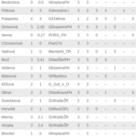
Bredichina
0
-0,5
GKepleraPH
3
3
–
–
–
–
–
Fiňková
4
3
GJeronýmLI
3
3
3
3
–
1
–
Patapeika
4
3
G41Minsk
1
2
3
5
2
–
0
Grinerová
3
2,18
GDoppleraPH
3
3
3
1
0
–
–
Verner
0
-0,27
PORG_PH
3
3
0
–
–
–
0
Chovancová
1
0
PiarGTn
3
3
–
–
–
–
–
Valtrová
1
0
MendelG_OP
2
3
0
1
0
–
–
Brož
3
3,41
GNadŠtolPH
3
3
2
4
–
–
–
Veškrna
2
1
GKepleraPH
3
3
–
–
1
–
–
Bátorová
3
2
GPBystrica
3
0
–
5
–
–
–
Křížová
2
1
G_Ústí_n_O
3
3
–
–
–
–
–
Otmar
3
2
GNadKavaPH
3
3
–
1
–
–
0
Doležalová
2
1
GUKlafárŽR
2
3
–
–
0
–
–
Harvalík
2
1
GMikul23PL
2
3
0
–
–
–
0
Mierva
3
2,1
GUKlafárŽR
3
3
–
–
–
–
–
Vosyka
3
2,4
GUKlafárŽR
3
3
–
–
–
–
–
Brecher
1
0
GKepleraPH
–
3
–
–
–
–
–