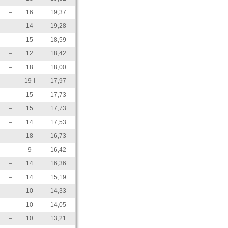
–
16
19,37
–
14
19,28
–
15
18,59
–
12
18,42
–
18
18,00
–
19-i
17,97
–
15
17,73
–
15
17,73
–
14
17,53
–
18
16,73
–
9
16,42
–
14
16,36
–
14
15,19
–
10
14,33
–
10
14,05
–
10
13,21