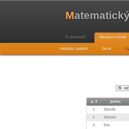
M
atematick
O semináři
Aktuální ročník
Aktuální zadání
Série
Vý
p.
⇑
jméno
1.
Zdeněk
2.
Samuel
3.
Eva