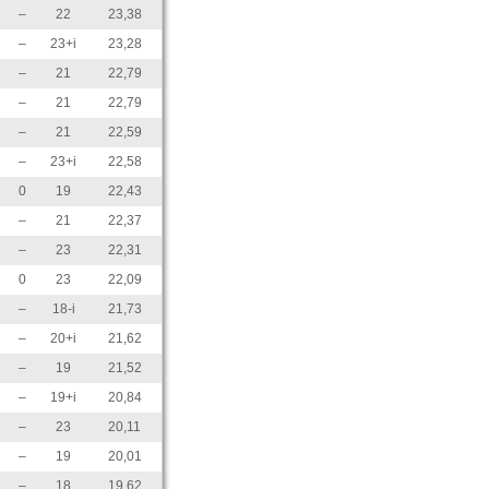
–
22
23,38
–
23+i
23,28
–
21
22,79
–
21
22,79
–
21
22,59
–
23+i
22,58
0
19
22,43
–
21
22,37
–
23
22,31
0
23
22,09
–
18-i
21,73
–
20+i
21,62
–
19
21,52
–
19+i
20,84
–
23
20,11
–
19
20,01
–
18
19,62