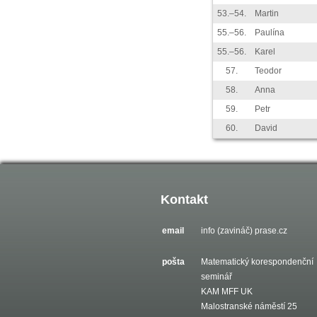
53.–54.
Martin
55.–56.
Paulína
55.–56.
Karel
57.
Teodor
58.
Anna
59.
Petr
60.
David
Kontakt
email
info (zavináč) prase.cz
pošta
Matematický korespondenční
seminář
KAM MFF UK
Malostranské náměstí 25