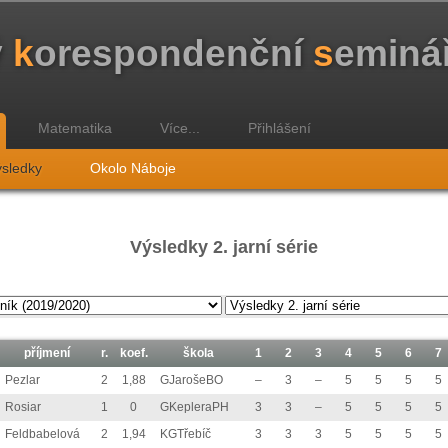
ý
k
orespondenční
s
eminá
Matematika
Více...
Přihlášení
sledky
Okolo Náboje
Výsledky 2. jarní série
příjmení
r.
koef.
škola
1
2
3
4
5
6
7
Pezlar
2
1,88
GJarošeBO
–
3
–
5
5
5
5
Rosiar
1
0
GKepleraPH
3
3
–
5
5
5
5
Feldbabelová
2
1,94
KGTřebíč
3
3
3
5
5
5
5