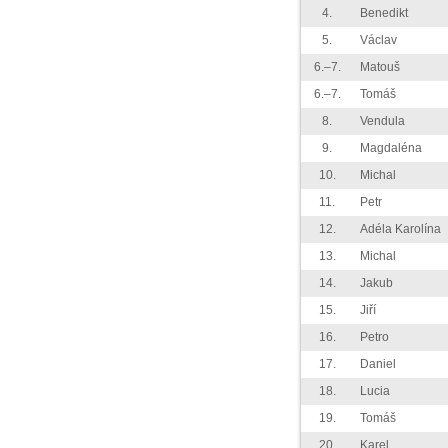
4.
Benedikt
5.
Václav
6.–7.
Matouš
6.–7.
Tomáš
8.
Vendula
9.
Magdaléna
10.
Michal
11.
Petr
12.
Adéla Karolína
13.
Michal
14.
Jakub
15.
Jiří
16.
Petro
17.
Daniel
18.
Lucia
19.
Tomáš
20.
Karel