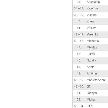
37.
Anastasia
38.–39.
Kateřina
38.–39.
Viktoria
40.
Klára
41.
Václav
42.–43.
Veronika
42.–43.
Michaela
44.
Mikuláš
45.
Lukáš
46.
Natália
47.
Adéla
48.
Antonín
49.–50.
Markéta Anna
49.–50.
Jiří
51.
Jáchym
52.
Michal
53.–54.
Filip