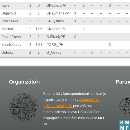
Kaifer
1
0
GKepleraPH
–
3
–
–
0
–
–
Dujavová
2
1
GRaymanaPV
3
–
–
–
–
–
–
Procházka
2
1
GPBystrica
3
–
–
–
–
–
–
Machart
2
1,06
GKepleraPH
–
3
–
–
–
–
–
Pecháčková
2
1
GJŠkodyPŘ
2
–
–
–
–
–
–
Khartskhaev
3
3,51
PORG_PH
–
–
–
–
3
–
–
Dubský
2
1
G_Ostrov
–
–
0
–
–
–
–
Organizátoři
Partn
Matematický korespondenční seminář je
organizovaný studenty
Matematicko-
fyzikální fakulty UK
pod záštitou
Informatického ústavu UK a Oddělení
propagace a mediální komunikace MFF
UK.