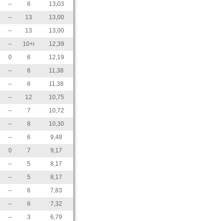
–
6
13,03
–
13
13,00
–
13
13,00
–
10+i
12,39
0
6
12,19
–
6
11,38
–
6
11,38
–
12
10,75
–
7
10,72
–
8
10,30
–
6
9,48
0
7
9,17
–
5
8,17
–
5
8,17
–
6
7,83
–
6
7,32
–
3
6,79