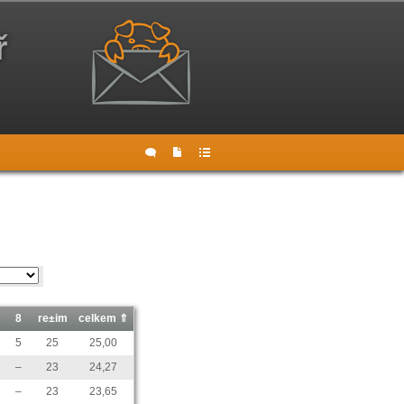
ř
8
re±im
celkem ⇑
5
25
25,00
–
23
24,27
–
23
23,65