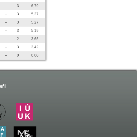
–
3
6,79
–
3
5,27
–
3
5,27
–
3
5,19
–
2
3,65
–
3
2,42
–
0
0,00
eři