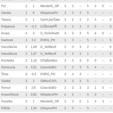
Fof
2
1
MendelG_OP
3
3
–
5
0
5
–
Hanika
1
0
GKepleraPH
3
3
3
5
–
–
–
Tabara
2
1
GymnJanŠabr
3
3
3
2
4
–
0
Poljaková
0
-0,3
GJŠkodyPŘ
3
3
3
3
0
–
0
Krupa
4
3
G_RožnRadh
3
3
3
5
4
0
–
Gaďurek
3
3,3
PORG_PH
1
3
–
5
5
–
5
Hanušková
2
1,68
G_VelMeziř
2
3
3
2
–
–
5
Hanušková
2
1,67
G_VelMeziř
3
3
3
1
–
–
5
Kochelka
2
1,18
GTajBanBys
3
3
3
5
0
–
0
Pernicová
3
3,51
GJarošeBO
3
3
3
5
4
–
–
Šíma
0
-0,5
PORG_PH
3
3
3
–
–
–
–
Sladký
3
2
GMikul23PL
3
3
3
5
–
–
–
Perout
3
2,6
GJarošeBO
2
3
3
3
1
3
–
Kvasničková
1
0,82
GKepleraPH
2
3
–
5
0
–
–
Pavelka
2
1
MendelG_OP
3
3
0
1
0
3
–
Pišťák
2
1,54
GHeyrovPH
2
3
–
5
–
–
–