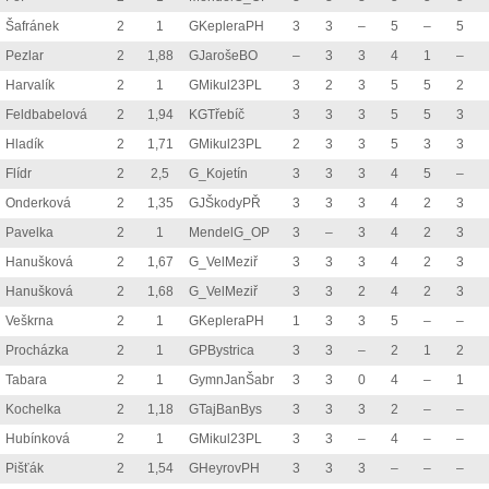
Šafránek
2
1
GKepleraPH
3
3
–
5
–
5
Pezlar
2
1,88
GJarošeBO
–
3
3
4
1
–
Harvalík
2
1
GMikul23PL
3
2
3
5
5
2
Feldbabelová
2
1,94
KGTřebíč
3
3
3
5
5
3
Hladík
2
1,71
GMikul23PL
2
3
3
5
3
3
Flídr
2
2,5
G_Kojetín
3
3
3
4
5
–
Onderková
2
1,35
GJŠkodyPŘ
3
3
3
4
2
3
Pavelka
2
1
MendelG_OP
3
–
3
4
2
3
Hanušková
2
1,67
G_VelMeziř
3
3
3
4
2
3
Hanušková
2
1,68
G_VelMeziř
3
3
2
4
2
3
Veškrna
2
1
GKepleraPH
1
3
3
5
–
–
Procházka
2
1
GPBystrica
3
3
–
2
1
2
Tabara
2
1
GymnJanŠabr
3
3
0
4
–
1
Kochelka
2
1,18
GTajBanBys
3
3
3
2
–
–
Hubínková
2
1
GMikul23PL
3
3
–
4
–
–
Pišťák
2
1,54
GHeyrovPH
3
3
3
–
–
–