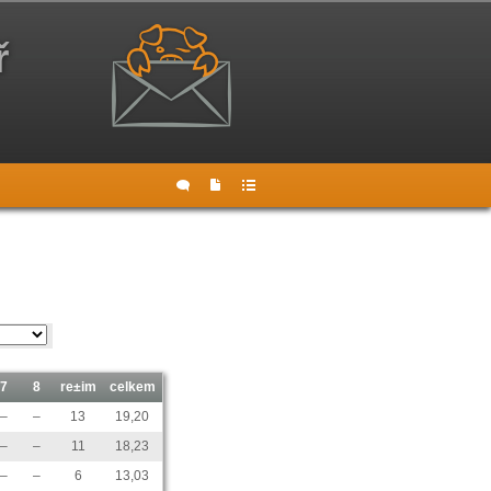
ř
7
8
re±im
celkem
–
–
13
19,20
–
–
11
18,23
–
–
6
13,03