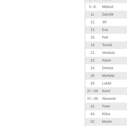
5.–6.
Matouš
11.
Zdeněk
12.
Jiří
13.
Eva
16.
Petr
19.
Tomáš
21.
Vendula
23.
Adam
24.
Denisa
28.
Markéta
34.
Lukáš
37.–38.
Karel
37.–38.
Alexandr
42.
Peter
44.
Klára
52.
Marek