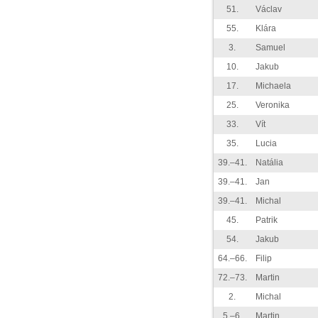
51.
Václav
55.
Klára
3.
Samuel
10.
Jakub
17.
Michaela
25.
Veronika
33.
Vít
35.
Lucia
39.–41.
Natália
39.–41.
Jan
39.–41.
Michal
45.
Patrik
54.
Jakub
64.–66.
Filip
72.–73.
Martin
2.
Michal
5.–6.
Martin