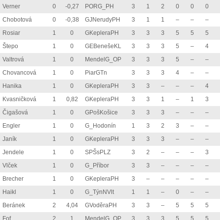
Verner
0
-0,27
PORG_PH
3
1
2
0
0
0
Chobotová
0
-0,38
GJNerudyPH
3
1
1
–
–
–
Rosiar
1
0
GKepleraPH
3
3
3
5
5
5
Štepo
1
0
GEBenešeKL
3
3
3
5
–
4
Valtrová
1
0
MendelG_OP
3
3
3
5
–
–
Chovancová
1
0
PiarGTn
3
3
3
4
–
–
Hanika
1
0
GKepleraPH
3
3
–
–
–
4
Kvasničková
1
0,82
GKepleraPH
3
3
1
–
1
3
Čigašová
1
0
GPošKošice
3
3
3
–
–
–
Engler
1
0
G_Hodonín
1
3
2
3
–
–
Janík
1
0
GKepleraPH
3
3
3
–
–
–
Jendele
1
0
SPŠsPLZ
3
2
–
–
–
3
Vlček
1
0
G_Příbor
3
3
–
–
–
–
Brecher
1
0
GKepleraPH
3
–
–
–
–
–
Haikl
1
0
G_TýnNVlt
1
1
–
0
–
–
Beránek
2
4,04
GVoděraPH
3
3
–
5
5
5
Fof
2
1
MendelG_OP
3
3
3
5
5
5