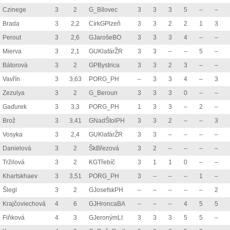
Czinege
3
2
G_Bílovec
3
3
3
5
–
–
Brada
3
2,2
CírkGPlzeň
3
3
2
2
1
3
Perout
3
2,6
GJarošeBO
3
3
3
4
–
–
Mierva
3
2,1
GUKlafárŽR
3
3
–
–
5
–
Bátorová
3
2
GPBystrica
3
3
2
3
–
–
Vavřín
3
3,63
PORG_PH
–
3
3
4
–
3
Zezulya
3
2
G_Beroun
3
3
3
0
–
–
Gaďurek
3
3,3
PORG_PH
1
3
3
–
2
–
Brož
3
3,41
GNadŠtolPH
3
3
2
–
–
3
Vosyka
3
2,4
GUKlafárŽR
3
3
–
–
–
–
Danielová
3
2
ŠkBřezová
3
2
–
–
–
–
Tržilová
3
2
KGTřebíč
3
1
1
0
–
–
Khartskhaev
3
3,51
PORG_PH
3
–
–
–
1
–
Šlegl
3
2
GJosefskPH
–
–
–
–
–
2
Krajčoviechová
4
6
GJHroncaBA
–
–
–
4
5
5
Fiňková
4
3
GJeronýmLI
3
3
3
5
5
–