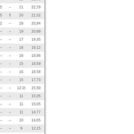
5
–
21
22,79
5
5
20
21,52
2
–
18
20,84
–
–
19
20,69
–
–
17
19,35
–
–
18
19,12
–
–
16
18,96
–
–
15
18,59
–
–
16
18,58
–
–
15
17,73
–
–
12-2i
15,50
–
–
11
15,05
–
–
11
15,05
–
–
11
14,77
–
–
10
14,05
–
–
9
12,15