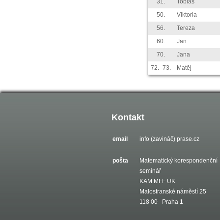
31.
Tobiáš
50.
Viktoria
56.
Tereza
60.
Jan
70.
Jana
72.–73.
Matěj
Kontakt
email
info (zavináč) prase.cz
pošta
Matematický korespondenční
seminář
KAM MFF UK
Malostranské náměstí 25
118 00 Praha 1