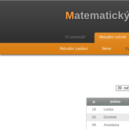
M
atematick
O semináři
Aktuální ročník
Aktuální zadání
Série
Vý
p.
jméno
18.
Lenka
26.
Dominik
49.
Anastasia