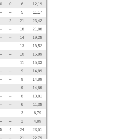
0
0
6
12,19
–
–
5
11,17
–
2
21
23,42
–
–
18
21,88
–
–
14
19,28
–
–
13
18,52
–
–
10
15,89
–
–
11
15,33
–
–
9
14,89
–
–
9
14,89
–
–
9
14,89
–
–
8
13,81
–
–
6
11,38
–
–
3
6,79
–
–
2
4,89
5
4
24
23,51
–
–
21
22,79