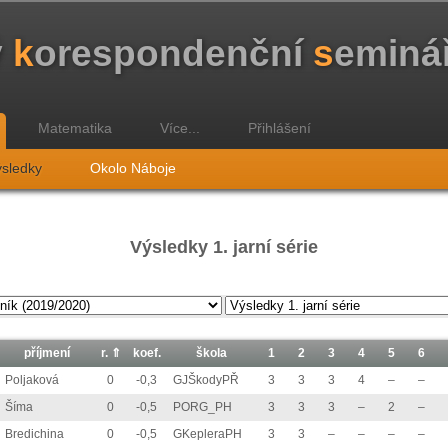
ý
k
orespondenční
s
eminá
Matematika
Více...
Přihlášení
sledky
Okolo Náboje
Výsledky 1. jarní série
příjmení
r.
⇑
koef.
škola
1
2
3
4
5
6
Poljaková
0
-0,3
GJŠkodyPŘ
3
3
3
4
–
–
Šíma
0
-0,5
PORG_PH
3
3
3
–
2
–
Bredichina
0
-0,5
GKepleraPH
3
3
–
–
–
–