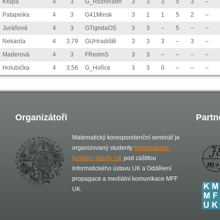
Krupa
4
3
G_RožnRadh
3
3
3
5
3
–
Patapeika
4
3
G41Minsk
3
1
1
5
2
–
Juráňová
4
3
GTigridaOS
3
3
–
5
–
–
Nekarda
4
3,79
GUHradiště
3
3
3
–
3
–
Maderová
4
3
FRedmS
3
3
–
–
–
–
Holubička
4
3,56
G_Hořice
3
3
0
–
–
–
Organizátoři
Partn
Matematický korespondenční seminář je
organizovaný studenty
Matematicko-
fyzikální fakulty UK
pod záštitou
Informatického ústavu UK a Oddělení
propagace a mediální komunikace MFF
UK.