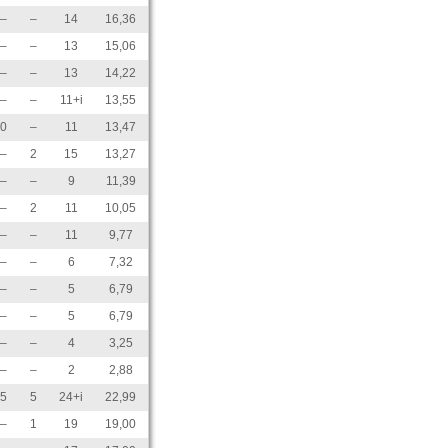
–
–
14
16,36
–
–
13
15,06
–
–
13
14,22
–
–
11+i
13,55
0
–
11
13,47
–
2
15
13,27
–
–
9
11,39
–
2
11
10,05
–
–
11
9,77
–
–
6
7,32
–
–
5
6,79
–
–
5
6,79
–
–
4
3,25
–
–
2
2,88
5
5
24+i
22,99
–
1
19
19,00