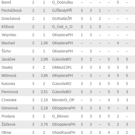
Bareš
2
1
G_Dobruška
–
–
–
–
5
–
Pecháčková
2
1
GJŠkodyPŘ
3
3
1
–
–
–
Doležalová
2
1
GUKlafárŽR
3
1
2
–
–
–
Křížová
2
1
G_Ústí_n_O
3
1
0
–
–
–
Velychko
2
1
GKepleraPH
1
3
–
–
–
–
Machart
2
1,06
GKepleraPH
–
–
–
–
4
–
Šícho
2
1
GKepleraPH
–
3
–
–
–
–
Janáček
3
2,99
GJarošeBO
3
2
–
5
5
5
Sladký
3
2
GMikul23PL
3
3
3
5
5
5
Mišinová
3
3,86
GKepleraPH
–
3
–
4
5
5
Kalvoda
3
2
GJarošeBO
3
2
3
5
5
5
Pernicová
3
3,51
GJarošeBO
3
3
–
5
5
3
Chwistek
3
2,16
MendelG_OP
–
3
–
4
3
3
Grinerová
3
2,18
GDoppleraPH
3
3
3
5
–
3
Postava
3
2
G_Bílovec
3
3
3
5
2
–
Žáčková
3
3,76
GDoppleraPH
3
3
–
5
2
3
Otmar
3
2
GNadKavaPH
3
3
3
4
2
2