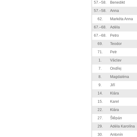
57.–58.
Benedikt
57.–58.
Anna
62.
Markéta Anna
67.–68.
Adéla
67.–68.
Petro
69.
Teodor
71.
Petr
1.
Václav
7.
Ondřej
8.
Magdaléna
9.
Jiří
14.
Klára
15.
Karel
22.
Klára
27.
Štěpán
29.
Adéla Karolína
30.
Antonín