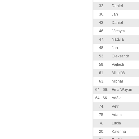
32.
Daniel
36.
Jan
43.
Daniel
46.
Jáchym
47.
Natália
48.
Jan
53.
Oleksandr
59.
Vojtěch
61.
Mikuláš
63.
Michal
64.–66.
Ema Wayan
64.–66.
Adéla
74.
Petr
75.
Adam
4.
Lucia
20.
Kateřina