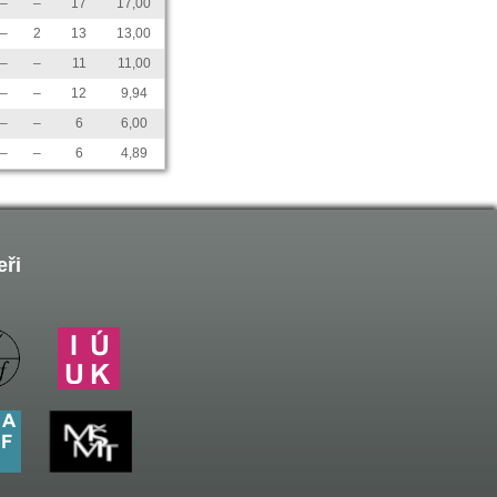
–
–
17
17,00
–
2
13
13,00
–
–
11
11,00
–
–
12
9,94
–
–
6
6,00
–
–
6
4,89
eři