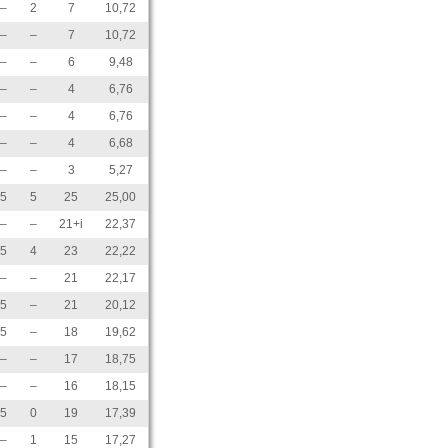
–
2
7
10,72
–
–
7
10,72
–
–
6
9,48
–
–
4
6,76
–
–
4
6,76
–
–
4
6,68
–
–
3
5,27
5
5
25
25,00
–
–
21+i
22,37
5
4
23
22,22
–
–
21
22,17
5
–
21
20,12
5
–
18
19,62
–
–
17
18,75
–
–
16
18,15
5
0
19
17,39
–
1
15
17,27