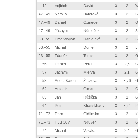
42.
Vojtěch
David
3
2
W
47.–49.
Natália
Bátorová
3
2
G
47.–49.
Daniel
Czinege
3
2
G
47.–49.
Jáchym
Němeček
3
2
S
53.–55.
Ema Wayan
Danielová
3
2
Š
53.–55.
Michal
Döme
3
2
L
53.–55.
Zdeněk
Tomis
3
2
G
56.
Daniel
Perout
3
2,6
G
57.
Jáchym
Mierva
3
2,1
G
58.
Adéla Karolína
Žáčková
3
3,76
G
62.
Antonín
Otmar
3
2
G
63.
Jan
Růžička
3
2
G
64.
Petr
Khartskhaev
3
3,51
P
71.–73.
Dora
Cidlinská
3
2
K
71.–73.
Huu Quy
Nguyen
3
2
G
74.
Michal
Vosyka
3
2,4
G