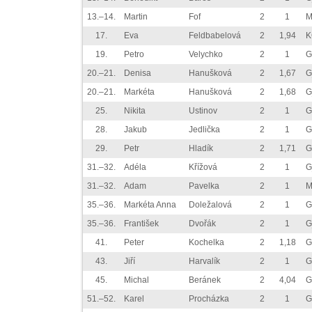
13.–14.
Martin
Fof
2
1
M
17.
Eva
Feldbabelová
2
1,94
K
19.
Petro
Velychko
2
1
G
20.–21.
Denisa
Hanušková
2
1,67
G
20.–21.
Markéta
Hanušková
2
1,68
G
25.
Nikita
Ustinov
2
1
G
28.
Jakub
Jedlička
2
1
G
29.
Petr
Hladík
2
1,71
G
31.–32.
Adéla
Křížová
2
1
G
31.–32.
Adam
Pavelka
2
1
M
35.–36.
Markéta Anna
Doležalová
2
1
G
35.–36.
František
Dvořák
2
1
G
41.
Peter
Kochelka
2
1,18
G
43.
Jiří
Harvalík
2
1
G
45.
Michal
Beránek
2
4,04
G
51.–52.
Karel
Procházka
2
1
G