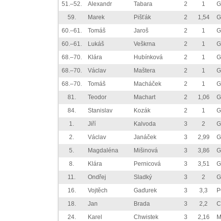
51.–52.
Alexandr
Tabara
2
1
G
59.
Marek
Pišťák
2
1,54
G
60.–61.
Tomáš
Jaroš
2
1
G
60.–61.
Lukáš
Veškrna
2
1
G
68.–70.
Klára
Hubínková
2
1
G
68.–70.
Václav
Maštera
2
1
G
68.–70.
Tomáš
Macháček
2
1
G
81.
Teodor
Machart
2
1,06
G
84.
Stanislav
Kozák
2
1
G
1.
Jiří
Kalvoda
3
2
G
2.
Václav
Janáček
3
2,99
G
5.
Magdaléna
Mišinová
3
3,86
G
8.
Klára
Pernicová
3
3,51
G
11.
Ondřej
Sladký
3
2
G
16.
Vojtěch
Gaďurek
3
3,3
P
18.
Jan
Brada
3
2,2
C
24.
Karel
Chwistek
3
2,16
M