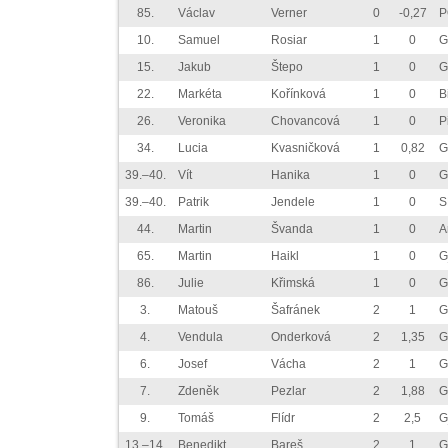
85.
Václav
Verner
0
-0,27
P
10.
Samuel
Rosiar
1
0
G
15.
Jakub
Štepo
1
0
G
22.
Markéta
Kořínková
1
0
B
26.
Veronika
Chovancová
1
0
P
34.
Lucia
Kvasničková
1
0,82
G
39.–40.
Vít
Hanika
1
0
G
39.–40.
Patrik
Jendele
1
0
S
44.
Martin
Švanda
1
0
A
65.
Martin
Haikl
1
0
G
86.
Julie
Křimská
1
0
G
3.
Matouš
Šafránek
2
1
G
4.
Vendula
Onderková
2
1,35
G
6.
Josef
Vácha
2
1
G
7.
Zdeněk
Pezlar
2
1,88
G
9.
Tomáš
Flídr
2
2,5
G
13.–14.
Benedikt
Bareš
2
1
G