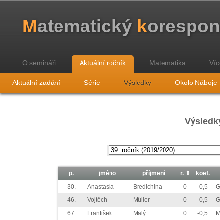
M
atematický
k
orespo
O semináři
Aktuální ročník
Matematika
Víc
Aktuální zadání
Série
Výsledky
Okolo Náboje
Výsledky
p.
jméno
příjmení
r.
⇑
koef.
30.
Anastasia
Bredichina
0
-0,5
G
46.
Vojtěch
Müller
0
-0,5
G
67.
František
Malý
0
-0,5
M