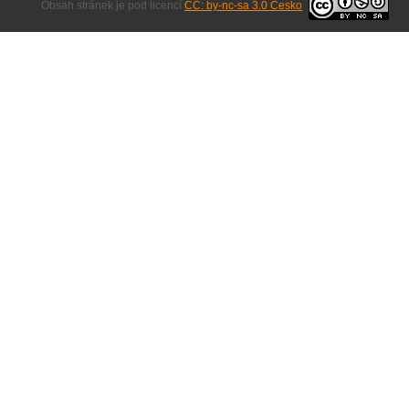
Obsah stránek je pod licencí
CC: by-nc-sa 3.0 Česko