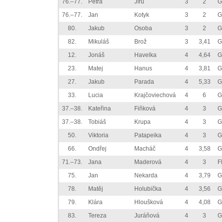
76.–77.
Petra
Jírů
3
2
G
76.–77.
Jan
Kotyk
3
2
G
80.
Jakub
Osoba
3
2
G
82.
Mikuláš
Brož
3
3,41
G
12.
Jonáš
Havelka
4
4,64
G
23.
Matej
Hanus
4
3,81
G
27.
Jakub
Parada
4
5,33
G
33.
Lucia
Krajčoviechová
4
6
G
37.–38.
Kateřina
Fiňková
4
3
G
37.–38.
Tobiáš
Krupa
4
3
G
50.
Viktoria
Patapeika
4
3
G
66.
Ondřej
Macháč
4
3,58
G
71.–73.
Jana
Maderová
4
3
F
75.
Jan
Nekarda
4
3,79
G
78.
Matěj
Holubička
4
3,56
G
79.
Klára
Hloušková
4
4,08
G
83.
Tereza
Juráňová
4
3
G