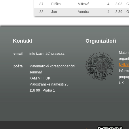
87.
Eliška
Vítková
4
3,03
G
88.
Jan
Vondra
4
3,39
G
Kontakt
Organizátoři
Matem
email
info (zavináč) prase.cz
organ
fyziká
pošta
Matematický korespondenční
Inform
seminář
propa
KAM MFF UK
UK.
Malostranské náměstí 25
118 00 Praha 1