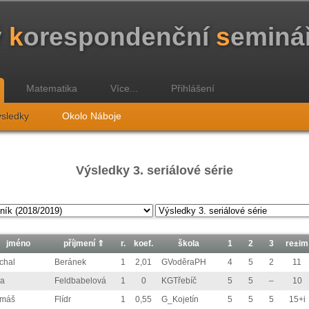
ý
k
orespondenční
s
eminá
Matematika
Více...
Přihlášení
sledky
Okolo Náboje
Výsledky 3. seriálové série
jméno
příjmení ⇑
r.
koef.
škola
1
2
3
re±im
chal
Beránek
1
2,01
GVoděraPH
4
5
2
11
a
Feldbabelová
1
0
KGTřebíč
5
5
–
10
omáš
Flídr
1
0,55
G_Kojetín
5
5
5
15+i