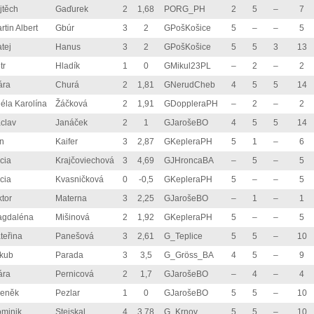
jtěch
Gaďurek
2
1,68
PORG_PH
2
5
–
7
rtin Albert
Gbúr
3
2
GPošKošice
5
–
–
5
tej
Hanus
3
2
GPošKošice
5
5
3
13
tr
Hladík
1
0
GMikul23PL
–
2
–
2
ára
Churá
2
1,81
GNerudCheb
4
5
5
14
éla Karolína
Žáčková
2
1,91
GDoppleraPH
–
2
–
2
clav
Janáček
2
1
GJarošeBO
4
5
5
14
n
Kaifer
3
2,87
GKepleraPH
5
1
–
6
cia
Krajčoviechová
3
4,69
GJHroncaBA
–
5
–
5
cia
Kvasničková
0
-0,5
GKepleraPH
5
–
–
5
ktor
Materna
3
2,25
GJarošeBO
–
1
–
1
gdaléna
Mišinová
2
1,92
GKepleraPH
5
–
–
5
teřina
Panešová
3
2,61
G_Teplice
5
5
–
10
kub
Parada
3
3,5
G_Gröss_BA
4
5
–
9
ára
Pernicová
2
1,7
GJarošeBO
–
4
–
4
eněk
Pezlar
1
0
GJarošeBO
5
5
–
10
minik
Stejskal
4
3,78
G_Krnov
5
5
–
10