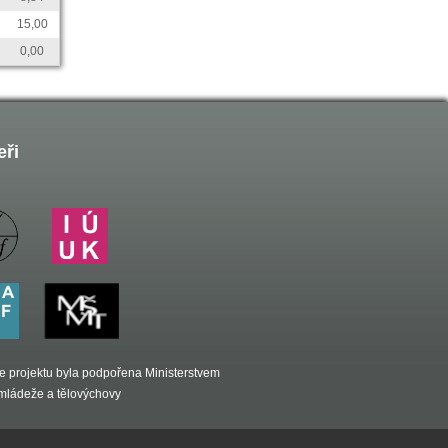
15,00
0,00
eři
e projektu byla podpořena Ministerstvem
, mládeže a tělovýchovy