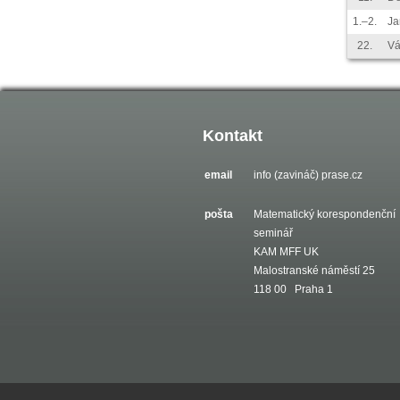
1.–2.
Ja
22.
Vá
Kontakt
email
info (zavináč) prase.cz
pošta
Matematický korespondenční
seminář
KAM MFF UK
Malostranské náměstí 25
118 00 Praha 1