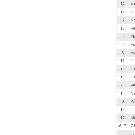
12.
Vo
15.
Ma
5.
Ma
18.
Pe
4.
Kl
20.
Ad
3.
Vá
16.
Ja
19.
Lu
10.
Lu
21.
Vi
14.
Ma
9.
Ka
13.
Ja
17.
Kl
6.–7.
Zd
11.
Do