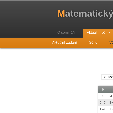
M
atematick
O semináři
Aktuální ročník
Aktuální zadání
Série
Vý
p.
8.
Mi
6.–7.
Ev
1.–2.
T