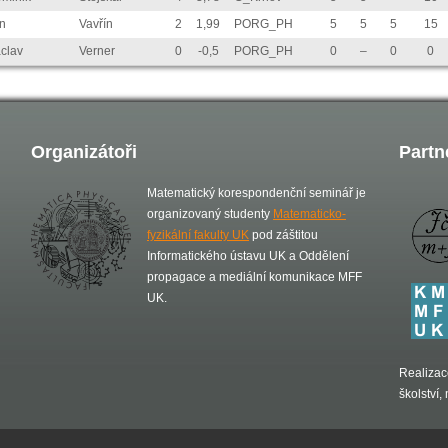
n
Vavřín
2
1,99
PORG_PH
5
5
5
15
clav
Verner
0
-0,5
PORG_PH
0
–
0
0
Organizátoři
Partn
Matematický korespondenční seminář je
organizovaný studenty
Matematicko-
fyzikální fakulty UK
pod záštitou
Informatického ústavu UK a Oddělení
propagace a mediální komunikace MFF
UK.
Realizac
školství