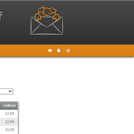
ř
celkem
12,05
12,66
15,00