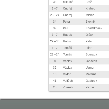
38.
Mikuláš
Brož
1.–7.
Ondřej
Krabec
23.–24.
Ondřej
Mišina
34.
Peter
Školník
39.
Petr
Khartskhaev
1.–7.
Radek
Olšák
29.–30.
Robin
Palán
1.–7.
Tomáš
Flídr
23.–24.
Tomáš
Sourada
8.
Václav
Janáček
32.
Václav
Verner
10.
Viktor
Materna
41.
Vojtěch
Gaďurek
25.
Zdeněk
Pezlar