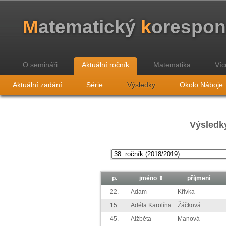
M
atematický
k
orespo
O semináři
Aktuální ročník
Matematika
Víc
Aktuální zadání
Série
Výsledky
Okolo Náboje
Výsledky
p.
jméno ⇑
příjmení
22.
Adam
Křivka
15.
Adéla Karolína
Žáčková
45.
Alžběta
Manová