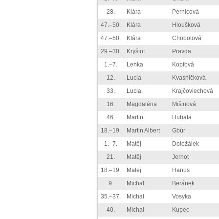
28.
Klára
Pernicová
47.–50.
Klára
Hloušková
47.–50.
Klára
Chobotová
29.–30.
Kryštof
Pravda
1.–7.
Lenka
Kopfová
12.
Lucia
Kvasničková
33.
Lucia
Krajčoviechová
16.
Magdaléna
Mišinová
46.
Martin
Hubata
18.–19.
Martin Albert
Gbúr
1.–7.
Matěj
Doležálek
21.
Matěj
Jerhot
18.–19.
Matej
Hanus
9.
Michal
Beránek
35.–37.
Michal
Vosyka
40.
Michal
Kupec