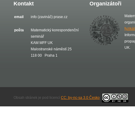
Kontakt
Organizátoři
Matem
email
info (zavináč) prase.cz
organ
fyziká
pošta
Matematický korespondenční
Inform
seminář
propa
KAM MFF UK
UK.
Malostranské náměstí 25
118 00 Praha 1
Obsah stránek je pod licencí
CC: by-nc-sa 3.0 Česko