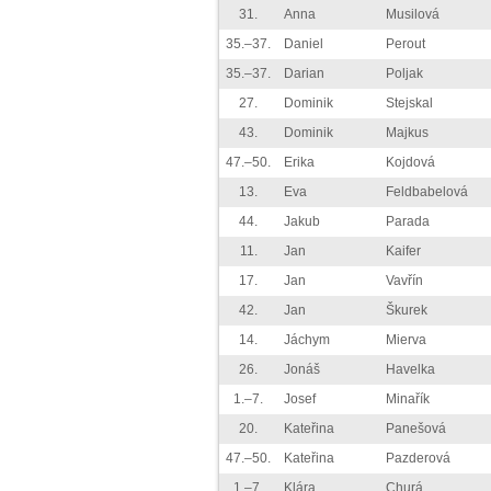
31.
Anna
Musilová
35.–37.
Daniel
Perout
35.–37.
Darian
Poljak
27.
Dominik
Stejskal
43.
Dominik
Majkus
47.–50.
Erika
Kojdová
13.
Eva
Feldbabelová
44.
Jakub
Parada
11.
Jan
Kaifer
17.
Jan
Vavřín
42.
Jan
Škurek
14.
Jáchym
Mierva
26.
Jonáš
Havelka
1.–7.
Josef
Minařík
20.
Kateřina
Panešová
47.–50.
Kateřina
Pazderová
1.–7.
Klára
Churá