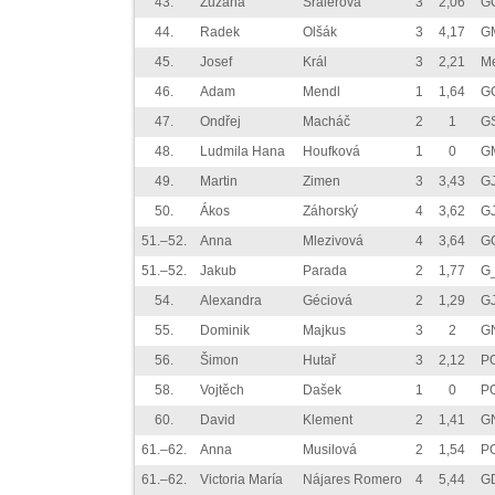
43.
Zuzana
Šraierová
3
2,06
G
44.
Radek
Olšák
3
4,17
G
45.
Josef
Král
3
2,21
M
46.
Adam
Mendl
1
1,64
G
47.
Ondřej
Macháč
2
1
GS
48.
Ludmila Hana
Houfková
1
0
G
49.
Martin
Zimen
3
3,43
GJ
50.
Ákos
Záhorský
4
3,62
G
51.–52.
Anna
Mlezivová
4
3,64
G
51.–52.
Jakub
Parada
2
1,77
G
54.
Alexandra
Géciová
2
1,29
G
55.
Dominik
Majkus
3
2
G
56.
Šimon
Hutař
3
2,12
P
58.
Vojtěch
Dašek
1
0
P
60.
David
Klement
2
1,41
G
61.–62.
Anna
Musilová
2
1,54
P
61.–62.
Victoria María
Nájares Romero
4
5,44
G