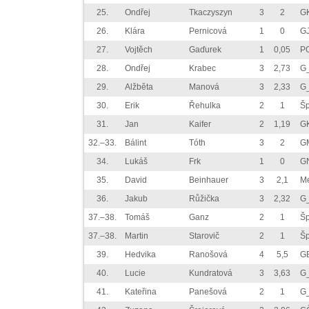
25.
Ondřej
Tkaczyszyn
3
2
G
26.
Klára
Pernicová
1
0
G
27.
Vojtěch
Gaďurek
1
0,05
P
28.
Ondřej
Krabec
3
2,73
G
29.
Alžběta
Manová
3
2,33
G
30.
Erik
Řehulka
2
1
Š
31.
Jan
Kaifer
2
1,19
G
32.–33.
Bálint
Tóth
3
2
G
34.
Lukáš
Frk
1
0
G
35.
David
Beinhauer
3
2,1
M
36.
Jakub
Růžička
3
2,32
G
37.–38.
Tomáš
Ganz
2
1
Š
37.–38.
Martin
Starovič
2
1
Š
39.
Hedvika
Ranošová
4
5,5
G
40.
Lucie
Kundratová
3
3,63
G
41.
Kateřina
Panešová
2
1
G_