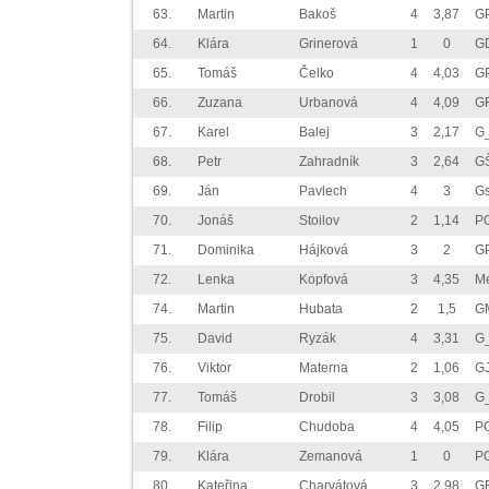
63.
Martin
Bakoš
4
3,87
GP
64.
Klára
Grinerová
1
0
G
65.
Tomáš
Čelko
4
4,03
GP
66.
Zuzana
Urbanová
4
4,09
GF
67.
Karel
Balej
3
2,17
G
68.
Petr
Zahradník
3
2,64
G
69.
Ján
Pavlech
4
3
G
70.
Jonáš
Stoilov
2
1,14
P
71.
Dominika
Hájková
3
2
GP
72.
Lenka
Kopfová
3
4,35
M
74.
Martin
Hubata
2
1,5
G
75.
David
Ryzák
4
3,31
G_
76.
Viktor
Materna
2
1,06
G
77.
Tomáš
Drobil
3
3,08
G
78.
Filip
Chudoba
4
4,05
P
79.
Klára
Zemanová
1
0
P
80.
Kateřina
Charvátová
3
2,98
G