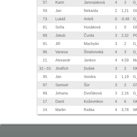
57.
Karin
Janovjaková
4
3
G
59.
Jan
Nekarda
2
1,21
GU
73.
Lukáš
Antoš
0
-0,48
G_
81.
Soňa
Husáková
1
0
G
89.
Jakub
Čurda
3
2,32
P
91.
Jiří
Machyán
3
2
G
96.
Vanesa
Šmahovská
4
3
G
21.
Alexandr
Jankov
4
4,59
Ma
32.–33.
Jindřich
Dušek
3
2
G
95.
Jan
Vondra
2
1,19
G
97.
Samuel
Šúr
3
2
G
99.
Johana
Dvořáková
3
2,16
G_
17.
Danil
Koževnikov
4
6
G
24.
Martin
Raška
4
3,78
W