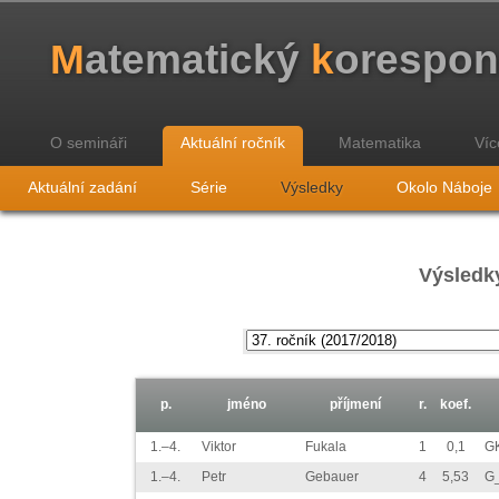
M
atematický
k
orespo
O semináři
Aktuální ročník
Matematika
Víc
Aktuální zadání
Série
Výsledky
Okolo Náboje
Výsledky
p.
jméno
příjmení
r.
koef.
1.–4.
Viktor
Fukala
1
0,1
G
1.–4.
Petr
Gebauer
4
5,53
G_