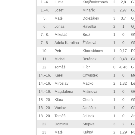
1.–4.
Lucia
Krajčoviechová
2
2,8
G
1.–4.
Josef
Minařík
3
2,97
G
5.
Matěj
Doležálek
3
3,7
G
6.
Jonáš
Havelka
2
1
G
7.–8.
Mikuláš
Brož
1
0
G
7.–8.
Adéla Karolína
Žáčková
1
0
G
10.
Petr
Khartskhaev
1
0,17
P
11.
Michal
Beránek
0
0,48
G
12.
Tomáš
Flídr
0
-0,46
G_
14.–16.
Karel
Chwistek
1
0
M
14.–16.
Miroslav
Macko
2
1,32
L
14.–16.
Magdaléna
Mišinová
1
0
G
18.–20.
Klára
Churá
1
0
G
18.–20.
Václav
Janáček
1
0
G
18.–20.
Tomáš
Jelínek
1
0
Ar
22.
Dominik
Stejskal
3
2
G
23.
Matěj
Krátký
2
1,29
P