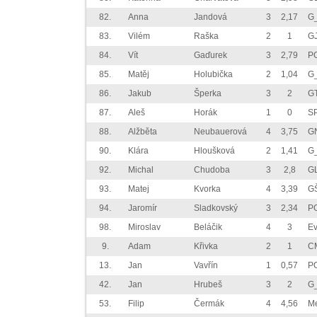
82.
Anna
Jandová
3
2,17
G
83.
Vilém
Raška
2
1
G
84.
Vít
Gaďurek
3
2,79
P
85.
Matěj
Holubička
2
1,04
G_
86.
Jakub
Šperka
3
2
G
87.
Aleš
Horák
1
0
SP
88.
Alžběta
Neubauerová
4
3,75
G
90.
Klára
Hloušková
2
1,41
G_
92.
Michal
Chudoba
3
2,8
G
93.
Matej
Kvorka
4
3,39
G
94.
Jaromír
Sladkovský
3
2,34
P
98.
Miroslav
Beláčik
4
3
E
9.
Adam
Křivka
2
1
C
13.
Jan
Vavřín
1
0,57
P
42.
Jan
Hrubeš
3
2
G
53.
Filip
Čermák
4
4,56
M