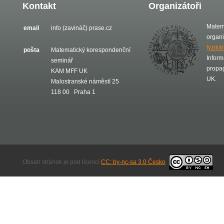
Kontakt
Organizátoři
Matem
email
info (zavináč) prase.cz
organ
fyziká
pošta
Matematický korespondenční
Inform
seminář
propa
KAM MFF UK
UK.
Malostranské náměstí 25
118 00 Praha 1
Obsah stránek je pod licencí
CC: by-nc-sa 3.0 Česko