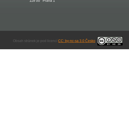
118 00 Praha 1
Obsah stránek je pod licencí
CC: by-nc-sa 3.0 Česko