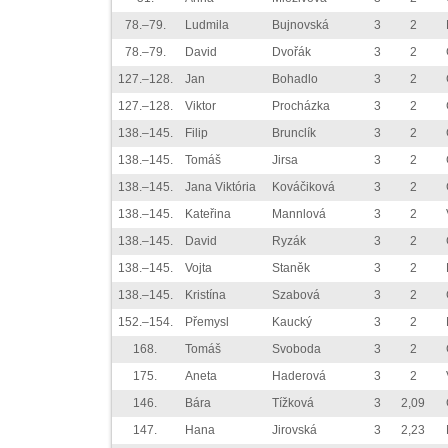
78.–79.
Ludmila
Bujnovská
3
2
78.–79.
David
Dvořák
3
2
127.–128.
Jan
Bohadlo
3
2
127.–128.
Viktor
Procházka
3
2
138.–145.
Filip
Brunclík
3
2
138.–145.
Tomáš
Jirsa
3
2
138.–145.
Jana Viktória
Kováčiková
3
2
138.–145.
Kateřina
Mannlová
3
2
138.–145.
David
Ryzák
3
2
138.–145.
Vojta
Staněk
3
2
138.–145.
Kristína
Szabová
3
2
152.–154.
Přemysl
Kaucký
3
2
168.
Tomáš
Svoboda
3
2
175.
Aneta
Haderová
3
2
146.
Bára
Tížková
3
2,09
147.
Hana
Jirovská
3
2,23