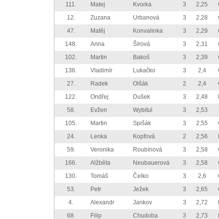
111.
Matej
Kvorka
3
2,25
12.
Zuzana
Urbanová
3
2,28
47.
Matěj
Konvalinka
3
2,29
148.
Anna
Šírová
3
2,31
102.
Martin
Bakoš
3
2,39
136.
Vladimír
Lukačko
3
2,4
27.
Radek
Olšák
2
2,4
122.
Ondřej
Dušek
3
2,48
58.
Evžen
Wybitul
3
2,53
105.
Martin
Spišák
3
2,55
24.
Lenka
Kopfová
2
2,56
59.
Veronika
Roubínová
3
2,58
166.
Alžběta
Neubauerová
3
2,58
130.
Tomáš
Čelko
3
2,6
53.
Petr
Ježek
3
2,65
4.
Alexandr
Jankov
3
2,72
68.
Filip
Chudoba
3
2,73