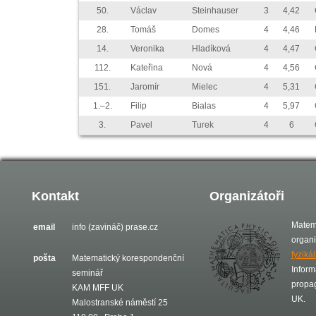
50.
Václav
Steinhauser
3
4,42
28.
Tomáš
Domes
4
4,46
14.
Veronika
Hladíková
4
4,47
112.
Kateřina
Nová
4
4,56
151.
Jaromír
Mielec
4
5,31
1.–2.
Filip
Bialas
4
5,97
3.
Pavel
Turek
4
6
Kontakt
Organizátoři
Matem
email
info (zavináč) prase.cz
organ
fyziká
pošta
Matematický korespondenční
Inform
seminář
propa
KAM MFF UK
UK.
Malostranské náměstí 25