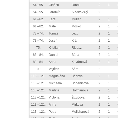
54.–55.
Oldřich
Jandl
2
1
54.–55.
Jaromír
Sladkovský
2
1
61.–62.
Karel
Müller
2
1
61.–62.
Matej
Moško
2
1
73.–74.
Tomáš
Ježo
2
1
73.–74.
Josef
Král
2
1
75.
Kristian
Rigasz
2
1
83.–84.
Daniel
Bárta
2
1
83.–84.
Anna
Kovárnová
2
1
100.
Vojtěch
Šára
2
1
113.–121.
Magdaléna
Bártová
2
1
113.–121.
Michaela
Bobeničová
2
1
113.–121.
Martina
Hofmanová
2
1
113.–121.
Victória
Žužičová
2
1
113.–121.
Anna
Mírková
2
1
113.–121.
Petra
Melicharová
2
1