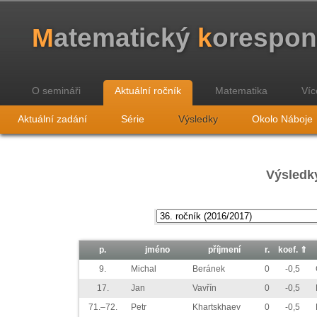
M
atematický
k
orespo
O semináři
Aktuální ročník
Matematika
Víc
Aktuální zadání
Série
Výsledky
Okolo Náboje
Výsledky
p.
jméno
příjmení
r.
koef.
⇑
9.
Michal
Beránek
0
-0,5
17.
Jan
Vavřín
0
-0,5
71.–72.
Petr
Khartskhaev
0
-0,5