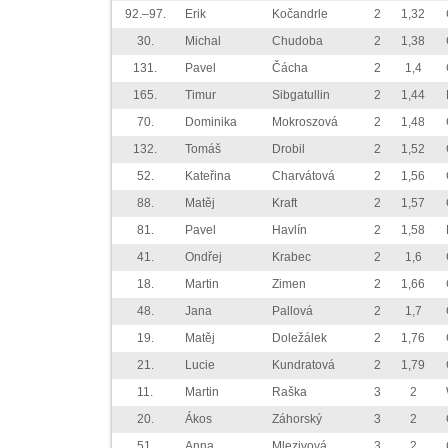
92.–97.
Erik
Kočandrle
2
1,32
30.
Michal
Chudoba
2
1,38
131.
Pavel
Čácha
2
1,4
165.
Timur
Sibgatullin
2
1,44
70.
Dominika
Mokroszová
2
1,48
132.
Tomáš
Drobil
2
1,52
52.
Kateřina
Charvátová
2
1,56
88.
Matěj
Kraft
2
1,57
81.
Pavel
Havlín
2
1,58
41.
Ondřej
Krabec
2
1,6
18.
Martin
Zimen
2
1,66
48.
Jana
Pallová
2
1,7
19.
Matěj
Doležálek
2
1,76
21.
Lucie
Kundratová
2
1,79
11.
Martin
Raška
3
2
20.
Ákos
Záhorský
3
2
51.
Anna
Mlezivová
3
2