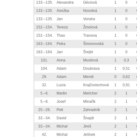
133.–135.
Alexandra
Géciová
1
0
133.–135.
Anežka
Novotná
1
0
133.–135.
Jan
Vondra
1
0
152.–154.
Tereza
Žmolová
1
0
152.–154.
Thao
Tranova
1
0
163.–164.
Petra
Šimonovská
1
0
163.–164.
Jan
Šrejbr
1
0
101.
Anna
Musilová
1
0,3
104.
Adam
Doubrava
1
0,51
29.
Adam
Mendl
0
0,62
32.
Lucia
Krajčoviechová
1
0,91
5.–6.
Martin
Melicher
2
1
5.–6.
Josef
Minařík
2
1
25.–26.
Petr
Zahradník
2
1
33.–34.
David
Šnajdr
2
1
33.–34.
Michal
Jireš
2
1
42.
Michal
Jelínek
2
1