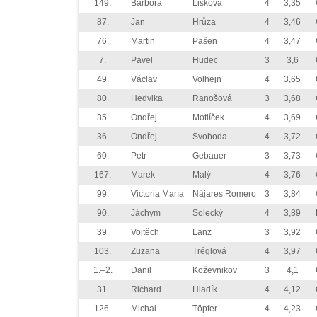
149.
Barbora
Lišková
4
3,35
87.
Jan
Hrůza
4
3,46
76.
Martin
Pašen
4
3,47
7.
Pavel
Hudec
3
3,6
49.
Václav
Volhejn
4
3,65
80.
Hedvika
Ranošová
3
3,68
35.
Ondřej
Motlíček
4
3,69
36.
Ondřej
Svoboda
4
3,72
60.
Petr
Gebauer
3
3,73
167.
Marek
Malý
4
3,76
99.
Victoria María
Nájares Romero
3
3,84
90.
Jáchym
Solecký
4
3,89
39.
Vojtěch
Lanz
3
3,92
103.
Zuzana
Tréglová
4
3,97
1.–2.
Danil
Koževnikov
3
4,1
31.
Richard
Hladík
4
4,12
126.
Michal
Töpfer
4
4,23