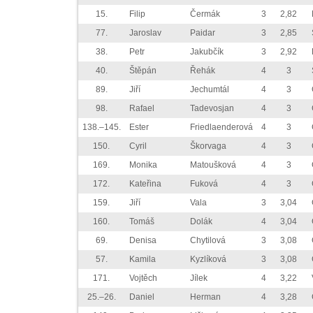
15.
Filip
Čermák
3
2,82
77.
Jaroslav
Paidar
3
2,85
38.
Petr
Jakubčík
3
2,92
40.
Štěpán
Řehák
4
3
89.
Jiří
Jechumtál
4
3
98.
Rafael
Tadevosjan
4
3
138.–145.
Ester
Friedlaenderová
4
3
150.
Cyril
Škorvaga
4
3
169.
Monika
Matoušková
4
3
172.
Kateřina
Fuková
4
3
159.
Jiří
Vala
3
3,04
160.
Tomáš
Dolák
4
3,04
69.
Denisa
Chytilová
3
3,08
57.
Kamila
Kyzlíková
3
3,08
171.
Vojtěch
Jílek
4
3,22
25.–26.
Daniel
Herman
4
3,28