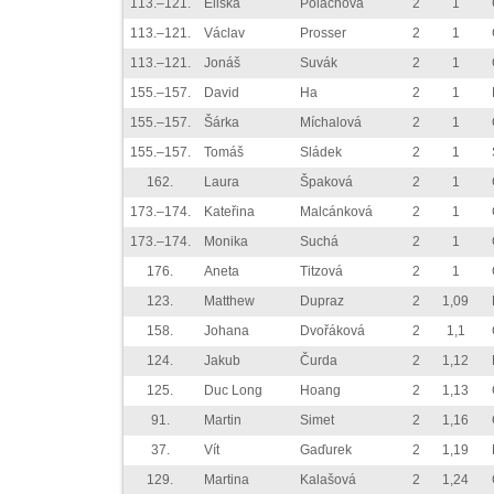
113.–121.
Eliška
Poláchová
2
1
113.–121.
Václav
Prosser
2
1
113.–121.
Jonáš
Suvák
2
1
155.–157.
David
Ha
2
1
155.–157.
Šárka
Míchalová
2
1
155.–157.
Tomáš
Sládek
2
1
162.
Laura
Špaková
2
1
173.–174.
Kateřina
Malcánková
2
1
173.–174.
Monika
Suchá
2
1
176.
Aneta
Titzová
2
1
123.
Matthew
Dupraz
2
1,09
158.
Johana
Dvořáková
2
1,1
124.
Jakub
Čurda
2
1,12
125.
Duc Long
Hoang
2
1,13
91.
Martin
Simet
2
1,16
37.
Vít
Gaďurek
2
1,19
129.
Martina
Kalašová
2
1,24