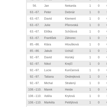
56.
Jan
Nekarda
1
0
63.–67.
Peter
Debnár
1
0
63.–67.
David
Klement
1
0
63.–67.
Julie
Přerovská
1
0
63.–67.
Eliška
Schůtová
1
0
63.–67.
František
Záhorec
1
0
85.–86.
Klára
Hloušková
1
0
85.–86.
Jakub
Ucháč
1
0
92.–97.
David
Horský
1
0
92.–97.
Nikol
Krejčí
1
0
92.–97.
Lucie
Kunčarová
1
0
92.–97.
Tatiana
Ondrejková
1
0
92.–97.
Michal
Stratený
1
0
108.–110.
Marek
Heide
1
0
108.–110.
Adéla
Krylová
1
0
108.–110.
Markéta
Petrtýlová
1
0