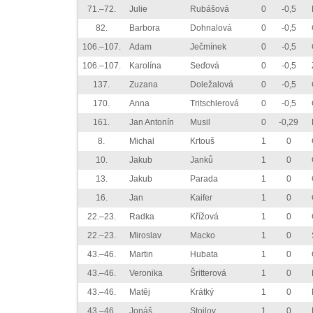
71.–72.
Julie
Rubášová
0
-0,5
82.
Barbora
Dohnalová
0
-0,5
106.–107.
Adam
Ječmínek
0
-0,5
106.–107.
Karolína
Seďová
0
-0,5
137.
Zuzana
Doležalová
0
-0,5
170.
Anna
Tritschlerová
0
-0,5
161.
Jan Antonín
Musil
0
-0,29
8.
Michal
Krtouš
1
0
10.
Jakub
Janků
1
0
13.
Jakub
Parada
1
0
16.
Jan
Kaifer
1
0
22.–23.
Radka
Křížová
1
0
22.–23.
Miroslav
Macko
1
0
43.–46.
Martin
Hubata
1
0
43.–46.
Veronika
Šritterová
1
0
43.–46.
Matěj
Krátký
1
0
43.–46.
Jonáš
Stoilov
1
0