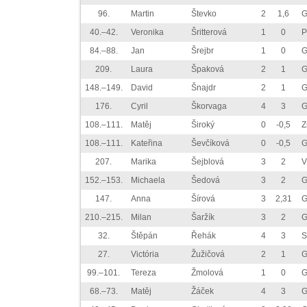
96.
Martin
Števko
2
1,6
G
40.–42.
Veronika
Šritterová
1
0
P
84.–88.
Jan
Šrejbr
1
0
G
209.
Laura
Špaková
2
1
G
148.–149.
David
Šnajdr
2
1
G
176.
Cyril
Škorvaga
4
3
G
108.–111.
Matěj
Široký
0
-0,5
Z
108.–111.
Kateřina
Ševčíková
0
-0,5
G
207.
Marika
Šejblová
3
2
V
152.–153.
Michaela
Šedová
3
2
G
147.
Anna
Šírová
3
2,31
G
210.–215.
Milan
Šaržík
3
2
G
32.
Štěpán
Řehák
4
3
S
27.
Victória
Žužičová
2
1
G
99.–101.
Tereza
Žmolová
1
0
G
68.–73.
Matěj
Žáček
4
3
G