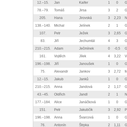
12.–15.
Jan
Kaifer
1
0
G
78.–79.
Tomáš
Jirsa
3
2
G
205.
Hana
Jirovská
3
2,23
N
138.–140.
Michal
Jelínek
2
1
G
107.
Petr
Ježek
3
2,65
G
83.
Jiří
Jechumtál
4
3
G
210.–215.
Adam
Ječmínek
0
-0,5
G
161.
Vojtěch
Jílek
4
3,22
V
196.–198.
Jiří
Janoušek
1
0
G
75.
Alexandr
Jankov
3
2,72
M
12.–15.
Jakub
Janků
1
0
G
210.–215.
Anna
Jandová
2
1,17
G
43.–45.
Oldřich
Jandl
2
1
N
177.–184.
Alice
Janáčková
1
0
G
151.
Petr
Jakubčík
3
2,92
P
196.–198.
Anna
Švarcová
1
0
G
76.
Antonín
Štrpka
2
1,11
G