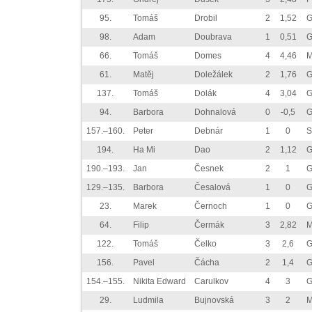
95.
Tomáš
Drobil
2
1,52
G
98.
Adam
Doubrava
1
0,51
G
66.
Tomáš
Domes
4
4,46
M
61.
Matěj
Doležálek
2
1,76
G
137.
Tomáš
Dolák
4
3,04
G
94.
Barbora
Dohnalová
0
-0,5
G
157.–160.
Peter
Debnár
1
0
S
194.
Ha Mi
Dao
2
1,12
G
190.–193.
Jan
Česnek
2
1
G
129.–135.
Barbora
Česalová
1
0
G
23.
Marek
Černoch
1
0
G
64.
Filip
Čermák
3
2,82
M
122.
Tomáš
Čelko
3
2,6
G
156.
Pavel
Čácha
2
1,4
G
154.–155.
Nikita Edward
Carulkov
4
3
29.
Ludmila
Bujnovská
3
2
M