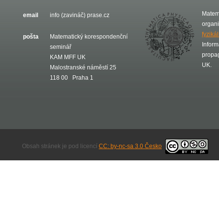
Matem
email
info (zavináč) prase.cz
organ
fyziká
pošta
Matematický korespondenční
Inform
seminář
propa
KAM MFF UK
UK.
Malostranské náměstí 25
118 00 Praha 1
Obsah stránek je pod licencí
CC: by-nc-sa 3.0 Česko