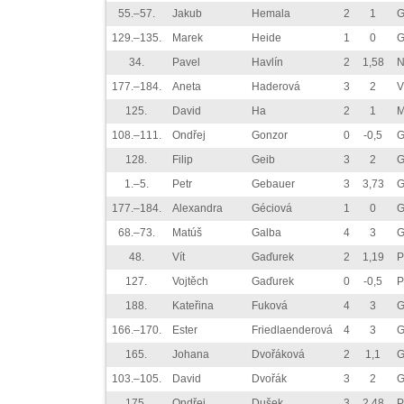
55.–57.
Jakub
Hemala
2
1
G
129.–135.
Marek
Heide
1
0
G
34.
Pavel
Havlín
2
1,58
N
177.–184.
Aneta
Haderová
3
2
V
125.
David
Ha
2
1
M
108.–111.
Ondřej
Gonzor
0
-0,5
G
128.
Filip
Geib
3
2
G
1.–5.
Petr
Gebauer
3
3,73
G
177.–184.
Alexandra
Géciová
1
0
G
68.–73.
Matúš
Galba
4
3
G
48.
Vít
Gaďurek
2
1,19
P
127.
Vojtěch
Gaďurek
0
-0,5
P
188.
Kateřina
Fuková
4
3
G
166.–170.
Ester
Friedlaenderová
4
3
G
165.
Johana
Dvořáková
2
1,1
G
103.–105.
David
Dvořák
3
2
G
175.
Ondřej
Dušek
3
2,48
P