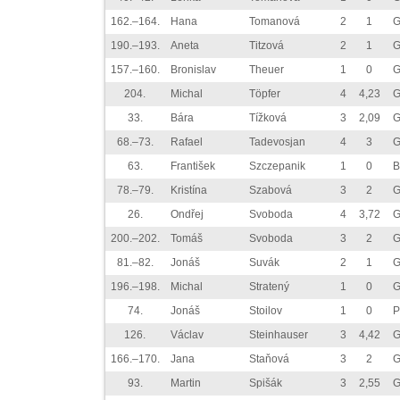
162.–164.
Hana
Tomanová
2
1
G
190.–193.
Aneta
Titzová
2
1
G
157.–160.
Bronislav
Theuer
1
0
G
204.
Michal
Töpfer
4
4,23
G
33.
Bára
Tížková
3
2,09
G
68.–73.
Rafael
Tadevosjan
4
3
G
63.
František
Szczepanik
1
0
B
78.–79.
Kristína
Szabová
3
2
G
26.
Ondřej
Svoboda
4
3,72
G
200.–202.
Tomáš
Svoboda
3
2
G
81.–82.
Jonáš
Suvák
2
1
G
196.–198.
Michal
Stratený
1
0
G
74.
Jonáš
Stoilov
1
0
P
126.
Václav
Steinhauser
3
4,42
G
166.–170.
Jana
Staňová
3
2
G
93.
Martin
Spišák
3
2,55
G