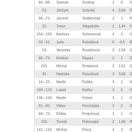
84.–88.
Samuel
Soukup
1
0
A
53.
Jáchym
Solecký
4
3,89
P
68.–73.
Jaromír
Sladkovský
2
1
P
22.
Timur
Sibgatullin
2
1,44
P
154.–155.
Barbora
Schererová
4
3
G
50.–51.
Julie
Rubášová
0
-0,5
B
54.
Veronika
Roubínová
3
2,58
G
68.–73.
Kristian
Rigasz
2
1
G
203.
Michal
Rickwood
3
2,02
G
35.
Hedvika
Ranošová
3
3,68
G
24.–25.
Martin
Raška
3
2
W
166.–170.
Lukáš
Račko
3
2
G
138.–140.
Martin
Putzer
2
1
G
91.–92.
Viktor
Procházka
3
2
G
68.–73.
Eliška
Poláchová
2
1
G
150.
Tomáš
Pishovaký
2
1,08
R
142.–143.
Michal
Pisca
4
3
D