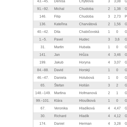
43.–45.
Denisa
Chytilová
3
3,08
G
91.–92.
Michal
Chudoba
2
1,38
G
146.
Filip
Chudoba
3
2,73
P
136.
Kateřina
Charvátová
2
1,56
G
40.–42.
Dita
Chabičovská
1
0
G
1.–5.
Pavel
Hudec
3
3,6
G
31.
Martin
Hubata
1
0
G
141.
Jan
Hrůza
4
3,46
G
199.
Jakub
Horyna
4
3,07
G
84.–88.
David
Horský
1
0
G
46.–47.
Daniela
Holubová
1
0
G
65.
Štefan
Hollán
3
2
G
148.–149.
Martina
Hofmanová
2
1
G
99.–101.
Klára
Hloušková
1
0
G
67.
Veronika
Hladíková
4
4,47
G
30.
Richard
Hladík
4
4,12
G
174.
Daniel
Herman
4
3,28
G