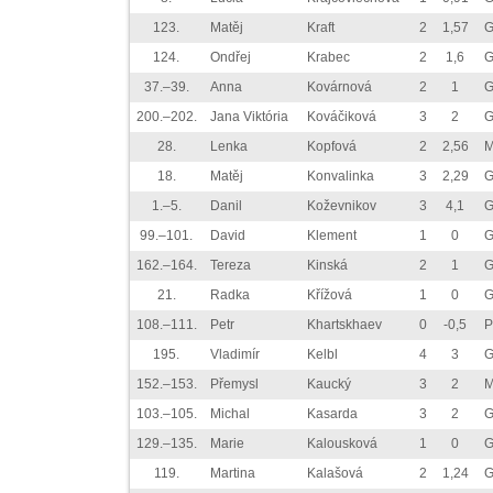
123.
Matěj
Kraft
2
1,57
G
124.
Ondřej
Krabec
2
1,6
G
37.–39.
Anna
Kovárnová
2
1
G
200.–202.
Jana Viktória
Kováčiková
3
2
G
28.
Lenka
Kopfová
2
2,56
M
18.
Matěj
Konvalinka
3
2,29
G
1.–5.
Danil
Koževnikov
3
4,1
G
99.–101.
David
Klement
1
0
G
162.–164.
Tereza
Kinská
2
1
G
21.
Radka
Křížová
1
0
G
108.–111.
Petr
Khartskhaev
0
-0,5
P
195.
Vladimír
Kelbl
4
3
G
152.–153.
Přemysl
Kaucký
3
2
M
103.–105.
Michal
Kasarda
3
2
G
129.–135.
Marie
Kalousková
1
0
G
119.
Martina
Kalašová
2
1,24
G