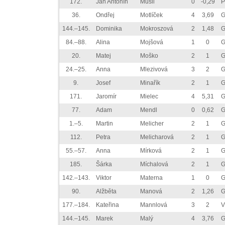
172.
Jan Antonín
Musil
0
-0,29
P
36.
Ondřej
Motlíček
4
3,69
G
144.–145.
Dominika
Mokroszová
2
1,48
G
84.–88.
Alina
Mojšová
1
0
G
20.
Matej
Moško
2
1
G
24.–25.
Anna
Mlezivová
3
2
G
9.
Josef
Minařík
2
1
G
171.
Jaromír
Mielec
4
5,31
G
77.
Adam
Mendl
0
0,62
G
1.–5.
Martin
Melicher
2
1
G
112.
Petra
Melicharová
2
1
G
55.–57.
Anna
Mírková
2
1
G
185.
Šárka
Míchalová
2
1
G
142.–143.
Viktor
Materna
1
0
G
90.
Alžběta
Manová
2
1,26
G
177.–184.
Kateřina
Mannlová
3
2
V
144.–145.
Marek
Malý
4
3,76
G