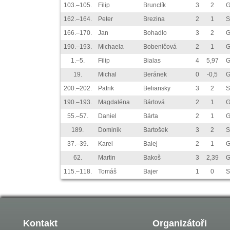
103.–105.
Filip
Brunclík
3
2
G
162.–164.
Peter
Brezina
2
1
S
166.–170.
Jan
Bohadlo
3
2
G
190.–193.
Michaela
Bobeničová
2
1
G
1.–5.
Filip
Bialas
4
5,97
G
19.
Michal
Beránek
0
-0,5
G
200.–202.
Patrik
Beliansky
3
2
S
190.–193.
Magdaléna
Bártová
2
1
G
55.–57.
Daniel
Bárta
2
1
G
189.
Dominik
Bartošek
3
2
S
37.–39.
Karel
Balej
2
1
G
62.
Martin
Bakoš
3
2,39
G
115.–118.
Tomáš
Bajer
1
0
S
Kontakt
Organizátoři