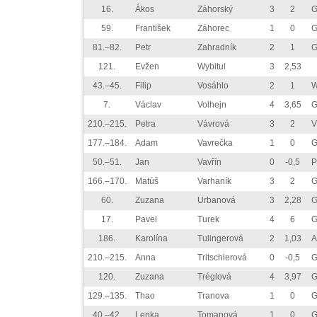
16.
Ákos
Záhorský
3
2
G
59.
František
Záhorec
1
0
G
81.–82.
Petr
Zahradník
2
1
G
121.
Evžen
Wybitul
3
2,53
43.–45.
Filip
Vosáhlo
2
1
W
7.
Václav
Volhejn
4
3,65
G
210.–215.
Petra
Vávrová
3
2
V
177.–184.
Adam
Vavrečka
1
0
G
50.–51.
Jan
Vavřín
0
-0,5
P
166.–170.
Matúš
Varhaník
3
2
G
60.
Zuzana
Urbanová
3
2,28
G
17.
Pavel
Turek
4
6
G
186.
Karolína
Tulingerová
2
1,03
A
210.–215.
Anna
Tritschlerová
0
-0,5
G
120.
Zuzana
Tréglová
4
3,97
G
129.–135.
Thao
Tranova
1
0
G
40.–42.
Lenka
Tomanová
1
0
G