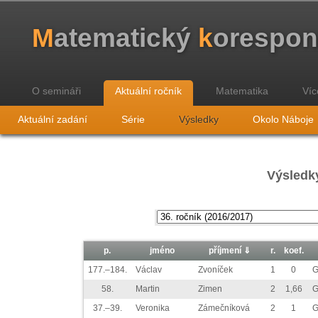
M
atematický
k
orespo
O semináři
Aktuální ročník
Matematika
Víc
Aktuální zadání
Série
Výsledky
Okolo Náboje
Výsledky
p.
jméno
příjmení ⇓
r.
koef.
177.–184.
Václav
Zvoníček
1
0
G
58.
Martin
Zimen
2
1,66
G
37.–39.
Veronika
Zámečníková
2
1
G