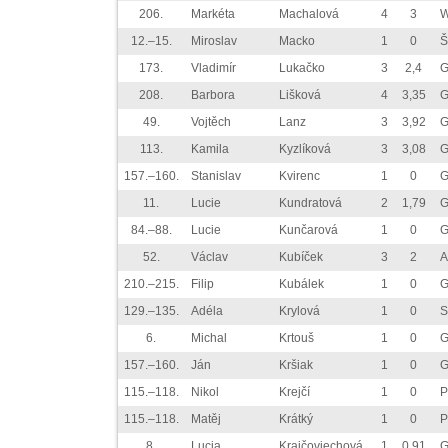
206.
Markéta
Machalová
4
3
W
12.–15.
Miroslav
Macko
1
0
Š
173.
Vladimír
Lukačko
3
2,4
G
208.
Barbora
Lišková
4
3,35
G
49.
Vojtěch
Lanz
3
3,92
G
113.
Kamila
Kyzlíková
3
3,08
G
157.–160.
Stanislav
Kvirenc
1
0
G
11.
Lucie
Kundratová
2
1,79
G
84.–88.
Lucie
Kunčarová
1
0
G
52.
Václav
Kubíček
3
2
A
210.–215.
Filip
Kubálek
1
0
G
129.–135.
Adéla
Krylová
1
0
S
6.
Michal
Krtouš
1
0
G
157.–160.
Ján
Kršiak
1
0
G
115.–118.
Nikol
Krejčí
1
0
P
115.–118.
Matěj
Krátký
1
0
P
8.
Lucia
Krajčoviechová
1
0,91
G