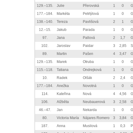
129.–135.
Julie
Přerovská
1
0
G
177.–184.
Markéta
Petrtýlová
1
0
G
138.–140.
Tereza
Pavlišová
2
1
G
12.–15.
Jakub
Parada
1
0
G
97.
Jana
Pallová
2
1,7
G
102.
Jaroslav
Paidar
3
2,85
S
89.
Martin
Pašen
4
3,47
G
129.–135.
Marek
Otruba
1
0
G
115.–118.
Tatiana
Ondrejková
1
0
G
10.
Radek
Olšák
2
2,4
G
177.–184.
Anežka
Novotná
1
0
G
114.
Kateřina
Nová
4
4,56
G
106.
Alžběta
Neubauerová
3
2,58
G
46.–47.
Jan
Nekarda
1
0
G
80.
Victoria María
Nájares Romero
3
3,84
G
187.
Anna
Musilová
1
0,3
P