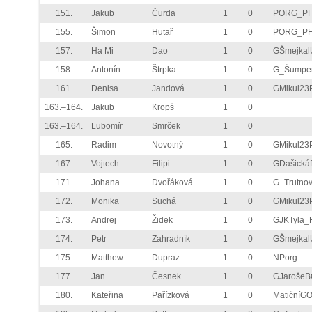
151.
Jakub
Čurda
1
0
PORG_P
155.
Šimon
Hutař
1
0
PORG_P
157.
Ha Mi
Dao
1
0
GŠmejkal
158.
Antonín
Štrpka
1
0
G_Šumpe
161.
Denisa
Jandová
1
0
GMikul23
163.–164.
Jakub
Kropš
1
0
163.–164.
Lubomír
Smrček
1
0
165.
Radim
Novotný
1
0
GMikul23
167.
Vojtech
Filipi
1
0
GDašická
171.
Johana
Dvořáková
1
0
G_Trutno
172.
Monika
Suchá
1
0
GMikul23
173.
Andrej
Židek
1
0
GJKTyla_
174.
Petr
Zahradník
1
0
GŠmejkal
175.
Matthew
Dupraz
1
0
NPorg
177.
Jan
Česnek
1
0
GJarošeB
180.
Kateřina
Pařízková
1
0
MatičníG