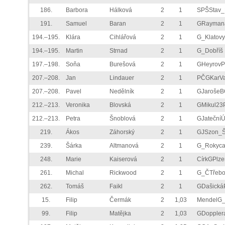
186.
Barbora
Hálková
2
1
SPŠStav_
191.
Samuel
Baran
2
1
GRayman
194.–195.
Klára
Cihlářová
2
1
G_Klatovy
194.–195.
Martin
Strnad
2
1
G_Dobříš
197.–198.
Soňa
Burešová
2
1
GHeyrov
207.–208.
Jan
Lindauer
2
1
PČGKarVa
207.–208.
Pavel
Nedělník
2
1
GJarošeB
212.–213.
Veronika
Blovská
2
1
GMikul23
212.–213.
Petra
Šnoblová
2
1
GJateční
219.
Ákos
Záhorský
2
1
GJSzon_
239.
Šárka
Altmanová
2
1
G_Rokyca
248.
Marie
Kaiserová
2
1
CírkGPlze
261.
Michal
Rickwood
2
1
G_ČTřebo
262.
Tomáš
Faikl
2
1
GDašická
15.
Filip
Čermák
2
1,03
MendelG
99.
Filip
Matějka
2
1,03
GDoppler