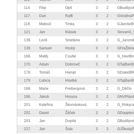
114.
Filip
Oplt
3
2
GBudějo
117.
Dan
Raffl
3
2
GVoděra
118.
Matouš
Trnka
3
2
GJarošeB
121.
Jan
Klásek
3
2
SlovanG_
138.
Leoš
Smetana
3
2
G_Jaromě
139.
Samuel
Hrubý
3
2
GFraŽilin
168.
Matěj
Coufal
3
2
G_HavlBr
170.
Adam
Dobrovič
3
2
GTajBanB
178.
Tomáš
Hampl
3
2
GDukelB
179.
Ľubica
Hladká
3
2
GTajBanB
188.
Marie
Freibergová
3
2
G_Děčín
196.
Jakub
Horyna
3
2
GNVPlán
201.
Kateřina
Škorvánková
3
2
G_Rokyca
202.
David
Žáček
3
2
GDoppler
203.
Jan
Dopita
3
2
GBudějo
217.
Jan
Šuta
3
2
GJŠkody