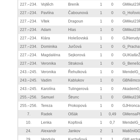
227.–234.
Vojtěch
Breník
1
0
GMikul23
227.–234.
Pavlína
Čabounová
1
0
G_Hořovi
227.–234.
Vítek
Dragoun
1
0
GMikul23
227.–234.
Adam
Hlas
1
0
GMikul23
227.–234.
Klára
Holešovská
1
0
GJNerud
227.–234.
Dominika
Jurčová
1
0
G_Prachat
227.–234.
Magdaléna
Sejkorová
1
0
GUKlafár
227.–234.
Veronika
Straková
1
0
G_Beneš
243.–245.
Veronika
Řehulková
1
0
MendelG
243.–245.
Vadim
Kablukov
1
0
GBNěmco
243.–245.
Karolína
Tulingerová
1
0
AkademG
255.–256.
Samuel
Štrunc
1
0
GMikul23
255.–256.
Tereza
Prokopová
1
0
GJHronc
7.
Radek
Olšák
1
0,49
GMensaP
10.
Lenka
Kopfová
1
0,7
MendelG
24.
Alexandr
Jankov
2
1
MatičníG
29.
Vendula
Kuchyňová
2
1
GMLerch