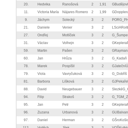
20.
Hedvika
Ranošová
2
1,91
GBudějo
11.
Victoria María
Nájares Romero
2
1,99
GDoppler
9.
Jáchym
Solecký
3
2
PORG_P
21.
Daniele
Venier
3
2
LSciARoit
27.
Ondřej
Motlíček
3
2
G_Šumpe
31.
Václav
Volhejn
3
2
GKeplera
59.
Martin
Pašen
3
2
GRayman
60.
Jan
Hrůza
3
2
G_Kadaň
78.
Marek
Pospíšil
3
2
GJateční
79.
Viola
Vavryčuková
3
2
G_Dobříš
81.
Barbora
Lišková
3
2
GJPekař
88.
David
Neugebauer
3
2
SlezkéG_
94.
Filip
Strakoš
3
2
G_TGM_Zl
95.
Jan
Petr
3
2
GKeplera
96.
Zuzana
Urbanová
3
2
GUBalva
97.
Daniel
Herman
3
2
GŠroKoši
112.
Vojtěch
Jílek
3
2
VOŠKutHo