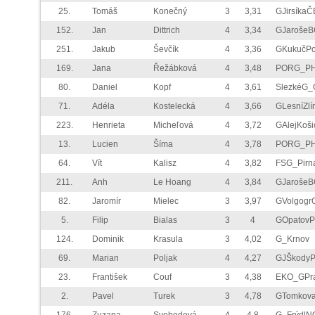
25.
Tomáš
Konečný
3
3,31
GJirsíkaČ
152.
Jan
Dittrich
4
3,34
GJarošeB
251.
Jakub
Ševčík
4
3,36
GKukučPo
169.
Jana
Řežábková
4
3,48
PORG_P
80.
Daniel
Kopf
4
3,61
SlezkéG_
71.
Adéla
Kostelecká
4
3,66
GLesníZlí
223.
Henrieta
Micheľová
4
3,72
GAlejKoši
13.
Lucien
Šíma
4
3,78
PORG_P
64.
Vít
Kalisz
4
3,82
FSG_Pirn
211.
Anh
Le Hoang
4
3,84
GJarošeB
82.
Jaromír
Mielec
3
3,97
GVolgogr
5.
Filip
Bialas
3
4
GOpatov
124.
Dominik
Krasula
3
4,02
G_Krnov
69.
Marian
Poljak
4
4,27
GJŠkody
23.
František
Couf
3
4,38
EKO_GPr
2.
Pavel
Turek
3
4,78
GTomkov