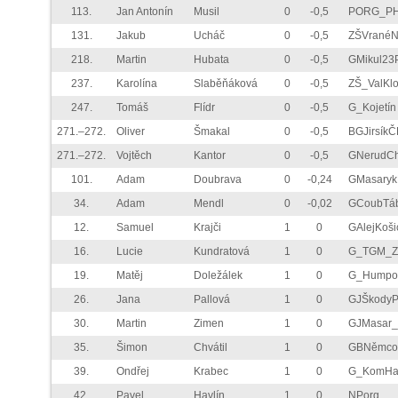
113.
Jan Antonín
Musil
0
-0,5
PORG_P
131.
Jakub
Ucháč
0
-0,5
ZŠVranéN
218.
Martin
Hubata
0
-0,5
GMikul23
237.
Karolína
Slaběňáková
0
-0,5
ZŠ_ValKl
247.
Tomáš
Flídr
0
-0,5
G_Kojetín
271.–272.
Oliver
Šmakal
0
-0,5
BGJirsíkČ
271.–272.
Vojtěch
Kantor
0
-0,5
GNerudC
101.
Adam
Doubrava
0
-0,24
GMasary
34.
Adam
Mendl
0
-0,02
GCoubTá
12.
Samuel
Krajči
1
0
GAlejKoši
16.
Lucie
Kundratová
1
0
G_TGM_Zl
19.
Matěj
Doležálek
1
0
G_Humpo
26.
Jana
Pallová
1
0
GJŠkody
30.
Martin
Zimen
1
0
GJMasar_
35.
Šimon
Chvátil
1
0
GBNěmco
39.
Ondřej
Krabec
1
0
G_KomHav
42.
Pavel
Havlín
1
0
NPorg