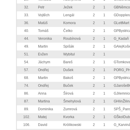
32.
Petr
Ježek
2
1
GBNěmco
33.
Vojtěch
Lengál
2
1
GDoppler
36.
Matúš
Komora
2
1
GLettMart
40.
Tomáš
Čelko
2
1
GPBystric
44.
Veronika
Roubínová
2
1
G_Kadaň
49.
Martin
Spišák
2
1
GAlejKoši
51.
Evžen
Wybitul
2
1
54.
Jáchym
Bareš
2
1
GTomkov
57.
Ondřej
Dušek
2
1
PORG_P
68.
Martin
Bakoš
2
1
GPBystric
74.
Ondřej
Buček
2
1
GJarošeB
86.
Anna
Šírová
2
1
GJilemnic
87.
Martina
Šmehylová
2
1
GHlinŽilin
89.
Dominika
Zumrová
2
1
SPŠ_Pan
102.
Matej
Kvorka
2
1
GŠkolDub
106.
David
Królikowski
2
1
G_Karvin