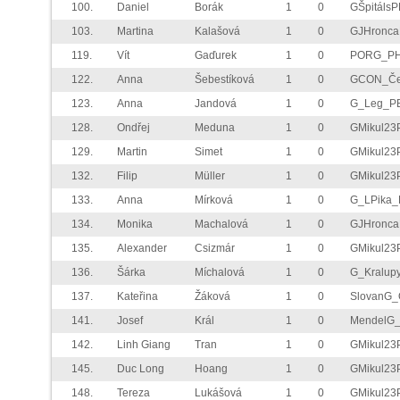
100.
Daniel
Borák
1
0
GŠpitáls
103.
Martina
Kalašová
1
0
GJHronc
119.
Vít
Gaďurek
1
0
PORG_P
122.
Anna
Šebestíková
1
0
GCON_Če
123.
Anna
Jandová
1
0
G_Leg_P
128.
Ondřej
Meduna
1
0
GMikul23
129.
Martin
Simet
1
0
GMikul23
132.
Filip
Müller
1
0
GMikul23
133.
Anna
Mírková
1
0
G_LPika_
134.
Monika
Machalová
1
0
GJHronc
135.
Alexander
Csizmár
1
0
GMikul23
136.
Šárka
Míchalová
1
0
G_Kralup
137.
Kateřina
Žáková
1
0
SlovanG_
141.
Josef
Král
1
0
MendelG
142.
Linh Giang
Tran
1
0
GMikul23
145.
Duc Long
Hoang
1
0
GMikul23
148.
Tereza
Lukášová
1
0
GMikul23