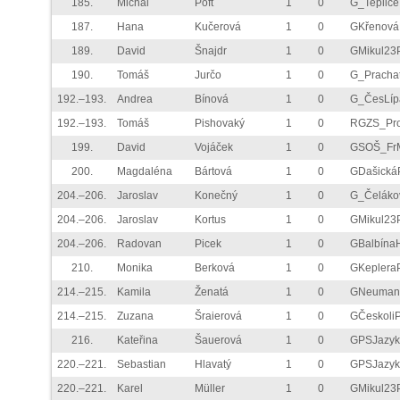
185.
Michal
Poft
1
0
G_Teplice
187.
Hana
Kučerová
1
0
GKřenov
189.
David
Šnajdr
1
0
GMikul23
190.
Tomáš
Jurčo
1
0
G_Prachat
192.–193.
Andrea
Bínová
1
0
G_ČesLíp
192.–193.
Tomáš
Pishovaký
1
0
RGZS_Pro
199.
David
Vojáček
1
0
GSOŠ_Fr
200.
Magdaléna
Bártová
1
0
GDašická
204.–206.
Jaroslav
Konečný
1
0
G_Čeláko
204.–206.
Jaroslav
Kortus
1
0
GMikul23
204.–206.
Radovan
Picek
1
0
GBalbína
210.
Monika
Berková
1
0
GKeplera
214.–215.
Kamila
Ženatá
1
0
GNeuman
214.–215.
Zuzana
Šraierová
1
0
GČeskoli
216.
Kateřina
Šauerová
1
0
GPSJazy
220.–221.
Sebastian
Hlavatý
1
0
GPSJazy
220.–221.
Karel
Müller
1
0
GMikul23