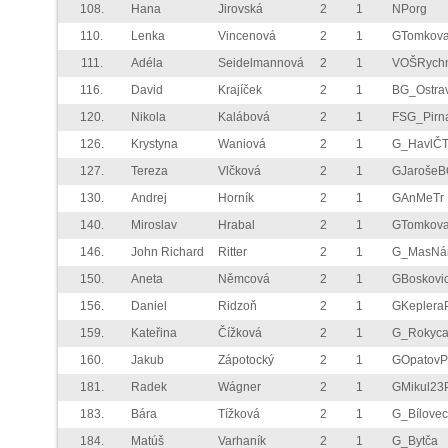
108.
Hana
Jirovská
2
1
NPorg
110.
Lenka
Vincenová
2
1
GTomkov
111.
Adéla
Seidelmannová
2
1
VOŠRych
116.
David
Krajíček
2
1
BG_Ostra
120.
Nikola
Kalábová
2
1
FSG_Pirn
126.
Krystyna
Waniová
2
1
G_HavlČT
127.
Tereza
Vlčková
2
1
GJarošeB
130.
Andrej
Horník
2
1
GAnMeTr
140.
Miroslav
Hrabal
2
1
GTomkov
146.
John Richard
Ritter
2
1
G_MasN
150.
Aneta
Němcová
2
1
GBoskovi
156.
Daniel
Ridzoň
2
1
GKeplera
159.
Kateřina
Čížková
2
1
G_Rokyca
160.
Jakub
Zápotocký
2
1
GOpatov
181.
Radek
Wágner
2
1
GMikul23
183.
Bára
Tížková
2
1
G_Bílovec
184.
Matúš
Varhaník
2
1
G_Bytča