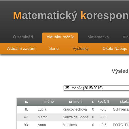
M
atematický
k
orespo
O semináři
Aktuální ročník
Matematika
Víc
Aktuální zadání
Série
Výsledky
Okolo Náboje
Výsled
p.
jméno
příjmení
r.
koef.
⇑
škola
8.
Lucia
Krajčoviechová
0
-0,5
GJHronc
47.
Marco
Souza de Joode
0
-0,5
93.
Anna
Musilová
0
-0,5
PORG_P