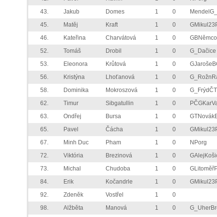
43.
Jakub
Domes
1
0
MendelG
45.
Matěj
Kraft
1
0
GMikul23
46.
Kateřina
Charvátová
1
0
GBNěmco
52.
Tomáš
Drobil
1
0
G_Dačice
53.
Eleonora
Krůtová
1
0
GJarošeB
56.
Kristýna
Lhoťanová
1
0
G_RožnR
58.
Dominika
Mokroszová
1
0
G_FrýdČT
62.
Timur
Sibgatullin
1
0
PČGKarVa
63.
Ondřej
Bursa
1
0
GTNovák
65.
Pavel
Čácha
1
0
GMikul23
67.
Minh Duc
Pham
1
0
NPorg
72.
Viktória
Brezinová
1
0
GAlejKoši
73.
Michal
Chudoba
1
0
GLitoměř
84.
Erik
Kočandrle
1
0
GMikul23
92.
Zdeněk
Vostřel
1
0
98.
Alžběta
Manová
1
0
G_UherBr