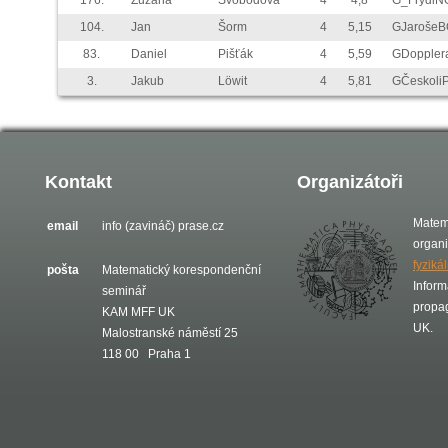
176.
Zuzana
Svobodová
4
4,8
G_FrýdlN
104.
Jan
Šorm
4
5,15
GJarošeB
83.
Daniel
Pišťák
4
5,59
GDoppler
3.
Jakub
Löwit
4
5,81
GČeskoli
Kontakt
Organizátoři
Matem
email
info (zavináč) prase.cz
organ
fyziká
pošta
Matematický korespondenční
Inform
seminář
propa
KAM MFF UK
UK.
Malostranské náměstí 25
118 00 Praha 1