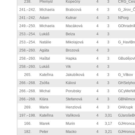
238.
Přemysl
Kopečný
4
3
ČRG_Čes
241.–242.
Michaela
Brabcová
4
3
G_Jírov_
241.–242.
Adam
Kutnar
4
3
NPorg
249.–250.
Michaela
Macáková
4
3
GOhradní
253.–254.
Lukáš
Belza
4
3
253.–254.
Natálie
Mikolajová
4
3
G_HavlBr
258.–260.
Agáta
Brozová
4
3
258.–260.
Haštal
Hapka
4
3
GBudějo
258.–260.
Lukáš
Vik
4
3
265.
Kateřina
Jakubíková
4
3
G_Vítkov
266.–268.
Zsófia
Kálosi
4
3
GHSelyh
266.–268.
Michal
Porubsky
4
3
GCyMeNit
266.–268.
Klára
Stefanová
4
3
GBNěmco
269.
Marie
Henzlová
4
3
OAKrupk
197.–198.
Kateřina
Vaňková
4
3,01
GJarošeB
166.
Marek
Murin
4
3,17
GJHronc
182.
Peter
Macko
4
3,21
GJHronc