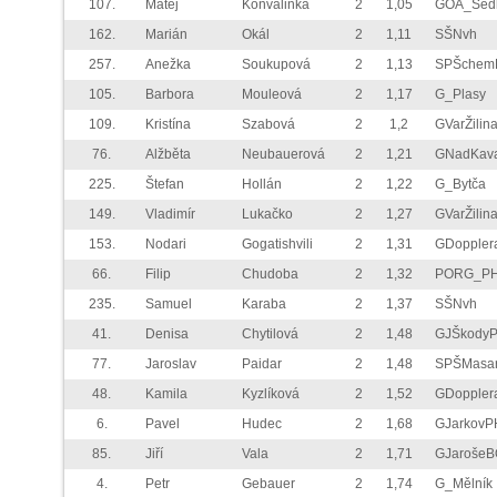
107.
Matěj
Konvalinka
2
1,05
GOA_Sed
162.
Marián
Okál
2
1,11
SŠNvh
257.
Anežka
Soukupová
2
1,13
SPŠchem
105.
Barbora
Mouleová
2
1,17
G_Plasy
109.
Kristína
Szabová
2
1,2
GVarŽilin
76.
Alžběta
Neubauerová
2
1,21
GNadKav
225.
Štefan
Hollán
2
1,22
G_Bytča
149.
Vladimír
Lukačko
2
1,27
GVarŽilin
153.
Nodari
Gogatishvili
2
1,31
GDoppler
66.
Filip
Chudoba
2
1,32
PORG_P
235.
Samuel
Karaba
2
1,37
SŠNvh
41.
Denisa
Chytilová
2
1,48
GJŠkody
77.
Jaroslav
Paidar
2
1,48
SPŠMasar
48.
Kamila
Kyzlíková
2
1,52
GDoppler
6.
Pavel
Hudec
2
1,68
GJarkovP
85.
Jiří
Vala
2
1,71
GJarošeB
4.
Petr
Gebauer
2
1,74
G_Mělník