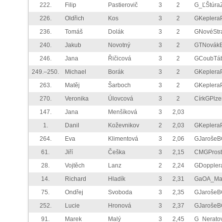
222.
Filip
Pastierovič
3
2
G_ĽŠtúra
226.
Oldřich
Kos
3
2
GKeplera
236.
Tomáš
Dolák
3
2
GNovéStr
240.
Jakub
Novotný
3
2
GTNovák
246.
Jana
Řičicová
3
2
GCoubTá
249.–250.
Michael
Borák
3
2
GKeplera
263.
Matěj
Šarboch
3
2
GKeplera
270.
Veronika
Úlovcová
3
2
CírkGPlze
147.
Jana
Menšíková
3
2,03
1.
Danil
Koževnikov
2
2,03
GKeplera
264.
Eva
Klimentová
3
2,06
GJarošeB
61.
Jiří
Češka
3
2,15
CMGProst
28.
Vojtěch
Lanz
2
2,24
GDoppler
14.
Richard
Hladík
3
2,31
GaOA_Ma
75.
Ondřej
Svoboda
3
2,35
GJarošeB
252.
Lucie
Hronová
3
2,37
GJarošeB
91.
Marek
Malý
3
2,45
G_Nerato