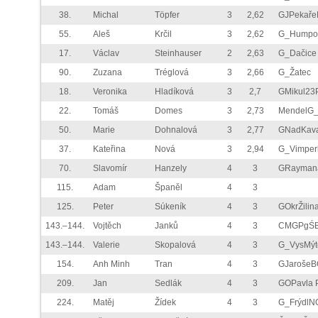
38.
Michal
Töpfer
3
2,62
GJPekař
55.
Aleš
Krčil
3
2,62
G_Humpo
17.
Václav
Steinhauser
2
2,63
G_Dačice
90.
Zuzana
Tréglová
3
2,66
G_Žatec
18.
Veronika
Hladíková
3
2,7
GMikul23
22.
Tomáš
Domes
3
2,73
MendelG
50.
Marie
Dohnalová
3
2,77
GNadKav
37.
Kateřina
Nová
3
2,94
G_Vimper
70.
Slavomír
Hanzely
4
3
GRayman
115.
Adam
Španěl
4
3
125.
Peter
Súkeník
4
3
GOkrŽilin
143.–144.
Vojtěch
Janků
4
3
CMGPgŚB
143.–144.
Valerie
Skopalová
4
3
G_VysMýt
154.
Anh Minh
Tran
4
3
GJarošeB
209.
Jan
Sedlák
4
3
GOPavla 
224.
Matěj
Žídek
4
3
G_FrýdlN