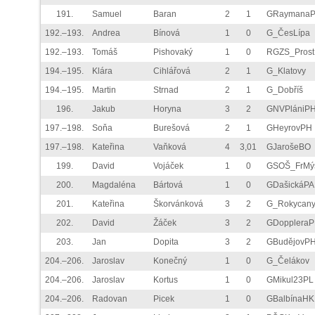
191.
Samuel
Baran
2
1
GRaymana
192.–193.
Andrea
Bínová
1
0
G_ČesLípa
192.–193.
Tomáš
Pishovaký
1
0
RGZS_Prost
194.–195.
Klára
Cihlářová
2
1
G_Klatovy
194.–195.
Martin
Strnad
2
1
G_Dobříš
196.
Jakub
Horyna
3
2
GNVPlániP
197.–198.
Soňa
Burešová
2
1
GHeyrovPH
197.–198.
Kateřina
Vaňková
4
3,01
GJarošeBO
199.
David
Vojáček
1
0
GSOŠ_FrMý
200.
Magdaléna
Bártová
1
0
GDašickáPA
201.
Kateřina
Škorvánková
3
2
G_Rokycan
202.
David
Žáček
3
2
GDopplera
203.
Jan
Dopita
3
2
GBudějovP
204.–206.
Jaroslav
Konečný
1
0
G_Čelákov
204.–206.
Jaroslav
Kortus
1
0
GMikul23PL
204.–206.
Radovan
Picek
1
0
GBalbínaHK