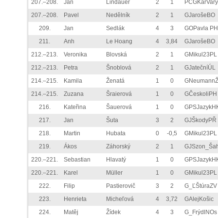
207.–208.
Jan
Lindauer
2
1
PČGKarVary
207.–208.
Pavel
Nedělník
2
1
GJarošeBO
209.
Jan
Sedlák
4
3
GOPavla PH
211.
Anh
Le Hoang
4
3,84
GJarošeBO
212.–213.
Veronika
Blovská
2
1
GMikul23PL
212.–213.
Petra
Šnoblová
2
1
GJatečníÚL
214.–215.
Kamila
Ženatá
1
0
GNeumann
214.–215.
Zuzana
Šraierová
1
0
GČeskoliPH
216.
Kateřina
Šauerová
1
0
GPSJazykH
217.
Jan
Šuta
3
2
GJŠkodyPŘ
218.
Martin
Hubata
0
-0,5
GMikul23PL
219.
Ákos
Záhorský
2
1
GJSzon_Ša
220.–221.
Sebastian
Hlavatý
1
0
GPSJazykH
220.–221.
Karel
Müller
1
0
GMikul23PL
222.
Filip
Pastierovič
3
2
G_ĽŠtúraZV
223.
Henrieta
Micheľová
4
3,72
GAlejKošic
224.
Matěj
Žídek
4
3
G_FrýdlNOs