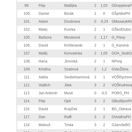
99.
Filip
Matějka
2
1,03
GDopplera
100.
Daniel
Borák
1
0
GŠpitálsPH
101.
Adam
Doubrava
0
-0,24
GMasarykK
102.
Matej
Kvorka
2
1
GŠkolDubni
105.
Barbora
Mouleová
2
1,17
G_Plasy
106.
David
Królikowski
2
1
G_Karviná
107.
Matěj
Konvalinka
2
1,05
GOA_Sedlč
108.
Hana
Jirovská
2
1
NPorg
109.
Kristína
Szabová
2
1,2
GVarŽilina
111.
Adéla
Seidelmannová
2
1
VOŠRychno
112.
Vojtěch
Jílek
3
2
VOŠKutHor
113.
Jan Antonín
Musil
0
-0,5
PORG_PH
114.
Filip
Oplt
3
2
GBudějovP
116.
David
Krajíček
2
1
BG_Ostrava
117.
Dan
Raffl
3
2
GVoděraPH
118.
Matouš
Trnka
3
2
GJarošeBO