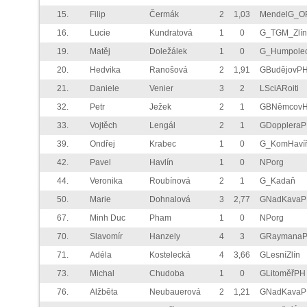
15.
Filip
Čermák
2
1,03
MendelG_O
16.
Lucie
Kundratová
1
0
G_TGM_Zlín
19.
Matěj
Doležálek
1
0
G_Humpole
20.
Hedvika
Ranošová
2
1,91
GBudějovP
21.
Daniele
Venier
3
2
LSciARoiti
32.
Petr
Ježek
2
1
GBNěmcov
33.
Vojtěch
Lengál
2
1
GDopplera
39.
Ondřej
Krabec
1
0
G_KomHaví
42.
Pavel
Havlín
1
0
NPorg
44.
Veronika
Roubínová
2
1
G_Kadaň
50.
Marie
Dohnalová
3
2,77
GNadKava
67.
Minh Duc
Pham
1
0
NPorg
70.
Slavomír
Hanzely
4
3
GRaymana
71.
Adéla
Kostelecká
4
3,66
GLesníZlín
73.
Michal
Chudoba
1
0
GLitoměřPH
76.
Alžběta
Neubauerová
2
1,21
GNadKava