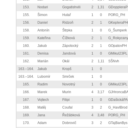
153.
Nodari
Gogatishvili
2
1,31
GDopplera
155.
Šimon
Hutař
1
0
PORG_PH
156.
Daniel
Ridzoň
2
1
GKepleraPH
158.
Antonín
Štrpka
1
0
G_Šumperk
159.
Kateřina
Čížková
2
1
G_Rokycan
160.
Jakub
Zápotocký
2
1
GOpatovPH
161.
Denisa
Jandová
1
0
GMikul23PL
162.
Marián
Okál
2
1,11
SŠNvh
163.–164.
Jakub
Kropš
1
0
163.–164.
Lubomír
Smrček
1
0
165.
Radim
Novotný
1
0
GMikul23PL
166.
Marek
Murin
4
3,17
GJHroncaB
167.
Vojtech
Filipi
1
0
GDašickáPA
168.
Matěj
Coufal
3
2
G_HavlBrod
169.
Jana
Řežábková
4
3,48
PORG_PH
170.
Adam
Dobrovič
3
2
GTajBanBys