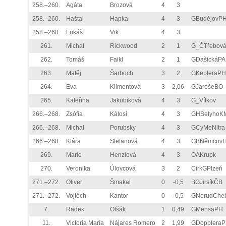
258.–260.
Agáta
Brozová
4
3
258.–260.
Haštal
Hapka
4
3
GBudějovP
258.–260.
Lukáš
Vik
4
3
261.
Michal
Rickwood
2
1
G_ČTřebov
262.
Tomáš
Faikl
2
1
GDašickáPA
263.
Matěj
Šarboch
3
2
GKepleraPH
264.
Eva
Klimentová
3
2,06
GJarošeBO
265.
Kateřina
Jakubíková
4
3
G_Vítkov
266.–268.
Zsófia
Kálosi
4
3
GHSelyhoK
266.–268.
Michal
Porubsky
4
3
GCyMeNitra
266.–268.
Klára
Stefanová
4
3
GBNěmcov
269.
Marie
Henzlová
4
3
OAKrupk
270.
Veronika
Úlovcová
3
2
CírkGPlzeň
271.–272.
Oliver
Šmakal
0
-0,5
BGJirsíkČB
271.–272.
Vojtěch
Kantor
0
-0,5
GNerudChe
7.
Radek
Olšák
1
0,49
GMensaPH
11.
Victoria María
Nájares Romero
2
1,99
GDopplera