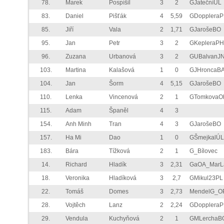
78.
Marek
Pospíšil
3
2
GJatečníÚL
83.
Daniel
Pišťák
4
5,59
GDopplera
85.
Jiří
Vala
2
1,71
GJarošeBO
95.
Jan
Petr
3
2
GKepleraPH
96.
Zuzana
Urbanová
3
2
GUBalvanJ
103.
Martina
Kalašová
1
0
GJHroncaB
104.
Jan
Šorm
4
5,15
GJarošeBO
110.
Lenka
Vincenová
2
1
GTomkovaO
115.
Adam
Španěl
4
3
154.
Anh Minh
Tran
4
3
GJarošeBO
157.
Ha Mi
Dao
1
0
GŠmejkalÚL
183.
Bára
Tížková
2
1
G_Bílovec
14.
Richard
Hladík
3
2,31
GaOA_MarL
18.
Veronika
Hladíková
3
2,7
GMikul23PL
22.
Tomáš
Domes
3
2,73
MendelG_O
28.
Vojtěch
Lanz
2
2,24
GDopplera
29.
Vendula
Kuchyňová
2
1
GMLerchaB