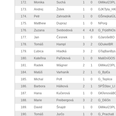
172.
Monika
Suchá
1
0
GMikul23PL
173.
Andrej
Židek
1
0
GJKTyla_HK
174.
Petr
Zahradník
1
0
GŠmejkalÚL
175.
Matthew
Dupraz
1
0
NPorg
176.
Zuzana
Svobodová
4
4,8
G_FrýdlNOs
177.
Jan
Česnek
1
0
GJarošeBO
178.
Tomáš
Hampl
3
2
GDukelBR
179.
Ľubica
Hladká
3
2
GTajBanBys
180.
Kateřina
Pařízková
1
0
MatičníGOS
181.
Radek
Wágner
2
1
GMikul23PL
184.
Matúš
Varhaník
2
1
G_Bytča
185.
Michal
Poft
1
0
G_Teplice
186.
Barbora
Hálková
2
1
SPŠStav_LI
187.
Hana
Kučerová
1
0
GKřenováB
188.
Marie
Freibergová
3
2
G_Děčín
189.
David
Šnajdr
1
0
GMikul23PL
190.
Tomáš
Jurčo
1
0
G_Prachati