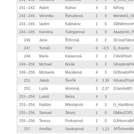
241.–242.
Adam
Kutnar
4
3
NPorg
243.–245.
Veronika
Řehulková
1
0
MendelG_O
243.–245.
Vadim
Kablukov
1
0
GBNěmcov
243.–245.
Karolína
Tulingerová
1
0
AkademG_
246.
Jana
Řičicová
3
2
GCoubTábo
247.
Tomáš
Flídr
0
-0,5
G_Kojetín
248.
Marie
Kaiserová
2
1
CírkGPlzeň
249.–250.
Michael
Borák
3
2
GKepleraPH
249.–250.
Michaela
Macáková
4
3
GOhradníP
251.
Jakub
Ševčík
4
3,36
GKukučPopr
252.
Lucie
Hronová
3
2,37
GJarošeBO
253.–254.
Lukáš
Belza
4
3
253.–254.
Natálie
Mikolajová
4
3
G_HavlBrod
255.–256.
Samuel
Štrunc
1
0
GMikul23PL
255.–256.
Tereza
Prokopová
1
0
GJHroncaB
257.
Anežka
Soukupová
2
1,13
SPŠchemBr