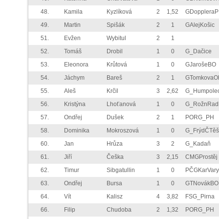
48.
Kamila
Kyzlíková
2
1,52
GDopplera
49.
Martin
Spišák
2
1
GAlejKošic
51.
Evžen
Wybitul
2
1
52.
Tomáš
Drobil
1
0
G_Dačice
53.
Eleonora
Krůtová
1
0
GJarošeBO
54.
Jáchym
Bareš
2
1
GTomkovaO
55.
Aleš
Krčil
3
2,62
G_Humpole
56.
Kristýna
Lhoťanová
1
0
G_RožnRad
57.
Ondřej
Dušek
2
1
PORG_PH
58.
Dominika
Mokroszová
1
0
G_FrýdČTěš
60.
Jan
Hrůza
3
2
G_Kadaň
61.
Jiří
Češka
3
2,15
CMGProstěj
62.
Timur
Sibgatullin
1
0
PČGKarVary
63.
Ondřej
Bursa
1
0
GTNovákBO
64.
Vít
Kalisz
4
3,82
FSG_Pirna
66.
Filip
Chudoba
2
1,32
PORG_PH