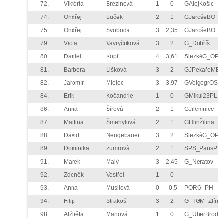
72.
Viktória
Brezinová
1
0
GAlejKošic
74.
Ondřej
Buček
2
1
GJarošeBO
75.
Ondřej
Svoboda
3
2,35
GJarošeBO
79.
Viola
Vavryčuková
3
2
G_Dobříš
80.
Daniel
Kopf
4
3,61
SlezkéG_O
81.
Barbora
Lišková
3
2
GJPekařeM
82.
Jaromír
Mielec
3
3,97
GVolgogrOS
84.
Erik
Kočandrle
1
0
GMikul23PL
86.
Anna
Šírová
2
1
GJilemnice
87.
Martina
Šmehylová
2
1
GHlinŽilina
88.
David
Neugebauer
3
2
SlezkéG_O
89.
Dominika
Zumrová
2
1
SPŠ_PansP
91.
Marek
Malý
3
2,45
G_Neratov
92.
Zdeněk
Vostřel
1
0
93.
Anna
Musilová
0
-0,5
PORG_PH
94.
Filip
Strakoš
3
2
G_TGM_Zlín
98.
Alžběta
Manová
1
0
G_UherBrod