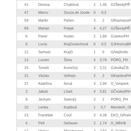
41.
Denisa
Chytilová
2
1,48
GJŠkodyPŘ
47.
Marco
Souza de Joode
0
-0,5
59.
Martin
Pašen
3
2
GRaymana
69.
Marian
Poljak
4
4,27
GJŠkodyPŘ
6.
Pavel
Hudec
2
1,68
GJarkovPH
8.
Lucia
Krajčoviechová
0
-0,5
GJHroncaB
12.
Samuel
Krajči
1
0
GAlejKošic
13.
Lucien
Šíma
4
3,78
PORG_PH
25.
Tomáš
Konečný
3
3,31
GJirsíkaČB
31.
Václav
Volhejn
3
2
GKepleraPH
37.
Kateřina
Nová
3
2,94
G_Vimperk
3.
Jakub
Löwit
4
5,81
GČeskoliPH
9.
Jáchym
Solecký
3
2
PORG_PH
10.
Lenka
Kopfová
1
0,7
MendelG_O
23.
František
Couf
3
4,38
EKO_GPrah
4.
Petr
Gebauer
2
1,74
G_Mělník