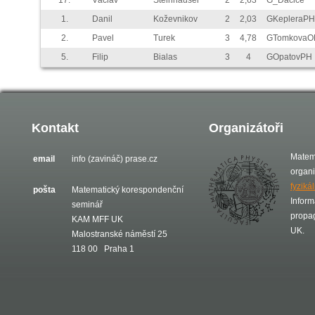
17.
Václav
Steinhauser
2
2,63
G_Dačice
1.
Danil
Koževnikov
2
2,03
GKepleraPH
2.
Pavel
Turek
3
4,78
GTomkovaO
5.
Filip
Bialas
3
4
GOpatovPH
Kontakt
Organizátoři
Matem
email
info (zavináč) prase.cz
organ
fyziká
pošta
Matematický korespondenční
Inform
seminář
propa
KAM MFF UK
UK.
Malostranské náměstí 25
118 00 Praha 1