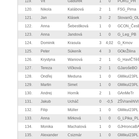
119.
Vít
Gaďurek
1
0
PORG_PH
120.
Nikola
Kalábová
2
1
FSG_Pirna
121.
Jan
Klásek
3
2
SlovanG_O
122.
Anna
Šebestíková
1
0
GCON_Čes
123.
Anna
Jandová
1
0
G_Leg_PB
124.
Dominik
Krasula
3
4,02
G_Krnov
125.
Peter
Súkeník
4
3
GOkrŽilina
126.
Krystyna
Waniová
2
1
G_HavlČTě
127.
Tereza
Vlčková
2
1
GJarošeBO
128.
Ondřej
Meduna
1
0
GMikul23PL
129.
Martin
Simet
1
0
GMikul23PL
130.
Andrej
Horník
2
1
GAnMeTr
131.
Jakub
Ucháč
0
-0,5
ZŠVranéNVl
132.
Filip
Müller
1
0
GMikul23PL
133.
Anna
Mírková
1
0
G_LPika_PL
134.
Monika
Machalová
1
0
GJHroncaB
135.
Alexander
Csizmár
1
0
GMikul23PL