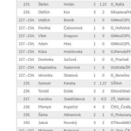
225.
Štefan
Hollán
2
1,22
G_Bytča
226.
Oldřich
Kos
3
2
GKepleraPH
227.–234.
Vojtěch
Breník
1
0
GMikul23PL
227.–234.
Pavlína
Čabounová
1
0
G_Hořovice
227.–234.
Vítek
Dragoun
1
0
GMikul23PL
227.–234.
Adam
Hlas
1
0
GMikul23PL
227.–234.
Klára
Holešovská
1
0
GJNerudyP
227.–234.
Dominika
Jurčová
1
0
G_Prachati
227.–234.
Magdaléna
Sejkorová
1
0
GUKlafárŽR
227.–234.
Veronika
Straková
1
0
G_Benešov
235.
Samuel
Karaba
2
1,37
SŠNvh
236.
Tomáš
Dolák
3
2
GNovéStraš
237.
Karolína
Slaběňáková
0
-0,5
ZŠ_ValKlob
238.
Přemysl
Kopečný
4
3
ČRG_ČesB
239.
Šárka
Altmanová
2
1
G_Rokycan
240.
Jakub
Novotný
3
2
GTNovákBO
241.–242.
Michaela
Brabcová
4
3
G_Jírov_ČB