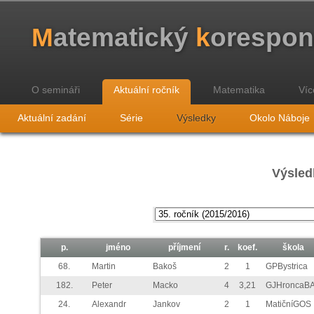
M
atematický
k
orespo
O semináři
Aktuální ročník
Matematika
Víc
Aktuální zadání
Série
Výsledky
Okolo Náboje
Výsled
p.
jméno
příjmení
r.
koef.
škola
68.
Martin
Bakoš
2
1
GPBystrica
182.
Peter
Macko
4
3,21
GJHroncaB
24.
Alexandr
Jankov
2
1
MatičníGOS