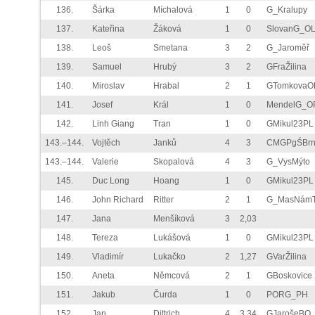
136.
Šárka
Míchalová
1
0
G_Kralupy
137.
Kateřina
Žáková
1
0
SlovanG_O
138.
Leoš
Smetana
3
2
G_Jaroměř
139.
Samuel
Hrubý
3
2
GFraŽilina
140.
Miroslav
Hrabal
2
1
GTomkovaO
141.
Josef
Král
1
0
MendelG_O
142.
Linh Giang
Tran
1
0
GMikul23PL
143.–144.
Vojtěch
Janků
4
3
CMGPgŚBr
143.–144.
Valerie
Skopalová
4
3
G_VysMýto
145.
Duc Long
Hoang
1
0
GMikul23PL
146.
John Richard
Ritter
2
1
G_MasNám
147.
Jana
Menšíková
3
2,03
148.
Tereza
Lukášová
1
0
GMikul23PL
149.
Vladimír
Lukačko
2
1,27
GVarŽilina
150.
Aneta
Němcová
2
1
GBoskovice
151.
Jakub
Čurda
1
0
PORG_PH
152.
Jan
Dittrich
4
3,34
GJarošeBO