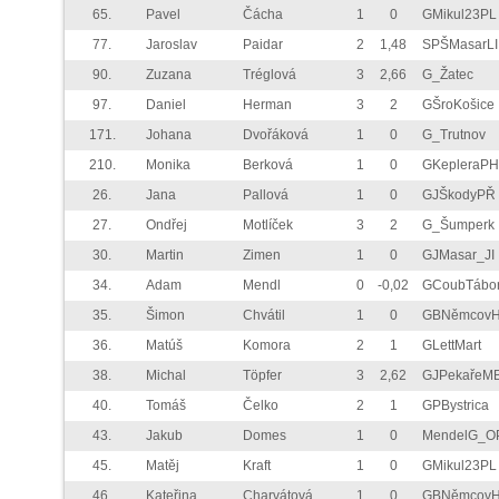
65.
Pavel
Čácha
1
0
GMikul23PL
77.
Jaroslav
Paidar
2
1,48
SPŠMasarLI
90.
Zuzana
Tréglová
3
2,66
G_Žatec
97.
Daniel
Herman
3
2
GŠroKošice
171.
Johana
Dvořáková
1
0
G_Trutnov
210.
Monika
Berková
1
0
GKepleraPH
26.
Jana
Pallová
1
0
GJŠkodyPŘ
27.
Ondřej
Motlíček
3
2
G_Šumperk
30.
Martin
Zimen
1
0
GJMasar_JI
34.
Adam
Mendl
0
-0,02
GCoubTábo
35.
Šimon
Chvátil
1
0
GBNěmcov
36.
Matúš
Komora
2
1
GLettMart
38.
Michal
Töpfer
3
2,62
GJPekařeM
40.
Tomáš
Čelko
2
1
GPBystrica
43.
Jakub
Domes
1
0
MendelG_O
45.
Matěj
Kraft
1
0
GMikul23PL
46.
Kateřina
Charvátová
1
0
GBNěmcov