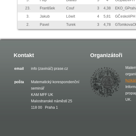
5.
Filip
Bialas
3
4
GOpatovPH
23.
František
Couf
3
4,38
EKO_GPrah
3.
Jakub
Löwit
4
5,81
GČeskoliPH
2.
Pavel
Turek
3
4,78
GTomkovaO
Kontakt
Organizátoři
Matem
email
info (zavináč) prase.cz
organ
fyziká
pošta
Matematický korespondenční
Inform
seminář
propa
KAM MFF UK
UK.
Malostranské náměstí 25
118 00 Praha 1