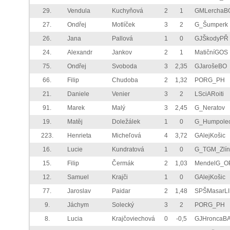
29.
Vendula
Kuchyňová
2
1
GMLerchaB
27.
Ondřej
Motlíček
3
2
G_Šumperk
26.
Jana
Pallová
1
0
GJŠkodyPŘ
24.
Alexandr
Jankov
2
1
MatičníGOS
75.
Ondřej
Svoboda
3
2,35
GJarošeBO
66.
Filip
Chudoba
2
1,32
PORG_PH
21.
Daniele
Venier
3
2
LSciARoiti
91.
Marek
Malý
3
2,45
G_Neratov
19.
Matěj
Doležálek
1
0
G_Humpole
223.
Henrieta
Micheľová
4
3,72
GAlejKošic
16.
Lucie
Kundratová
1
0
G_TGM_Zlín
15.
Filip
Čermák
2
1,03
MendelG_O
12.
Samuel
Krajči
1
0
GAlejKošic
77.
Jaroslav
Paidar
2
1,48
SPŠMasarLI
9.
Jáchym
Solecký
3
2
PORG_PH
8.
Lucia
Krajčoviechová
0
-0,5
GJHroncaB