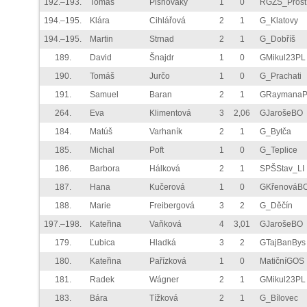
192.–193.
Tomáš
Pishovaký
1
0
RGZS_Prost
194.–195.
Klára
Cihlářová
2
1
G_Klatovy
194.–195.
Martin
Strnad
2
1
G_Dobříš
189.
David
Šnajdr
1
0
GMikul23PL
190.
Tomáš
Jurčo
1
0
G_Prachati
191.
Samuel
Baran
2
1
GRaymana
264.
Eva
Klimentová
3
2,06
GJarošeBO
184.
Matúš
Varhaník
2
1
G_Bytča
185.
Michal
Poft
1
0
G_Teplice
186.
Barbora
Hálková
2
1
SPŠStav_LI
187.
Hana
Kučerová
1
0
GKřenováB
188.
Marie
Freibergová
3
2
G_Děčín
197.–198.
Kateřina
Vaňková
4
3,01
GJarošeBO
179.
Ľubica
Hladká
3
2
GTajBanBys
180.
Kateřina
Pařízková
1
0
MatičníGOS
181.
Radek
Wágner
2
1
GMikul23PL
183.
Bára
Tížková
2
1
G_Bílovec