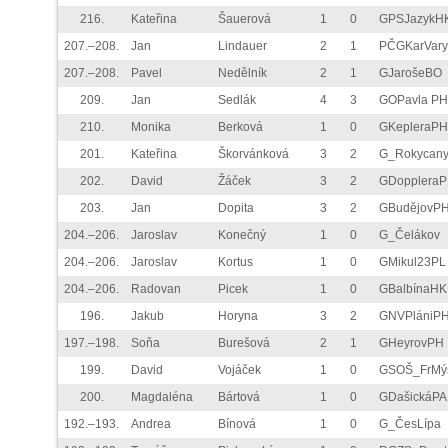
216.
Kateřina
Šauerová
1
0
GPSJazykH
207.–208.
Jan
Lindauer
2
1
PČGKarVary
207.–208.
Pavel
Nedělník
2
1
GJarošeBO
209.
Jan
Sedlák
4
3
GOPavla PH
210.
Monika
Berková
1
0
GKepleraPH
201.
Kateřina
Škorvánková
3
2
G_Rokycan
202.
David
Žáček
3
2
GDopplera
203.
Jan
Dopita
3
2
GBudějovP
204.–206.
Jaroslav
Konečný
1
0
G_Čelákov
204.–206.
Jaroslav
Kortus
1
0
GMikul23PL
204.–206.
Radovan
Picek
1
0
GBalbínaHK
196.
Jakub
Horyna
3
2
GNVPlániP
197.–198.
Soňa
Burešová
2
1
GHeyrovPH
199.
David
Vojáček
1
0
GSOŠ_FrMý
200.
Magdaléna
Bártová
1
0
GDašickáPA
192.–193.
Andrea
Bínová
1
0
G_ČesLípa