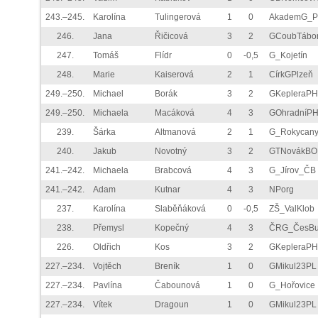
243.–245.
Karolína
Tulingerová
1
0
AkademG_
246.
Jana
Řičicová
3
2
GCoubTábo
247.
Tomáš
Flídr
0
-0,5
G_Kojetín
248.
Marie
Kaiserová
2
1
CírkGPlzeň
249.–250.
Michael
Borák
3
2
GKepleraPH
249.–250.
Michaela
Macáková
4
3
GOhradníP
239.
Šárka
Altmanová
2
1
G_Rokycan
240.
Jakub
Novotný
3
2
GTNovákBO
241.–242.
Michaela
Brabcová
4
3
G_Jírov_ČB
241.–242.
Adam
Kutnar
4
3
NPorg
237.
Karolína
Slaběňáková
0
-0,5
ZŠ_ValKlob
238.
Přemysl
Kopečný
4
3
ČRG_ČesB
226.
Oldřich
Kos
3
2
GKepleraPH
227.–234.
Vojtěch
Breník
1
0
GMikul23PL
227.–234.
Pavlína
Čabounová
1
0
G_Hořovice
227.–234.
Vítek
Dragoun
1
0
GMikul23PL