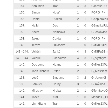
154.
Anh Minh
Tran
4
3
GJarošeBO
155.
Šimon
Hutař
1
0
PORG_PH
156.
Daniel
Ridzoň
2
1
GKepleraPH
157.
Ha Mi
Dao
1
0
GŠmejkalÚL
150.
Aneta
Němcová
2
1
GBoskovice
151.
Jakub
Čurda
1
0
PORG_PH
148.
Tereza
Lukášová
1
0
GMikul23PL
143.–144.
Vojtěch
Janků
4
3
CMGPgŚBr
143.–144.
Valerie
Skopalová
4
3
G_VysMýto
145.
Duc Long
Hoang
1
0
GMikul23PL
146.
John Richard
Ritter
2
1
G_MasNám
138.
Leoš
Smetana
3
2
G_Jaroměř
139.
Samuel
Hrubý
3
2
GFraŽilina
140.
Miroslav
Hrabal
2
1
GTomkovaO
141.
Josef
Král
1
0
MendelG_O
142.
Linh Giang
Tran
1
0
GMikul23PL