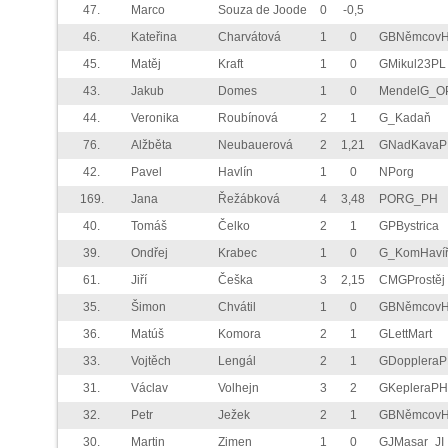
47.
Marco
Souza de Joode
0
-0,5
46.
Kateřina
Charvátová
1
0
GBNěmcov
45.
Matěj
Kraft
1
0
GMikul23PL
43.
Jakub
Domes
1
0
MendelG_O
44.
Veronika
Roubínová
2
1
G_Kadaň
76.
Alžběta
Neubauerová
2
1,21
GNadKava
42.
Pavel
Havlín
1
0
NPorg
169.
Jana
Řežábková
4
3,48
PORG_PH
40.
Tomáš
Čelko
2
1
GPBystrica
39.
Ondřej
Krabec
1
0
G_KomHaví
61.
Jiří
Češka
3
2,15
CMGProstěj
35.
Šimon
Chvátil
1
0
GBNěmcov
36.
Matúš
Komora
2
1
GLettMart
33.
Vojtěch
Lengál
2
1
GDopplera
31.
Václav
Volhejn
3
2
GKepleraPH
32.
Petr
Ježek
2
1
GBNěmcov
30.
Martin
Zimen
1
0
GJMasar_JI