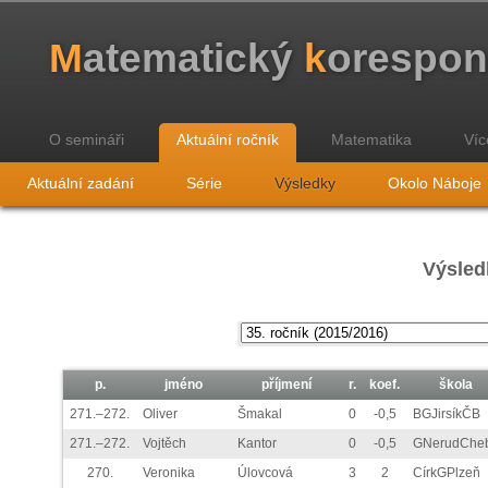
M
atematický
k
orespo
O semináři
Aktuální ročník
Matematika
Víc
Aktuální zadání
Série
Výsledky
Okolo Náboje
Výsled
p.
jméno
příjmení
r.
koef.
škola
271.–272.
Oliver
Šmakal
0
-0,5
BGJirsíkČB
271.–272.
Vojtěch
Kantor
0
-0,5
GNerudChe
270.
Veronika
Úlovcová
3
2
CírkGPlzeň