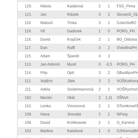
120.
Nikola
Kalábová
2
1
FSG_Pirna
121.
Jan
Klásek
3
2
SlovanG_O
118.
Matouš
Trnka
3
2
GJarošeBO
119.
Vít
Gaďurek
1
0
PORG_PH
116.
David
Krajíček
2
1
BG_Ostrava
117.
Dan
Raffl
3
2
GVoděraPH
115.
Adam
Španěl
4
3
113.
Jan Antonín
Musil
0
-0,5
PORG_PH
114.
Filip
Oplt
3
2
GBudějovP
112.
Vojtěch
Jílek
3
2
VOŠKutHor
111.
Adéla
Seidelmannová
2
1
VOŠRychno
162.
Marián
Okál
2
1,11
SŠNvh
110.
Lenka
Vincenová
2
1
GTomkovaO
108.
Hana
Jirovská
2
1
NPorg
106.
David
Królikowski
2
1
G_Karviná
103.
Martina
Kalašová
1
0
GJHroncaB