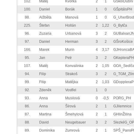
102.
Matej
Kvorka
2
1
GŠkolDubni
100.
Daniel
Borák
1
0
GŠpitálsPH
98.
Alžběta
Manová
1
0
G_UherBrod
225.
Štefan
Hollán
2
1,22
G_Bytča
96.
Zuzana
Urbanová
3
2
GUBalvanJ
97.
Daniel
Herman
3
2
GŠroKošice
166.
Marek
Murin
4
3,17
GJHroncaB
95.
Jan
Petr
3
2
GKepleraPH
107.
Matěj
Konvalinka
2
1,05
GOA_Sedlč
94.
Filip
Strakoš
3
2
G_TGM_Zlín
99.
Filip
Matějka
2
1,03
GDopplera
92.
Zdeněk
Vostřel
1
0
93.
Anna
Musilová
0
-0,5
PORG_PH
86.
Anna
Šírová
2
1
GJilemnice
87.
Martina
Šmehylová
2
1
GHlinŽilina
88.
David
Neugebauer
3
2
SlezkéG_O
89.
Dominika
Zumrová
2
1
SPŠ_PansP