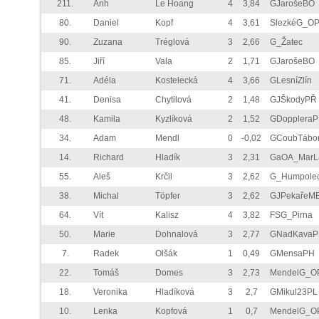
211.
Anh
Le Hoang
4
3,84
GJarošeBO
80.
Daniel
Kopf
4
3,61
SlezkéG_O
90.
Zuzana
Tréglová
3
2,66
G_Žatec
85.
Jiří
Vala
2
1,71
GJarošeBO
71.
Adéla
Kostelecká
4
3,66
GLesníZlín
41.
Denisa
Chytilová
2
1,48
GJŠkodyPŘ
48.
Kamila
Kyzlíková
2
1,52
GDopplera
34.
Adam
Mendl
0
-0,02
GCoubTábo
14.
Richard
Hladík
3
2,31
GaOA_MarL
55.
Aleš
Krčil
3
2,62
G_Humpole
38.
Michal
Töpfer
3
2,62
GJPekařeM
64.
Vít
Kalisz
4
3,82
FSG_Pirna
50.
Marie
Dohnalová
3
2,77
GNadKava
7.
Radek
Olšák
1
0,49
GMensaPH
22.
Tomáš
Domes
3
2,73
MendelG_O
18.
Veronika
Hladíková
3
2,7
GMikul23PL
10.
Lenka
Kopfová
1
0,7
MendelG_O