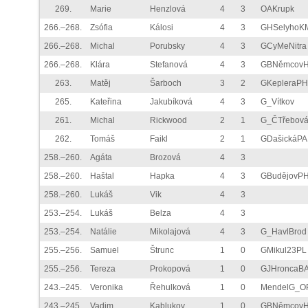
269.
Marie
Henzlová
4
3
OAKrupk
266.–268.
Zsófia
Kálosi
4
3
GHSelyhoK
266.–268.
Michal
Porubsky
4
3
GCyMeNitra
266.–268.
Klára
Stefanová
4
3
GBNěmcov
263.
Matěj
Šarboch
3
2
GKepleraPH
265.
Kateřina
Jakubíková
4
3
G_Vítkov
261.
Michal
Rickwood
2
1
G_ČTřebov
262.
Tomáš
Faikl
2
1
GDašickáPA
258.–260.
Agáta
Brozová
4
3
258.–260.
Haštal
Hapka
4
3
GBudějovP
258.–260.
Lukáš
Vik
4
3
253.–254.
Lukáš
Belza
4
3
253.–254.
Natálie
Mikolajová
4
3
G_HavlBrod
255.–256.
Samuel
Štrunc
1
0
GMikul23PL
255.–256.
Tereza
Prokopová
1
0
GJHroncaB
243.–245.
Veronika
Řehulková
1
0
MendelG_O
243.–245.
Vadim
Kablukov
1
0
GBNěmcov