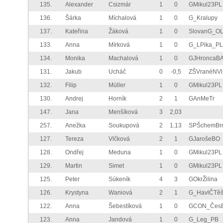
135.
Alexander
Csizmár
1
0
GMikul23PL
136.
Šárka
Míchalová
1
0
G_Kralupy
137.
Kateřina
Žáková
1
0
SlovanG_O
133.
Anna
Mírková
1
0
G_LPika_PL
134.
Monika
Machalová
1
0
GJHroncaB
131.
Jakub
Ucháč
0
-0,5
ZŠVranéNVl
132.
Filip
Müller
1
0
GMikul23PL
130.
Andrej
Horník
2
1
GAnMeTr
147.
Jana
Menšíková
3
2,03
257.
Anežka
Soukupová
2
1,13
SPŠchemBr
127.
Tereza
Vlčková
2
1
GJarošeBO
128.
Ondřej
Meduna
1
0
GMikul23PL
129.
Martin
Simet
1
0
GMikul23PL
125.
Peter
Súkeník
4
3
GOkrŽilina
126.
Krystyna
Waniová
2
1
G_HavlČTě
122.
Anna
Šebestíková
1
0
GCON_Čes
123.
Anna
Jandová
1
0
G_Leg_PB