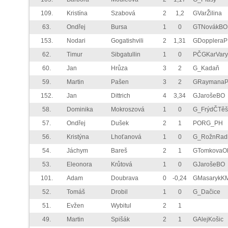
109.
Kristína
Szabová
2
1,2
GVarŽilina
63.
Ondřej
Bursa
1
0
GTNovákBO
153.
Nodari
Gogatishvili
2
1,31
GDopplera
62.
Timur
Sibgatullin
1
0
PČGKarVary
60.
Jan
Hrůza
3
2
G_Kadaň
59.
Martin
Pašen
3
2
GRaymana
152.
Jan
Dittrich
4
3,34
GJarošeBO
58.
Dominika
Mokroszová
1
0
G_FrýdČTěš
57.
Ondřej
Dušek
2
1
PORG_PH
56.
Kristýna
Lhoťanová
1
0
G_RožnRad
54.
Jáchym
Bareš
2
1
GTomkovaO
53.
Eleonora
Krůtová
1
0
GJarošeBO
101.
Adam
Doubrava
0
-0,24
GMasarykK
52.
Tomáš
Drobil
1
0
G_Dačice
51.
Evžen
Wybitul
2
1
49.
Martin
Spišák
2
1
GAlejKošic