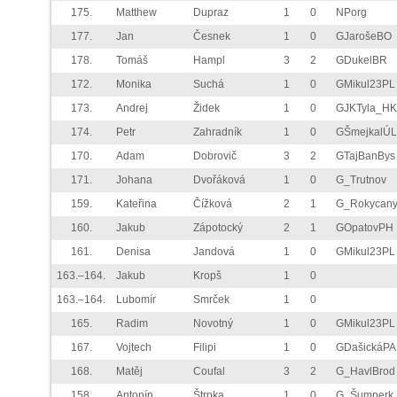
175.
Matthew
Dupraz
1
0
NPorg
177.
Jan
Česnek
1
0
GJarošeBO
178.
Tomáš
Hampl
3
2
GDukelBR
172.
Monika
Suchá
1
0
GMikul23PL
173.
Andrej
Židek
1
0
GJKTyla_HK
174.
Petr
Zahradník
1
0
GŠmejkalÚL
170.
Adam
Dobrovič
3
2
GTajBanBys
171.
Johana
Dvořáková
1
0
G_Trutnov
159.
Kateřina
Čížková
2
1
G_Rokycan
160.
Jakub
Zápotocký
2
1
GOpatovPH
161.
Denisa
Jandová
1
0
GMikul23PL
163.–164.
Jakub
Kropš
1
0
163.–164.
Lubomír
Smrček
1
0
165.
Radim
Novotný
1
0
GMikul23PL
167.
Vojtech
Filipi
1
0
GDašickáPA
168.
Matěj
Coufal
3
2
G_HavlBrod
158.
Antonín
Štrpka
1
0
G_Šumperk