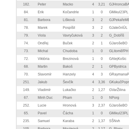
182.
Peter
Macko
4
3,21
GJHroncaB
84.
Erik
Kočandrle
1
0
GMikul23PL
81.
Barbora
Lišková
3
2
GJPekařeM
78.
Marek
Pospíšil
3
2
GJatečníÚL
79.
Viola
Vavryčuková
3
2
G_Dobříš
74.
Ondřej
Buček
2
1
GJarošeBO
73.
Michal
Chudoba
1
0
GLitoměřPH
72.
Viktória
Brezinová
1
0
GAlejKošic
68.
Martin
Bakoš
2
1
GPBystrica
70.
Slavomír
Hanzely
4
3
GRaymana
251.
Jakub
Ševčík
4
3,36
GKukučPopr
149.
Vladimír
Lukačko
2
1,27
GVarŽilina
67.
Minh Duc
Pham
1
0
NPorg
252.
Lucie
Hronová
3
2,37
GJarošeBO
65.
Pavel
Čácha
1
0
GMikul23PL
235.
Samuel
Karaba
2
1,37
SŠNvh
105.
Barbora
Mouleová
2
1,17
G_Plasy