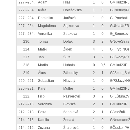
227.–234.
Adam
Hlas
1
0
GMikul23PL
227.–234.
Klára
Holešovská
1
0
GJNerudyP
227.–234.
Dominika
Jurčová
1
0
G_Prachati
227.–234.
Magdaléna
Sejkorová
1
0
GUKlafárŽR
227.–234.
Veronika
Straková
1
0
G_Benešov
236.
Tomáš
Dolák
3
2
GNovéStraš
224.
Matěj
Žídek
4
3
G_FrýdlNOs
217.
Jan
Šuta
3
2
GJŠkodyPŘ
218.
Martin
Hubata
0
-0,5
GMikul23PL
219.
Ákos
Záhorský
2
1
GJSzon_Ša
220.–221.
Sebastian
Hlavatý
1
0
GPSJazykH
220.–221.
Karel
Müller
1
0
GMikul23PL
222.
Filip
Pastierovič
3
2
G_ĽŠtúraZV
212.–213.
Veronika
Blovská
2
1
GMikul23PL
212.–213.
Petra
Šnoblová
2
1
GJatečníÚL
214.–215.
Kamila
Ženatá
1
0
GNeumann
214.–215.
Zuzana
Šraierová
1
0
GČeskoliPH