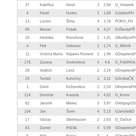
37.
Kateřina
Nová
3
2,94
G_Vimperk
6.
Pavel
Hudec
2
1,68
GJarkovPH
13.
Lucien
Šíma
4
3,78
PORG_PH
69.
Marian
Poljak
4
4,27
GJŠkodyPŘ
20.
Hedvika
Ranošová
2
1,91
GBudějovP
4.
Petr
Gebauer
2
1,74
G_Mělník
11.
Victoria María
Nájares Romero
2
1,99
GDopplera
176.
Zuzana
Svobodová
4
4,8
G_FrýdlNOs
28.
Vojtěch
Lanz
2
2,24
GDopplera
25.
Tomáš
Konečný
3
3,31
GJirsíkaČB
1.
Danil
Koževnikov
2
2,03
GKepleraPH
124.
Dominik
Krasula
3
4,02
G_Krnov
82.
Jaromír
Mielec
3
3,97
GVolgogrOS
104.
Jan
Šorm
4
5,15
GJarošeBO
17.
Václav
Steinhauser
2
2,63
G_Dačice
83.
Daniel
Pišťák
4
5,59
GDopplera