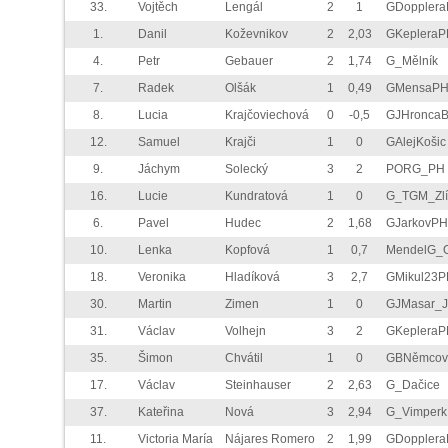
33.
Vojtěch
Lengál
2
1
GDoppler
1.
Danil
Koževnikov
2
2,03
GKepleraP
4.
Petr
Gebauer
2
1,74
G_Mělník
7.
Radek
Olšák
1
0,49
GMensaP
8.
Lucia
Krajčoviechová
0
-0,5
GJHronca
12.
Samuel
Krajči
1
0
GAlejKošic
9.
Jáchym
Solecký
3
2
PORG_PH
16.
Lucie
Kundratová
1
0
G_TGM_Zlí
6.
Pavel
Hudec
2
1,68
GJarkovPH
10.
Lenka
Kopfová
1
0,7
MendelG_
18.
Veronika
Hladíková
3
2,7
GMikul23P
30.
Martin
Zimen
1
0
GJMasar_J
31.
Václav
Volhejn
3
2
GKepleraP
35.
Šimon
Chvátil
1
0
GBNěmco
17.
Václav
Steinhauser
2
2,63
G_Dačice
37.
Kateřina
Nová
3
2,94
G_Vimperk
11.
Victoria María
Nájares Romero
2
1,99
GDoppler