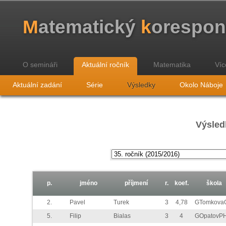
M
atematický
k
orespo
O semináři
Aktuální ročník
Matematika
Víc
Aktuální zadání
Série
Výsledky
Okolo Náboje
Výsled
p.
jméno
příjmení
r.
koef.
škola
2.
Pavel
Turek
3
4,78
GTomkova
5.
Filip
Bialas
3
4
GOpatovP