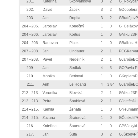
201.
Kateřina
Škorvánková
3
2
G_Rokyca
202.
David
Žáček
3
2
GDoppler
203.
Jan
Dopita
3
2
GBudějov
204.–206.
Jaroslav
Konečný
1
0
G_Čelákov
204.–206.
Jaroslav
Kortus
1
0
GMikul23P
204.–206.
Radovan
Picek
1
0
GBalbínaH
207.–208.
Jan
Lindauer
2
1
PČGKarVar
207.–208.
Pavel
Nedělník
2
1
GJarošeB
209.
Jan
Sedlák
4
3
GOPavla P
210.
Monika
Berková
1
0
GKepleraP
211.
Anh
Le Hoang
4
3,84
GJarošeB
212.–213.
Veronika
Blovská
2
1
GMikul23P
212.–213.
Petra
Šnoblová
2
1
GJatečníÚ
214.–215.
Kamila
Ženatá
1
0
GNeuman
214.–215.
Zuzana
Šraierová
1
0
GČeskoliP
216.
Kateřina
Šauerová
1
0
GPSJazyk
217.
Jan
Šuta
3
2
GJŠkodyP