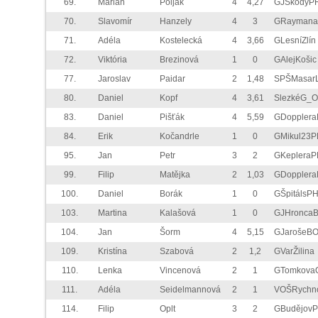
69.
Marian
Poljak
4
4,27
GJŠkodyP
70.
Slavomír
Hanzely
4
3
GRaymana
71.
Adéla
Kostelecká
4
3,66
GLesníZlín
72.
Viktória
Brezinová
1
0
GAlejKošic
77.
Jaroslav
Paidar
2
1,48
SPŠMasarL
80.
Daniel
Kopf
4
3,61
SlezkéG_
83.
Daniel
Pišťák
4
5,59
GDoppler
84.
Erik
Kočandrle
1
0
GMikul23P
95.
Jan
Petr
3
2
GKepleraP
99.
Filip
Matějka
2
1,03
GDoppler
100.
Daniel
Borák
1
0
GŠpitálsP
103.
Martina
Kalašová
1
0
GJHronca
104.
Jan
Šorm
4
5,15
GJarošeB
109.
Kristína
Szabová
2
1,2
GVarŽilina
110.
Lenka
Vincenová
2
1
GTomkova
111.
Adéla
Seidelmannová
2
1
VOŠRychn
114.
Filip
Oplt
3
2
GBudějov