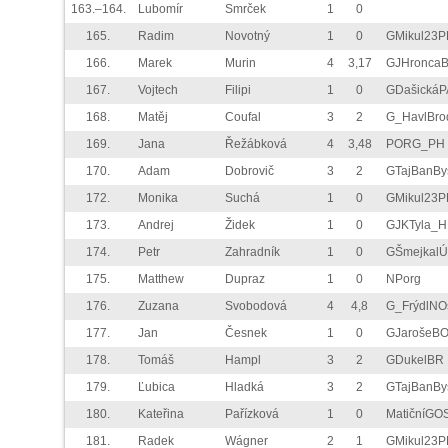
163.–164.
Lubomír
Smrček
1
0
165.
Radim
Novotný
1
0
GMikul23P
166.
Marek
Murin
4
3,17
GJHronca
167.
Vojtech
Filipi
1
0
GDašickáP
168.
Matěj
Coufal
3
2
G_HavlBro
169.
Jana
Řežábková
4
3,48
PORG_PH
170.
Adam
Dobrovič
3
2
GTajBanBy
172.
Monika
Suchá
1
0
GMikul23P
173.
Andrej
Židek
1
0
GJKTyla_H
174.
Petr
Zahradník
1
0
GŠmejkalÚ
175.
Matthew
Dupraz
1
0
NPorg
176.
Zuzana
Svobodová
4
4,8
G_FrýdlNO
177.
Jan
Česnek
1
0
GJarošeB
178.
Tomáš
Hampl
3
2
GDukelBR
179.
Ľubica
Hladká
3
2
GTajBanBy
180.
Kateřina
Pařízková
1
0
MatičníGO
181.
Radek
Wágner
2
1
GMikul23P