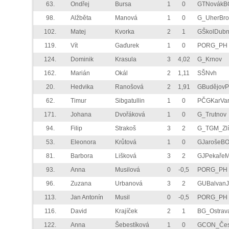
63.
Ondřej
Bursa
1
0
GTNovákB
98.
Alžběta
Manová
1
0
G_UherBro
102.
Matej
Kvorka
2
1
GŠkolDubn
119.
Vít
Gaďurek
1
0
PORG_PH
124.
Dominik
Krasula
3
4,02
G_Krnov
162.
Marián
Okál
2
1,11
SŠNvh
20.
Hedvika
Ranošová
2
1,91
GBudějov
62.
Timur
Sibgatullin
1
0
PČGKarVar
171.
Johana
Dvořáková
1
0
G_Trutnov
94.
Filip
Strakoš
3
2
G_TGM_Zlí
53.
Eleonora
Krůtová
1
0
GJarošeB
81.
Barbora
Lišková
3
2
GJPekaře
93.
Anna
Musilová
0
-0,5
PORG_PH
96.
Zuzana
Urbanová
3
2
GUBalvan
113.
Jan Antonín
Musil
0
-0,5
PORG_PH
116.
David
Krajíček
2
1
BG_Ostrav
122.
Anna
Šebestíková
1
0
GCON_Če