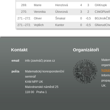
269.
Marie
Henzlová
4
3
OAKrupk
270.
Veronika
Úlovcová
3
2
CírkGPlzeň
271.–272.
Oliver
Šmakal
0
-0,5
BGJirsíkČB
271.–272.
Vojtěch
Kantor
0
-0,5
GNerudCh
Kontakt
Organizátoři
Matem
email
info (zavináč) prase.cz
organ
fyziká
pošta
Matematický korespondenční
Inform
seminář
propa
KAM MFF UK
UK.
Malostranské náměstí 25
118 00 Praha 1