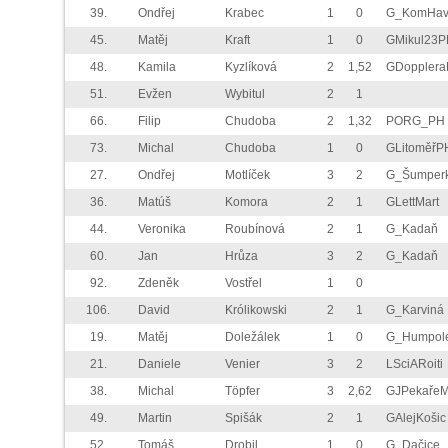
39.
Ondřej
Krabec
1
0
G_KomHav
45.
Matěj
Kraft
1
0
GMikul23P
48.
Kamila
Kyzlíková
2
1,52
GDoppler
51.
Evžen
Wybitul
2
1
66.
Filip
Chudoba
2
1,32
PORG_PH
73.
Michal
Chudoba
1
0
GLitoměřP
27.
Ondřej
Motlíček
3
2
G_Šumper
36.
Matúš
Komora
2
1
GLettMart
44.
Veronika
Roubínová
2
1
G_Kadaň
60.
Jan
Hrůza
3
2
G_Kadaň
92.
Zdeněk
Vostřel
1
0
106.
David
Królikowski
2
1
G_Karviná
19.
Matěj
Doležálek
1
0
G_Humpol
21.
Daniele
Venier
3
2
LSciARoiti
38.
Michal
Töpfer
3
2,62
GJPekaře
49.
Martin
Spišák
2
1
GAlejKošic
52.
Tomáš
Drobil
1
0
G_Dačice