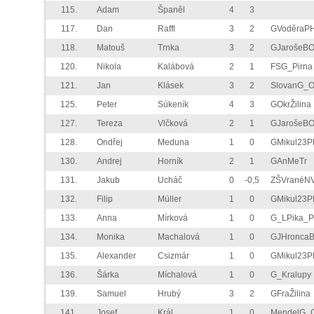
115.
Adam
Španěl
4
3
117.
Dan
Raffl
3
2
GVoděraP
118.
Matouš
Trnka
3
2
GJarošeB
120.
Nikola
Kalábová
2
1
FSG_Pirna
121.
Jan
Klásek
3
2
SlovanG_
125.
Peter
Súkeník
4
3
GOkrŽilina
127.
Tereza
Vlčková
2
1
GJarošeB
128.
Ondřej
Meduna
1
0
GMikul23P
130.
Andrej
Horník
2
1
GAnMeTr
131.
Jakub
Ucháč
0
-0,5
ZŠVranéNV
132.
Filip
Müller
1
0
GMikul23P
133.
Anna
Mírková
1
0
G_LPika_P
134.
Monika
Machalová
1
0
GJHronca
135.
Alexander
Csizmár
1
0
GMikul23P
136.
Šárka
Míchalová
1
0
G_Kralupy
139.
Samuel
Hrubý
3
2
GFraŽilina
141.
Josef
Král
1
0
MendelG_