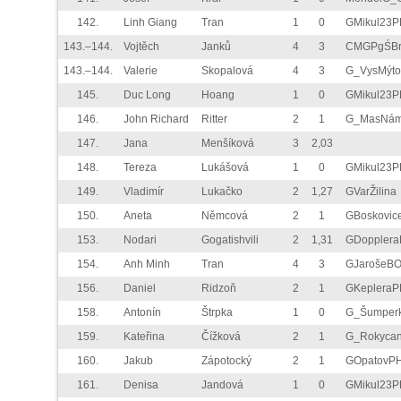
142.
Linh Giang
Tran
1
0
GMikul23P
143.–144.
Vojtěch
Janků
4
3
CMGPgŚBr
143.–144.
Valerie
Skopalová
4
3
G_VysMýto
145.
Duc Long
Hoang
1
0
GMikul23P
146.
John Richard
Ritter
2
1
G_MasNá
147.
Jana
Menšíková
3
2,03
148.
Tereza
Lukášová
1
0
GMikul23P
149.
Vladimír
Lukačko
2
1,27
GVarŽilina
150.
Aneta
Němcová
2
1
GBoskovic
153.
Nodari
Gogatishvili
2
1,31
GDoppler
154.
Anh Minh
Tran
4
3
GJarošeB
156.
Daniel
Ridzoň
2
1
GKepleraP
158.
Antonín
Štrpka
1
0
G_Šumper
159.
Kateřina
Čížková
2
1
G_Rokyca
160.
Jakub
Zápotocký
2
1
GOpatovP
161.
Denisa
Jandová
1
0
GMikul23P