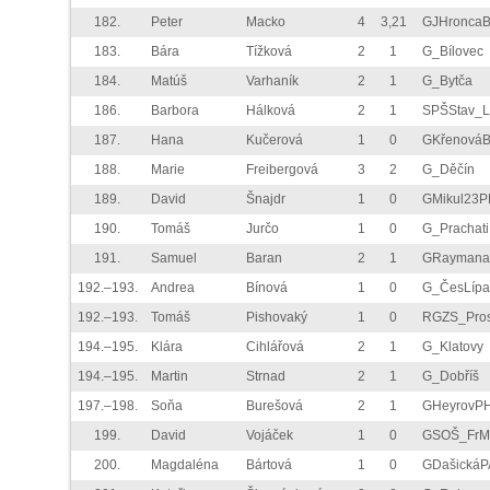
182.
Peter
Macko
4
3,21
GJHronca
183.
Bára
Tížková
2
1
G_Bílovec
184.
Matúš
Varhaník
2
1
G_Bytča
186.
Barbora
Hálková
2
1
SPŠStav_L
187.
Hana
Kučerová
1
0
GKřenová
188.
Marie
Freibergová
3
2
G_Děčín
189.
David
Šnajdr
1
0
GMikul23P
190.
Tomáš
Jurčo
1
0
G_Prachati
191.
Samuel
Baran
2
1
GRaymana
192.–193.
Andrea
Bínová
1
0
G_ČesLípa
192.–193.
Tomáš
Pishovaký
1
0
RGZS_Pros
194.–195.
Klára
Cihlářová
2
1
G_Klatovy
194.–195.
Martin
Strnad
2
1
G_Dobříš
197.–198.
Soňa
Burešová
2
1
GHeyrovP
199.
David
Vojáček
1
0
GSOŠ_FrM
200.
Magdaléna
Bártová
1
0
GDašickáP