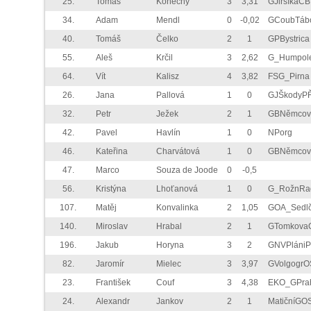
25.
Tomáš
Konečný
3
3,31
GJirsíkaČB
34.
Adam
Mendl
0
-0,02
GCoubTáb
40.
Tomáš
Čelko
2
1
GPBystrica
55.
Aleš
Krčil
3
2,62
G_Humpol
64.
Vít
Kalisz
4
3,82
FSG_Pirna
26.
Jana
Pallová
1
0
GJŠkodyP
32.
Petr
Ježek
2
1
GBNěmco
42.
Pavel
Havlín
1
0
NPorg
46.
Kateřina
Charvátová
1
0
GBNěmco
47.
Marco
Souza de Joode
0
-0,5
56.
Kristýna
Lhoťanová
1
0
G_RožnRa
107.
Matěj
Konvalinka
2
1,05
GOA_Sedl
140.
Miroslav
Hrabal
2
1
GTomkova
196.
Jakub
Horyna
3
2
GNVPláni
82.
Jaromír
Mielec
3
3,97
GVolgogrO
23.
František
Couf
3
4,38
EKO_GPra
24.
Alexandr
Jankov
2
1
MatičníGO