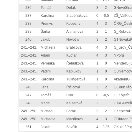
236.
Tomáš
Dolák
3
2
GNovéStra
237.
Karolína
Slaběňáková
0
-0,5
ZŠ_ValKlo
238.
Přemysl
Kopečný
4
3
ČRG_ČesB
239.
Šárka
Altmanová
2
1
G_Rokyca
240.
Jakub
Novotný
3
2
GTNovákB
241.–242.
Michaela
Brabcová
4
3
G_Jírov_Č
241.–242.
Adam
Kutnar
4
3
NPorg
243.–245.
Veronika
Řehulková
1
0
MendelG_
243.–245.
Vadim
Kablukov
1
0
GBNěmco
243.–245.
Karolína
Tulingerová
1
0
AkademG_
246.
Jana
Řičicová
3
2
GCoubTáb
247.
Tomáš
Flídr
0
-0,5
G_Kojetín
248.
Marie
Kaiserová
2
1
CírkGPlzeň
249.–250.
Michael
Borák
3
2
GKepleraP
249.–250.
Michaela
Macáková
4
3
GOhradní
251.
Jakub
Ševčík
4
3,36
GKukučPop