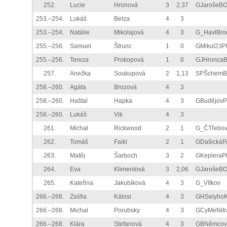
252.
Lucie
Hronová
3
2,37
GJarošeB
253.–254.
Lukáš
Belza
4
3
253.–254.
Natálie
Mikolajová
4
3
G_HavlBro
255.–256.
Samuel
Štrunc
1
0
GMikul23P
255.–256.
Tereza
Prokopová
1
0
GJHronca
257.
Anežka
Soukupová
2
1,13
SPŠchemB
258.–260.
Agáta
Brozová
4
3
258.–260.
Haštal
Hapka
4
3
GBudějov
258.–260.
Lukáš
Vik
4
3
261.
Michal
Rickwood
2
1
G_ČTřebo
262.
Tomáš
Faikl
2
1
GDašickáP
263.
Matěj
Šarboch
3
2
GKepleraP
264.
Eva
Klimentová
3
2,06
GJarošeB
265.
Kateřina
Jakubíková
4
3
G_Vítkov
266.–268.
Zsófia
Kálosi
4
3
GHSelyho
266.–268.
Michal
Porubsky
4
3
GCyMeNitr
266.–268.
Klára
Stefanová
4
3
GBNěmco