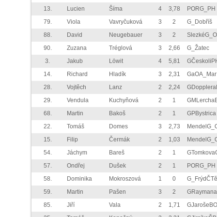
13.
Lucien
Šíma
4
3,78
PORG_PH
79.
Viola
Vavryčuková
3
2
G_Dobříš
88.
David
Neugebauer
3
2
SlezkéG_
90.
Zuzana
Tréglová
3
2,66
G_Žatec
3.
Jakub
Löwit
4
5,81
GČeskoliP
14.
Richard
Hladík
3
2,31
GaOA_Mar
28.
Vojtěch
Lanz
2
2,24
GDoppler
29.
Vendula
Kuchyňová
2
1
GMLercha
68.
Martin
Bakoš
2
1
GPBystrica
22.
Tomáš
Domes
3
2,73
MendelG_
15.
Filip
Čermák
2
1,03
MendelG_
54.
Jáchym
Bareš
2
1
GTomkova
57.
Ondřej
Dušek
2
1
PORG_PH
58.
Dominika
Mokroszová
1
0
G_FrýdČTě
59.
Martin
Pašen
3
2
GRaymana
85.
Jiří
Vala
2
1,71
GJarošeB