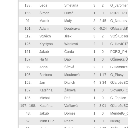
138.
Leoš
Smetana
3
2
G_Jaroměř
155.
Šimon
Hutař
1
0
PORG_PH
91.
Marek
Malý
3
2,45
G_Neratov
101.
Adam
Doubrava
0
-0,24
GMasaryk
112.
Vojtěch
Jílek
3
2
VOŠKutHo
126.
Krystyna
Waniová
2
1
G_HavlČT
151.
Jakub
Čurda
1
0
PORG_PH
157.
Ha Mi
Dao
1
0
GŠmejkalÚ
86.
Anna
Šírová
2
1
GJilemnice
105.
Barbora
Mouleová
2
1,17
G_Plasy
152.
Jan
Dittrich
4
3,34
GJarošeB
137.
Kateřina
Žáková
1
0
SlovanG_
185.
Michal
Poft
1
0
G_Teplice
197.–198.
Kateřina
Vaňková
4
3,01
GJarošeB
43.
Jakub
Domes
1
0
MendelG_
67.
Minh Duc
Pham
1
0
NPorg