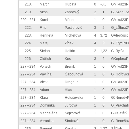
218.
Martin
Hubata
0
-0,5
GMikul23P
219.
Ákos
Záhorský
2
1
GJSzon_Š
220.–221.
Karel
Müller
1
0
GMikul23P
222.
Filip
Pastierovič
3
2
G_ĽŠtúraZ
223.
Henrieta
Micheľová
4
3,72
GAlejKošic
224.
Matěj
Žídek
4
3
G_FrýdlNO
225.
Štefan
Hollán
2
1,22
G_Bytča
226.
Oldřich
Kos
3
2
GKepleraP
227.–234.
Vojtěch
Breník
1
0
GMikul23P
227.–234.
Pavlína
Čabounová
1
0
G_Hořovic
227.–234.
Vítek
Dragoun
1
0
GMikul23P
227.–234.
Adam
Hlas
1
0
GMikul23P
227.–234.
Klára
Holešovská
1
0
GJNerudy
227.–234.
Dominika
Jurčová
1
0
G_Prachati
227.–234.
Magdaléna
Sejkorová
1
0
GUKlafárŽ
227.–234.
Veronika
Straková
1
0
G_Benešo
235.
Samuel
Karaba
2
1,37
SŠNvh