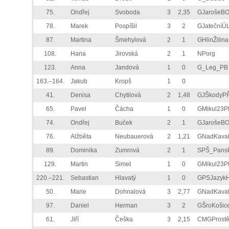
75.
Ondřej
Svoboda
3
2,35
GJarošeB
78.
Marek
Pospíšil
3
2
GJatečníÚ
87.
Martina
Šmehylová
2
1
GHlinŽilina
108.
Hana
Jirovská
2
1
NPorg
123.
Anna
Jandová
1
0
G_Leg_PB
163.–164.
Jakub
Kropš
1
0
41.
Denisa
Chytilová
2
1,48
GJŠkodyP
65.
Pavel
Čácha
1
0
GMikul23P
74.
Ondřej
Buček
2
1
GJarošeB
76.
Alžběta
Neubauerová
2
1,21
GNadKava
89.
Dominika
Zumrová
2
1
SPŠ_Pans
129.
Martin
Simet
1
0
GMikul23P
220.–221.
Sebastian
Hlavatý
1
0
GPSJazyk
50.
Marie
Dohnalová
3
2,77
GNadKava
97.
Daniel
Herman
3
2
GŠroKošic
61.
Jiří
Češka
3
2,15
CMGProstě