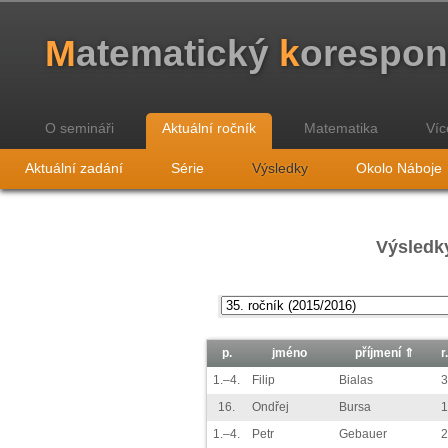
M
atematický
k
orespo
O semináři
Aktuální ročník
Matematika
Víc
Aktuální zadání
Série
Výsledky
Okolo Náboje
Výsledky
p.
jméno
příjmení ⇑
r.
1.–4.
Filip
Bialas
3
16.
Ondřej
Bursa
1
1.–4.
Petr
Gebauer
2