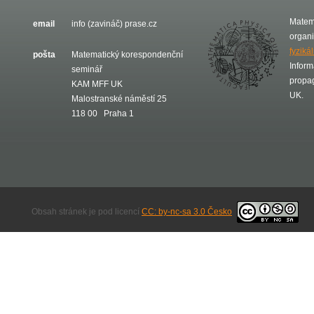
Matem
email
info (zavináč) prase.cz
organ
fyziká
pošta
Matematický korespondenční
Inform
seminář
propa
KAM MFF UK
UK.
Malostranské náměstí 25
118 00 Praha 1
Obsah stránek je pod licencí
CC: by-nc-sa 3.0 Česko