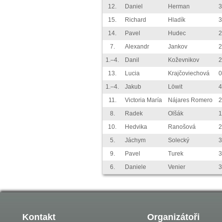
12.
Daniel
Herman
3
15.
Richard
Hladík
3
14.
Pavel
Hudec
2
7.
Alexandr
Jankov
2
1.–4.
Danil
Koževnikov
2
13.
Lucia
Krajčoviechová
0
1.–4.
Jakub
Löwit
4
11.
Victoria María
Nájares Romero
2
8.
Radek
Olšák
1
10.
Hedvika
Ranošová
2
5.
Jáchym
Solecký
3
9.
Pavel
Turek
3
6.
Daniele
Venier
3
Kontakt
Organizátoři