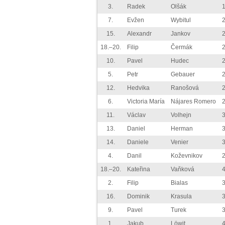
3.
Radek
Olšák
7.
Evžen
Wybitul
15.
Alexandr
Jankov
18.–20.
Filip
Čermák
10.
Pavel
Hudec
5.
Petr
Gebauer
12.
Hedvika
Ranošová
6.
Victoria María
Nájares Romero
11.
Václav
Volhejn
13.
Daniel
Herman
14.
Daniele
Venier
4.
Danil
Koževnikov
18.–20.
Kateřina
Vaňková
2.
Filip
Bialas
16.
Dominik
Krasula
9.
Pavel
Turek
1.
Jakub
Löwit