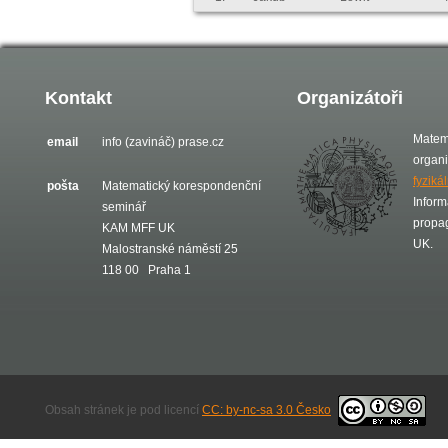
Kontakt
Organizátoři
Matem
email
info (zavináč) prase.cz
organ
fyziká
pošta
Matematický korespondenční
Inform
seminář
propa
KAM MFF UK
UK.
Malostranské náměstí 25
118 00 Praha 1
Obsah stránek je pod licencí
CC: by-nc-sa 3.0 Česko