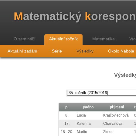
M
atematický
k
orespo
O semináři
Aktuální ročník
Matematika
Víc
Aktuální zadání
Série
Výsledky
Okolo Náboje
Výsledky
p.
jméno
příjmení
r
8.
Lucia
Krajčoviechová
17.
Kateřina
Charvátová
18.–20.
Martin
Zimen