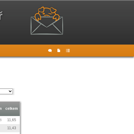
ř
m
celkem
i
11,65
11,43