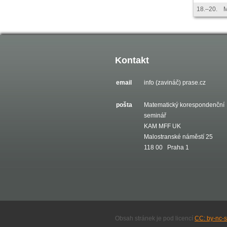
18.–20.
M
Kontakt
email
info (zavináč) prase.cz
pošta
Matematický korespondenční
seminář
KAM MFF UK
Malostranské náměstí 25
118 00 Praha 1
Obsah stránek je pod licencí
CC: by-nc-