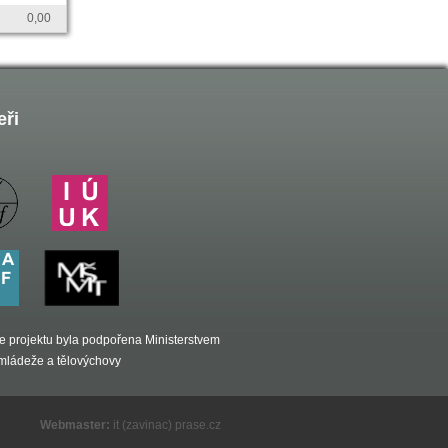
0,00
eři
e projektu byla podpořena Ministerstvem
, mládeže a tělovýchovy
Webmaster:
it (zavinac) prase.cz