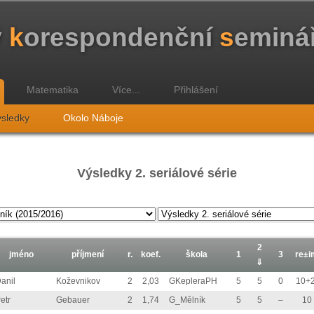
ý
k
orespondenční
s
eminá
Matematika
Více...
Přihlášení
sledky
Okolo Náboje
Výsledky 2. seriálové série
2
jméno
příjmení
r.
koef.
škola
1
3
re±i
⇓
anil
Koževnikov
2
2,03
GKepleraPH
5
5
0
10+2
etr
Gebauer
2
1,74
G_Mělník
5
5
–
10