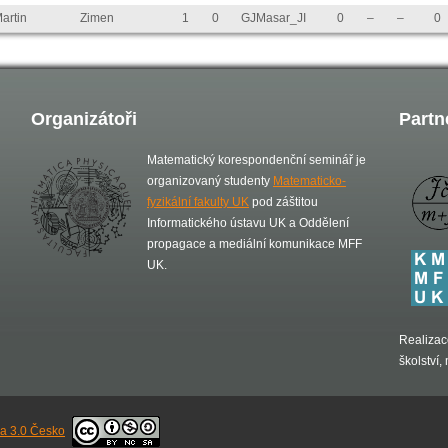
artin
Zimen
1
0
GJMasar_JI
0
–
–
0
Organizátoři
Partn
Matematický korespondenční seminář je
organizovaný studenty
Matematicko-
fyzikální fakulty UK
pod záštitou
Informatického ústavu UK a Oddělení
propagace a mediální komunikace MFF
UK.
Realizac
školství
sa 3.0 Česko