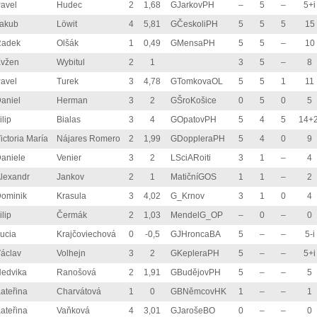
avel
Hudec
2
1,68
GJarkovPH
–
5
–
5+i
akub
Löwit
4
5,81
GČeskoliPH
5
5
5
15
Radek
Olšák
1
0,49
GMensaPH
5
5
–
10
vžen
Wybitul
2
1
3
5
–
8
avel
Turek
3
4,78
GTomkovaOL
5
5
1
11
aniel
Herman
3
2
GŠroKošice
0
5
0
5
ilip
Bialas
3
4
GOpatovPH
5
4
5
14+2
ictoria María
Nájares Romero
2
1,99
GDoppleraPH
5
4
0
9
aniele
Venier
3
2
LSciARoiti
3
1
–
4
lexandr
Jankov
2
1
MatičníGOS
1
1
–
2
ominik
Krasula
3
4,02
G_Krnov
3
1
0
4
ilip
Čermák
2
1,03
MendelG_OP
–
0
–
0
ucia
Krajčoviechová
0
-0,5
GJHroncaBA
5
–
–
5-i
áclav
Volhejn
3
2
GKepleraPH
5
–
–
5+i
edvika
Ranošová
2
1,91
GBudějovPH
5
–
–
5
ateřina
Charvátová
1
0
GBNěmcovHK
1
–
–
1
ateřina
Vaňková
4
3,01
GJarošeBO
0
–
–
0