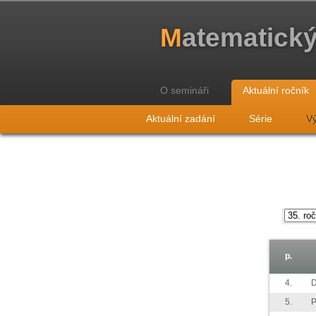
M
atematick
O semináři
Aktuální ročník
Aktuální zadání
Série
Vý
p.
4.
D
5.
P