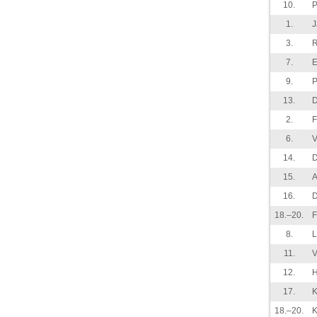
10.
P
1.
J
3.
7.
E
9.
P
13.
D
2.
F
6.
V
14.
D
15.
A
16.
D
18.–20.
F
8.
L
11.
V
12.
H
17.
K
18.–20.
K