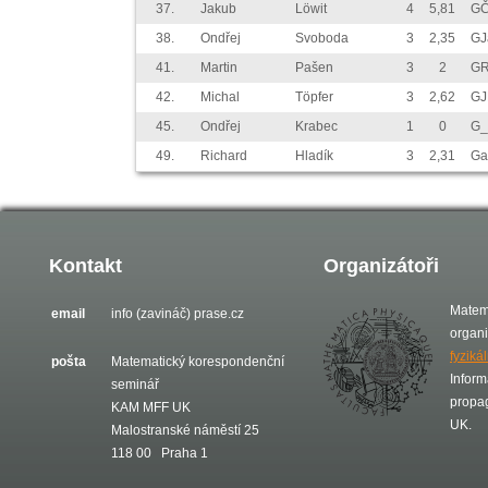
37.
Jakub
Löwit
4
5,81
GČ
38.
Ondřej
Svoboda
3
2,35
GJ
41.
Martin
Pašen
3
2
GR
42.
Michal
Töpfer
3
2,62
GJ
45.
Ondřej
Krabec
1
0
G_
49.
Richard
Hladík
3
2,31
Ga
Kontakt
Organizátoři
Matem
email
info (zavináč) prase.cz
organ
fyziká
pošta
Matematický korespondenční
Inform
seminář
propa
KAM MFF UK
UK.
Malostranské náměstí 25
118 00 Praha 1