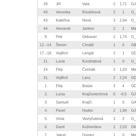
39.
Jiří
Vala
2
1,71
GJ
40.
Veronika
Roubínová
2
1
G_
43.
Kateřina
Nová
3
2,94
G_
44.
Alexandr
Jankov
2
1
Ma
9.
Petr
Gebauer
2
1,74
G_
12.–14.
Šimon
Chvátil
1
0
GB
17.–18.
Vojtěch
Lengál
2
1
GD
21.
Lucie
Kundratová
1
0
G_
24.
Filip
Čermák
2
1,03
Me
31.
Vojtěch
Lanz
2
2,24
GD
1.
Filip
Bialas
3
4
GO
2.
Lucia
Krajčoviechová
0
-0,5
GJ
3.
Samuel
Krajči
1
0
GA
4.
Pavel
Hudec
2
1,68
GJ
5.
Viola
Vavryčuková
3
2
G_
6.
Danil
Koževnikov
2
2,03
GK
7.
Jakub
Domes
1
0
Me