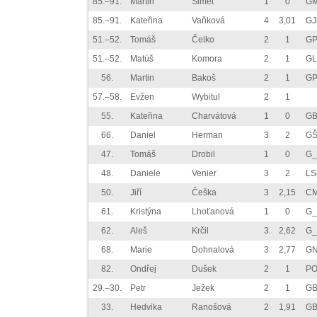
85.–91.
Martin
Simet
1
0
GM
85.–91.
Kateřina
Vaňková
4
3,01
GJ
51.–52.
Tomáš
Čelko
2
1
GP
51.–52.
Matúš
Komora
2
1
GL
56.
Martin
Bakoš
2
1
GP
57.–58.
Evžen
Wybitul
2
1
55.
Kateřina
Charvátová
1
0
GB
66.
Daniel
Herman
3
2
GŠ
47.
Tomáš
Drobil
1
0
G_
48.
Daniele
Venier
3
2
LS
50.
Jiří
Češka
3
2,15
CM
61.
Kristýna
Lhoťanová
1
0
G_
62.
Aleš
Krčil
3
2,62
G_
68.
Marie
Dohnalová
3
2,77
GN
82.
Ondřej
Dušek
2
1
P
29.–30.
Petr
Ježek
2
1
GB
33.
Hedvika
Ranošová
2
1,91
GB