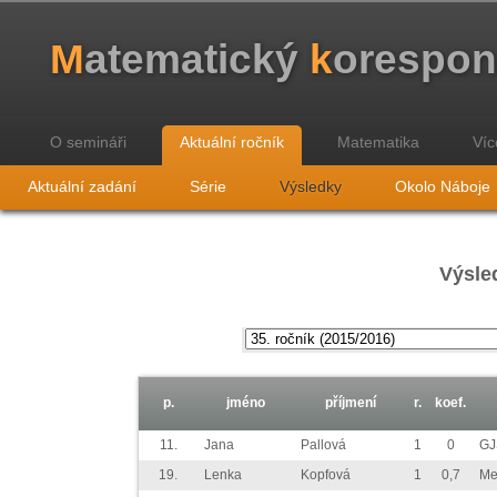
M
atematický
k
orespo
O semináři
Aktuální ročník
Matematika
Víc
Aktuální zadání
Série
Výsledky
Okolo Náboje
Výsled
p.
jméno
příjmení
r.
koef.
11.
Jana
Pallová
1
0
GJ
19.
Lenka
Kopfová
1
0,7
Me