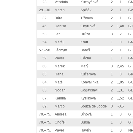
23.
Vendula
Kuchyňová
2
1
GM
29.–30.
Martin
Spišák
2
1
GA
32.
Bára
Tížková
2
1
G_
46.
Denisa
Chytilová
2
1,48
GJ
53.
Jan
Hrůza
3
2
G_
54.
Matěj
Kraft
1
0
GM
57.–58.
Jáchym
Bareš
2
1
GT
59.
Pavel
Čácha
1
0
GM
60.
Marek
Malý
3
2,45
G_
63.
Hana
Kučerová
1
0
GK
64.
Matěj
Konvalinka
2
1,05
GO
65.
Nodari
Gogatishvili
2
1,31
GD
67.
Kamila
Kyzlíková
2
1,52
GD
69.
Marco
Souza de Joode
0
-0,5
70.–75.
Andrea
Bínová
1
0
G_
70.–75.
Ondřej
Bursa
1
0
GT
70.–75.
Pavel
Havlín
1
0
NP