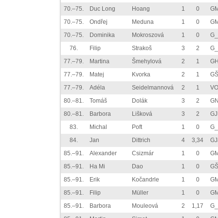
70.–75.
Duc Long
Hoang
1
0
GM
70.–75.
Ondřej
Meduna
1
0
GM
70.–75.
Dominika
Mokroszová
1
0
G_
76.
Filip
Strakoš
3
2
G_
77.–79.
Martina
Šmehylová
2
1
GH
77.–79.
Matej
Kvorka
2
1
GŠ
77.–79.
Adéla
Seidelmannová
2
1
VO
80.–81.
Tomáš
Dolák
3
2
GN
80.–81.
Barbora
Lišková
3
2
GJ
83.
Michal
Poft
1
0
G_
84.
Jan
Dittrich
4
3,34
GJ
85.–91.
Alexander
Csizmár
1
0
GM
85.–91.
Ha Mi
Dao
1
0
GŠ
85.–91.
Erik
Kočandrle
1
0
GM
85.–91.
Filip
Müller
1
0
GM
85.–91.
Barbora
Mouleová
2
1,17
G_