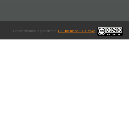
Obsah stránek je pod licencí
CC: by-nc-sa 3.0 Česko