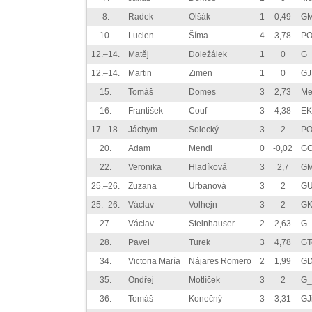
8.
Radek
Olšák
1
0,49
GM
10.
Lucien
Šíma
4
3,78
P
12.–14.
Matěj
Doležálek
1
0
G_
12.–14.
Martin
Zimen
1
0
GJ
15.
Tomáš
Domes
3
2,73
Me
16.
František
Couf
3
4,38
EK
17.–18.
Jáchym
Solecký
3
2
P
20.
Adam
Mendl
0
-0,02
GC
22.
Veronika
Hladíková
3
2,7
GM
25.–26.
Zuzana
Urbanová
3
2
GU
25.–26.
Václav
Volhejn
3
2
GK
27.
Václav
Steinhauser
2
2,63
G_
28.
Pavel
Turek
3
4,78
GT
34.
Victoria María
Nájares Romero
2
1,99
GD
35.
Ondřej
Motlíček
3
2
G_
36.
Tomáš
Konečný
3
3,31
GJ