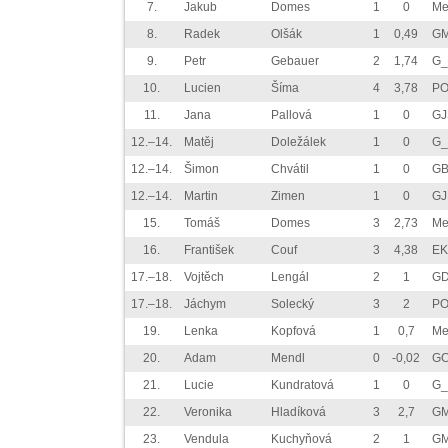
7.
Jakub
Domes
1
0
Me
8.
Radek
Olšák
1
0,49
GM
9.
Petr
Gebauer
2
1,74
G_
10.
Lucien
Šíma
4
3,78
P
11.
Jana
Pallová
1
0
GJ
12.–14.
Matěj
Doležálek
1
0
G_
12.–14.
Šimon
Chvátil
1
0
GB
12.–14.
Martin
Zimen
1
0
GJ
15.
Tomáš
Domes
3
2,73
Me
16.
František
Couf
3
4,38
EK
17.–18.
Vojtěch
Lengál
2
1
GD
17.–18.
Jáchym
Solecký
3
2
P
19.
Lenka
Kopfová
1
0,7
Me
20.
Adam
Mendl
0
-0,02
GC
21.
Lucie
Kundratová
1
0
G_
22.
Veronika
Hladíková
3
2,7
GM
23.
Vendula
Kuchyňová
2
1
GM