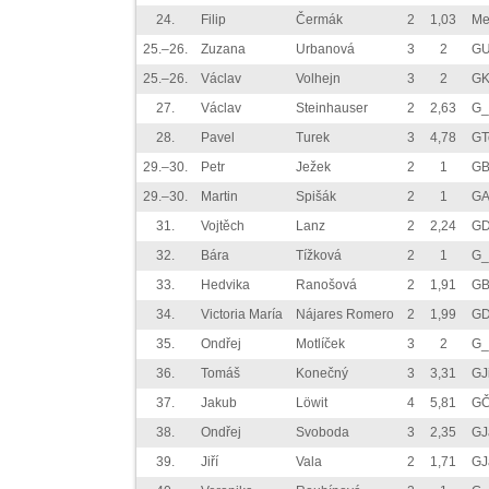
24.
Filip
Čermák
2
1,03
Me
25.–26.
Zuzana
Urbanová
3
2
GU
25.–26.
Václav
Volhejn
3
2
GK
27.
Václav
Steinhauser
2
2,63
G_
28.
Pavel
Turek
3
4,78
GT
29.–30.
Petr
Ježek
2
1
GB
29.–30.
Martin
Spišák
2
1
GA
31.
Vojtěch
Lanz
2
2,24
GD
32.
Bára
Tížková
2
1
G_
33.
Hedvika
Ranošová
2
1,91
GB
34.
Victoria María
Nájares Romero
2
1,99
GD
35.
Ondřej
Motlíček
3
2
G_
36.
Tomáš
Konečný
3
3,31
GJ
37.
Jakub
Löwit
4
5,81
GČ
38.
Ondřej
Svoboda
3
2,35
GJ
39.
Jiří
Vala
2
1,71
GJ