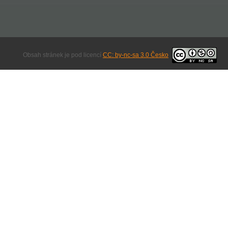
Obsah stránek je pod licencí
CC: by-nc-sa 3.0 Česko