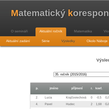
M
atematický
k
orespo
O semináři
Aktuální ročník
Matematika
Víc
Aktuální zadání
Série
Výsledky
Okolo Náboje
Výsled
p.
jméno
příjmení
r.
koef.
2.
Lucia
Krajčoviechová
0
-0,5
GJ
4.
Pavel
Hudec
2
1,68
GJ