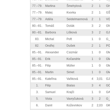
77.–79.
Martina
Šmehylová
2
1
GH
77.–79.
Matej
Kvorka
2
1
GŠ
77.–79.
Adéla
Seidelmannová
2
1
VO
80.–81.
Tomáš
Dolák
3
2
GN
80.–81.
Barbora
Lišková
3
2
GJ
83.
Michal
Poft
1
0
G_
82.
Ondřej
Dušek
2
1
P
85.–91.
Alexander
Csizmár
1
0
GM
85.–91.
Erik
Kočandrle
1
0
GM
85.–91.
Filip
Müller
1
0
GM
85.–91.
Martin
Simet
1
0
GM
85.–91.
Kateřina
Vaňková
4
3,01
GJ
1.
Filip
Bialas
3
4
GO
3.
Samuel
Krajči
1
0
GA
5.
Viola
Vavryčuková
3
2
G_
6.
Danil
Koževnikov
2
2,03
GK