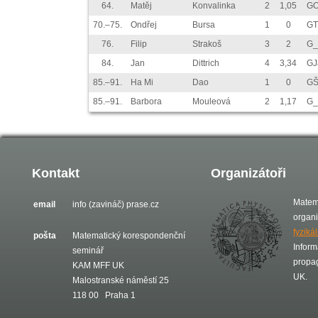
64.
Matěj
Konvalinka
2
1,05
GO
70.–75.
Ondřej
Bursa
1
0
GT
76.
Filip
Strakoš
3
2
G_
84.
Jan
Dittrich
4
3,34
GJ
85.–91.
Ha Mi
Dao
1
0
GŠ
85.–91.
Barbora
Mouleová
2
1,17
G_
Kontakt
Organizátoři
Matem
email
info (zavináč) prase.cz
organ
fyziká
pošta
Matematický korespondenční
Inform
seminář
propa
KAM MFF UK
UK.
Malostranské náměstí 25
118 00 Praha 1