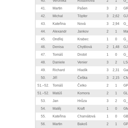
40.
Veronika
Roubínová
2
1
G_
41.
Martin
Pašen
3
2
GR
42.
Michal
Töpfer
3
2,62
GJ
43.
Kateřina
Nová
3
2,94
G_
44.
Alexandr
Jankov
2
1
Ma
45.
Ondřej
Krabec
1
0
G_
46.
Denisa
Chytilová
2
1,48
GJ
47.
Tomáš
Drobil
1
0
G_
48.
Daniele
Venier
3
2
LS
49.
Richard
Hladík
3
2,31
Ga
50.
Jiří
Češka
3
2,15
CM
51.–52.
Tomáš
Čelko
2
1
GP
51.–52.
Matúš
Komora
2
1
GL
53.
Jan
Hrůza
3
2
G_
54.
Matěj
Kraft
1
0
GM
55.
Kateřina
Charvátová
1
0
GB
56.
Martin
Bakoš
2
1
GP