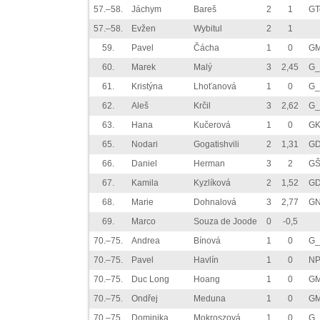
57.–58.
Jáchym
Bareš
2
1
GT
57.–58.
Evžen
Wybitul
2
1
59.
Pavel
Čácha
1
0
GM
60.
Marek
Malý
3
2,45
G_
61.
Kristýna
Lhoťanová
1
0
G_
62.
Aleš
Krčil
3
2,62
G_
63.
Hana
Kučerová
1
0
GK
65.
Nodari
Gogatishvili
2
1,31
GD
66.
Daniel
Herman
3
2
GŠ
67.
Kamila
Kyzlíková
2
1,52
GD
68.
Marie
Dohnalová
3
2,77
GN
69.
Marco
Souza de Joode
0
-0,5
70.–75.
Andrea
Bínová
1
0
G_
70.–75.
Pavel
Havlín
1
0
NP
70.–75.
Duc Long
Hoang
1
0
GM
70.–75.
Ondřej
Meduna
1
0
GM
70.–75.
Dominika
Mokroszová
1
0
G_