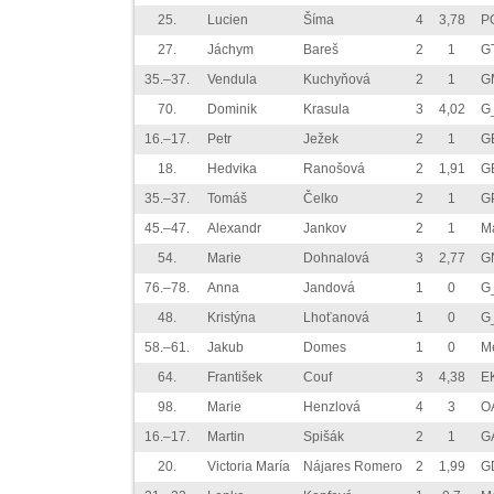
25.
Lucien
Šíma
4
3,78
P
27.
Jáchym
Bareš
2
1
G
35.–37.
Vendula
Kuchyňová
2
1
G
70.
Dominik
Krasula
3
4,02
G
16.–17.
Petr
Ježek
2
1
G
18.
Hedvika
Ranošová
2
1,91
G
35.–37.
Tomáš
Čelko
2
1
GP
45.–47.
Alexandr
Jankov
2
1
M
54.
Marie
Dohnalová
3
2,77
G
76.–78.
Anna
Jandová
1
0
G
48.
Kristýna
Lhoťanová
1
0
G
58.–61.
Jakub
Domes
1
0
M
64.
František
Couf
3
4,38
E
98.
Marie
Henzlová
4
3
O
16.–17.
Martin
Spišák
2
1
GA
20.
Victoria María
Nájares Romero
2
1,99
G