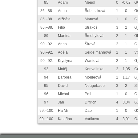
85.
Adam
Mendl
0
-0,02
G
86.–88.
Anna
Šebestíková
1
0
G
86.–88.
Alžběta
Manová
1
0
G
86.–88.
Filip
Strakoš
3
2
G
89.
Martina
Šmehylová
2
1
GH
90.–92.
Anna
Šírová
2
1
GJ
90.–92.
Adéla
Seidelmannová
2
1
V
90.–92.
Krystyna
Waniová
2
1
G
93.
Matěj
Konvalinka
2
1,05
G
94.
Barbora
Mouleová
2
1,17
G
95.
David
Neugebauer
3
2
S
96.
Michal
Poft
1
0
G_
97.
Jan
Dittrich
4
3,34
G
99.–100.
Ha Mi
Dao
1
0
G
99.–100.
Kateřina
Vaňková
4
3,01
G