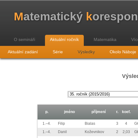
M
atematický
k
orespo
O semináři
Aktuální ročník
Matematika
Víc
Aktuální zadání
Série
Výsledky
Okolo Náboje
Výsled
p.
jméno
příjmení
r.
koef.
1.–4.
Filip
Bialas
3
4
G
1.–4.
Danil
Koževnikov
2
2,03
G