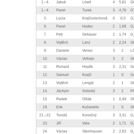
1.–4.
Jakub
Löwit
4
5,81
G
1.–4.
Pavel
Turek
3
4,78
G
5.
Lucia
Krajčoviechová
0
-0,5
G
6.
Pavel
Hudec
2
1,68
G
7.
Petr
Gebauer
2
1,74
G
8.
Vojtěch
Lanz
2
2,24
G
9.
Daniele
Venier
3
2
LS
10.
Václav
Volhejn
3
2
G
11.
Richard
Hladík
3
2,31
G
12.
Samuel
Krajči
1
0
GA
13.
Vojtěch
Lengál
2
1
G
14.
Jáchym
Solecký
3
2
P
15.
Radek
Olšák
1
0,49
G
19.
Erik
Kočandrle
1
0
G
21.–22.
Tomáš
Konečný
3
3,31
GJ
23.
Jiří
Vala
2
1,71
G
24.
Václav
Steinhauser
2
2,63
G