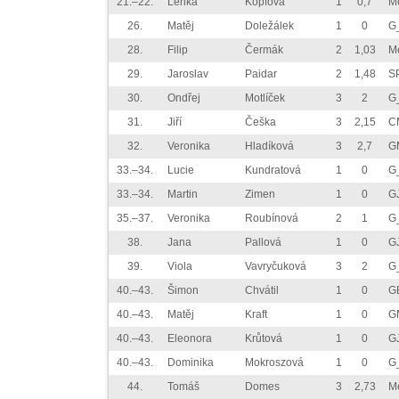
21.–22.
Lenka
Kopfová
1
0,7
M
26.
Matěj
Doležálek
1
0
G
28.
Filip
Čermák
2
1,03
M
29.
Jaroslav
Paidar
2
1,48
S
30.
Ondřej
Motlíček
3
2
G
31.
Jiří
Češka
3
2,15
C
32.
Veronika
Hladíková
3
2,7
G
33.–34.
Lucie
Kundratová
1
0
G
33.–34.
Martin
Zimen
1
0
G
35.–37.
Veronika
Roubínová
2
1
G
38.
Jana
Pallová
1
0
G
39.
Viola
Vavryčuková
3
2
G
40.–43.
Šimon
Chvátil
1
0
G
40.–43.
Matěj
Kraft
1
0
G
40.–43.
Eleonora
Krůtová
1
0
G
40.–43.
Dominika
Mokroszová
1
0
G
44.
Tomáš
Domes
3
2,73
M