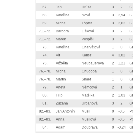
67.
Jan
Hrůza
3
2
G
68.
Kateřina
Nová
3
2,94
G
69.
Michal
Töpfer
3
2,62
G
71.–72.
Barbora
Lišková
3
2
G
71.–72.
Marek
Pospíšil
3
2
G
73.
Kateřina
Charvátová
1
0
G
74.
Vít
Kalisz
4
3,82
F
75.
Alžběta
Neubauerová
2
1,21
G
76.–78.
Michal
Chudoba
1
0
G
76.–78.
Martin
Simet
1
0
G
79.
Aneta
Němcová
2
1
G
80.
Filip
Matějka
2
1,03
G
81.
Zuzana
Urbanová
3
2
G
82.–83.
Jan Antonín
Musil
0
-0,5
P
82.–83.
Anna
Musilová
0
-0,5
P
84.
Adam
Doubrava
0
-0,24
G