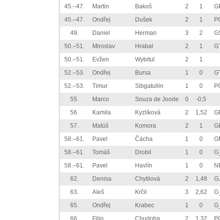
45.–47.
Martin
Bakoš
2
1
GP
45.–47.
Ondřej
Dušek
2
1
P
49.
Daniel
Herman
3
2
G
50.–51.
Miroslav
Hrabal
2
1
G
50.–51.
Evžen
Wybitul
2
1
52.–53.
Ondřej
Bursa
1
0
G
52.–53.
Timur
Sibgatullin
1
0
P
55.
Marco
Souza de Joode
0
-0,5
56.
Kamila
Kyzlíková
2
1,52
G
57.
Matúš
Komora
2
1
GL
58.–61.
Pavel
Čácha
1
0
G
58.–61.
Tomáš
Drobil
1
0
G
58.–61.
Pavel
Havlín
1
0
N
62.
Denisa
Chytilová
2
1,48
G
63.
Aleš
Krčil
3
2,62
G
65.
Ondřej
Krabec
1
0
G
66.
Filip
Chudoba
2
1,32
P