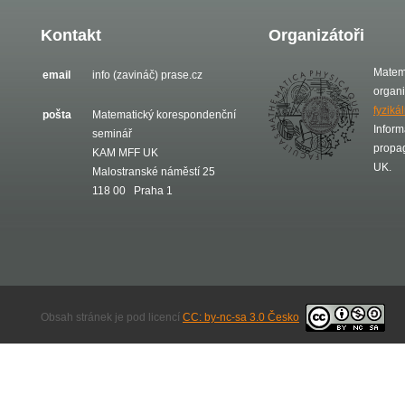
Kontakt
Organizátoři
Matem
email
info (zavináč) prase.cz
organ
fyziká
pošta
Matematický korespondenční
Inform
seminář
propa
KAM MFF UK
UK.
Malostranské náměstí 25
118 00 Praha 1
Obsah stránek je pod licencí
CC: by-nc-sa 3.0 Česko