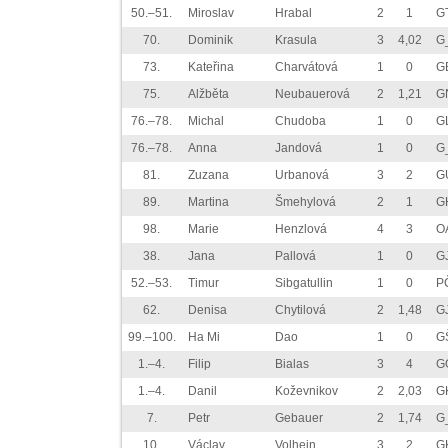
50.–51.
Miroslav
Hrabal
2
1
G
70.
Dominik
Krasula
3
4,02
G
73.
Kateřina
Charvátová
1
0
G
75.
Alžběta
Neubauerová
2
1,21
G
76.–78.
Michal
Chudoba
1
0
G
76.–78.
Anna
Jandová
1
0
G
81.
Zuzana
Urbanová
3
2
G
89.
Martina
Šmehylová
2
1
GH
98.
Marie
Henzlová
4
3
O
38.
Jana
Pallová
1
0
G
52.–53.
Timur
Sibgatullin
1
0
P
62.
Denisa
Chytilová
2
1,48
G
99.–100.
Ha Mi
Dao
1
0
G
1.–4.
Filip
Bialas
3
4
G
1.–4.
Danil
Koževnikov
2
2,03
G
7.
Petr
Gebauer
2
1,74
G
10.
Václav
Volhejn
3
2
G