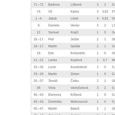
71.–72.
Barbora
Lišková
3
2
G
74.
Vít
Kalisz
4
3,82
F
1.–4.
Jakub
Löwit
4
5,81
G
9.
Daniele
Venier
3
2
LS
12.
Samuel
Krajči
1
0
GA
16.–17.
Petr
Ježek
2
1
G
16.–17.
Martin
Spišák
2
1
GA
19.
Erik
Kočandrle
1
0
G
21.–22.
Lenka
Kopfová
1
0,7
M
33.–34.
Lucie
Kundratová
1
0
G
33.–34.
Martin
Zimen
1
0
G
35.–37.
Tomáš
Čelko
2
1
GP
39.
Viola
Vavryčuková
3
2
G
40.–43.
Eleonora
Krůtová
1
0
G
40.–43.
Dominika
Mokroszová
1
0
G
45.–47.
Martin
Bakoš
2
1
GP