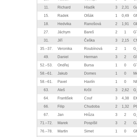
11.
Richard
Hladík
3
2,31
G
15.
Radek
Olšák
1
0,49
G
18.
Hedvika
Ranošová
2
1,91
G
27.
Jáchym
Bareš
2
1
G
31.
Jiří
Češka
3
2,15
C
35.–37.
Veronika
Roubínová
2
1
G
49.
Daniel
Herman
3
2
G
52.–53.
Ondřej
Bursa
1
0
G
58.–61.
Jakub
Domes
1
0
M
58.–61.
Pavel
Havlín
1
0
N
63.
Aleš
Krčil
3
2,62
G
64.
František
Couf
3
4,38
E
66.
Filip
Chudoba
2
1,32
P
67.
Jan
Hrůza
3
2
G
71.–72.
Marek
Pospíšil
3
2
G
76.–78.
Martin
Simet
1
0
G