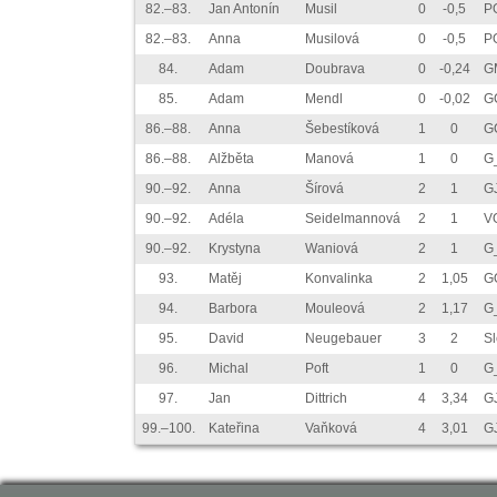
82.–83.
Jan Antonín
Musil
0
-0,5
P
82.–83.
Anna
Musilová
0
-0,5
P
84.
Adam
Doubrava
0
-0,24
G
85.
Adam
Mendl
0
-0,02
G
86.–88.
Anna
Šebestíková
1
0
G
86.–88.
Alžběta
Manová
1
0
G
90.–92.
Anna
Šírová
2
1
GJ
90.–92.
Adéla
Seidelmannová
2
1
V
90.–92.
Krystyna
Waniová
2
1
G
93.
Matěj
Konvalinka
2
1,05
G
94.
Barbora
Mouleová
2
1,17
G
95.
David
Neugebauer
3
2
S
96.
Michal
Poft
1
0
G_
97.
Jan
Dittrich
4
3,34
G
99.–100.
Kateřina
Vaňková
4
3,01
G