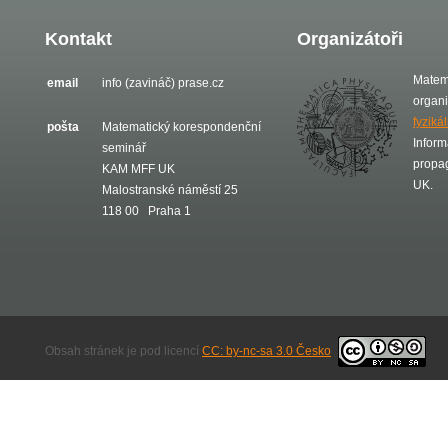
Kontakt
Organizátoři
Matem
email
info (zavináč) prase.cz
organ
fyziká
pošta
Matematický korespondenční
Inform
seminář
propa
KAM MFF UK
UK.
Malostranské náměstí 25
118 00 Praha 1
Obsah stránek je pod licencí
CC: by-nc-sa 3.0 Česko