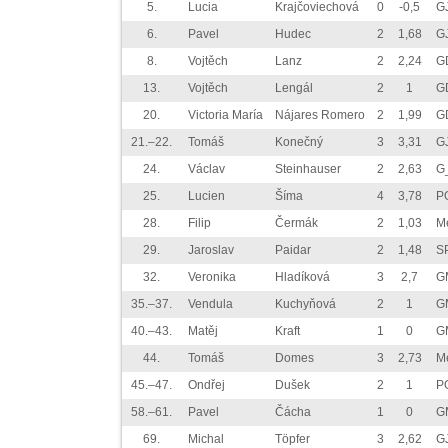
5.
Lucia
Krajčoviechová
0
-0,5
G
6.
Pavel
Hudec
2
1,68
G
8.
Vojtěch
Lanz
2
2,24
G
13.
Vojtěch
Lengál
2
1
G
20.
Victoria María
Nájares Romero
2
1,99
G
21.–22.
Tomáš
Konečný
3
3,31
GJ
24.
Václav
Steinhauser
2
2,63
G
25.
Lucien
Šíma
4
3,78
P
28.
Filip
Čermák
2
1,03
M
29.
Jaroslav
Paidar
2
1,48
S
32.
Veronika
Hladíková
3
2,7
G
35.–37.
Vendula
Kuchyňová
2
1
G
40.–43.
Matěj
Kraft
1
0
G
44.
Tomáš
Domes
3
2,73
M
45.–47.
Ondřej
Dušek
2
1
P
58.–61.
Pavel
Čácha
1
0
G
69.
Michal
Töpfer
3
2,62
G