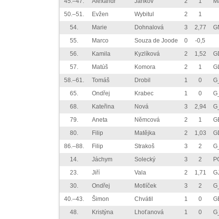
45.–47.
Alexandr
Jankov
2
1
M
50.–51.
Evžen
Wybitul
2
1
54.
Marie
Dohnalová
3
2,77
G
55.
Marco
Souza de Joode
0
-0,5
56.
Kamila
Kyzlíková
2
1,52
G
57.
Matúš
Komora
2
1
GL
58.–61.
Tomáš
Drobil
1
0
G
65.
Ondřej
Krabec
1
0
G
68.
Kateřina
Nová
3
2,94
G
79.
Aneta
Němcová
2
1
G
80.
Filip
Matějka
2
1,03
G
86.–88.
Filip
Strakoš
3
2
G
14.
Jáchym
Solecký
3
2
P
23.
Jiří
Vala
2
1,71
G
30.
Ondřej
Motlíček
3
2
G
40.–43.
Šimon
Chvátil
1
0
G
48.
Kristýna
Lhoťanová
1
0
G