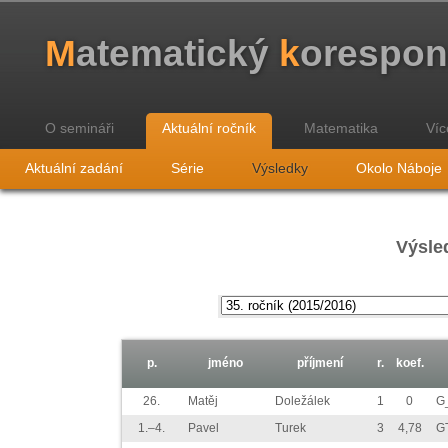
M
atematický
k
orespo
O semináři
Aktuální ročník
Matematika
Víc
Aktuální zadání
Série
Výsledky
Okolo Náboje
Výsled
p.
jméno
příjmení
r.
koef.
26.
Matěj
Doležálek
1
0
G
1.–4.
Pavel
Turek
3
4,78
G